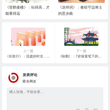
《登鹳雀楼》：站得高，才
《凉州词》：奏给守边将士
能看得远
的思乡曲
上一篇
下一篇
《长歌行》：流逝的时光，一去不复返
《咏鹅》：7岁孩童笔下的白鹅戏水图
发表评论
匿名网友