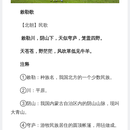
敕勒歌
【北朝】民歌
敕勒川，阴山下，天似穹庐，笼盖四野。
天苍苍，野茫茫，风吹草低见牛羊。
注释
①敕勒：种族名，我国北方的一个少数民族。
②川：平原。
③阴山：我国内蒙古自治区内的阴山山脉，现叫
大青山。
④穹庐：游牧民族居住的圆顶帐篷，用毡做成。