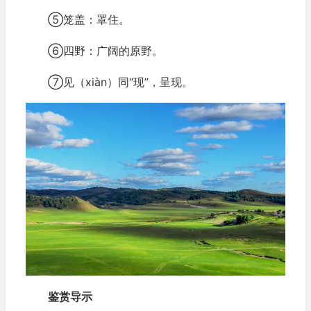
⑤笼盖：罩住。
⑥四野：广阔的原野。
⑦见（xiàn）同“现”，呈现。
鉴赏导示