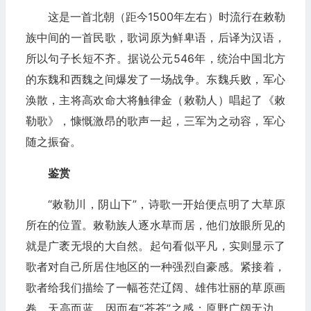
这是一首北朝（距今1500年左右）时流行在敕勒
族中间的一首民歌，歌词原为鲜卑语，后译为汉语，
所以句子长短不齐。据说公元546年，统治中国北方
的东魏和西魏之间爆发了一场战争。东魏兵败，军心
涣散，主将高欢命大将触律金（敕勒人）唱起了《敕
勒歌》，慷慨激昂的歌声一起，三军为之动容，军心
随之振奋。
鉴赏
“敕勒川，阴山下”，诗歌一开始便点明了大草原
所在的位置。敕勒族人逐水草而居，他们放眼所见的
就是广袤无垠的大自然。起句看似平凡，实则显示了
歌者对自己所居住地区的一种强烈自豪感。紧接着，
歌者给我们描绘了一幅苍茫辽阔、雄伟壮丽的草原画
卷。天高而蓝，因而有“苍苍”之感；原野广阔无边，