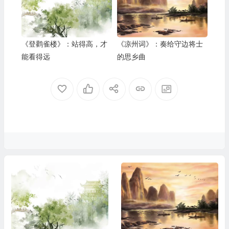
《登鹳雀楼》：站得高，才
《凉州词》：奏给守边将士
能看得远
的思乡曲