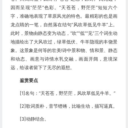
因而呈现“茫茫”色彩。“天苍苍，野茫茫”短短六个
字，准确地表现了草原风光的特色。最精彩的也是画
龙点睛的一笔，自然落在结句“风吹草低见牛羊”上。
此时，景物由静态变为动态，“吹”“低”“见”三个词生动
地描绘出了大风吹过，绿草低伏、牛羊隐现的丰饶景
象。这景象是何等的壮美!诗中景和物、情和景、静态
和动态、画意与诗情水乳交融，画面开阔，意境深
远，给读者留下了无尽的遐想。
鉴赏要点
[1]名句：“天苍苍，野茫茫，风吹草低见牛羊。”
[2]歌词质朴，音节铿锵，比喻生动，描写逼真。
[3]动静结合。