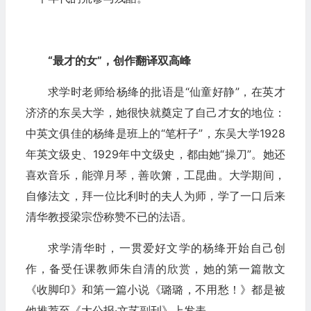
“最才的女”，创作翻译双高峰
求学时老师给杨绛的批语是“仙童好静”，在英才
济济的东吴大学，她很快就奠定了自己才女的地位：
中英文俱佳的杨绛是班上的“笔杆子”，东吴大学1928
年英文级史、1929年中文级史，都由她“操刀”。她还
喜欢音乐，能弹月琴，善吹箫，工昆曲。大学期间，
自修法文，拜一位比利时的夫人为师，学了一口后来
清华教授梁宗岱称赞不已的法语。
求学清华时，一贯爱好文学的杨绛开始自己创
作，备受任课教师朱自清的欣赏，她的第一篇散文
《收脚印》和第一篇小说《璐璐，不用愁！》都是被
他推荐至《大公报·文艺副刊》上发表。