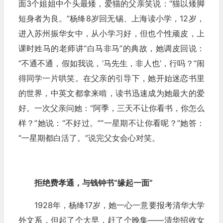
面3个姐姐中个头最矮，爱猫的父亲笑说：“猫以矮脚
短身者为良。”杨绛8岁回无锡、上海读小学，12岁，
进入苏州振华女中，从小学习好，但也个性顽皮，上
课时姓马的老师讲“白马非马”的典故，她调皮回说：
“不通不通，假如我说，‘马先生，非人也’，行吗？”闹
得同学一片哄笑。在父亲的引导下，她开始迷恋书里
的世界，中英文都拿来啃，读书迅速成为她最大的爱
好。一次父亲问她：“阿季，三天不让你看书，你怎么
样？”她说：“不好过。”“一星期不让你看呢？”她答：
“一星期都白活了。”说完父女会心对笑。
拒绝费孝通，与钱钟书“缘起一面”
1928年，杨绛17岁，她一心一意要报考清华大学
外文系，但起了个大早，赶了个晚集——清华招收女