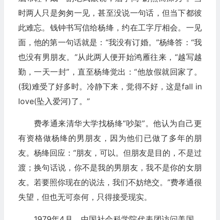
时两人只是匆匆一见，甚至没说一句话，但当下都彼
此难忘。钱钟书写信给杨绛，约在工字厅相会。一见
面，他的第一句话就是：“我没有订婚。”杨绛答：“我
也没有男朋友。”从此两人便开始鸿雁往来，“越写越
勤，一天一封”，直至杨绛觉出：“他放假就回家了。
(我)难受了好多时。冷静下来，觉得不好，这是fall in
love(坠入爱河)了。”
费孝通来清华大学找杨绛“吵架”。他认为自己更
有资格做杨绛的男朋友，因为他们已做了多年的朋
友。杨绛回应：“朋友，可以。但朋友是目的，不是过
渡；换句话说，你不是我的男朋友，我不是你的女朋
友。若要照你现在的说法，我们不妨绝交。”费孝通很
失望，但也无可奈何，只得接受现实。
1979年4月，中国社会科学院代表团访问美国，