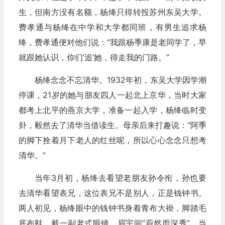
生，但南方没有名额，杨绛只得转投苏州东吴大学。
费孝通与杨绛在中学和大学都同班，有男生追求杨
绛，费孝通便对他们说：“我跟杨季康是老同学了，早
就跟她认识，你们‘追’她，得走我的门路。”
杨绛念念不忘清华。1932年初，东吴大学因学潮
停课，21岁的她与朋友四人一起北上京华，当时大家
都考上北平的燕京大学，准备一起入学，杨绛临时变
卦，毅然去了清华当借读生。母亲后来打趣说：“阿季
的脚下拴着月下老人的红丝呢，所以心心念念只想考
清华。”
当年3月初，杨绛去看望老朋友孙令衔，孙也要
去清华看望表兄，这位表兄不是别人，正是钱钟书。
两人初见，杨绛眼中的钱钟书身着青布大褂，脚踏毛
底布鞋，戴一副老式眼镜，眉宇间“蔚然而深秀”。当