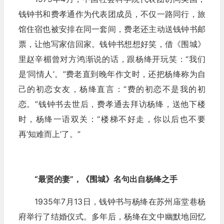
钱钟书和费孝通作为代表团成员，不仅一路同行，旅
馆住宿也被安排在同一套间，费老还主动送钱钟书邮
票，让他写家信回家。钱钟书想想好笑，借《围城》
里赵辛楣曾对方鸿渐说的话，跟杨绛开玩笑：“我们
是‘同情人’。”费老直到晚年作文时，还把杨绛称为自
己的初恋女友，杨绛直言：“费的初恋不是我的初
恋。”钱钟书去世后，费孝通去拜访杨绛，送他下楼
时，杨绛一语双关：“楼梯不好走，你以后也不要
再‘知难而上’了。”
“最贤的妻”，《围城》名句出自杨绛之手
1935年7月13日，钱钟书与杨绛在苏州庙堂巷杨
府举行了结婚仪式。多年后，杨绛在文中幽默地回忆