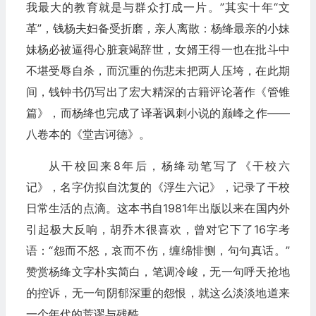
我最大的教育就是与群众打成一片。”其实十年“文
革”，钱杨夫妇备受折磨，亲人离散：杨绛最亲的小妹
妹杨必被逼得心脏衰竭辞世，女婿王得一也在批斗中
不堪受辱自杀，而沉重的伤悲未把两人压垮，在此期
间，钱钟书仍写出了宏大精深的古籍评论著作《管锥
篇》，而杨绛也完成了译著讽刺小说的巅峰之作——
八卷本的《堂吉诃德》。
从干校回来8年后，杨绛动笔写了《干校六
记》，名字仿拟自沈复的《浮生六记》，记录了干校
日常生活的点滴。这本书自1981年出版以来在国内外
引起极大反响，胡乔木很喜欢，曾对它下了16字考
语：“怨而不怒，哀而不伤，缠绵悱恻，句句真话。”
赞赏杨绛文字朴实简白，笔调冷峻，无一句呼天抢地
的控诉，无一句阴郁深重的怨恨，就这么淡淡地道来
一个年代的荒谬与残酷。