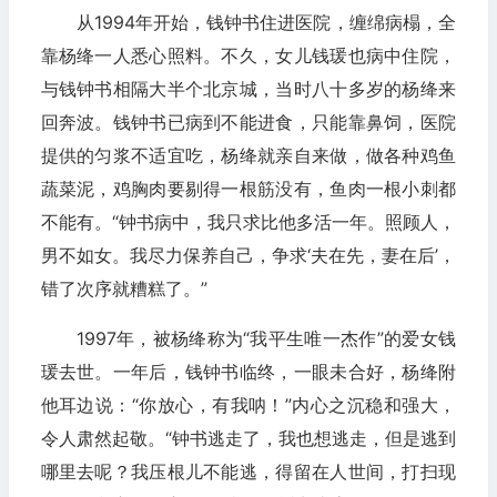
从1994年开始，钱钟书住进医院，缠绵病榻，全
靠杨绛一人悉心照料。不久，女儿钱瑗也病中住院，
与钱钟书相隔大半个北京城，当时八十多岁的杨绛来
回奔波。钱钟书已病到不能进食，只能靠鼻饲，医院
提供的匀浆不适宜吃，杨绛就亲自来做，做各种鸡鱼
蔬菜泥，鸡胸肉要剔得一根筋没有，鱼肉一根小刺都
不能有。“钟书病中，我只求比他多活一年。照顾人，
男不如女。我尽力保养自己，争求‘夫在先，妻在后’，
错了次序就糟糕了。”
1997年，被杨绛称为“我平生唯一杰作”的爱女钱
瑗去世。一年后，钱钟书临终，一眼未合好，杨绛附
他耳边说：“你放心，有我呐！”内心之沉稳和强大，
令人肃然起敬。“钟书逃走了，我也想逃走，但是逃到
哪里去呢？我压根儿不能逃，得留在人世间，打扫现