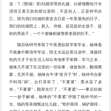
道：“(《围城》里)结婚穿黑色礼服、白硬领圈给汗水
浸得又黄又软的那位新郎，不是别人，正是钟书自
己。因为我们结婚的黄道吉日是一年里最热的日子。
我们的结婚照上，新人、伴娘、提花篮的女孩子、提
纱的男孩子，一个个都像刚被警察拿获的扒手。”
随后钱钟书考取了中英庚款留学奖学金，杨绛毫
不犹豫中断清华学业，陪丈夫远赴英法游学。满腹经
纶的大才子在生活上却出奇地笨手笨脚，学习之余，
杨绛几乎揽下生活里的一切杂事，做饭制衣，翻墙爬
窗，无所不能。杨绛在牛津“坐月子”时，钱钟书在家
不时闯“祸”。台灯弄坏了，“不要紧”；墨水染了桌
布，“不要紧”；颧骨生疔了，“不要紧”——事后却都
一一妙手解难，杨绛的“不要紧”伴随了钱钟书的一
生。钱的母亲感慨这位儿媳，“笔杆摇得，锅铲握得，