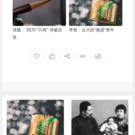
张载：“四为”“六有” 泽被后
李敖：台大的“激进”青年
世