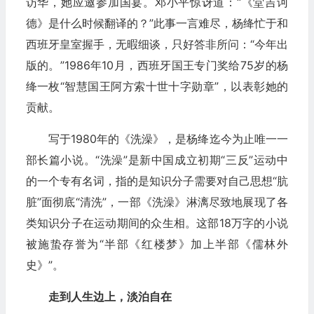
访华，她应邀参加国宴。邓小平惊讶道：“《堂吉诃
德》是什么时候翻译的？”此事一言难尽，杨绛忙于和
西班牙皇室握手，无暇细谈，只好答非所问：“今年出
版的。”1986年10月，西班牙国王专门奖给75岁的杨
绛一枚“智慧国王阿方索十世十字勋章”，以表彰她的
贡献。
写于1980年的《洗澡》，是杨绛迄今为止唯一一
部长篇小说。“洗澡”是新中国成立初期“三反”运动中
的一个专有名词，指的是知识分子需要对自己思想“肮
脏”面彻底“清洗”，一部《洗澡》淋漓尽致地展现了各
类知识分子在运动期间的众生相。这部18万字的小说
被施蛰存誉为“半部《红楼梦》加上半部《儒林外
史》”。
走到人生边上，淡泊自在