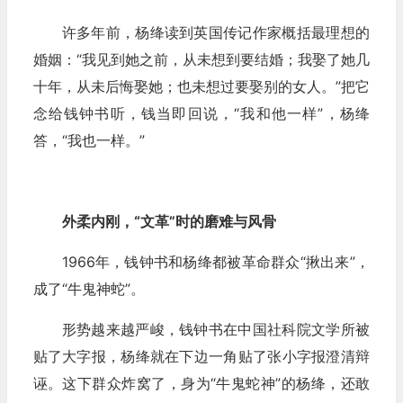
许多年前，杨绛读到英国传记作家概括最理想的
婚姻：“我见到她之前，从未想到要结婚；我娶了她几
十年，从未后悔娶她；也未想过要娶别的女人。”把它
念给钱钟书听，钱当即回说，“我和他一样”，杨绛
答，“我也一样。”
外柔内刚，“文革”时的磨难与风骨
1966年，钱钟书和杨绛都被革命群众“揪出来”，
成了“牛鬼神蛇”。
形势越来越严峻，钱钟书在中国社科院文学所被
贴了大字报，杨绛就在下边一角贴了张小字报澄清辩
诬。这下群众炸窝了，身为“牛鬼蛇神”的杨绛，还敢