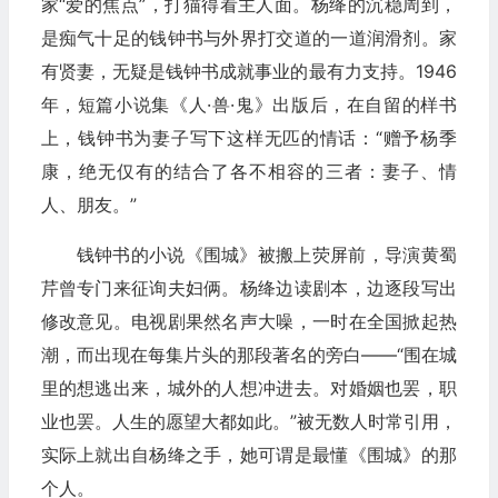
家“爱的焦点”，打猫得看主人面。杨绛的沉稳周到，
是痴气十足的钱钟书与外界打交道的一道润滑剂。家
有贤妻，无疑是钱钟书成就事业的最有力支持。1946
年，短篇小说集《人·兽·鬼》出版后，在自留的样书
上，钱钟书为妻子写下这样无匹的情话：“赠予杨季
康，绝无仅有的结合了各不相容的三者：妻子、情
人、朋友。”
钱钟书的小说《围城》被搬上荧屏前，导演黄蜀
芹曾专门来征询夫妇俩。杨绛边读剧本，边逐段写出
修改意见。电视剧果然名声大噪，一时在全国掀起热
潮，而出现在每集片头的那段著名的旁白——“围在城
里的想逃出来，城外的人想冲进去。对婚姻也罢，职
业也罢。人生的愿望大都如此。”被无数人时常引用，
实际上就出自杨绛之手，她可谓是最懂《围城》的那
个人。