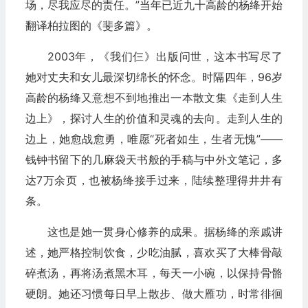
场，尽我应尽的责任。”当年已近九十高龄的杨绛开始
翻译柏拉图的《斐多篇》。
2003年，《我们仨》出版问世，这本书写尽了
她对丈夫和女儿最深切绵长的怀念。时隔四年，96岁
高龄的杨绛又意想不到地推出一本散文集《走到人生
边上》，探讨人生的价值和灵魂的去向。走到人生的
边上，她愈战愈勇，唯愿“死者如生，生者无愧”——
钱钟书留下的几麻袋天书般的手稿与中外文笔记，多
达7万余页，也被杨绛接手过来，陆续整理得井井有
条。
这也是她一贯身心修养的成果。据杨绛的亲戚讲
述，她严格控制饮食，少吃油腻，喜欢买了大棒骨敲
碎煮汤，再将汤煮黑木耳，每天一小碗，以保持骨骼
硬朗。她还习惯每日早上散步、做大雁功，时常徘徊