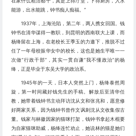
在家什么粗活都干，真是上得厅堂，下得厨房，入水
能游，出水能跳，钟书痴人痴福。”
1937年，上海沦陷，第二年，两人携女回国。钱
钟书在清华谋得一教职，到昆明的西南联大上课，而
杨绛留在上海，在老校长王季玉的力邀下，推脱不过
任了一年母校振华女中的校长，这也是她生平唯一一
次做“行政干部”，其实一贯自谦“我不懂政治”的杨
绛，正是毕业于东吴大学的政治系。
1945年的一天，日本人突然上门，杨绛泰然周
旋，第一时间藏好钱先生的手稿。解放后至清华任
教，她带着钱钟书主动拜访沈从文和张兆和，愿意修
好两家关系，因为钱钟书曾作文讽刺沈从文收集假古
董。钱家与林徽因家的猫咪打架，钱钟书拿起木棍要
为自家猫咪助威，杨绛连忙劝止，她说林的猫是她们