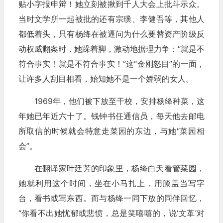
贴小字报申辩！她立刻被揪到千人大会上批斗示众。
当时文学所一起被批的还有宗璞、李健吾等，其他人
都低着头，只有杨绛在被逼问为什么要替资产阶级反
动权威翻案时，她跺着脚，激动地据理力争：“就是不
符合事实！就是不符合事实！”这“金刚怒目”的一面，
让许多人刮目相看，始知她不是一个娇弱的女人。
1969年，他们被下放至干校，安排杨绛种菜，这
年她已年近六十了。钱钟书任通信员，每天他去邮电
所取信的时候就会特意走菜园的东边，与她“菜园相
会”。
在翻译家叶廷芳的印象里，杨绛白天看管菜园，
她就利用这个时间，坐在小马扎上，用膝盖当写字
台，看书或写东西。而与杨绛一同下放的同伴回忆，
“你看不出她忧郁或悲愤，总是笑嘻嘻的，说‘文革’对