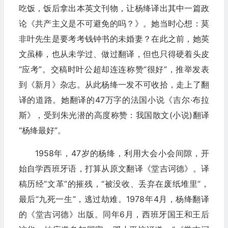
吃饭，饭后拿出本英文刊物，让杨绛译出其中一篇政
论《共产主义是不可避免的吗？》。她当时心想：莫
非叶先生是要考考钱钟书的未婚妻？在此之前，她英
文虽棒，也从未学过、做过翻译，但也只得硬着头皮
“应考”。交稿时叶公超却连连称赞“很好”，推举发表
到《新月》杂志。从此杨绛一发不可收拾，走上了翻
译的道路。她翻译的47万字的法国小说《吉尔·布拉
斯》，受到朱光潜的高度称赞：我国散文(小说)翻译
“杨绛最好”。
1958年，47岁的杨绛，利用大会小会间隙，开
始自学西班牙语，打算从原文翻译《堂吉诃德》。译
稿历经“文革”的摧残，“被没收、丢弃在废纸堆里”，
最后“九死一生”，逃过劫难。1978年4月，杨绛翻译
的《堂吉诃德》出版。同年6月，西班牙国王和王后