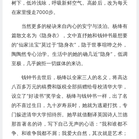
树下，低吟浅咏，呼吸新鲜空气。高龄后，改为每天
在家里慢走7000步。
当然更多的秘诀来自内心的安宁与淡泊。杨绛有
篇散文名为《隐身衣》，文中直抒她和钱钟书最想要
的“仙家法宝”莫过于“隐身衣”，隐于世事喧哗之外，
陶陶然专心治学。生活中的她的确几近“隐身”，低调
至极，几乎婉拒一切媒体的来访。
钱钟书去世后，杨绛以全家三人的名义，将高达
八百多万元的稿费和版税全部捐赠给母校清华大学，
设立了“好读书”奖学金。杨绛与钱钟书一样，出了名
的不喜过生日，九十岁寿辰时，她就为逃避打扰，专
门躲进清华大学招待所。她早就借翻译英国诗人兰德
那首著名的诗，写下自己无声的心语：“我和谁都不
争、和谁争我都不屑；我爱大自然，其次就是艺术；