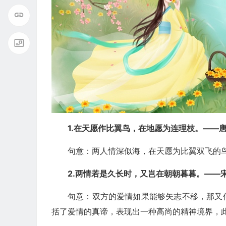
1.在天愿作比翼鸟，在地愿为连理枝。——
句意：两人情深似海，在天愿为比翼双飞的
2.两情若是久长时，又岂在朝朝暮暮。——
句意：双方的爱情如果能够矢志不移，那又
括了爱情的真谛，表现出一种高尚的精神境界，