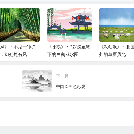
风》：不见一“风”
《咏鹅》：7岁孩童笔
《敕勒歌》：北
字，却处处有风
下的白鹅戏水图
外的草原风光
下一篇
中国绘画色彩观