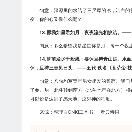
句意：深潭里的水结了三尺厚的冰，洁白的
变，你的心又像什么呢？
13.愿我如星君如月，夜夜流光相皎洁。——
句意：多么希望我是星星你是月，每一个夜
14.枕前发尽千般愿：要休且待青山烂。水
休，且待三更见日头。——五代·佚名《菩萨蛮·
句意：八句均写青年男女相爱的誓辞。我们
了参、辰、北斗转到南方（北斗七星在北方）和
可以说是达到了感天地、泣鬼神的程度。
来源：整理自CNKI工具书 看典诗词