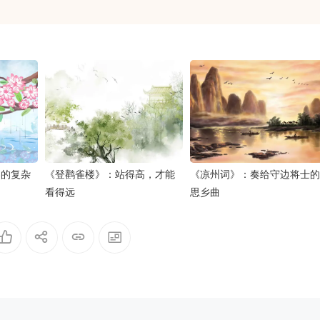
春的复杂
《登鹳雀楼》：站得高，才能
《凉州词》：奏给守边将士的
看得远
思乡曲