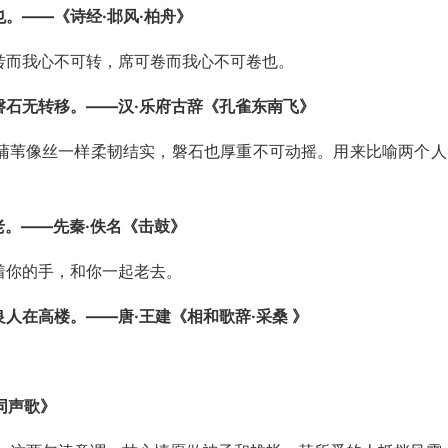
。——《诗经·邶风·柏舟》
转而我心不可转，席可卷而我心不可卷也。
磐石无转移。——汉·乐府古辞《孔雀东南飞》
蒲苇像丝一样柔韧结实，磐石也厚重不可动摇。用来比喻两个人
老。——先秦·佚名《击鼓》
着你的手，和你一起老去。
人在高楼。——唐·王建《相和歌辞·采桑 》
。
同声歌》