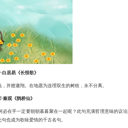
唐·白居易《长恨歌》
鸟，并翅遨翔。在地愿为连理双生的树枝，永不分离。
宋·秦观《鹊桥仙》
何必在乎一定要朝朝暮暮聚在一起呢？此句充满哲理意味的议论
此句也成为歌咏爱情的千古名句。