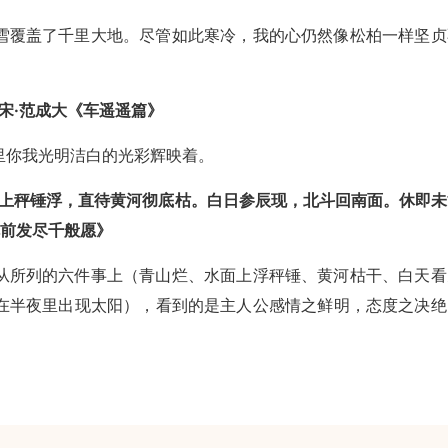
雪覆盖了千里大地。尽管如此寒冷，我的心仍然像松柏一样坚贞
宋·范成大《车遥遥篇》
里你我光明洁白的光彩辉映着。
面上秤锤浮，直待黄河彻底枯。白日参辰现，北斗回南面。休即未
枕前发尽千般愿》
从所列的六件事上（青山烂、水面上浮秤锤、黄河枯干、白天看
在半夜里出现太阳），看到的是主人公感情之鲜明，态度之决绝