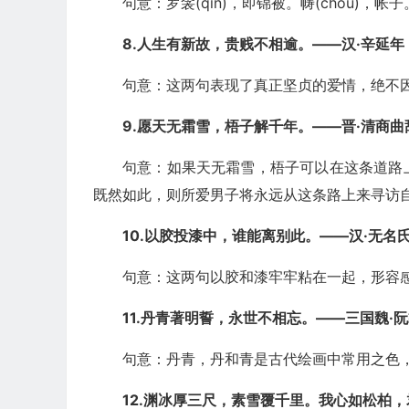
句意：罗衾(qīn)，即锦被。帱(chóu
8.人生有新故，贵贱不相逾。——汉·辛延
句意：这两句表现了真正坚贞的爱情，绝不
9.愿天无霜雪，梧子解千年。——晋·清商
句意：如果天无霜雪，梧子可以在这条道路
既然如此，则所爱男子将永远从这条路上来寻访
10.以胶投漆中，谁能离别此。——汉·无名
句意：这两句以胶和漆牢牢粘在一起，形容
11.丹青著明誓，永世不相忘。——三国魏·
句意：丹青，丹和青是古代绘画中常用之色
12.渊冰厚三尺，素雪覆千里。我心如松柏，