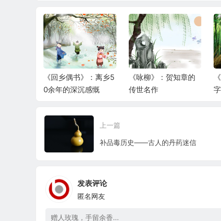
：奏给守
《回乡偶书》：离乡5
《咏柳》：贺知章的
《
乡曲
0余年的深沉感慨
传世名作
上一篇
补品毒历史——古人的丹药迷信
发表评论
匿名网友