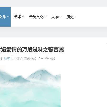
文学
艺术
传统文化
人物
历史
尝遍爱情的万般滋味之誓言篇
06
诗词
评论
阅读模式
493