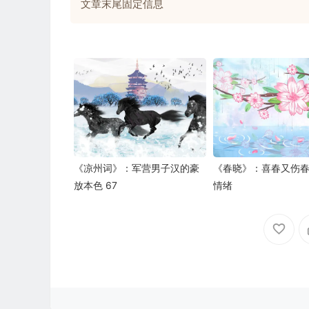
文章末尾固定信息
《凉州词》：军营男子汉的豪
《春晓》：喜春又伤
放本色 67
情绪