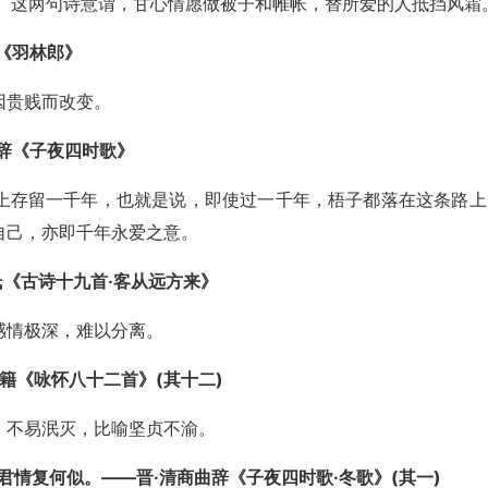
)，帐子。这两句诗意谓，甘心情愿做被子和帷帐，替所爱的人抵挡风霜
年《羽林郎》
因贵贱而改变。
曲辞《子夜四时歌》
上存留一千年，也就是说，即使过一千年，梧子都落在这条路上
自己，亦即千年永爱之意。
氏《古诗十九首·客从远方来》
感情极深，难以分离。
阮籍《咏怀八十二首》(其十二)
，不易泯灭，比喻坚贞不渝。
君情复何似。——晋·清商曲辞《子夜四时歌·冬歌》(其一)