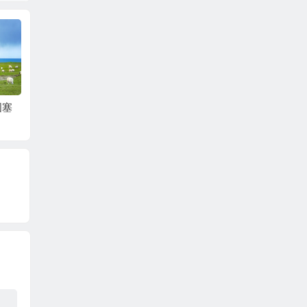
国塞
《长歌行》：流逝的
《凉州词》：军营男
《春晓
时光，一去不复返
子汉的豪放本色 67
春的复