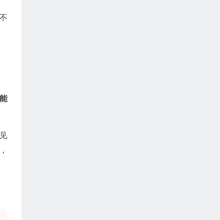
不
能
见
，