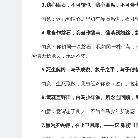
3.我心匪石，不可转也。我心匪席，不可卷也
句意：这几句谓心之坚贞有异石席也，石可
4.君当作磐石，妾当作蒲苇。蒲苇纫如丝，
句意：你如同一块磐石，我如同一株蒲苇，
爱情天长地久，永远不变。
5.死生契阔，与子成说。执子之手，与子偕
句意：生死聚散，我曾经对你说（过）。拉
6.黄花盖野田，白马少年游。所念岂回顾，良
句意：意谓忠于良人，不为白马少年所诱惑
7.愿为罗衾帱，在上卫风霜。——汉·张衡《