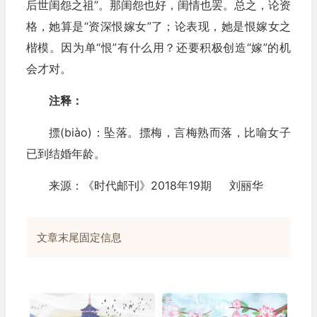
后世闺怨之祖”。那闺怨也好，闺情也罢。总之，论资
格，她算是“资深恨嫁女”了；论表现，她是恨嫁女之
楷模。因为单“恨”有什么用？还要积极创造“嫁”的机
会才对。
注释：
摽(biào)：坠落。摽梅，言梅熟而落，比喻女子
已到结婚年龄。
来源：《时代邮刊》2018年19期 刘丽华
文章末尾固定信息