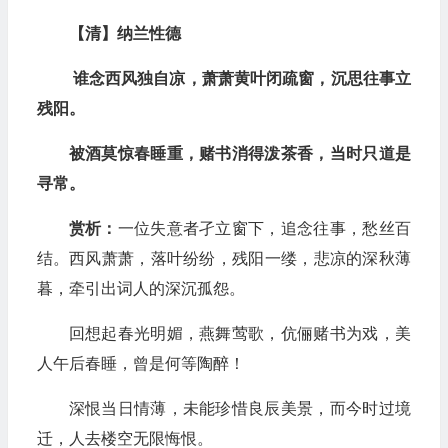
【清】纳兰性德
谁念西风独自凉，萧萧黄叶闭疏窗，沉思往事立
残阳。
被酒莫惊春睡重，赌书消得泼茶香，当时只道是
寻常。
赏析：
一位失意者孑立窗下，追念往事，愁丝百
结。西风萧萧，落叶纷纷，残阳一缕，悲凉的深秋薄
暮，牵引出词人的深沉孤怨。
回想起春光明媚，燕舞莺歌，伉俪赌书为戏，美
人午后春睡，曾是何等陶醉！
深恨当日情薄，未能珍惜良辰美景，而今时过境
迁，人去楼空无限悔恨。