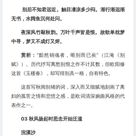
别后不知君远近。触目凄凉多少闷。渐行渐远渐
无书，水阔鱼沉何处问。
夜深风竹敲秋韵。万叶千声皆是恨。故欹单枕梦
中寻，梦又不成灯又烬。
赏析：
“黯然销魂者，唯别而已矣”（江淹《别
赋》）。历代抒写离愁别恨之作不计其数，但欧阳修
这首《玉楼春》，却写得别具一格，自有特色。
这首写秋闺别绪的词，深入而又细腻地刻画了离
妇的孤苦之情和悲愤之感，是欧词清深婉曲风格的代
表作之一。
03 秋风扬起时思念开始泛滥
浣溪沙