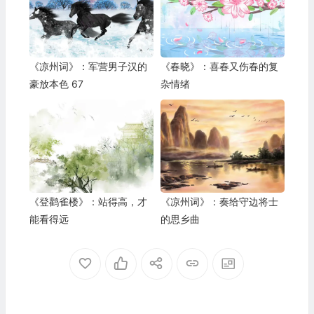
《凉州词》：军营男子汉的
《春晓》：喜春又伤春的复
豪放本色 67
杂情绪
《登鹳雀楼》：站得高，才
《凉州词》：奏给守边将士
能看得远
的思乡曲