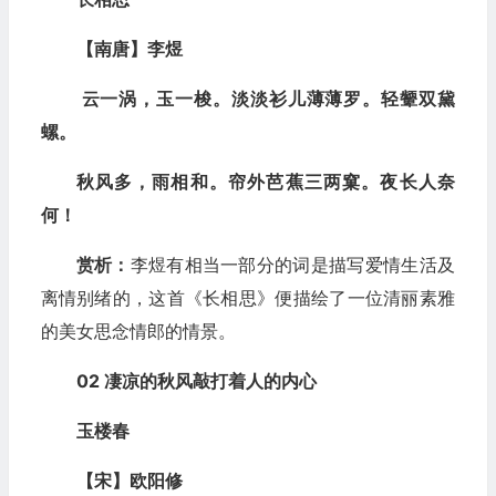
【南唐】李煜
云一涡，玉一梭。淡淡衫儿薄薄罗。轻颦双黛
螺。
秋风多，雨相和。帘外芭蕉三两窠。夜长人奈
何！
赏析：
李煜有相当一部分的词是描写爱情生活及
离情别绪的，这首《长相思》便描绘了一位清丽素雅
的美女思念情郎的情景。
02 凄凉的秋风敲打着人的内心
玉楼春
【宋】欧阳修