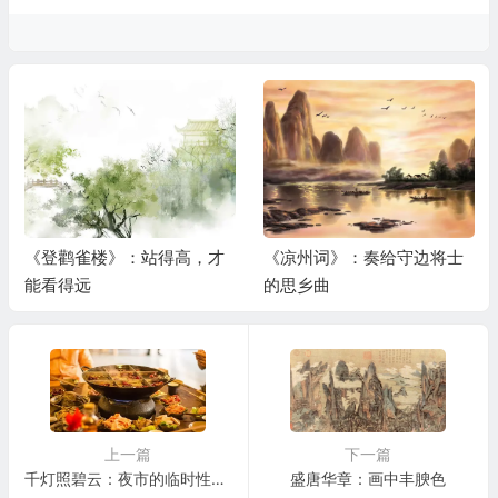
《登鹳雀楼》：站得高，才
《凉州词》：奏给守边将士
能看得远
的思乡曲
上一篇
下一篇
千灯照碧云：夜市的临时性城市主义
盛唐华章：画中丰腴色