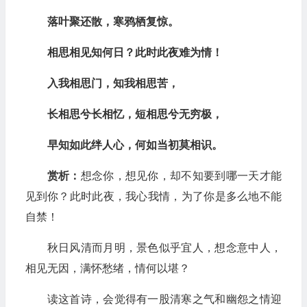
落叶聚还散，寒鸦栖复惊。
相思相见知何日？此时此夜难为情！
入我相思门，知我相思苦，
长相思兮长相忆，短相思兮无穷极，
早知如此绊人心，何如当初莫相识。
赏析：
想念你，想见你，却不知要到哪一天才能
见到你？此时此夜，我心我情，为了你是多么地不能
自禁！
秋日风清而月明，景色似乎宜人，想念意中人，
相见无因，满怀愁绪，情何以堪？
读这首诗，会觉得有一股清寒之气和幽怨之情迎