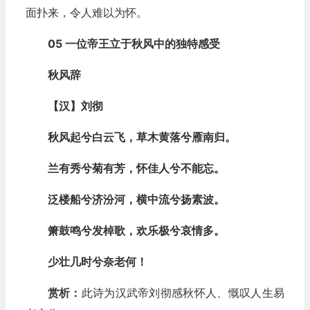
面扑来，令人难以为怀。
05 一位帝王立于秋风中的独特感受
秋风辞
【汉】刘彻
秋风起兮白云飞，草木黄落兮雁南归。
兰有秀兮菊有芳，怀佳人兮不能忘。
泛楼船兮济汾河，横中流兮扬素波。
箫鼓鸣兮发棹歌，欢乐极兮哀情多。
少壮几时兮奈老何！
赏析：
此诗为汉武帝刘彻感秋怀人、慨叹人生易