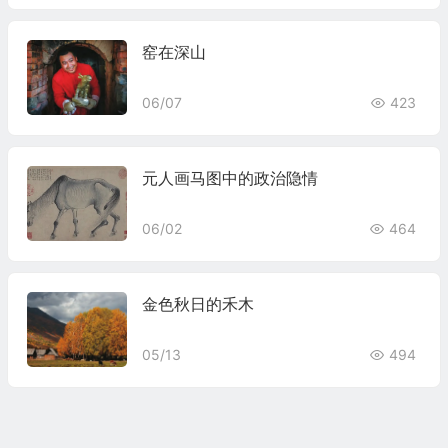
窑在深山
06/07
423
元人画马图中的政治隐情
06/02
464
金色秋日的禾木
05/13
494