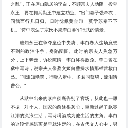
之乱”，正在庐山隐居的李白，不顾宗夫人劝阻，投奔
永王，要在拥兵勤王中建立功业。“出门妻子强牵衣，
问我西行几日归。归时傥佩黄金印，莫学苏秦不下
机。”诗中表达了宗氏不愿李白参军行武的情景。
谁知永王在争夺皇位中失势，李白卷入这场意想
不到的政治斗争，身陷囹圄。此时的宗夫人焦急万
分，上下奔走，诉说陈情，李白终得赦免。李白曾在
狱中写诗，说宗夫人像蔡文姬向曹操求情那样营救自
己。“闻难知恸哭，行啼入府中。多君同蔡琰，流泪请
曹公。”
从狱中出来的李白彻底告别了官场，从此也一蹶
不振，对个人、国家的前途很灰心，重新过起了飘零
江湖的流浪生活，写诗喝酒成为他生活的主角。李白
的这段情感逃离是早就注定的，在古代文人心中，男