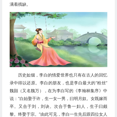
满着残缺。
历史如烟，李白的情爱世界也只有在古人的回忆
录中得以还原。李白的朋友，也是李白最大的“粉丝”
魏颢（又名魏万），在为李白写的《李翰林集序》中
说：“白始娶于许，生一女一男，曰明月奴。女既嫁而
卒。又合于刘，刘诀。次合于鲁一妇人，生子曰颇
黎。终娶于宗。”由此可见，李白一生先后跟四位女人