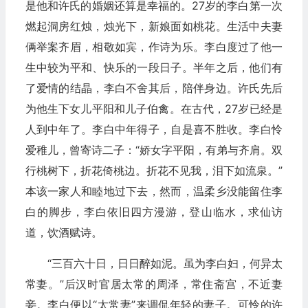
是他和许氏的婚姻还算是幸福的。27岁的李白第一次
燃起洞房红烛，烛光下，新娘面如桃花。生活中夫妻
俩举案齐眉，相敬如宾，作诗为乐。李白度过了他一
生中较为平和、快乐的一段日子。半年之后，他们有
了爱情的结晶，李白不舍其后，陪伴身边。许氏先后
为他生下女儿平阳和儿子伯禽。在古代，27岁已经是
人到中年了。李白中年得子，自是喜不胜收。李白怜
爱稚儿，曾寄诗二子：“娇女字平阳，有弟与齐肩。双
行桃树下，折花倚桃边。折花不见我，泪下如流泉。”
本该一家人和睦地过下去，然而，温柔乡没能留住李
白的脚步，李白依旧四方漫游，登山临水，求仙访
道，饮酒赋诗。
“三百六十日，日日醉如泥。虽为李白妇，何异太
常妻。”后汉时官居太常的周泽，常住斋宫，不近妻
妾。李白便以“太常妻”来调侃年轻的妻子。可怜的许