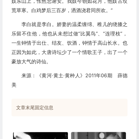
妓东山上，怅然悲谢安。我妓今朝如花月，他妓古坟
荒草寒。白鸡梦后三百岁，洒酒浇君同所欢。”
李白就是李白。娇妻的温柔缠绵、稚儿的绕膝之
乐留不住他，他也从未想过做“比翼鸟”、“连理枝”，
一生钟情于出仕、结友、饮酒，钟情于高山长水。也
正因为如此，大唐诗坛少了一个情歌王子，出了一个
豪放大气的诗仙。
来源：《黄河·黄土·黄种人》2011年06期 薛德
美
文章末尾固定信息