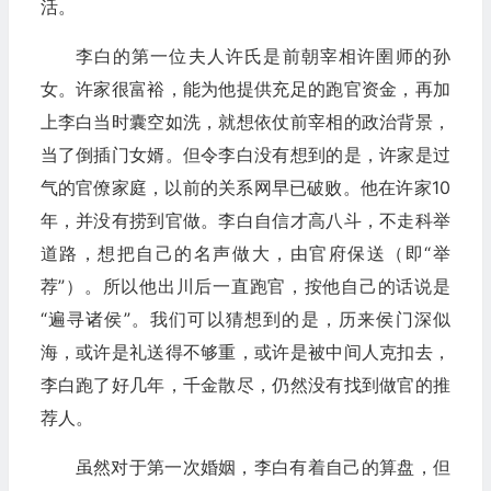
活。
李白的第一位夫人许氏是前朝宰相许圉师的孙
女。许家很富裕，能为他提供充足的跑官资金，再加
上李白当时囊空如洗，就想依仗前宰相的政治背景，
当了倒插门女婿。但令李白没有想到的是，许家是过
气的官僚家庭，以前的关系网早已破败。他在许家10
年，并没有捞到官做。李白自信才高八斗，不走科举
道路，想把自己的名声做大，由官府保送（即“举
荐”）。所以他出川后一直跑官，按他自己的话说是
“遍寻诸侯”。我们可以猜想到的是，历来侯门深似
海，或许是礼送得不够重，或许是被中间人克扣去，
李白跑了好几年，千金散尽，仍然没有找到做官的推
荐人。
虽然对于第一次婚姻，李白有着自己的算盘，但