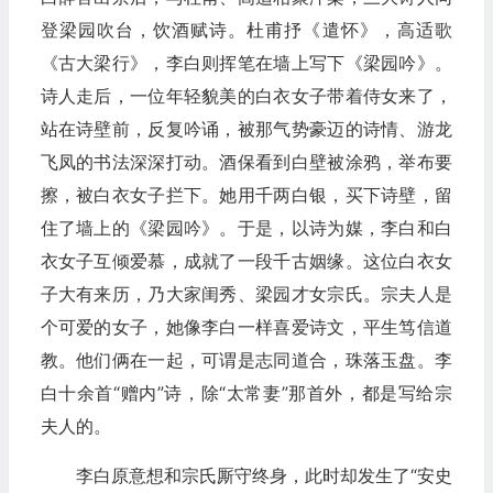
登梁园吹台，饮酒赋诗。杜甫抒《遣怀》，高适歌
《古大梁行》，李白则挥笔在墙上写下《梁园吟》。
诗人走后，一位年轻貌美的白衣女子带着侍女来了，
站在诗壁前，反复吟诵，被那气势豪迈的诗情、游龙
飞凤的书法深深打动。酒保看到白壁被涂鸦，举布要
擦，被白衣女子拦下。她用千两白银，买下诗壁，留
住了墙上的《梁园吟》。于是，以诗为媒，李白和白
衣女子互倾爱慕，成就了一段千古姻缘。这位白衣女
子大有来历，乃大家闺秀、梁园才女宗氏。宗夫人是
个可爱的女子，她像李白一样喜爱诗文，平生笃信道
教。他们俩在一起，可谓是志同道合，珠落玉盘。李
白十余首“赠内”诗，除“太常妻”那首外，都是写给宗
夫人的。
李白原意想和宗氏厮守终身，此时却发生了“安史