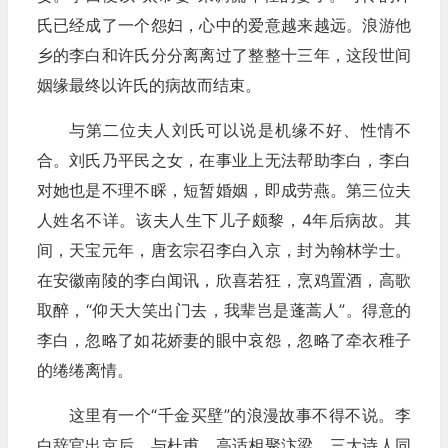
氏已经成了一个怨妇，心中的爱意越来越远。浪游他
乡的李白和许氏分分离离过了整整十三年，这段世间
姻缘最终以许氏的病故而结束。
与第二位夫人刘氏可以说是机缘不好、性情不
合。刘氏乃平民之女，在事业上无法帮助李白，李白
对她也是不理不睬，短暂婚姻，即成劳燕。第三位夫
人姓名不详。该夫人生下儿子颇黎，4年后病故。其
间，天宝元年，唐玄宗召李白入京，封为翰林学士。
在安徽南陵的李白闻讯，欣喜若狂，烹鸡置酒，高歌
取醉，“仰天大笑出门去，我辈岂是蓬蒿人”。得意的
李白，忽略了如花娇妻的眼中哀怨，忽略了牵衣稚子
的绻绻离情。
这里有一个“千金买壁”的浪漫故事不得不说。李
白辞官出京后，与杜甫、高适相聚汴梁，三大诗人同