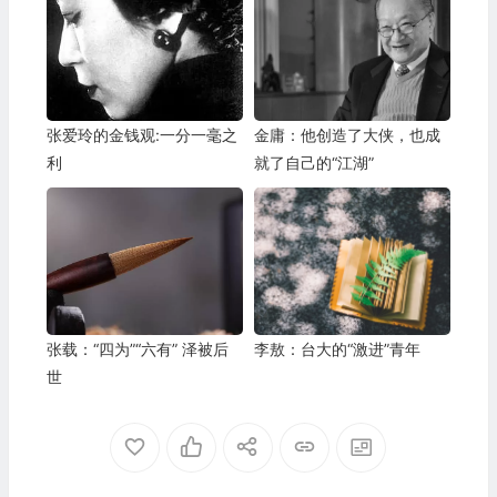
张爱玲的金钱观:一分一毫之
金庸：他创造了大侠，也成
利
就了自己的“江湖”
张载：“四为”“六有” 泽被后
李敖：台大的“激进”青年
世