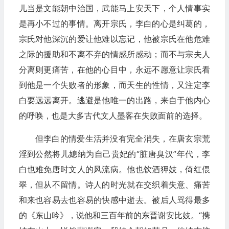
儿当是文能朝中治国，武能马上安天下，个人情事实
是再小不过的事情。离开宗氏，李白的心是纠葛的，
宗氏对他深沉的爱让他难以忘记，他被宗氏在他危难
之际的援助和不离不弃的情感所感动；而不与宗夫人
分离则更痛苦，在他的心目中，永远不愿意让宗氏看
到他是一个失败者的形象，而天生的性情，又注定李
白要远远离开。逃避是他唯一的出路，来自于他内心
的呼唤，也是大多古代文人墨客在失败面前的选择。
但李白的情爱生活并没有完全消失，在唐玄宗荒
淫到公然将儿媳纳为自己贵妃的“脏唐臭汉”年代，李
白也难免唐时文人的风流病。他也饮酒狎妓，倚红偎
翠，但从不留情。诗人的时光就在交织着失意、痛苦
和来也容易去也容易的快感中逝去。被后人骂得最多
的《东山吟》，说他和三百年前的东晋谢安比妓。“携