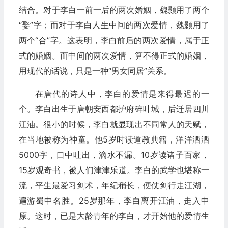
结合。对于李白一前一后的两次婚姻，魏颢用了两个
“娶”字；而对于李白人生中间的两次爱情，魏颢用了
两个“合”字。这表明，李白前后的两次爱情，属于正
式的婚姻。而中间的两次爱情，算不得正式的婚姻，
用现代的话说，只是一种“男女同居”关系。
在唐代的诗人中，李白的爱情是来得最迟的一
个。李白出生于唐朝安西都护府碎叶城，后迁居四川
江油。很小的时候，李白就显现出不同常人的天赋，
在当地被称为神童。他5岁时读道教典籍，洋洋洒洒
5000字，口中吐出，滴水不漏。10岁读诸子百家，
15岁观奇书，被人们津津乐道。李白的武学也堪称一
流，平生最爱习剑术，年纪稍长，便仗剑行走江湖，
遍游蜀中名胜。25岁那年，李白离开江油，走入中
原。这时，已是大龄青年的李白，才开始他的爱情生