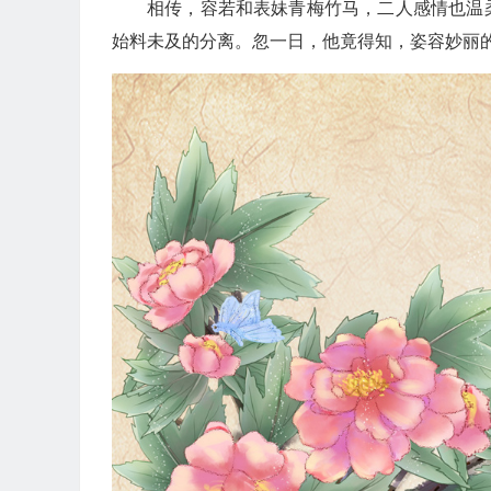
相传，容若和表妹青梅竹马，二人感情也温
始料未及的分离。忽一日，他竟得知，姿容妙丽