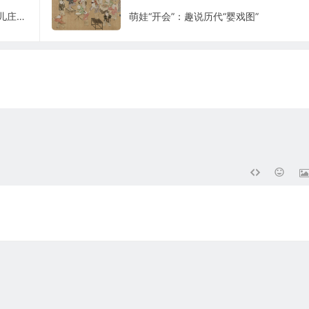
瑕不掩瑜的抗战经典之作 电影《血战台儿庄》中的虚与实
萌娃“开会”：趣说历代“婴戏图”