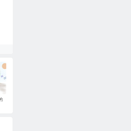
风”
《咏鹅》：7岁孩童笔
《敕勒歌》：北国塞
《长歌
下的白鹅戏水图
外的草原风光
时光，