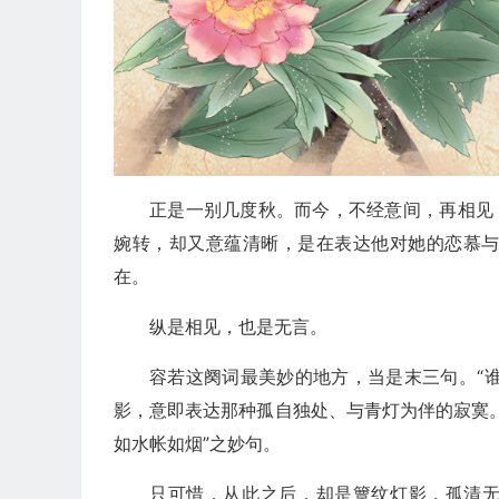
正是一别几度秋。而今，不经意间，再相见
婉转，却又意蕴清晰，是在表达他对她的恋慕
在。
纵是相见，也是无言。
容若这阕词最美妙的地方，当是末三句。“谁
影，意即表达那种孤自独处、与青灯为伴的寂寞
如水帐如烟”之妙句。
只可惜，从此之后，却是簟纹灯影，孤清无