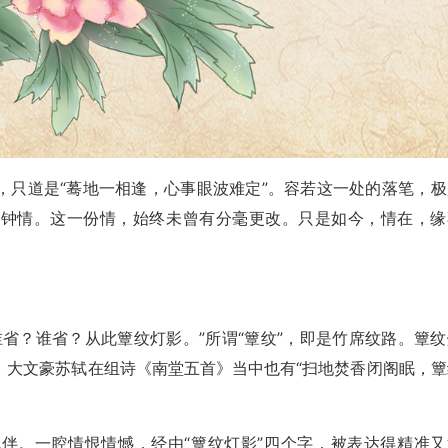
，只道是“蓦地一相逢，心事眼波难定”。容若这一处的落笔，极
与钟情。这一份情，始终未曾有分毫更改。只是如今，情在，缘
省？谁省？从此簟纹灯影。”所谓“簟纹”，即是竹席纹路。簟纹
。大文豪苏轼在组诗《南堂五首》当中也有“扫地焚香闭阁眠，簟
伴。一腔情恨情憾，经由“簟纹灯影”四个字，被表达得精准又