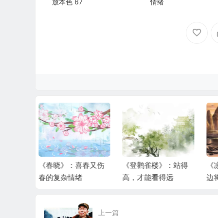
放本色 67
情绪
喜春又伤
《登鹳雀楼》：站得
《凉州词》：奏给守
《
绪
高，才能看得远
边将士的思乡曲
0
上一篇