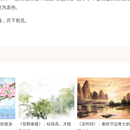
至为哀伤。
她，月下初见。
春的复杂
《登鹳雀楼》：站得高，才能
《凉州词》：奏给守边将士的