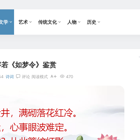
文学
艺术
传统文化
人物
历史
容若《如梦令》鉴赏
54
诗词
评论
阅读模式
470