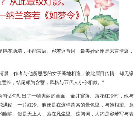
是隔花两端，不能言语。容若这首词，最美妙处便是未言情衷，
的清晨，作者与他所思恋的女子蓦地相逢，彼此眉目传情，却无缘
短意长，结尾颇为含蓄，风格与五代人小令相似。”
”两句话勾勒出了一帧素丽的画面。金井寥落、落花红冷时，他与
花满砌，一片红冷。他便是在这样萧索的景色里，与她相望。竟
的幽静。似是天上人，落在凡尘里。这阕词，大约是容若写与表