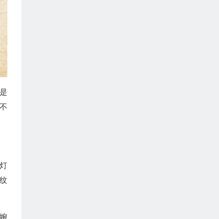
是
不
灯
纹
婉