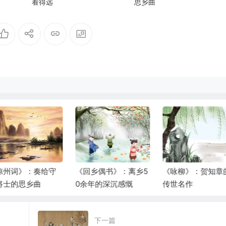
看得远
思乡曲
回乡偶书》：离乡5
《咏柳》：贺知章的
《风》：不见一“
余年的深沉感慨
传世名作
字，却处处有风
下一篇