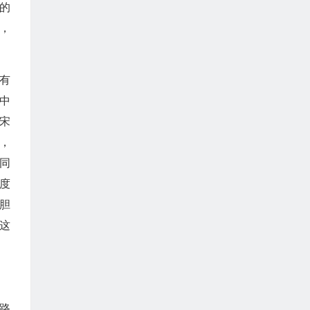
的
，
有
中
宋
，
同
度
胆
这
路