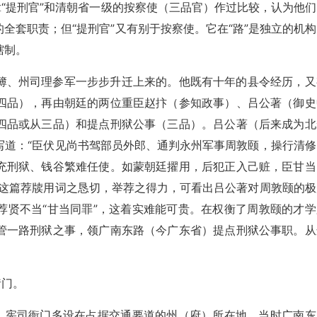
拿“提刑官”和清朝省一级的按察使（三品官）作过比较，认为他们
全套职责；但“提刑官”又有别于按察使。它在“路”是独立的机构
辖制。
簿、州司理参军一步步升迁上来的。他既有十年的县令经历，又
四品），再由朝廷的两位重臣赵抃（参知政事）、吕公著（御史
四品或从三品）和提点刑狱公事（三品）。吕公著（后来成为北
写道：“臣伏见尚书驾部员外郎、通判永州军事周敦颐，操行清修
充刑狱、钱谷繁难任使。如蒙朝廷擢用，后犯正入己赃，臣甘当
”这篇荐牍用词之恳切，举荐之得力，可看出吕公著对周敦颐的极
荐贤不当“甘当同罪”，这着实难能可贵。在权衡了周敦颐的才学
管一路刑狱之事，领广南东路（今广东省）提点刑狱公事职。从
衙门。
”。宪司衙门多设在占据交通要道的州（府）所在地，当时广南东