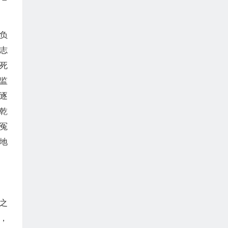
负
志
死
监
逐
乾
冤
地
之
，