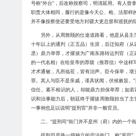
号称“外台”，后改称按察司，明清延用。有人曾
职责大体相同，履行的是像今天公、检、法那样的
并不像按察使还要受地方封疆大吏总督和巡抚的
另外，从周敦颐的仕途道路看，他是从县主
十年以上的通判（正五品）生涯，后迁知府（从
丞）鼎力举荐，才擢拔为广南东路转运判官（正
的一代名相）在给皇帝的荐牍（推荐信）中这样
才术通敏，凡所临莅，皆有治声。臣今保举，堪
罪。其人与臣不是亲戚，谨具状闻，伏候敕旨。
信任。素不相识的人，却能鼎力担保举荐；如若
识和治事能力后，朝廷终于擢拔周敦颐担当了主
一事例也足以说明“提刑官”并非一般官员。
二、“提刑司”衙门并不是州（府）内的一个
提刑司是路一级独立的司法衙门，称“宪司