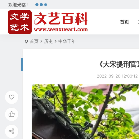
欢迎光临！
首页
首页
历史
中华千年
《大宋提刑官
2022-09-20 12:00:12