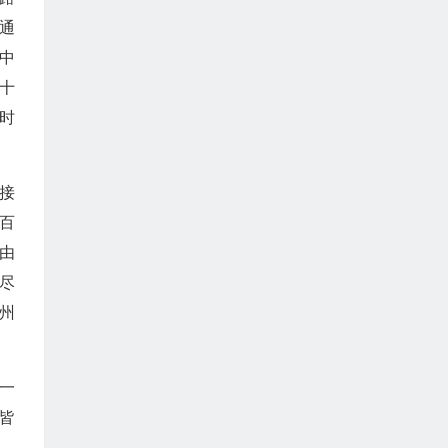
通
中
十
时
接
百
由
尽
州
一
皆