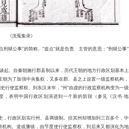
《洗冤集录》
点刑狱公事”的简称。“提点”就是负责、主管的意思；“刑狱公事
路”谈起。自秦朝施行郡县制以来，历代王朝的地方行政区划基本上
王朝为了加强中央集权，又多在郡、县之上设置一级监察机构，
刺史行使监察权。到东汉末年，“州”由虚的行政监察机构变为一级
度，表明中国行政区划演进到一个新的阶段（参见《汉书·地
史，行政区划实行州、县两级制。但其州却增加到三百多个，中
监察机构。道或藩镇，由节度使行使监察权，到后来又都演化为地