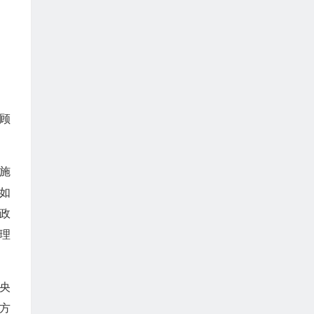
”顾
施
如
政
理
央
方