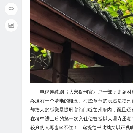
电视连续剧《大宋提刑官》是一部历史题材
终没有一个清晰的概念。有些章节的表述是提刑
却给人的感觉是提刑官衙门就在州府内，而且还
在考中进士后的第一次入仕便被授以大理寺丞领
较真的人再也坐不住了，遂提笔书此拙文以正视