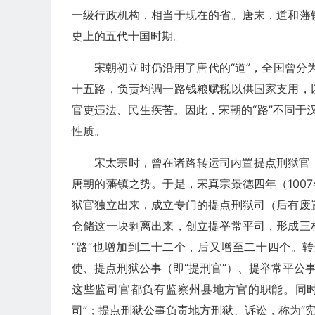
一级行政机构，相当于现在的省。唐末，道和藩
史上的五代十国时期。
宋朝初立时仍沿用了唐代的“道”，全国曾分为
十五路，负责均调一路钱粮赋税以供国家支用，
官吏违法、民生疾苦。因此，宋朝的“路”不同于汉
性质。
宋太宗时，曾在诸路转运司内置提点刑狱官
唐朝的藩镇之势。于是，宋真宗景德四年（100
狱官独立出来，成立专门的提点刑狱司（后有废
仓储这一块剥离出来，创立提举常平司，形成三
“路”也增加到二十二个，后又增至二十四个。
使、提点刑狱公事（即“提刑官”）、提举常平公
这些监司官都负有监察州县地方官的职能。同
司”；提点刑狱公事负责地方刑狱、诉讼，称为“