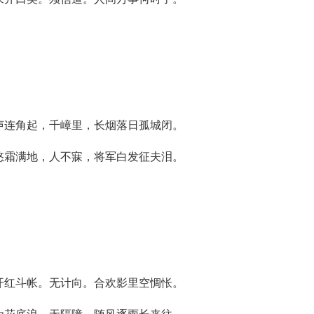
声连角起，千嶂里，长烟落日孤城闭。
悠霜满地，人不寐，将军白发征夫泪。
开红斗帐。无计向。合欢影里空惆怅。