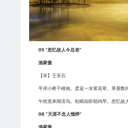
05 “忽忆故人今总老”
渔家傲
【宋】王安石
平岸小桥千嶂抱。柔蓝一水萦花草。茅屋数
午枕觉来闻语鸟。欹眠似听朝鸡早。忽忆故
06 “天涯不念人憔悴”
渔家傲