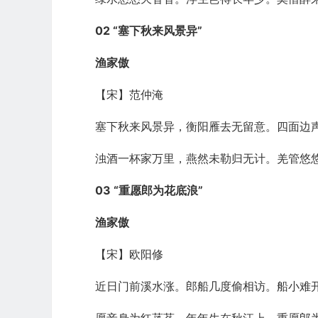
02 “塞下秋来风景异”
渔家傲
【宋】范仲淹
塞下秋来风景异，衡阳雁去无留意。四面边
浊酒一杯家万里，燕然未勒归无计。羌管悠
03 “重愿郎为花底浪”
渔家傲
【宋】欧阳修
近日门前溪水涨。郎船几度偷相访。船小难