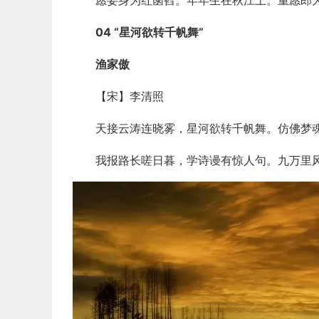
愿妾身为红菡萏。年年生在秋江上。重愿郎
04 “星河欲转千帆舞”
渔家傲
【宋】李清照
天接云涛连晓雾，星河欲转千帆舞。仿佛梦
我报路长嗟日暮，学诗谩有惊人句。九万里