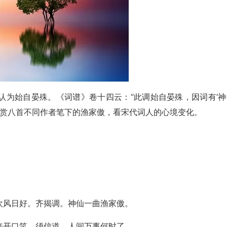
认为始自晏殊。《词谱》卷十四云：“此调始自晏殊，因词有‘神
欣赏八首不同作者笔下的渔家傲，看宋代词人的心境变化。
欢风日好。齐揭调。神仙一曲渔家傲。
来开口笑。须信道。人间万事何时了。