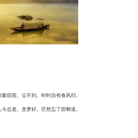
间窗窈窕。尘不到。时时自有春风扫。
人今总老。贪梦好。茫然忘了邯郸道。