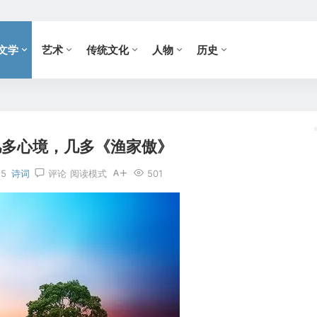
文学
艺术
传统文化
人物
历史
 几多心境，几多《渔家傲》
15
诗词
评论
阅读模式
501