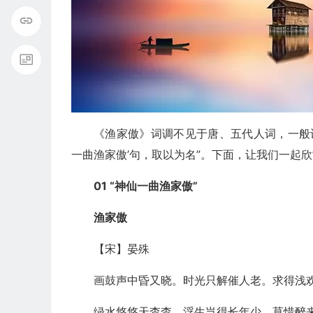
《渔家傲》词调不见于唐、五代人词，一般
一曲渔家傲’句，取以为名”。下面，让我们一起
01 “神仙一曲渔家傲”
渔家傲
【宋】晏殊
画鼓声中昏又晓。时光只解催人老。求得浅
绿水悠悠天杳杳。浮生岂得长年少。莫惜醉