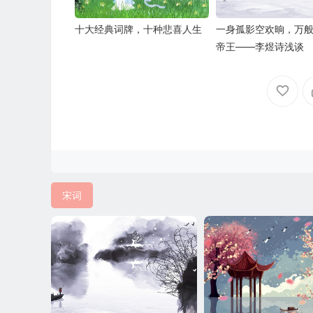
十大经典词牌，十种悲喜人生
一身孤影空欢晌，万
帝王——李煜诗浅谈
宋词