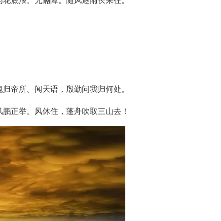
为花底浪。无隔障。随风逐雨长来往。
魂归帝所。闻天语，殷勤问我归何处。
风鹏正举。风休住，蓬舟吹取三山去！