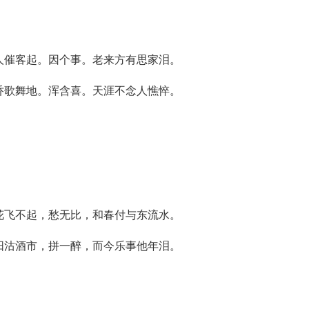
人催客起。因个事。老来方有思家泪。
乔歌舞地。浑含喜。天涯不念人憔悴。
花飞不起，愁无比，和春付与东流水。
阳沽酒市，拼一醉，而今乐事他年泪。