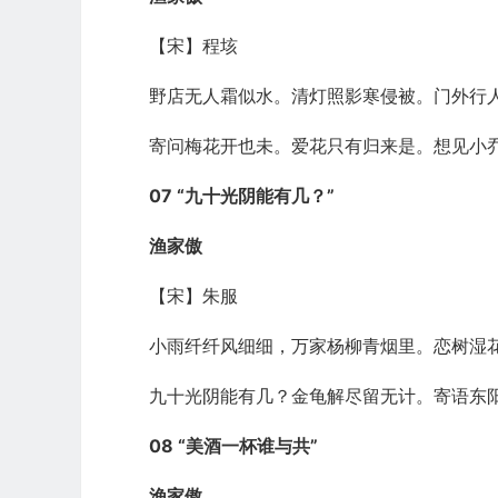
【宋】程垓
野店无人霜似水。清灯照影寒侵被。门外行
寄问梅花开也未。爱花只有归来是。想见小
07 “九十光阴能有几？”
渔家傲
【宋】朱服
小雨纤纤风细细，万家杨柳青烟里。恋树湿
九十光阴能有几？金龟解尽留无计。寄语东
08 “美酒一杯谁与共”
渔家傲