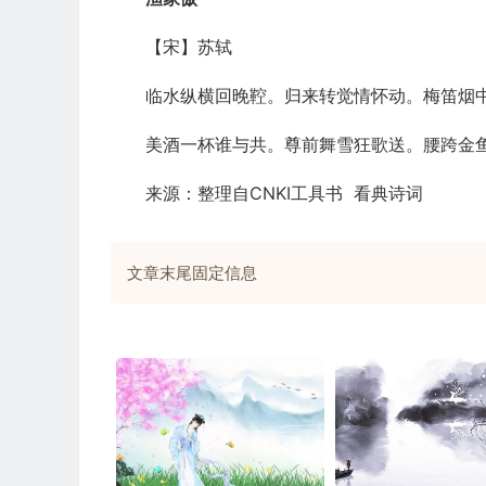
【宋】苏轼
临水纵横回晚鞚。归来转觉情怀动。梅笛烟
美酒一杯谁与共。尊前舞雪狂歌送。腰跨金
来源：整理自CNKI工具书 看典诗词
文章末尾固定信息