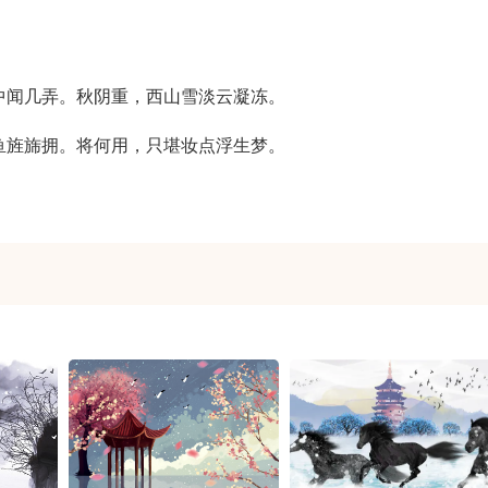
中闻几弄。秋阴重，西山雪淡云凝冻。
鱼旌旆拥。将何用，只堪妆点浮生梦。