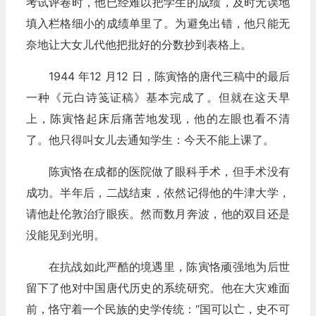
考试评卷时，他已经难以把学生的成绩，及时无误地
填入栏格细小的成绩单里了。为避免出错，他只能无
奈地让大女儿代他把批好的分数抄到表格上。
1944 年12 月12 日，陈寅恪的唐代三稿中的最后
一种《元白诗笺证稿》基本完成了。但就在这天早
上，陈寅恪起床后痛苦地发现，他的左眼也看不清
了。他只得叫女儿去通知学生：今天不能上课了。
陈寅恪在成都的医院做了眼科手术，但手术没有
成功。半年后，二战结束，依然记得他的牛津大学，
请他赴伦敦治疗眼疾。然而数月奔波，他的双目还是
没能见到光明。
在抗战如此严酷的境遇里，陈寅恪顽强地为后世
留下了他对中国唐代历史的系统研究。他在大灾难面
前，恪守着一个民族的史学传统：“国可以亡，史不可