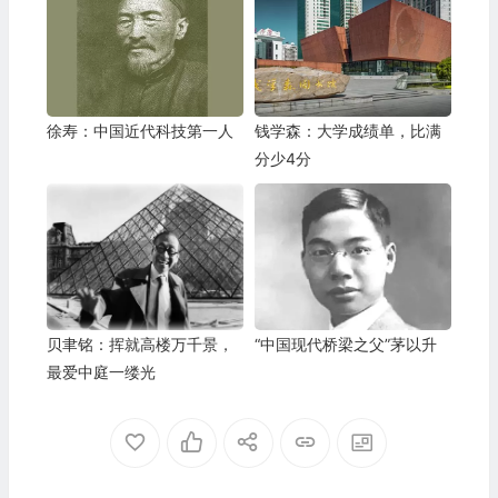
徐寿：中国近代科技第一人
钱学森：大学成绩单，比满
分少4分
贝聿铭：挥就高楼万千景，
“中国现代桥梁之父”茅以升
最爱中庭一缕光