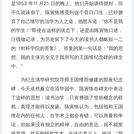
是1953 年11 月21 日的晚上。他们开始谈得很好，但
不久就谈崩了。陈寅恪感受到这个昔日门生，已经摒
弃了自己恪守的治学为人之道，他怒斥道：“你不是我
的学生！”即使在这样的状态下，还是由陈寅恪口述，
汪篯做记录，为历史留下了今天的读书人都略知一二
的《对科学院的答复》。答复的第一句话是：“我的思
想、我的主张完全见于我所写的王国维纪念碑的碑文
中。”
为纪念清华研究院导师王国维而修建的那座纪念
碑，今天依然矗立在清华园中。陈寅恪在碑文中表达
了这样的思想：读书治学，只有挣脱了世俗概念的桎
梏，真理才能得以发扬。陈寅恪认为，包括他和王国
维在内的任何人，在学术上都会有错，可以商量和争
论，但如果没有独立的精神，自由的意志，就不能发
扬真理，就不能研究学术。在这个意义上，他说：“我