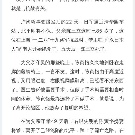
就是与抗战有关。
卢沟桥事变爆发后的22 天，日军逼近清华园车
站，北平即将不保。父亲陈三立这时已85 岁了，这
位在上海“一·二八”十九路军抗战时，梦里狂呼“杀日本
人”的老人开始绝食了。五天后，陈三立死了。
为父亲守灵的那些晚上，陈寅恪久久地斜卧在走
廊的藤躺椅上，一言不发。这时，陈寅恪由于高度近
视，又用眼过度，右眼视网膜剥离，已经看不清东西
了。医生告诉他需要手术，但做了手术就需要相当时
间的休养。陈寅恪最终选择了不做手术，就是说，为
了离开沦陷区，他放弃了复明的希望。
在为父亲守孝49 天后，右眼失明的陈寅恪携妻
将雏，离开了已经沦陷的北平，踏上了流亡之路。在