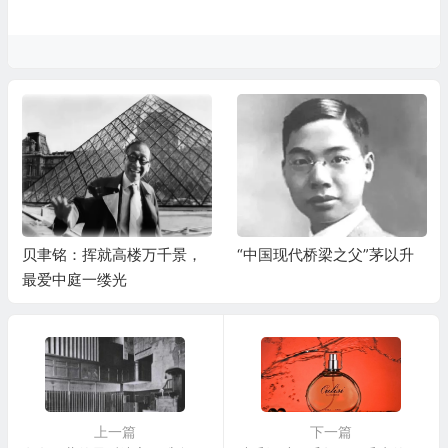
贝聿铭：挥就高楼万千景，
“中国现代桥梁之父”茅以升
最爱中庭一缕光
上一篇
下一篇