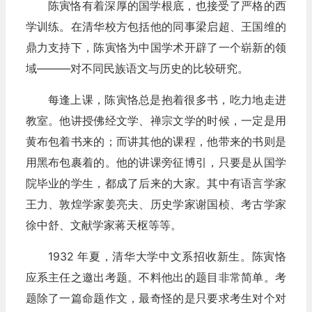
陈寅恪有着深厚的国学根底，也接受了严格的西
学训练。在清华校方包括他的同事梁启超、王国维的
鼎力支持下，陈寅恪为中国学术开辟了一个崭新的领
域———对不同民族语文与历史的比较研究。
每逢上课，陈寅恪总是抱着很多书，吃力地走进
教室。他讲授佛经文学、禅宗文学的时候，一定是用
黄布包着书来的；而讲其他的课程，他带来的书则是
用黑布包裹着的。他的讲课旁征博引，只要是从国学
院毕业的学生，都成了后来的大家。其中有语言学家
王力、敦煌学家姜亮夫、历史学家谢国桢、考古学家
徐中舒、文献学家蒋天枢等等。
1932 年夏，清华大学中文系招收新生。陈寅恪
应系主任之邀出考题。不料他出的题目非常简单。考
题除了一篇命题作文，最奇怪的是只要求考生对个对