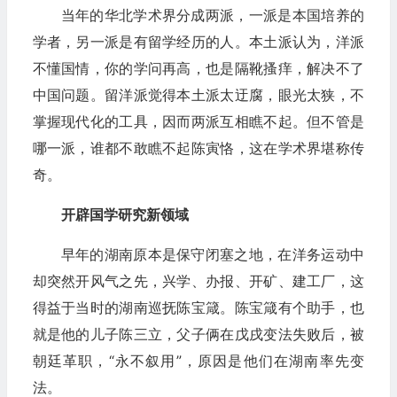
当年的华北学术界分成两派，一派是本国培养的
学者，另一派是有留学经历的人。本土派认为，洋派
不懂国情，你的学问再高，也是隔靴搔痒，解决不了
中国问题。留洋派觉得本土派太迂腐，眼光太狭，不
掌握现代化的工具，因而两派互相瞧不起。但不管是
哪一派，谁都不敢瞧不起陈寅恪，这在学术界堪称传
奇。
开辟国学研究新领域
早年的湖南原本是保守闭塞之地，在洋务运动中
却突然开风气之先，兴学、办报、开矿、建工厂，这
得益于当时的湖南巡抚陈宝箴。陈宝箴有个助手，也
就是他的儿子陈三立，父子俩在戊戌变法失败后，被
朝廷革职，“永不叙用”，原因是他们在湖南率先变
法。