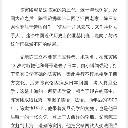
陈寅恪就是这陈家的第三代。这一年他9 岁。家
国大难之后，陈宝箴携家带口回了江西老家，陈三立
索性专注于诗歌创作，“凭栏一片风云气，来作神州袖
手人”。这个中国近代历史上的显赫门庭，走向了与传
统仕宦截然不同的结局。
父亲陈三立不要孩子应科考、求功名，在陈寅恪
13 岁时就把他和哥哥送去了日本。自小博闻强记，打
下坚实旧学基础的陈寅恪，因此并行不悖地接受了西
方文化。后来陈寅恪因病从日本回国，考入复旦公
学，这是上海的一所新式学堂，相当于现在的高中。
陈寅恪成绩优秀，掌握了德语、法语。两年后的1909
年，陈寅恪毕业，他带着复旦公学的文凭，也是他平
生唯一的一张文凭，登上了去西洋的轮船。父亲陈三
立赶到上海，送别陈寅恪。他把父辈两代人变法图强