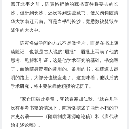
离开北平之前，陈寅恪把他的藏书寄往将要去的长
沙，但赶到长沙，还没等到这些藏书，便又匆匆随清
华大学南迁云南。可是当书到长沙，竟悉数被焚毁在
战争的大火中。
陈寅恪做学问的方式不是做卡片，而是在书上随
读随记，也就是古人说的“眉批”，眉批上写满了他的
思考、见解和引证，这是他学术研究的基础。书烧毁
了，而他随身带着的常用的、备用的书，在绕道去昆
明的路上，大部分也被盗走了。这意味着，他以后的
学术研究，将主要依靠他积攒的记忆了。
“家亡国破此身留，客馆春寒却似秋。”就在几乎
没有参考书籍的情况下，陈寅恪撰述了两部不朽的中
古史名著———《隋唐制度渊源略论稿》和《唐代政
治史述论稿》。