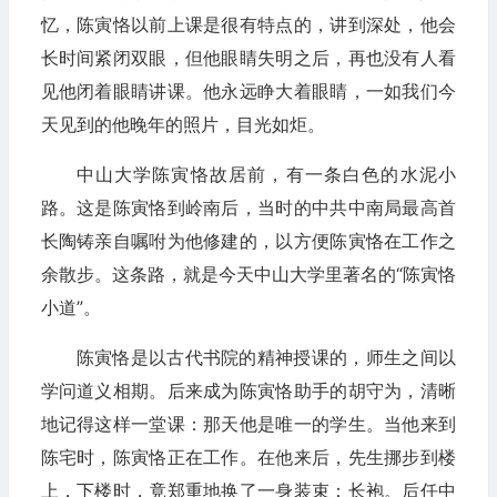
忆，陈寅恪以前上课是很有特点的，讲到深处，他会
长时间紧闭双眼，但他眼睛失明之后，再也没有人看
见他闭着眼睛讲课。他永远睁大着眼睛，一如我们今
天见到的他晚年的照片，目光如炬。
中山大学陈寅恪故居前，有一条白色的水泥小
路。这是陈寅恪到岭南后，当时的中共中南局最高首
长陶铸亲自嘱咐为他修建的，以方便陈寅恪在工作之
余散步。这条路，就是今天中山大学里著名的“陈寅恪
小道”。
陈寅恪是以古代书院的精神授课的，师生之间以
学问道义相期。后来成为陈寅恪助手的胡守为，清晰
地记得这样一堂课：那天他是唯一的学生。当他来到
陈宅时，陈寅恪正在工作。在他来后，先生挪步到楼
上，下楼时，竟郑重地换了一身装束：长袍。后任中