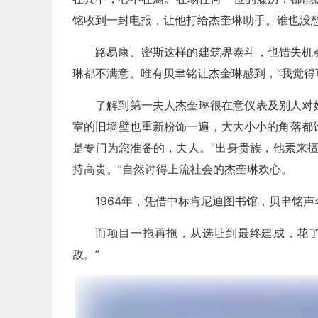
铭收到一封电报，让他打给杰奎琳助手。谁也没
路易康、密斯这样的建筑界泰斗，也错失机
琳都不满意。唯有贝聿铭让杰奎琳感到，“我觉得
了解到第一夫人杰奎琳很在意仪表及别人对
室的旧墙壁也重新粉饰一遍，大大小小的角落都饰
是专门为您准备的，夫人。”出身贵族，他素来
持高贵。”自然讨得上流社会的杰奎琳欢心。
1964年，凭借中标肯尼迪图书馆，贝聿铭声
而项目一拖再拖，从选址到最终建成，花了
敌。”