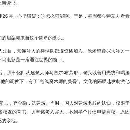
上海读书。
建26层，心里狐疑：这怎么可能啊。于是，每周都会特意去看看
初的启蒙却来自这个简单的念头。
人注目，却连洋人的棒球队都没资格加入。他渴望窥探大洋另一
莱坞电影是一扇通往世界的窗口。
后，贝聿铭师从建筑大师马塞尔·布劳耶，老头以善用光线和喝酒
在他的调教下，有了“光线魔术师的美誉”。文化的隔膜越发刺激他
父亲意志，弃金融，选建筑。当时，国人对建筑名校的认知，仅限于
名校友的背书。贝聿铭考入宾大，不到半个月便申请离校。原因
感的余地。