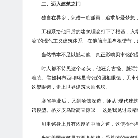
二、迈入建筑之门
独自在异乡，凭借一腔孤勇，追求挚爱梦想
工程系给他日后的建筑理念打下了根基，入
流”的现代主义建筑体系，在他脑海里盘根错节，
当然书本不足以撼动他，真正影响贝聿铭的
时人都不待见这个老头，他狂妄古怪、脏话
着装。譬如柯布西耶略显夸张的圆框眼镜，贝聿
这架眼镜，走上世界建筑大师名坛。
麻省毕业后，又到哈佛深造，师从“现代建
馆模型。格罗皮乌斯简直惊叹：“这是我见过最精
贝聿铭身上具有浓厚的中庸之道，这使得他
当时美国建筑界有两条铁律：受尊敬的建筑