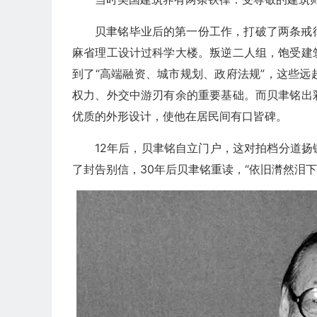
贝聿铭毕业后的第一份工作，打破了两条戒
麻省理工设计过科学大楼。叛逆二人组，饱受建
到了“高端融资、城市规划、政府法规”，这些
权力、外交中游刃有余的重要基础。而贝聿铭出
优质的外形设计，使他在居民间有口皆碑。
12年后，贝聿铭自立门户，这对拍档分道
了封告别信，30年后贝聿铭重读，“依旧潸然泪下