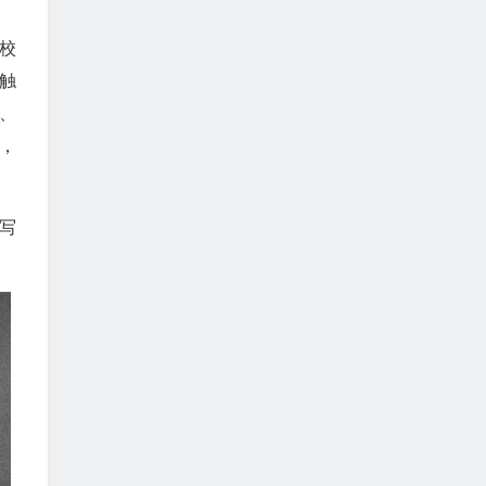
校
触
、
，
写