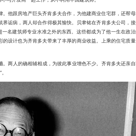
律。他跟房地产巨头齐肯多夫合作，为他建商业住宅群，还帮母
筑界诟病，两人却合作得极其愉快。贝聿铭在齐肯多夫公司，接
远超一名建筑师专业水准之外的东西。这些都成为了他一生在政治
彩的设计也为齐肯多夫带来了丰厚的商业收益。上乘的住宅质量
扬镳。两人的确相辅相成，为彼此事业增色不少。齐肯多夫还亲自
”。