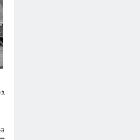
也
身
聿