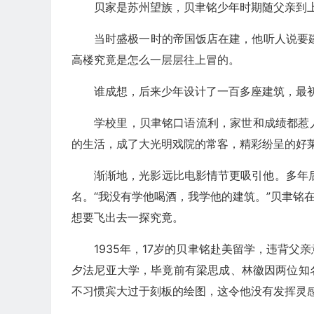
贝家是苏州望族，贝聿铭少年时期随父亲到
当时盛极一时的帝国饭店在建，他听人说要
高楼究竟是怎么一层层往上冒的。
谁成想，后来少年设计了一百多座建筑，最
学校里，贝聿铭口语流利，家世和成绩都惹
的生活，成了大光明戏院的常客，精彩纷呈的好
渐渐地，光影远比电影情节更吸引他。多年
名。“我没有学他喝酒，我学他的建筑。”贝聿铭
想要飞出去一探究竟。
1935年，17岁的贝聿铭赴美留学，违背
夕法尼亚大学，毕竟前有梁思成、林徽因两位知
不习惯宾大过于刻板的绘图，这令他没有发挥灵