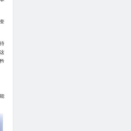
奎
待
这
矜
能