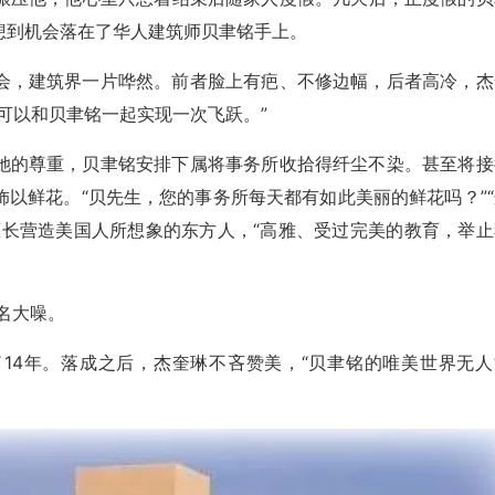
想到机会落在了华人建筑师贝聿铭手上。
会，建筑界一片哗然。前者脸上有疤、不修边幅，后者高冷，杰
可以和贝聿铭一起实现一次飞跃。”
她的尊重，贝聿铭安排下属将事务所收拾得纤尘不染。甚至将接
以鲜花。“贝先生，您的事务所每天都有如此美丽的鲜花吗？”“
擅长营造美国人所想象的东方人，“高雅、受过完美的教育，举止
名大噪。
14年。落成之后，杰奎琳不吝赞美，“贝聿铭的唯美世界无人