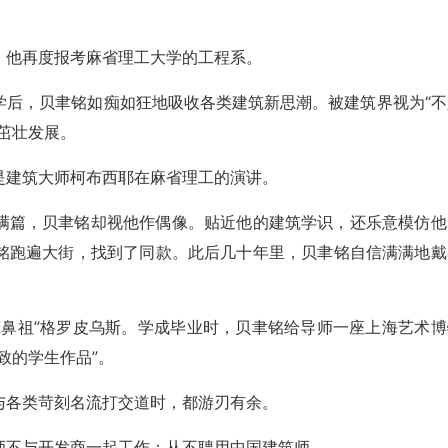
，他再度报考麻省理工大学的工程系。
学后，贝聿铭如痴如狂地吸收各类建筑新思潮。被建筑界视为“不
茁壮发展。
是建筑大师柯布西耶在麻省理工的演讲。
满篇，贝聿铭却视他作偶像。贴近他的建筑学识，还乐意模仿他
铭跑遍大街，找到了同款。此后几十年里，贝聿铭自信满满地戴
筑鼻祖”格罗皮乌斯。学成毕业时，贝聿铭给导师一座上海艺术博
致的学生作品”。
与各类苛刻名流打交道时，都游刃有余。
师不与开发商一起工作；从不聘用中国建筑师。