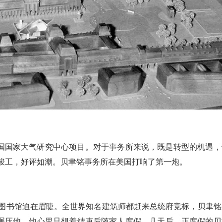
国国家大气研究中心项目。对于事务所来说，既是转型的机遇，
心竣工，好评如潮。贝聿铭事务所在美国打响了第一炮。
迪图书馆迫在眉睫。全世界知名建筑师都赶来总统府竞标，贝聿铭
碾压他，他心里只想着结束后随家人度假。几天后，正度假的贝