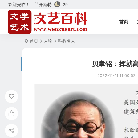
兰开斯特
29°
欢迎光临！
首页
首页
人物
科教名人
贝聿铭：挥就
2022-11-11 11:00:52