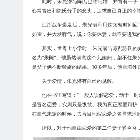
此时，朱光潜与陈氏已经结婚，并育有一子
心常冒出和陈氏分手的念头，追求自己真正的幸
江浙战争爆发后，朱光潜利用这短暂时间回
如雷，并大发脾气，说：你要休妻，就不要进我
其实，世粤上小学时，朱光潜与原配陈氏的
名为“朱陈”。他虽然满意这个儿媳妇，架不住
是父子俩不断斡旋的结果。10多年后，他自海外
关于爱情，朱光潜有自己的见解。
他在书里写道：“一般人误解恋爱，动于一
是冒名恋爱，实则只是纵欲。我为真正恋爱辩护
在血气未定的时候，去盲目地假恋爱之名寻求泄欲
所以，对于他自由恋爱的第二任妻子奚今吾