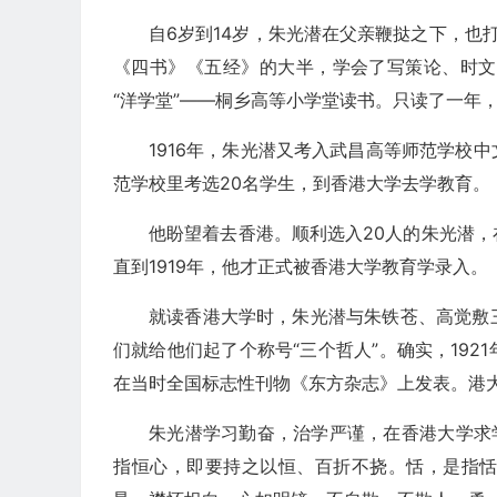
自6岁到14岁，朱光潜在父亲鞭挞之下，也
《四书》《五经》的大半，学会了写策论、时文。
“洋学堂”——桐乡高等小学堂读书。只读了一年
1916年，朱光潜又考入武昌高等师范学校
范学校里考选20名学生，到香港大学去学教育。
他盼望着去香港。顺利选入20人的朱光潜
直到1919年，他才正式被香港大学教育学录入。
就读香港大学时，朱光潜与朱铁苍、高觉敷
们就给他们起了个称号“三个哲人”。确实，19
在当时全国标志性刊物《东方杂志》上发表。港大
朱光潜学习勤奋，治学严谨，在香港大学求
指恒心，即要持之以恒、百折不挠。恬，是指