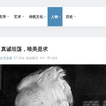
文学
艺术
传统文化
人物
历史
：真诚坦荡，唯美是求
文艺名家
评论
阅读模式
659