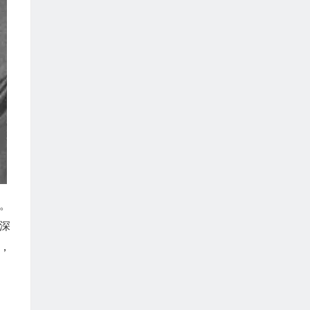
。
深
，