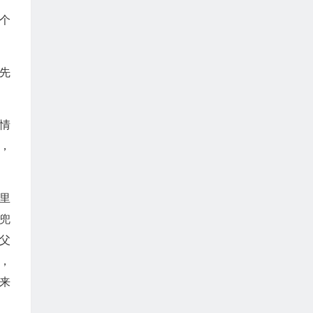
个
先
情
，
里
兜
父
，
来