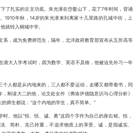
打下了扎实的古文功底。朱光潜在岱鳌山下，花了7年时间，背诵
1910年秋，14岁的朱光潜来到离家十几里路的孔城中街，上
，他就转入桐城中学。
中文系，成为免费师范生，隔年，北洋政府教育部宣布从五所高等
，在港大入学考试时，因为数学、英语不及格，他被迫先补习一年
三个人都是从内地来的，三人都不爱运动，走哪又都带着书，同
21年，刚读大二的他，论文处女作《弗洛伊德隐意识与心理分析》
的师生都说：“这个内地的学生，真不简单。”
学时。他以“恒、恬、诚、勇”这四个字作为自己的座右铭。恒，
恬淡、简朴、克己持重，不追求物质上的享受。诚，是指诚实、