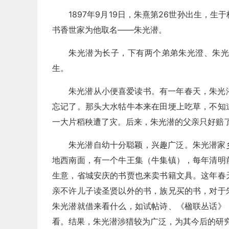
1897年9月19日，朱熹第26世孙出生，
书香世家为他取名——朱光潜。
朱光潜为长子，下有两个弟弟朱光澄、朱
生。
朱光潜从小便喜爱读书。有一年春天，朱光
忘记了。那头大水牯牛本来在田埂上吃草，不知
一大片稻秧遭了灾。后来，朱光潜的父亲只好赔
朱光潜自幼十分聪颖，兴趣广泛。朱光潜家
地西南面，有一个牛王集（牛集镇），每年清明
生意，省城安庆的书贾也来卖书籍文具。这年春
亲不许儿子读圣贤以外的书，族兄买的书，对于
朱光潜就借来看什么，如试帖诗、《楹联丛话》
看。结果，朱光潜涉猎较为广泛，为其今后的研