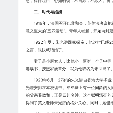
恳，襟怀坦白，心如明镜，不自欺，不欺人。勇
二、时代与婚姻
1919年，法国召开巴黎和会，英美法决议
意义重大的“五四运动”。青年人崛起，开始向封
1922年夏，朱光潜回家探亲，他这时已经
之言，很快就结婚了。
妻子是小脚女人，比他小一两岁，个子中等
港读书，按照家族辈分，就为他取名为朱世粤了
1923年6月，27岁的朱光潜自香港大学
光澄安排在本校读书。弟弟班上有一位同龄的女
的父亲奚致和，正是四川名绅。这个聪明漂亮的
得到了英文老师朱光潜的格外关心。同时，她也