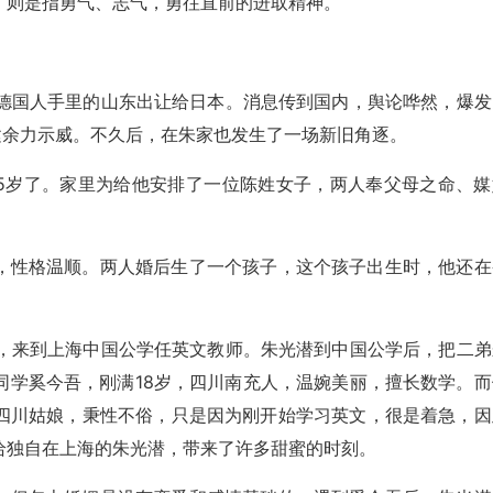
，则是指勇气、志气，勇往直前的进取精神。
把德国人手里的山东出让给日本。消息传到国内，舆论哗然，爆发
建余力示威。不久后，在朱家也发生了一场新旧角逐。
25岁了。家里为给他安排了一位陈姓女子，两人奉父母之命、媒
，性格温顺。两人婚后生了一个孩子，这个孩子出生时，他还在
。
毕业，来到上海中国公学任英文教师。朱光潜到中国公学后，把二弟
同学奚今吾，刚满18岁，四川南充人，温婉美丽，擅长数学。而
四川姑娘，秉性不俗，只是因为刚开始学习英文，很是着急，因
给独自在上海的朱光潜，带来了许多甜蜜的时刻。