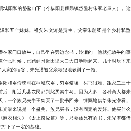
生于桐城阳和的岱鳌山下（今枞阳县麒麟镇岱鳌村朱家老屋人）。这
光泽和五个妹妹。祖父朱文涛是贡生，父亲朱黼卿是个乡村私塾
潜在家门口放牛，自己坐在旁边念书，逐渐的，他就把放牛的事
道什么时候，已跑到附近田里大口大口地嚼起来。几个时辰下来
了人家的稻谷，朱光潜被父亲狠狠地教训了一顿。
乡阳和乡岱鳌村在桐城东乡，穷乡僻壤，买书很难。距家二三十
前后，附近几县农民都到此买卖牛马。因为人多，各种商人都来
天，一个族兄去牛王集买了一批书回来，慷慨地借给朱光潜看。
朱光潜来说是一个盛典。族兄买书，没有固定的爱好。他买什么
《麻衣相法》《太上感应篇》等，只要族兄有的书，朱光潜都借
究打下了一定的基础。