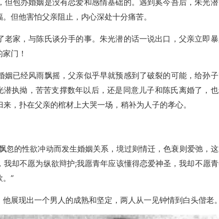
，但包办婚姻是没有恋爱和感情基础的。遇到奚今吾后，朱光潜
福。但他害怕父亲阻止，内心深处十分痛苦。
了老家，与陈氏谈分手的事。朱光潜的话一说出口，父亲立即暴
的家门！
婚姻已经风雨飘摇，父亲似乎早就预感到了破裂的可能，给孙子
朱光潜执拗，苦苦支撑数年以后，还是同意儿子和陈氏离婚了，也
归来，扑在父亲的棺材上大哭一场，稍补为人子的孝心。
时飘忽的性欲冲动而发生婚姻关系，境过则情迁，色衰则爱弛，这
，我却不愿为纵欲辩护;我愿青年应该懂得恋爱神圣，我却不愿青
。”
，他展现出一个男人的成熟和坚定，两人从一见钟情到白头偕老