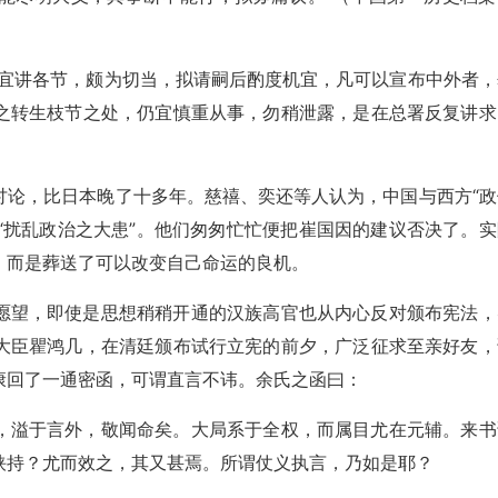
务宜讲各节，颇为切当，拟请嗣后酌度机宜，凡可以宣布中外者，
之转生枝节之处，仍宜慎重从事，勿稍泄露，是在总署反复讲求
讨论，比日本晚了十多年。慈禧、奕还等人认为，中国与西方“政
成“扰乱政治之大患”。他们匆匆忙忙便把崔国因的建议否决了。实
，而是葬送了可以改变自己命运的良机。
愿望，即使是思想稍稍开通的汉族高官也从内心反对颁布宪法，
大臣瞿鸿几，在清廷颁布试行立宪的前夕，广泛征求至亲好友，
康回了一通密函，可谓直言不讳。余氏之函曰：
，溢于言外，敬闻命矣。大局系于全权，而属目尤在元辅。来书
挟持？尤而效之，其又甚焉。所谓仗义执言，乃如是耶？