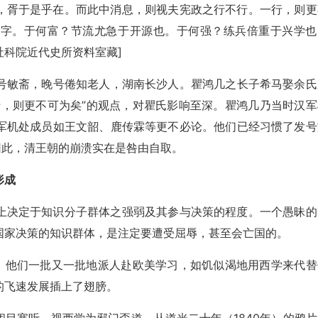
，胥于是乎在。而此中消息，则视夫宪政之行不行。一行，则更
二字。于何富？节流尤急于开源也。于何强？练兵倍重于兴学也
社科院近代史所资料室藏]
衢，号敏斋，晚号倦知老人，湖南长沙人。瞿鸿几之长子希马娶余氏
行，则更不可为矣”的观点，对瞿氏影响至深。瞿鸿几乃当时汉军
军机处成员如王文韶、鹿传霖等更不必论。他们已经习惯了发号
因此，清王朝的崩溃实在是咎由自取。
形成
上决定于知识分子群体之强弱及其参与决策的程度。一个愚昧的
国家决策的知识群体，是注定要遭受屈辱，甚至会亡国的。
”。他们一批又一批地派人赴欧美学习，如饥似渴地用西学来代替
的飞速发展插上了翅膀。