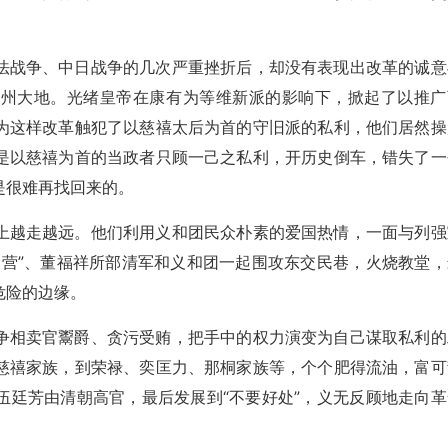
法战争、中日战争的几次严重挫折后，却没有表现出改革的诚意
神州大地。光绪皇帝在康有为等维新派的影响下，掀起了以推广
为这样改革触犯了以慈禧太后为首的守旧派的私利，他们居然操
是以慈禧为首的当政者只顾一己之私利，开历史倒车，错失了一
是很难再找回来的。
上越走越远。他们利用义和团民众朴素的爱国热情，一面与列强
神营”、董福祥所部清军和义和团一起围攻东交民巷，火烧教堂，
危险的边缘。
争相卖官鬻爵、贪污受贿，把手中的权力演变为自己谋取私利的
慈禧家族，到荣禄、奕匡力、那桐家族等，个个肥得流油，富可
伍廷芳由清朝高官，最后发展到“不要好处”，义无反顾地走向革