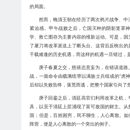
的局面。
然而，晚清王朝在经历了两次鸦片战争、中
紧迫感。甲午战败之后，亡国灭种的阴影笼罩
学、救亡图存为主要内容的维新运动。可是，因
了屠刀将改革派送上了断头台。这背后反映出的
千载难逢的历史机遇，而这样的机遇一旦错过，
庚子春夏之交，慈禧恣意妄为，在错误道路
战，一面命令由载漪统带以满族士兵组成的“虎
后却以失败告终，落荒而逃，把整个国家引向了
庚子回銮之后，清廷高官们利用改革之机，
具，以至于清廷上层涌现了富可敌国的财主。从
国；但是，百姓困穷，民不聊生，人心离散。如
阵营，便是人心离散的一个突出的例子。