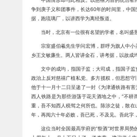
中国情形却与此相反。以慈禧为首的统治者闭
争到庚子义和团事件，长达60年的时间里，中
据，跑琉璃厂，以讲西学为离经叛道。
当时，北京有一位很有名望的学者，名叫盛
宗室盛伯羲先生学问宏博，群呼为旗人中小
乡王文敏廉生。两人皆讲金石，讲考据，以故成
文中的成均，指国子监；大司成，指国子监
政治上反对慈禧广植私党、多方揽权，但思想守
他于十一月十二日呈递了一封《为津通铁路有害
西人铁路是为那些游荡于花天酒地之中，“不耕
重，吾不知西人税驾之何所也。陈涉之徒，散在
年，再阅六十年必败，吾已死，不及见。吾此字
这位当时全国最高学府的“祭酒”对世界局