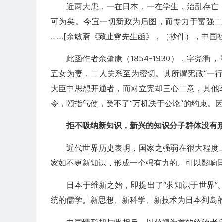
近两大患，一在日本，一在学生，治乱存亡
可为矣。今宜一切新政为后图，而专力于富强
……[余敏斋《致止盦先生函》，（抄件），中国
此函作者余肇康（1854-1930），字尧
五女为妻，二人关系至为密切。其所谓宪政“一
大臣中思想开通者，而对立宪却三心二意，其他
令，颐指气使，受不了“万机决于公论”的约束。
拒不吸纳新知识，新兴的知识分子群体没有
近代世界历史表明，国家之强弱在很大程度
家如不更新知识，形成一个强有力的、可以影响
日本于维新之始，即提出了“求知识于世界
统的儒学。新思想、新科学、新技术为日本列岛