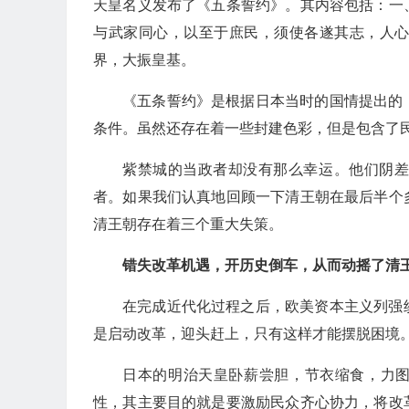
天皇名义发布了《五条誓约》。其内容包括：一
与武家同心，以至于庶民，须使各遂其志，人
界，大振皇基。
《五条誓约》是根据日本当时的国情提出的
条件。虽然还存在着一些封建色彩，但是包含了
紫禁城的当政者却没有那么幸运。他们阴
者。如果我们认真地回顾一下清王朝在最后半个
清王朝存在着三个重大失策。
错失改革机遇，开历史倒车，从而动摇了清
在完成近代化过程之后，欧美资本主义列强
是启动改革，迎头赶上，只有这样才能摆脱困境
日本的明治天皇卧薪尝胆，节衣缩食，力图
性，其主要目的就是要激励民众齐心协力，将改