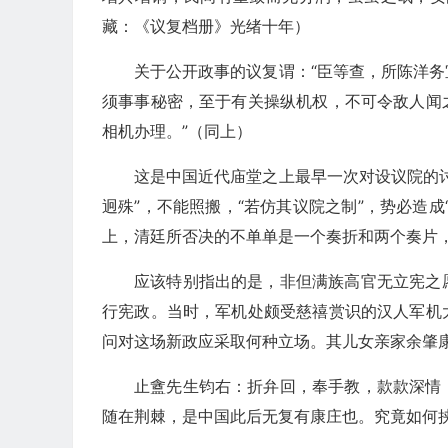
藏：《议复档册》光绪十年）
关于公开政事的议复谓：“臣等查，所陈洋
须事事秘密，至于有关操纵机权，不可令敌人闻
相机办理。”（同上）
这是中国近代庙堂之上最早一次对设议院的
迥殊”，不能照搬，“若仿其议院之制”，势必造
上，清廷所否决的不单单是一个奏折和两个奏片
应该特别指出的是，非但满族高官无立宪之
行宪政。当时，军机处颇受慈禧赏识的汉人军机
问对这场新政应采取何种立场。其儿女亲家余肇
止盦先生钧右：折弁回，奉手教，款款深情
随在荆棘，是中国此后无复有康庄也。究竟如何