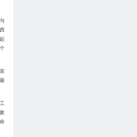
与
西
起
个
宣
最
工
敌
命