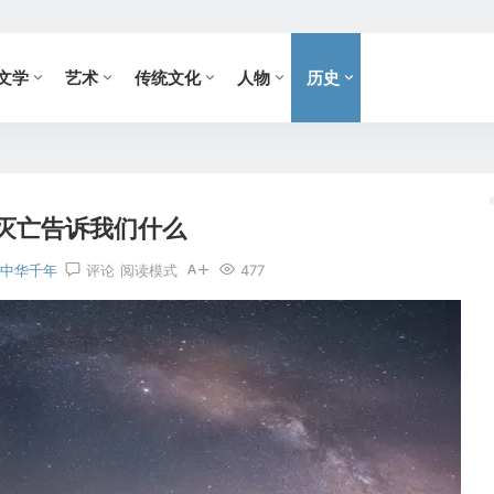
文学
艺术
传统文化
人物
历史
灭亡告诉我们什么
中华千年
评论
阅读模式
477