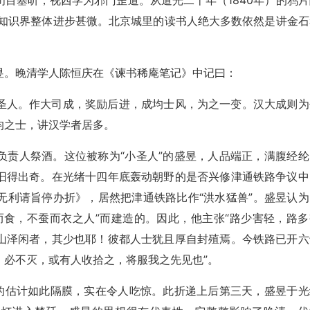
目塞听，视西学为邪门歪道。从道光二十年（1840年）的鸦片
国知识界整体进步甚微。北京城里的读书人绝大多数依然是讲金石
昱。晚清学人陈恒庆在《谏书稀庵笔记》中记曰：
圣人。作大司成，奖励后进，成均士风，为之一变。汉大成则为
均之士，讲汉学者居多。
负责人祭酒。这位被称为“小圣人”的盛昱，人品端正，满腹经纶
旧得出奇。在光绪十四年底轰动朝野的是否兴修津通铁路争议中
无利请旨停办折》，居然把津通铁路比作“洪水猛兽”。盛昱认为
而食，不蚕而衣之人”而建造的。因此，他主张“路少害轻，路多
山泽闲者，其少也耶！彼都人士犹且厚自封殖焉。今铁路已开六
，必不灭，或有人收拾之，将服我之先见也”。
势的估计如此隔膜，实在令人吃惊。此折递上后第三天，盛昱于光