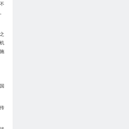
不
。
之
机
施
国
传