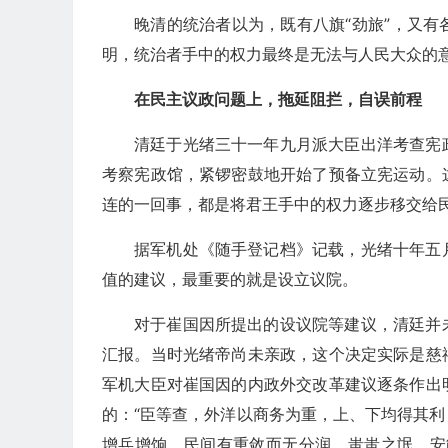
晚清的统治者以为，既有八旗“劲旅”，又
明，统治者手中的权力最终是无法与人民大众的
在民主议政问题上，拖延阻拦，自误前程
清廷于光绪三十一年九月派大臣出洋考查宪
考察宪政馆，紧锣密鼓地开始了预备立宪运动。
连的一回事，都是将君王手中的权力逐步移交给
据军机处《随手登记档》记载，光绪十年五
值的建议，最重要的就是设立议院。
对于崔国因所提出的设议院等建议，清廷并
汇报。当时光绪帝尚未亲政，这个决定实际是慈
军机大臣对崔国因的内政外交改革建议逐条作出
的：“臣等查，外洋以商务为重，上、下均得其
增兵增饷，民间有重敛而无分润，蚩蚩之氓，安