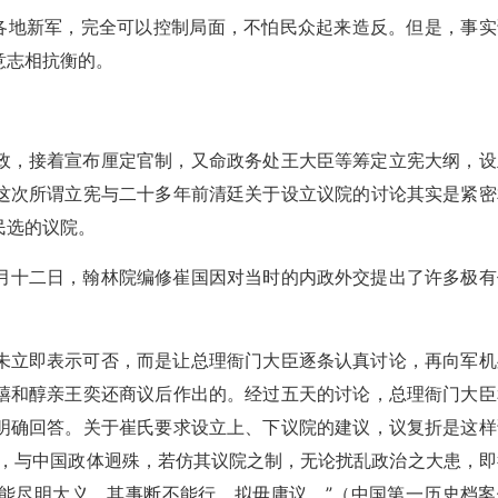
有各地新军，完全可以控制局面，不怕民众起来造反。但是，事实
意志相抗衡的。
政，接着宣布厘定官制，又命政务处王大臣等筹定立宪大纲，设
这次所谓立宪与二十多年前清廷关于设立议院的讨论其实是紧密
民选的议院。
月十二日，翰林院编修崔国因对当时的内政外交提出了许多极有
未立即表示可否，而是让总理衙门大臣逐条认真讨论，再向军机
禧和醇亲王奕还商议后作出的。经过五天的讨论，总理衙门大臣
明确回答。关于崔氏要求设立上、下议院的建议，议复折是这样
利，与中国政体迥殊，若仿其议院之制，无论扰乱政治之大患，即
能尽明大义，其事断不能行，拟毋庸议。”（中国第一历史档案