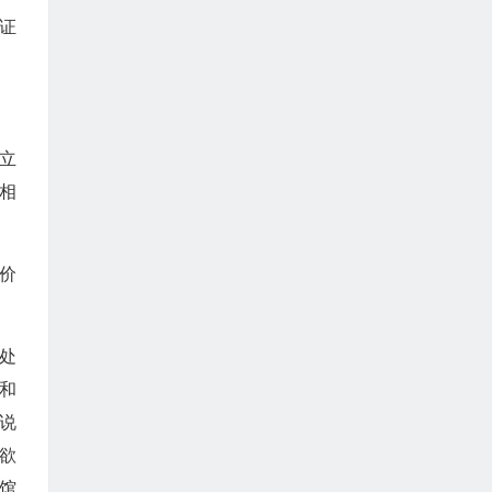
证
立
相
价
处
和
说
欲
馆