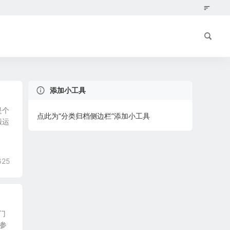
添加小工具
是个
点此为“分类归档侧边栏”添加小工具
搬运
625
门
参