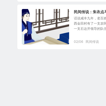
民间传说：朱衣点
话说咸丰九年，老百
西金田村有了一支农
一支石达开领导的队伍，
02/06
民间传说