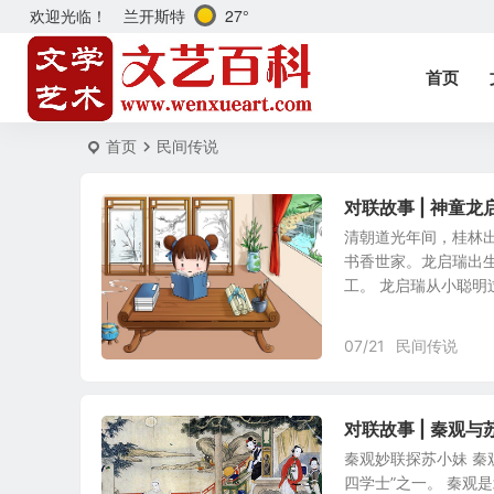
兰开斯特
27°
欢迎光临！
首页
首页
民间传说
对联故事 | 神童
清朝道光年间，桂林
书香世家。龙启瑞出
工。 龙启瑞从小聪明过
07/21
民间传说
对联故事 | 秦观
秦观妙联探苏小妹 秦观
四学士”之一。 秦观