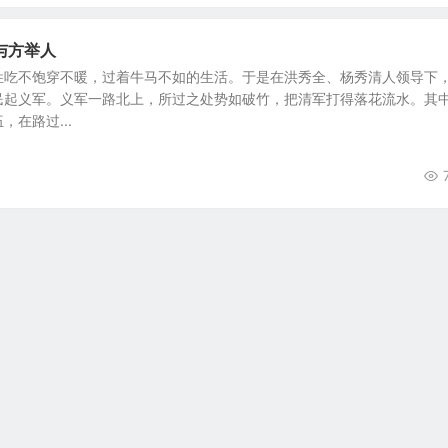
与方举人
姓吃不饱穿不暖，过着牛马不如的生活。于是在洪秀全、杨秀清人领导下
民起义军。义军一路北上，所过之处势如破竹，把清军打得落花流水。其
在路过...