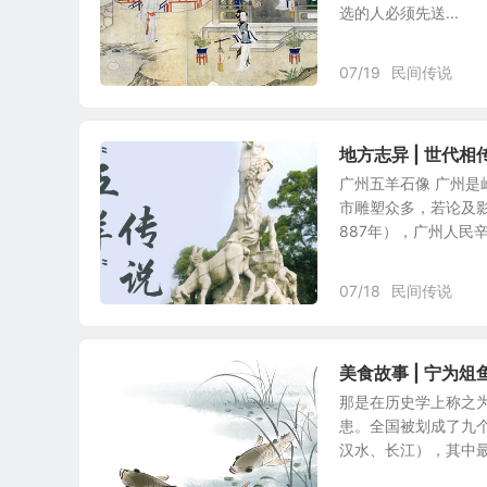
选的人必须先送...
07/19
民间传说
地方志异 | 世代相
广州五羊石像 广州
市雕塑众多，若论及
887年），广州人民辛劳
07/18
民间传说
美食故事 | 宁为
那是在历史学上称之为
患。全国被划成了九
汉水、长江），其中最重