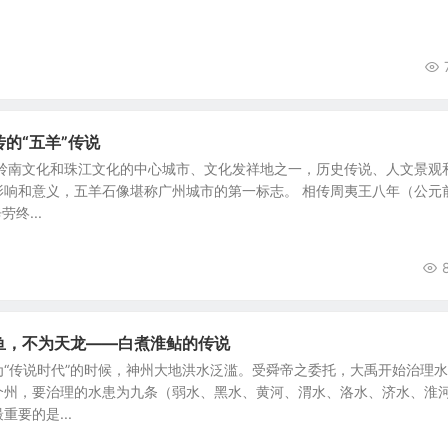
传的“五羊”传说
是岭南文化和珠江文化的中心城市、文化发祥地之一，历史传说、人文景观
影响和意义，五羊石像堪称广州城市的第一标志。 相传周夷王八年（公元
终...
俎鱼，不为天龙——白煮淮鲇的传说
“传说时代”的时候，神州大地洪水泛滥。受舜帝之委托，大禹开始治理水
个州，要治理的水患为九条（弱水、黑水、黄河、渭水、洛水、济水、淮
要的是...