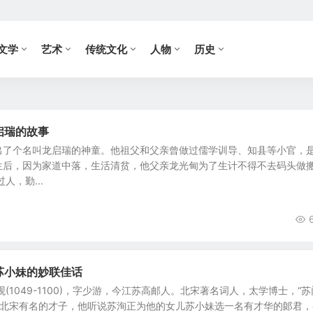
文学
艺术
传统文化
人物
历史
龙启瑞的故事
出了个名叫龙启瑞的神童。他祖父和父亲曾做过儒学训导、知县等小官，
生后，因为家道中落，生活清贫，他父亲龙光甸为了生计不得不去码头做
人，勤...
与苏小妹的妙联佳话
(1049-1100)，字少游，今江苏高邮人。北宋著名词人，太学博士，“苏
是北宋有名的才子，他听说苏洵正为他的女儿苏小妹选一名有才华的郞君，