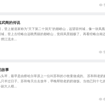
建真武阁的传说
，登上被道家称为“天下第二十洞天”的都峤山，远望容州城，像一块凤凰
州城，登上古经略台远眺秀丽的都峤山，觉得风景靓极了。再看经略台南
江流水...
的故事
马头琴，最早是由察哈尔草原上一位叫苏和的小牧童做成的。 苏和和老奶
几只羊过日子。苏和每天出去放羊，早晚帮助老奶奶做饭。当他已到十七
大人模...