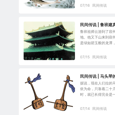
07/16
民间传说
民间传说 | 鲁班
鲁班祖师云游到了容州
地。他又下山来到容
是绿如碧玉般的龙潭，绣
07/15
民间传说
民间传说 | 马头琴
据说，现在人们拉的
依为命，只靠着二十
时，就已长得完全是一副
07/14
民间传说