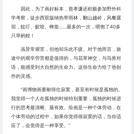
因此，为了画好标本，曾孝濂还积极参加野外科
学考察，徒步西双版纳热带雨林，翻山越岭，风餐露
宿，蚊叮、蚁咬、蜂蛰……最多的一次，喂饱了40多
只旱蚂蝗！
虽异常艰苦，但他却乐此不疲。对于他而言，旅
途中的艰辛劳苦都是值得的，与花草神交，与鸟兽对
语，能感受到大自然的生命力。这份生命力给了他创
作的灵感。
“画博物画要耐得住寂寞，甚至有时候是孤独的。
我觉得一个人在孤独的时候特别重要，孤独的时候进
行的思考最清晰、最有效。绘画是一种个体劳动，在
个体劳动的过程中，如果你觉得很寂寞的话，当你适
应了，会觉得是一种享受。”