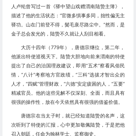
人卢纶曾写过一首《驿中望山戏赠渭南陆贽主簿》，
描述了他的生活状态：“官微多惧事多同，拙性偏无主
驿功。山在门前登不得，鬓毛衰尽路尘中。”然而，是
金子总会发光的，陆贽不久就让人刮目相看。
大历十四年（779年），唐德宗继位，第二年，
他派出特使巡视天下。陆贽大胆地向前来渭南的特使
提出了自己的治国理政建议，即用“五术”察看风俗民
情，“八计”考察地方官政绩，“三科”选拔才智出众的
人才，“四赋”管理财政，“六德”安定疲困的人，“五要”
精减官员。他的这些见解不仅深刻、全面，而且具有
很强的操作性，放在今天依然具有很强的借鉴价值。
唐德宗在当太子时，就已经知道陆贽的名声，这
次听到了特使的汇报，心中更加敬佩陆贽，于是把他
召入朝廷，任命为翰林学士、监察御史。