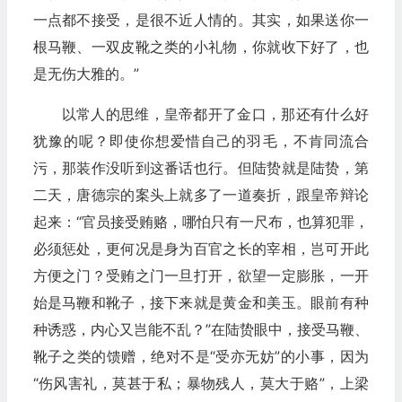
一点都不接受，是很不近人情的。其实，如果送你一
根马鞭、一双皮靴之类的小礼物，你就收下好了，也
是无伤大雅的。”
以常人的思维，皇帝都开了金口，那还有什么好
犹豫的呢？即使你想爱惜自己的羽毛，不肯同流合
污，那装作没听到这番话也行。但陆贽就是陆贽，第
二天，唐德宗的案头上就多了一道奏折，跟皇帝辩论
起来：“官员接受贿赂，哪怕只有一尺布，也算犯罪，
必须惩处，更何况是身为百官之长的宰相，岂可开此
方便之门？受贿之门一旦打开，欲望一定膨胀，一开
始是马鞭和靴子，接下来就是黄金和美玉。眼前有种
种诱惑，内心又岂能不乱？”在陆贽眼中，接受马鞭、
靴子之类的馈赠，绝对不是“受亦无妨”的小事，因为
“伤风害礼，莫甚于私；暴物残人，莫大于赂”，上梁