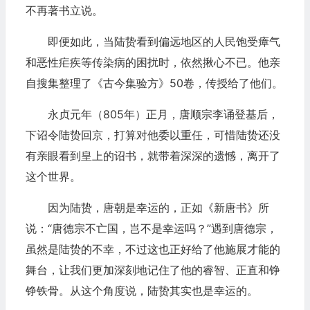
不再著书立说。
即便如此，当陆贽看到偏远地区的人民饱受瘴气
和恶性疟疾等传染病的困扰时，依然揪心不已。他亲
自搜集整理了《古今集验方》50卷，传授给了他们。
永贞元年（805年）正月，唐顺宗李诵登基后，
下诏令陆贽回京，打算对他委以重任，可惜陆贽还没
有亲眼看到皇上的诏书，就带着深深的遗憾，离开了
这个世界。
因为陆贽，唐朝是幸运的，正如《新唐书》所
说：“唐德宗不亡国，岂不是幸运吗？”遇到唐德宗，
虽然是陆贽的不幸，不过这也正好给了他施展才能的
舞台，让我们更加深刻地记住了他的睿智、正直和铮
铮铁骨。从这个角度说，陆贽其实也是幸运的。