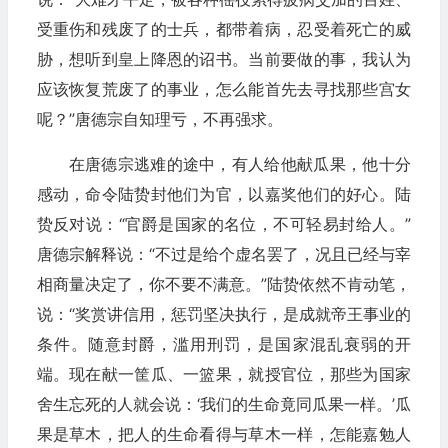
受重伤和残废了的士兵，都带着病，忍受着死亡的威
胁，想听到皇上降恩的诏书。当前要做的事，我认为
应该恢复荒废了的事业，怎么能首先去寻找那些宫女
呢？”唐德宗自知理亏，不再强求。
在唐德宗逃难的途中，有人给他献瓜果，他十分
感动，命令陆贽封他们为官，以嘉奖他们的好心。陆
贽反对说：“官爵是国家的名位，不可轻易封给人。”
唐德宗解释说：“不过是给个虚名罢了，况且已经与宰
相商量决定了，你不要不满意。”陆贽依然不肯动笔，
说：“奖赏讲信用，惩罚坚决执行，是成就帝王事业的
条件。随意封爵，滥用刑罚，是国家混乱衰弱的开
端。现在献一筐瓜、一篮果，就授官位，那些为国家
舍生忘死的人就会说：‘我们的生命竟同瓜果一样。’瓜
果是草木，把人的生命看得与草木一样，怎能嘉勉人