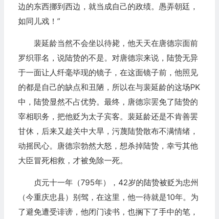
边的东西挪到西边，就当成自己的政绩。愚弄朝廷，
如同儿戏！”
裴延龄当然不会坐以待毙，他天天在唐德宗面前
罗织罪名，说陆贽的不是。对唐德宗来说，陆贽无异
于一面让人纤毫毕现的镜子，在这面镜子前，他照见
的都是自己的缺点和丑陋，所以在与裴延龄的这场PK
中，陆贽显然不占优势。最终，唐德宗罢免了陆贽的
宰相职务，把他贬为太子宾客。裴延龄还是不肯善罢
甘休，后来又趁关中大旱，污蔑陆贽散布不满情绪，
动摇民心。唐德宗勃然大怒，想杀掉陆贽，幸亏其他
大臣冒死相救，才被免除一死。
贞元十一年（795年），42岁的陆贽被贬为忠州
（今重庆忠县）别驾，在这里，他一待就是10年。为
了避免遭受诽谤，他闭门读书，也搁下了手中的笔，