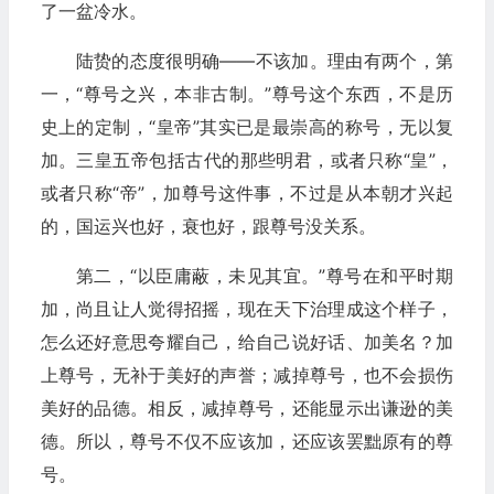
了一盆冷水。
陆贽的态度很明确——不该加。理由有两个，第
一，“尊号之兴，本非古制。”尊号这个东西，不是历
史上的定制，“皇帝”其实已是最崇高的称号，无以复
加。三皇五帝包括古代的那些明君，或者只称“皇”，
或者只称“帝”，加尊号这件事，不过是从本朝才兴起
的，国运兴也好，衰也好，跟尊号没关系。
第二，“以臣庸蔽，未见其宜。”尊号在和平时期
加，尚且让人觉得招摇，现在天下治理成这个样子，
怎么还好意思夸耀自己，给自己说好话、加美名？加
上尊号，无补于美好的声誉；减掉尊号，也不会损伤
美好的品德。相反，减掉尊号，还能显示出谦逊的美
德。所以，尊号不仅不应该加，还应该罢黜原有的尊
号。