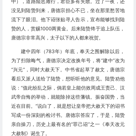
中），道路险恶难行，君臣多有失散。过了一夜，还
没见到陆贽到来，唐德宗担心不已，坐在那里愁苦地
流下了眼泪。他下诏张贴寻人告示，宣布能够找到陆
贽的人，赏赐1000两黄金。后来陆贽终于追上队伍，
唐德宗非常高兴，太子以下的人都来祝贺。
建中四年（783年）年底，奉天之围解除以后，
为了扫除晦气，唐德宗决定改换年号，将“建中”改为
“兴元”，同时大赦天下。中书省起草了赦文，唐德宗
看后又派人送给了陆贽，想听听他的意见。陆贽劝他
说：“值此纷乱之际，倘若皇上能仿效周成王责己、汉
武帝自悔的举动，就能除掉这些藩镇。振奋国势，当
近在目前。”说白了，就是想让皇帝把大赦天下的诏书
写成一份深刻的检讨书。唐德宗答应了，于是，陆贽
亲自操刀，历史上最有名的“罪己诏”之一《奉天改元
大赦制》诞生了。