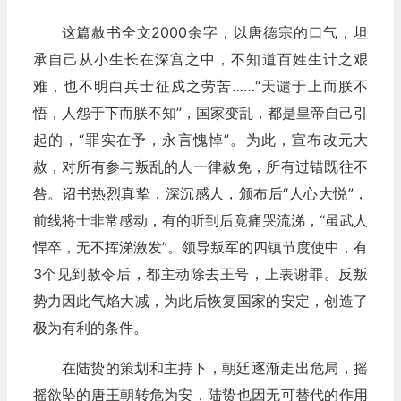
这篇赦书全文2000余字，以唐德宗的口气，坦
承自己从小生长在深宫之中，不知道百姓生计之艰
难，也不明白兵士征戍之劳苦……“天谴于上而朕不
悟，人怨于下而朕不知”，国家变乱，都是皇帝自己引
起的，“罪实在予，永言愧悼”。为此，宣布改元大
赦，对所有参与叛乱的人一律赦免，所有过错既往不
咎。诏书热烈真挚，深沉感人，颁布后“人心大悦”，
前线将士非常感动，有的听到后竟痛哭流涕，“虽武人
悍卒，无不挥涕激发”。领导叛军的四镇节度使中，有
3个见到赦令后，都主动除去王号，上表谢罪。反叛
势力因此气焰大减，为此后恢复国家的安定，创造了
极为有利的条件。
在陆贽的策划和主持下，朝廷逐渐走出危局，摇
摇欲坠的唐王朝转危为安，陆贽也因无可替代的作用