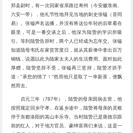
郑县尉时，有一次回家省亲路过寿州（今安徽淮南、
六安一带），他礼节性地拜见当地的刺史张镒（音同
易）。张镒声名远播，并没有将这位年轻的后辈看在
眼里，可是一番交谈之后，他深为陆贽的学识所吸
引。等到陆贽告辞时，两个人已经成为忘年交。张镒
知道陆母韦氏在家贫苦度日，就从其薪俸中拿出百万
铜钱，说愿以此为陆家太夫人的生活费用。面对如此
厚赠，陆贽坚辞不受，张镒再三坚持，陆贽才拱手
道：“承您的情了！”然而他只是取了一串新茶，便飘
然而去。
贞元三年（787年），陆贽的母亲因病去世，他
按照规定回乡守孝。在返乡途中，陆贽将母亲的灵柩
停于东都洛阳的嵩山丰乐寺。当时陆贽已是唐德宗跟
前的红人，对于地方官员、豪绅富商们来说，这是一