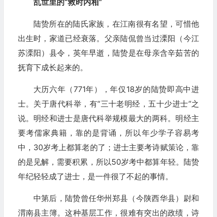
乱世里的“救时内相”
陆贽所在的陆氏家族，在江南很有名望，可惜他
出生时，家道已经衰落。父亲陆侃曾当过溧阳（今江
苏溧阳）县令，英年早逝，陆贽是在母亲含辛茹苦的
抚育下成长起来的。
大历六年（771年），年仅18岁的陆贽即高中进
士。关于唐代科举，有“三十老明经，五十少进士”之
说。明经和进士是唐代科举规模最大的两科。明经主
要考儒家典籍，靠的是背诵，所以年少学子容易考
中，30岁考上都算老的了；进士主要考诗赋策论，靠
的是见解，需要积累，所以50岁考中都算年轻。陆贽
年纪轻轻成了进士，是一件很了不起的事情。
中第后，陆贽曾任华州郑县（今陕西华县）尉和
渭南县主簿。这种基层工作，很难有突出的政绩，诗