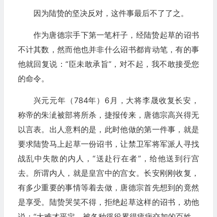
因为陆贽的坚决反对，这件事最后不了了之。
作为唐德宗手下第一笔杆子，经陆贽起草的诏书
不计其数，然而他也并非什么诏书都肯动笔，有的事
他就回复说：“臣未敢承旨”，对不起，我不敢接受您
的命令。
兴元元年（784年）6月，大将李晟收复长安，
称帝的朱泚被部将所杀，捷报传来，唐德宗高兴得无
以言表。出人意料的是，此时他做的第一件事，就是
要求陆贽马上起草一份诏书，让禁卫军将军派人寻找
战乱中失散的内人，“送赴行在者”，给他送到行宫
去。所谓内人，就是皇宫中的宫女。长安刚刚收复，
有多少重要的事情等着去做，唐德宗首先想到的竟然
是享受。陆贽哭笑不得，拒绝起草这样的诏书，劝他
说：“大难才平定，被各种徭役累得疲病交加的百姓、