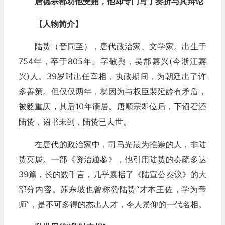
唐德宗都劝他受贿，他却专门写了奏折与其辩论
【人物简介】
陆贽（音同至），唐代政治家、文学家。出生于
754年，卒于805年。字敬舆，吴郡嘉兴(今浙江嘉
兴)人。39岁时出任宰相，执政期间，为朝廷出了许
多善策。但仅仅两年，就因为与权臣裴延龄有矛盾，
被贬重庆，其后10年谪居。唐顺宗即位后，下诏召还
陆贽，诏书未到，陆贽已去世。
在唐代的政治家中，司马光最为推崇的人，非陆
贽莫属。一部《资治通鉴》，他引用陆贽的奏疏多达
39篇，长的数千言，几乎囊括了《陆宣公奏议》的大
部分内容。苏东坡也曾称赞陆贽“才本王佐，学为帝
师”，是不可多得的杰出人才，令人景仰的一代名相。