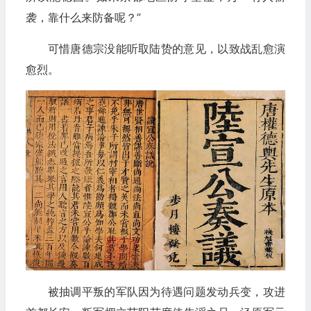
袭，靠什么来防备呢？”
可惜唐德宗没能听取陆贽的意见，以致战乱愈演
愈烈。
被抽调平叛的军队因为待遇问题发动兵变，攻进