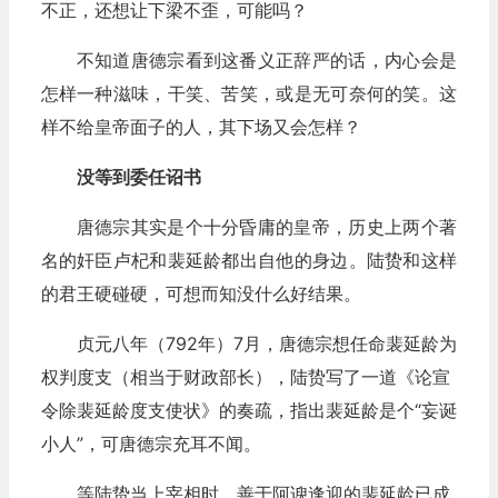
不正，还想让下梁不歪，可能吗？
不知道唐德宗看到这番义正辞严的话，内心会是
怎样一种滋味，干笑、苦笑，或是无可奈何的笑。这
样不给皇帝面子的人，其下场又会怎样？
没等到委任诏书
唐德宗其实是个十分昏庸的皇帝，历史上两个著
名的奸臣卢杞和裴延龄都出自他的身边。陆贽和这样
的君王硬碰硬，可想而知没什么好结果。
贞元八年（792年）7月，唐德宗想任命裴延龄为
权判度支（相当于财政部长），陆贽写了一道《论宣
令除裴延龄度支使状》的奏疏，指出裴延龄是个“妄诞
小人”，可唐德宗充耳不闻。
等陆贽当上宰相时，善于阿谀逢迎的裴延龄已成