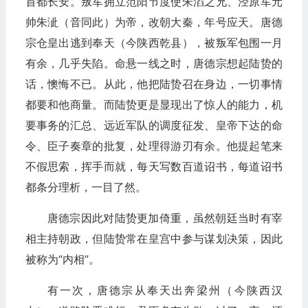
首都长安。叛军拥立范阳节度使朱滔之兄、泾原军元
帅朱泚（音同此）为帝，改朝大秦，年号应天。唐德
宗仓皇出逃到奉天（今陕西乾县），被叛军包围一月
有余，几乎失陷。命悬一线之时，唐德宗想起陆贽的
话，懊悔不已。从此，他把陆贽召在身边，一切事情
都要和他商量。而陆贽更是显现出了惊人的能力，机
要事务的汇总、远近军队的调度征发、皇帝下达的命
令、臣子奏章的批复，处理得游刃有余。他提起笔来
不假思索，挥手而就，每天写数百道诏书，每道诏书
都条分理析，一目了然。
唐德宗因此对陆贽更加倚重，虽然朝廷当时有宰
相主持朝政，但陆贽常在皇宫中参与谋划决策，因此
被称为“内相”。
有一次，唐德宗从奉天出奔梁州（今陕西汉