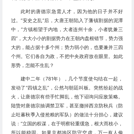
此时的唐德宗急需人才，因为他的日子并不好
过。“安史之乱”后，大唐王朝陷入了藩镇割据的泥潭
中，“方镇相望于内地，大者连州十余，小者犹兼三
四”，大大小小的割据势力在王朝内盘根错节，势力强
大的，能占据十多个州；势力弱小的，也要兼并三四
个州。它们各自为政，不把中央政府放在眼里。如此
形势，怎能不生乱？
建中二年（781年），几个节度使勾结在一起，
发动了“四镇之乱”，公然与朝廷叫板。突然纷起的战
火，让唐德宗有些手忙脚乱，他下诏询问应敌策略。
陆贽对唐德宗抽调禁卫军，甚至撤掉西京防秋兵（防
止吐蕃秋季入侵抢粮的军队）的做法十分担心，建议
说：“立国的权谋，在于明察轻重缓急，根大而枝小，
所以能稳固。如果京都地区防守空虚，万一有人偷