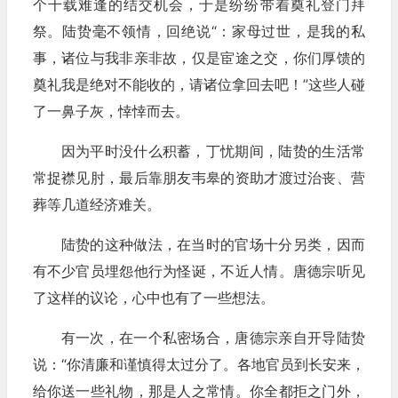
个千载难逢的结交机会，于是纷纷带着奠礼登门拜
祭。陆贽毫不领情，回绝说“：家母过世，是我的私
事，诸位与我非亲非故，仅是宦途之交，你们厚馈的
奠礼我是绝对不能收的，请诸位拿回去吧！”这些人碰
了一鼻子灰，悻悻而去。
因为平时没什么积蓄，丁忧期间，陆贽的生活常
常捉襟见肘，最后靠朋友韦皋的资助才渡过治丧、营
葬等几道经济难关。
陆贽的这种做法，在当时的官场十分另类，因而
有不少官员埋怨他行为怪诞，不近人情。唐德宗听见
了这样的议论，心中也有了一些想法。
有一次，在一个私密场合，唐德宗亲自开导陆贽
说：“你清廉和谨慎得太过分了。各地官员到长安来，
给你送一些礼物，那是人之常情。你全都拒之门外，