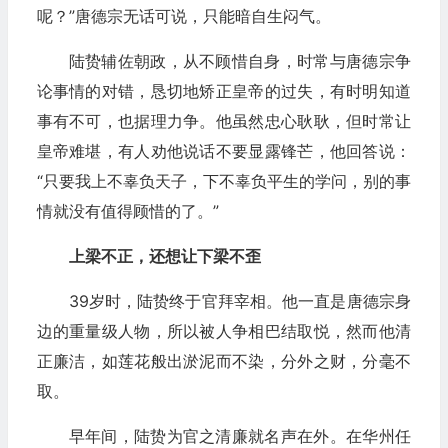
呢？”唐德宗无话可说，只能暗自生闷气。
陆贽辅佐朝政，从不顾惜自身，时常与唐德宗争
论事情的对错，恳切地矫正皇帝的过失，有时明知道
事有不可，也据理力争。他虽然忠心耿耿，但时常让
皇帝难堪，有人劝他说话不要显露锋芒，他回答说：
“只要我上不辜负天子，下不辜负平生的学问，别的事
情就没有值得顾惜的了。”
上梁不正，还想让下梁不歪
39岁时，陆贽终于官拜宰相。他一直是唐德宗身
边的重量级人物，所以被人争相巴结取悦，然而他清
正廉洁，如莲花般出淤泥而不染，分外之财，分毫不
取。
早年间，陆贽为官之清廉就名声在外。在华州任