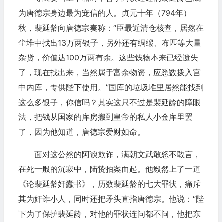
为唐德宗身边最为宠信的人。贞元十年（794年）
秋，裴延龄向唐德宗奏称：“臣最近清仓核查，居然在
尘堆中找出13万两银子，另外还有绸缎、布匹等大量
杂货，价值达100万两有余。这些钱物本来已经遗失
了，现在找出来，当然属于富余物资，应悉数拨入宫
中内库，专供陛下使用。”国库的垃圾堆里居然能找到
这么多银子，你信吗？其实这只不过是裴延龄的障眼
法，把钱从国家的库房搬到皇帝的私人小金库里罢
了，因为他知道，唐德宗爱财如命。
面对这公然的阿谀欺诈，满朝文武敢怒不敢言，
在死一般的沉寂中，陆贽拍案而起。他毅然上了一道
《论裴延龄奸蠹书》，历数裴延龄的七大罪状，痛斥
其为奸诈小人，同时还把矛头直指唐德宗。他说：“陛
下为了保护裴延龄，对他的罪状连问都不问，他把东