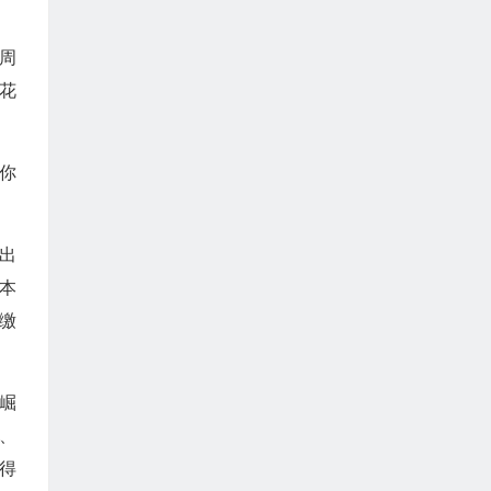
周
花
你
出
本
缴
崛
、
得