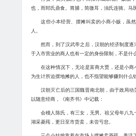
也，而郅氏鼎食。胃脯，简微耳，浊氏连骑。马
这些小本经营、摆摊叫卖的小商小贩，虽
人。
然而，到了汉武帝之后，汉朝的经济制度逐
于入市营业的商人也有一定的身份限制，不是什
在这种情况下，无论是富商大贾，还是小商
为生计所迫摆地摊的人，也不指望能够赚到什么
汉朝灭亡后的三国魏晋南北朝，由于政局动
以随意经商，《南齐书》中记载：
会稽人陈氏，有三女，无男。祖父母年八九
湖采菱莼，更日至市货卖，未尝亏怠。
三个小姑娘靠着在市场上摆摊卖菱莼，养活