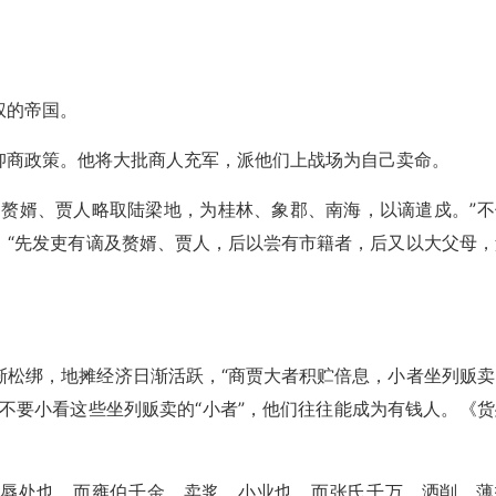
权的帝国。
抑商政策。他将大批商人充军，派他们上战场为自己卖命。
，赘婿、贾人略取陆梁地，为桂林、象郡、南海，以谪遣戍。”不
，“先发吏有谪及赘婿、贾人，后以尝有市籍者，后又以大父母，
渐松绑，地摊经济日渐活跃，“商贾大者积贮倍息，小者坐列贩卖
不要小看这些坐列贩卖的“小者”，他们往往能成为有钱人。《货
，辱处也，而雍伯千金。卖浆，小业也，而张氏千万。洒削，薄