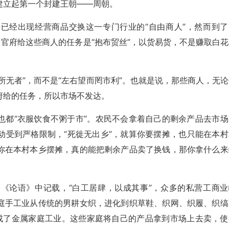
建立起第一个封建王朝——周朝。
已经出现经营商品交换这一专门行业的“自由商人”，然而到了
。官府给这些商人的任务是“抱布贸丝”，以货易货，不是赚取白花
所无者”，而不是“左右望而罔市利”。也就是说，那些商人，无论
府给的任务，所以市场不发达。
也都“衣服饮食不粥于市”。农民不会拿着自己的剩余产品去市场
动受到严格限制，“死徙无出乡”，就算你要摆摊，也只能在本村
你在本村本乡摆摊，真的能把剩余产品卖了换钱，那你拿什么来
《论语》中记载，“白工居肆，以成其事”，众多的私营工商业
庭手工业从传统的男耕女织，进化到织草鞋、织网、织履、织缟
成了金属家庭工业。这些家庭将自己的产品拿到市场上去卖，使