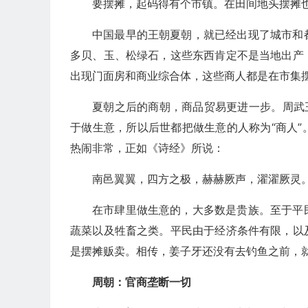
要摆摊，起码得有个市镇。在田间地头摆摊
中国最早的王朝夏朝，就已经出现了城市和
多贝、玉、松绿石，这些东西肯定不是当地出产
出现门面房和商业综合体，这些商人都是在市集
夏朝之后的商朝，商品贸易更进一步。周武
于做生意，所以后世都把做生意的人称为“商人
热闹非常，正如《诗经》所说：
南邑翼翼，四方之极，赫赫厥声，濯濯厥灵
在市肆里做生意的，大多数是贵族。至于平
蔬菜以及牲畜之类。平民由于经济条件有限，以
是摆摊贩卖。相传，姜子牙还没有去钓鱼之前，就
周朝：官商垄断一切