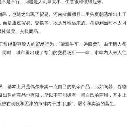
也不是不行，问题是人流量太小，生意很难做得起来。
都邑，也随之出现了贸易。河南省偃师县二里头夏朝遗址出土了
，而是通过贸易、交换等手段从外地运来的。考虑到当时不太可
摆摊贩卖、交换商品。
王曾经形容殷人的贸易行为，“肇牵牛车，远服贾”。由于殷人很
”。同时，城市里出现了专门的交易场所——肆，市肆内人来人往
。
民，基本上只是偶尔来卖一点自己的剩余产品，比如陶器、谷物
及出售的商品也有限，所以不可能拥有一间自己的商铺，基本上
曾在朝歌和孟津的市肆内干过“负贩”、屠宰和卖酒的营生。