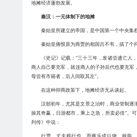
地摊经济蓬勃发展。
秦汉：一元体制下的地摊
秦始皇所建立的帝国，是中国第一个中央集
秦始皇痛恨原为商贾的相国吕不韦，搞了个
《史记》记载：“三十三年，发诸尝逋亡人
商人自己要充军，就连商人的子孙后代也要充军
母尝有市籍者，后入闾取其左”。
在这种抑商政策下，地摊经济无从谈起。
汉朝初年，尤其是文景之治时，商业管制逐
操其奇赢，日游都市，乘上之急，所卖必倍”。可
列传》中说：
行贾，丈夫贱行也，而雍乐成以饶。贩脂