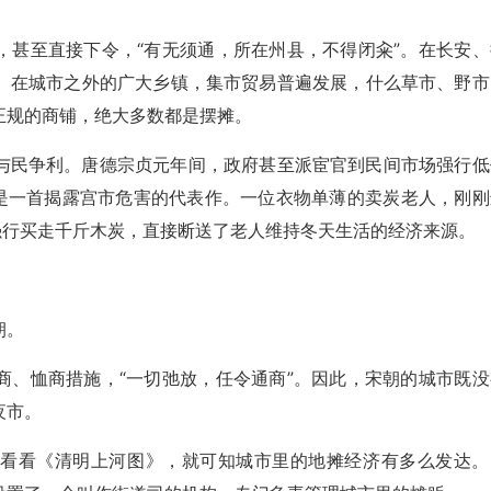
，甚至直接下令，“有无须通，所在州县，不得闭籴”。在长安、
。在城市之外的广大乡镇，集市贸易普遍发展，什么草市、野市
正规的商铺，绝大多数都是摆摊。
与民争利。唐德宗贞元年间，政府甚至派宦官到民间市场强行低
就是一首揭露宫市危害的代表作。一位衣物单薄的卖炭老人，刚刚
强行买走千斤木炭，直接断送了老人维持冬天生活的经济来源。
朝。
商、恤商措施，“一切弛放，任令通商”。因此，宋朝的城市既没
夜市。
去看看《清明上河图》，就可知城市里的地摊经济有多么发达。