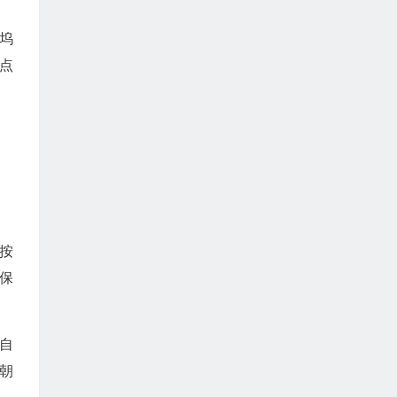
坞
点
按
保
。
自
朝