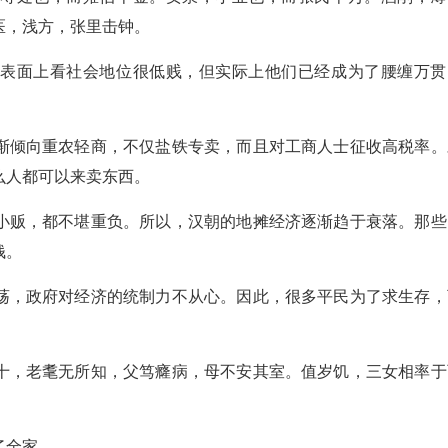
医，浅方，张里击钟。
然表面上看社会地位很低贱，但实际上他们已经成为了腰缠万贯
渐倾向重农轻商，不仅盐铁专卖，而且对工商人士征收高税率。
么人都可以来卖东西。
小贩，都不堪重负。所以，汉朝的地摊经济逐渐趋于衰落。那些
钱。
荡，政府对经济的统制力不从心。因此，很多平民为了求生存，
十，老耄无所知，父笃癃病，母不安其室。值岁饥，三女相率于
了全家。