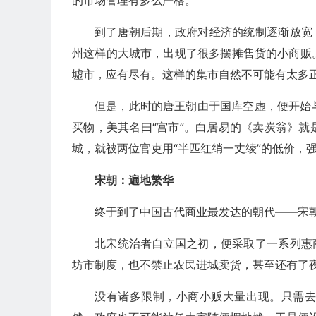
的市场管理有多么严格。
到了唐朝后期，政府对经济的统制逐渐放宽
州这样的大城市，出现了很多摆摊售货的小商贩
墟市，应有尽有。这样的集市自然不可能有太多
但是，此时的唐王朝由于国库空虚，便开始
买物，美其名曰“宫市”。白居易的《卖炭翁》
城，就被两位官吏用“半匹红绡一丈绫”的低价，
宋朝：遍地繁华
终于到了中国古代商业最发达的朝代——宋
北宋统治者自立国之初，便采取了一系列惠
坊市制度，也不禁止农民进城卖货，甚至还有了
没有诸多限制，小商小贩大量出现。只需