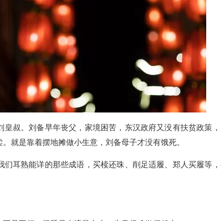
刘皇叔。刘备早年丧父，家境困苦，东汉政府又没有扶贫政策，
卖。就是靠着摆地摊做小生意，刘备母子才没有饿死。
我们耳熟能详的那些成语，买椟还珠、削足适履、郑人买履等，