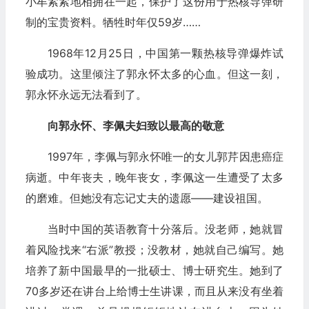
小牟紧紧地相拥在一起，保护了这份用于热核导弹研
制的宝贵资料。牺牲时年仅59岁……
1968年12月25日，中国第一颗热核导弹爆炸试
验成功。这里倾注了郭永怀太多的心血。但这一刻，
郭永怀永远无法看到了。
向郭永怀、李佩夫妇致以最高的敬意
1997年，李佩与郭永怀唯一的女儿郭芹因患癌症
病逝。中年丧夫，晚年丧女，李佩这一生遭受了太多
的磨难。但她没有忘记丈夫的遗愿——建设祖国。
当时中国的英语教育十分落后。没老师，她就冒
着风险找来“右派”教授；没教材，她就自己编写。她
培养了新中国最早的一批硕士、博士研究生。她到了
70多岁还在讲台上给博士生讲课，而且从来没有坐着