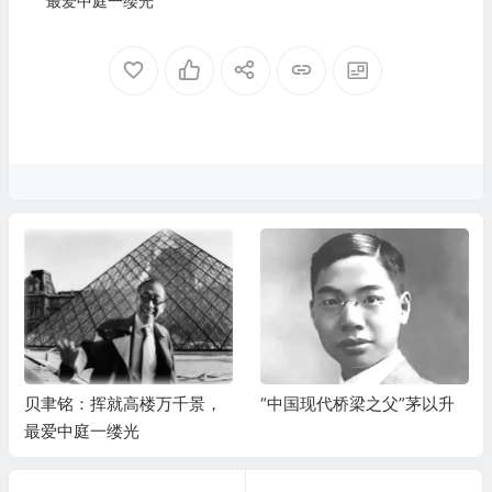
最爱中庭一缕光
贝聿铭：挥就高楼万千景，
“中国现代桥梁之父”茅以升
最爱中庭一缕光