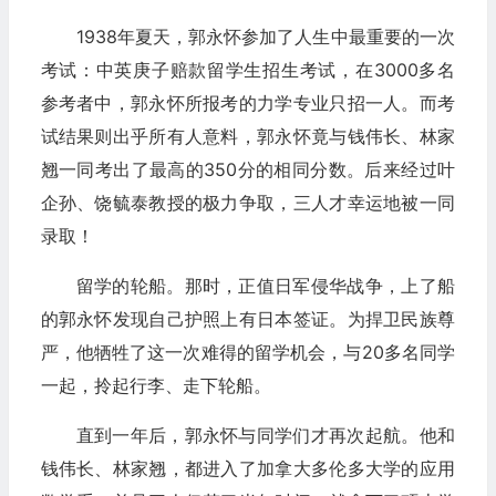
1938年夏天，郭永怀参加了人生中最重要的一次
考试：中英庚子赔款留学生招生考试，在3000多名
参考者中，郭永怀所报考的力学专业只招一人。而考
试结果则出乎所有人意料，郭永怀竟与钱伟长、林家
翘一同考出了最高的350分的相同分数。后来经过叶
企孙、饶毓泰教授的极力争取，三人才幸运地被一同
录取！
留学的轮船。那时，正值日军侵华战争，上了船
的郭永怀发现自己护照上有日本签证。为捍卫民族尊
严，他牺牲了这一次难得的留学机会，与20多名同学
一起，拎起行李、走下轮船。
直到一年后，郭永怀与同学们才再次起航。他和
钱伟长、林家翘，都进入了加拿大多伦多大学的应用