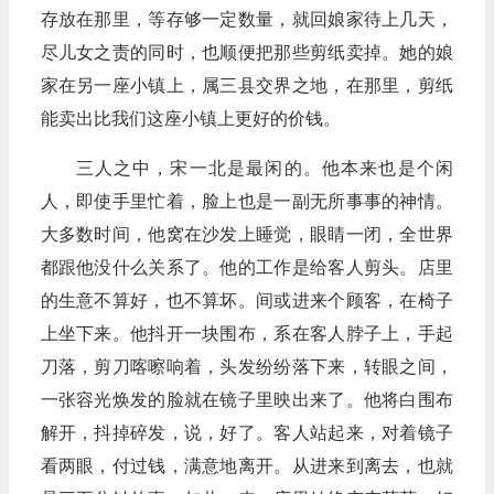
存放在那里，等存够一定数量，就回娘家待上几天，
尽儿女之责的同时，也顺便把那些剪纸卖掉。她的娘
家在另一座小镇上，属三县交界之地，在那里，剪纸
能卖出比我们这座小镇上更好的价钱。
三人之中，宋一北是最闲的。他本来也是个闲
人，即使手里忙着，脸上也是一副无所事事的神情。
大多数时间，他窝在沙发上睡觉，眼睛一闭，全世界
都跟他没什么关系了。他的工作是给客人剪头。店里
的生意不算好，也不算坏。间或进来个顾客，在椅子
上坐下来。他抖开一块围布，系在客人脖子上，手起
刀落，剪刀喀嚓响着，头发纷纷落下来，转眼之间，
一张容光焕发的脸就在镜子里映出来了。他将白围布
解开，抖掉碎发，说，好了。客人站起来，对着镜子
看两眼，付过钱，满意地离开。从进来到离去，也就