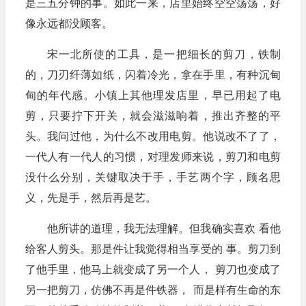
是三五分钟的事。如此一来，店里始终空空荡荡，好
像永远都没顾客。
宋一北所使的工具，是一把细长的剪刀，铁制
的，刀刃纤薄如纸，闪着冷光，拿在手里，有种沉甸
甸的年代感。小镇上其他理发店里，早已用起了电
剪，只要拧下开关，就会滋滋响着，推出齐整的平
头。我问过他，为什么不改用电剪。他说改不了了，
一代人有一代人的习惯，对理发师来说，剪刀和电剪
没什么分别，关键取决于手，手艺两个字，顾名思
义，先是手，然后再是艺。
他所讲的道理，我无法理解。但我确实喜欢 看他
给客人剪头。那是件让我觉得相当享受的 事。剪刀到
了他手里，他马上就变成了另一个人， 剪刀也变成了
另一把剪刀，仿佛不再是件铁器， 而是样有生命的东