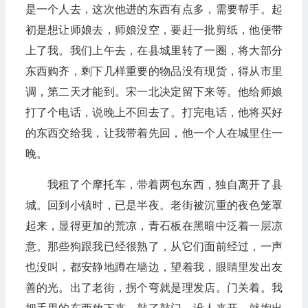
是一个人去，这次他进的东西有点多，需要帮手。起
初是想让师娘去，师娘没空，要赶一批剪纸，他便带
上了我。我们上午去，在县城里转了一圈，将大部分
东西购齐，剩下几样重要的物品没有现货，得从市里
调，第二天才能到。宋一北决定留下来等。他给师娘
打了个电话，说晚上不回去了。打完电话，他将买好
的东西交给我，让我带着先回，他一个人在城里住一
晚。
我租了个摩托车，带着两包东西，独自离开了县
城。回到小镇时，已是半夜。老街被沉重的夜色笼罩
起来，显得更加的荒凉，青石板在黑暗中泛着一层凉
意。那些狗跟我已经很熟了，从它们面前经过，一声
也没叫，都安静地蹲在墙边，望着我，眼睛里发出友
善的光。出了老街，拐个弯就是理发店。门关着。我
把手里的东西放下来，敲了敲门，没人来开，就掏出