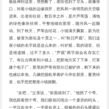
板延伸到这里，突然断了，老街也到了尽头，就像张
口，对着小镇的边缘洞开，把风和一块明亮的天空吸
进来。出老街往前，数百米之外，是片芦苇荡，满地
的绿色像块丝绸，平整地铺在那里，随河风一起颤
动。到了秋天，芦苇会结花，小镇满天飘絮，蔚为壮
观，被誉为新化县十景之一，叫“秋日芦观”。我们这
座小镇的名字就是这么来的，叫炉观，取的谐音。但
是很遗憾，过不了多久，“芦观”两字就会名存实亡
了。有位台商来到小镇上，把那地方买了下来，打算
建个电子厂，那里的芦苇有部分已被铲掉，剩下来的
也难以幸免。几辆挖掘机举着铲斗停在那里，蓄势待
发，似乎想把整座小镇掀翻。
“走吧，”父亲说，“前面就到了。”他拐了个弯。
我也跟着拐个弯。我们眼前闪现出一个废弃的码头，
一半沉在水中，一半搭在岸上，暗褐色的石头裸露出