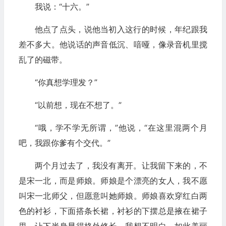
我说：“十六。”
他点了点头，说他当初入这行的时候，年纪跟我
差不多大。他说话的声音低沉、喑哑，像录音机里搅
乱了的磁带。
“你真想学理发？”
“以前想，现在不想了。”
“哦，学不学无所谓，”他说，“在这里混两个月
吧，我跟你爹有个交代。”
两个月过去了，我没有离开。让我留下来的，不
是宋一北，而是师娘。师娘是个漂亮的女人，我不愿
叫宋一北师父，但愿意叫她师娘。师娘喜欢穿红白两
色的衬衫，下面搭条长裙，衬衫的下摆总是掖在裙子
里，让下半身显得格外修长。我想不明白，如此美丽