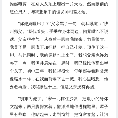
操起电剪，在别人头顶上理出一片天地。然而眼前的
这位男人，与我想象中的理发师相差太远。
“你他妈哑巴了？”父亲骂了一句，朝我吼道：“快
叫师父。”我低着头，手垂在身体两边，闭紧嘴巴不说
话。父亲很生气，从身后一脚向我踹来，力量很大。
我晃了晃，脚底下加把劲，把自己扎稳，顶住了这一
脚。与此同时，我的倔劲也上来了。我想父亲也许忽
略了一点：我俩并肩站在一起时，我已经比他高出半
个头了。初中三年，我长得很快，每年都会看到父亲
像缩水一样，在我面前矮下去一截。我心里暗想，他
要敢再踹，我就跟他干上。但是父亲没有再踹。
“别难为他了。”宋一北撑住沙发，把瘦小的身体
支起来，两只脚探索着，懒洋洋地伸进拖鞋里。屋子
里有些暗，他站起来，走到窗前，把窗帘卷起，让河