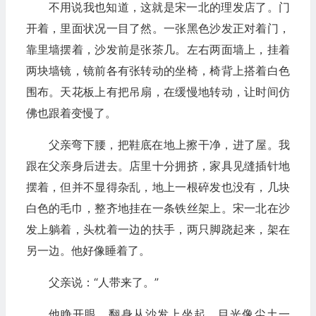
不用说我也知道，这就是宋一北的理发店了。门
开着，里面状况一目了然。一张黑色沙发正对着门，
靠里墙摆着，沙发前是张茶几。左右两面墙上，挂着
两块墙镜，镜前各有张转动的坐椅，椅背上搭着白色
围布。天花板上有把吊扇，在缓慢地转动，让时间仿
佛也跟着变慢了。
父亲弯下腰，把鞋底在地上擦干净，进了屋。我
跟在父亲身后进去。店里十分拥挤，家具见缝插针地
摆着，但并不显得杂乱，地上一根碎发也没有，几块
白色的毛巾，整齐地挂在一条铁丝架上。宋一北在沙
发上躺着，头枕着一边的扶手，两只脚跷起来，架在
另一边。他好像睡着了。
父亲说：“人带来了。”
他睁开眼，翻身从沙发上坐起，目光像尘土一