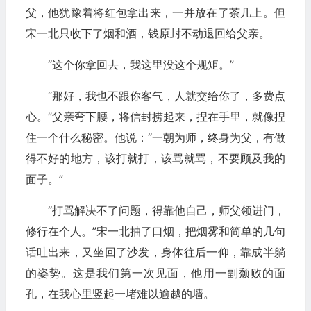
父，他犹豫着将红包拿出来，一并放在了茶几上。但
宋一北只收下了烟和酒，钱原封不动退回给父亲。
“这个你拿回去，我这里没这个规矩。”
“那好，我也不跟你客气，人就交给你了，多费点
心。”父亲弯下腰，将信封捞起来，捏在手里，就像捏
住一个什么秘密。他说：“一朝为师，终身为父，有做
得不好的地方，该打就打，该骂就骂，不要顾及我的
面子。”
“打骂解决不了问题，得靠他自己，师父领进门，
修行在个人。”宋一北抽了口烟，把烟雾和简单的几句
话吐出来，又坐回了沙发，身体往后一仰，靠成半躺
的姿势。这是我们第一次见面，他用一副颓败的面
孔，在我心里竖起一堵难以逾越的墙。