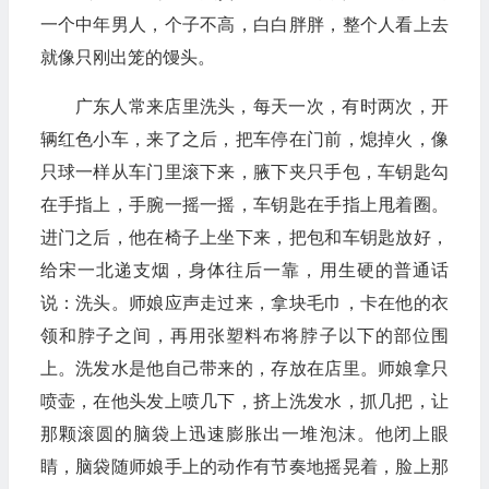
一个中年男人，个子不高，白白胖胖，整个人看上去
就像只刚出笼的馒头。
广东人常来店里洗头，每天一次，有时两次，开
辆红色小车，来了之后，把车停在门前，熄掉火，像
只球一样从车门里滚下来，腋下夹只手包，车钥匙勾
在手指上，手腕一摇一摇，车钥匙在手指上甩着圈。
进门之后，他在椅子上坐下来，把包和车钥匙放好，
给宋一北递支烟，身体往后一靠，用生硬的普通话
说：洗头。师娘应声走过来，拿块毛巾，卡在他的衣
领和脖子之间，再用张塑料布将脖子以下的部位围
上。洗发水是他自己带来的，存放在店里。师娘拿只
喷壶，在他头发上喷几下，挤上洗发水，抓几把，让
那颗滚圆的脑袋上迅速膨胀出一堆泡沫。他闭上眼
睛，脑袋随师娘手上的动作有节奏地摇晃着，脸上那