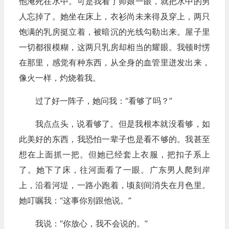
他淹死在水中。可是我看了师娘一眼，就把水中的男
人忘掉了。她坐在床上，衣衫尚未来得及穿上，两只
饱满的乳房挺立着，被暗沉的光线勾勒出来。屋子里
一切都很模糊，这两只乳房却相当的耀眼。我顿时愣
在那里，感觉有种东西，从全身的血管里迸发出来，
像火一样，灼烧着我。
过了好一阵子，她问我：“看够了吗？”
我点点头，说看够了。但是我根本就没看够，如
此美好的东西，我恐怕一辈子也是看不够的。我甚至
想在上面抓一把。但她已经套上衣服，把扣子系上
了。她下了床，往河面看了一眼。广东男人爬到岸
上，沿着河堤，一路小跑着，顷刻间消失在月色里。
她叮嘱我：“这事你别跟他说。”
我说：“你放心，我不会说的。”