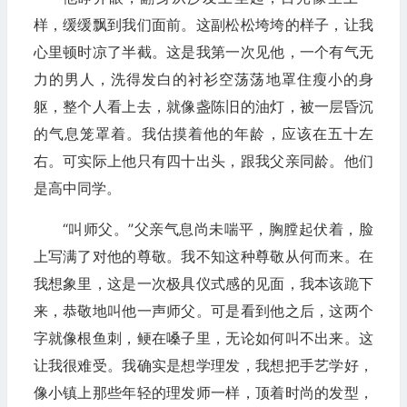
样，缓缓飘到我们面前。这副松松垮垮的样子，让我
心里顿时凉了半截。这是我第一次见他，一个有气无
力的男人，洗得发白的衬衫空荡荡地罩住瘦小的身
躯，整个人看上去，就像盏陈旧的油灯，被一层昏沉
的气息笼罩着。我估摸着他的年龄，应该在五十左
右。可实际上他只有四十出头，跟我父亲同龄。他们
是高中同学。
“叫师父。”父亲气息尚未喘平，胸膛起伏着，脸
上写满了对他的尊敬。我不知这种尊敬从何而来。在
我想象里，这是一次极具仪式感的见面，我本该跪下
来，恭敬地叫他一声师父。可是看到他之后，这两个
字就像根鱼刺，鲠在嗓子里，无论如何叫不出来。这
让我很难受。我确实是想学理发，我想把手艺学好，
像小镇上那些年轻的理发师一样，顶着时尚的发型，