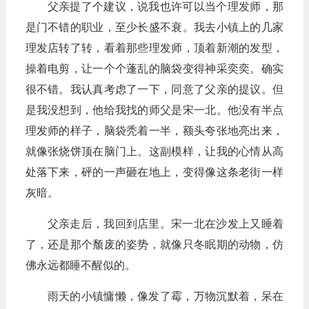
父亲提了个建议，说我也许可以当个理发师，那
是门不错的职业，至少长盛不衰。我去小镇上的几家
理发店转了转，看着那些理发师，顶着新潮的发型，
操着电剪，让一个个蓬乱的脑袋变得神采奕奕。确实
很不错。我认真考虑了一下，同意了父亲的提议。但
是我没想到，他给我找的师父是宋一北。他没有半点
理发师的样子，脑袋秃着一半，额头夸张地亮出来，
就像张烧饼顶在脑门上。这副模样，让我的心情从高
处落下来，砰的一声砸在地上，变得像这条老街一样
灰暗。
父亲走后，我回到店里。宋一北在沙发上又睡着
了，还是那个颓废的姿势，就像只冬眠期的动物，仿
佛永远都睡不醒似的。
雨天的小镇慵懒，像发了霉，万物沉默着，呆在