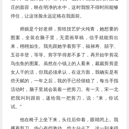
庄的面容，映在明净的水中，这时我恨不得时间能够
停住，让这张脸永远定格在我面前。
师娘是个好老师，剪纸技艺炉火纯青，她想要的
图案，全装在脑子里，无需画草稿，信手就能剪出
来，栩栩如生。我先跟她学着剪字，福禄寿、囍字、
五谷丰登，等等。剪字学得差不多了，再开始学剪花
鸟虫鱼的图案。虽然在小镇上的人看来，裁裁剪剪是
女人干的活，但我必须承认，在这方面，我确实是有
些天赋的，一年之后，我的手已经很稳了，每当手指
活动时，脑子里就会装着一把剪刀。有一天，宋一北
把我叫到跟前，递给我一把剪刀，说：“来，你试
试。”
他在椅子上坐下来，头往后仰着，眼睛闭上。我
攥着剪刀，内心有些激动，也十分忐忑。这一刻来得