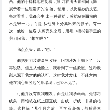
西。他的手稳稳地控制着，剪 刀在满头青丝间飞舞，
展示着一位理发师的准 确、稳定，以及精妙的技艺。
每次看着，我都会生 出一种错觉，感觉站在面前的，
不是宋一北，而是 从他身上分离出来的影子。有一
次，他给一位客 人剪完头之后，用毛巾擦拭着手里的
剪刀问我： “想学吗？”
我点点头，说：“想。”
他把剪刀装进盒里收好，回到沙发上躺下了，没
再说话。但是从他脸上，我看到了一丝欣慰。这种欣
慰来源于我对他的认可。这时我才发现，不经意间，
他在我心里竖起的那堵墙，已经不见了。
可他并没有教我理发，而是让我学画画。先练习
线条，用铅笔在纸上画直线、曲线、折线，非常的枯
燥。这样练了几个月之后，再学石膏像，然后是素