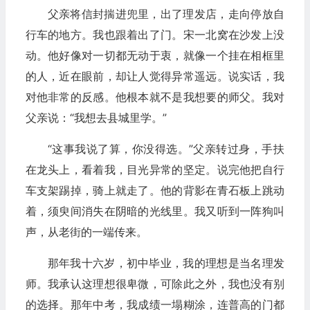
父亲将信封揣进兜里，出了理发店，走向停放自
行车的地方。我也跟着出了门。宋一北窝在沙发上没
动。他好像对一切都无动于衷，就像一个挂在相框里
的人，近在眼前，却让人觉得异常遥远。说实话，我
对他非常的反感。他根本就不是我想要的师父。我对
父亲说：“我想去县城里学。”
“这事我说了算，你没得选。”父亲转过身，手扶
在龙头上，看着我，目光异常的坚定。说完他把自行
车支架踢掉，骑上就走了。他的背影在青石板上跳动
着，须臾间消失在阴暗的光线里。我又听到一阵狗叫
声，从老街的一端传来。
那年我十六岁，初中毕业，我的理想是当名理发
师。我承认这理想很卑微，可除此之外，我也没有别
的选择。那年中考，我成绩一塌糊涂，连普高的门都