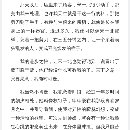
那天以后，店里来了顾客，宋一北很少动手，都
交由我来处理。也许我天生就是干这一行的料，那把
剪刀到了手里，有种与生俱来的亲切，就像是长在我
身上的一样器官。没过多久，我便可以像宋一北那
样，凭着一把剪刀，在三五分钟之内，让一个顶着满
头乱发的人，变成容光焕发的样子。
我的进步之快，让宋一北也觉得诧异，说青出于
蓝而胜于蓝，他已经没什么可教我的了。言下之意，
只要愿意，我随时可走。
我当然不肯走。我眷恋着师娘。经过一年多时间
的朝夕相处，她就像枚钉子，牢牢嵌在我那段青春岁
月之中，并引导着我，使我对异性的朦胧幻想，变成
一种清晰的欲望。每次见到师娘，就会有一种让我脸
红心跳的邪念萌生出来，在身体里冲撞。但我只能苦