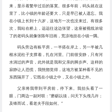
来，显示着繁华过后的落寞。很多年前，码头就在这
里了，比小镇的年龄还要大，只是早已被人遗忘。我
在小镇上长到十六岁，这地方一次也没来过。有很多
次，我站在桥上，远远往这边张望，这座被视线浓缩
了的老码头就像张陈年旧画，荒凉地挂在小镇一隅。
码头旁边有栋平房，一半搭在岸上，另一半被几
根水泥柱子支撑着，扎在河里。门前很安静，只有河
水淌过的声音，此外就是我和父亲的脚步声。这样的
寂静让人恐慌，我恍惚觉得，这地方被某种看不见的
东西隔开了，它既在小镇之中，又在小镇之外。
父亲将我带到平房前，停下来。我抬头看了一
眼，门两边一副对联：“磨砺以须，问天下头颅几许；
及锋而试，看老夫手段如何。”