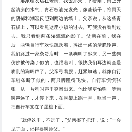
那家理发店在老街。我去那天，下着雨，街上升
起清凉的水气，青石板油光发亮，像些镜子，将雨天
的阴郁和潮湿反照到两边的墙上。父亲说，从这些青
石板上，可以看见这座小镇的过去。可我没有看到过
去。我只看到两条湿漉漉的影子。父亲在前，我在
后，两辆自行车欢快跳跃着，抖出一路的清脆铃声。
我们路过一家杂货店时，一条狗叫了起来，另一些狗
仿佛被传染了似的，也跟着叫，很快我们耳边就全是
凌乱的狗叫声了。父亲弓着腰，赶紧加速，就像自行
车链条断了似的，两只脚蹬得飞快。自行车慌慌张
张，从一片狗叫声里突围出来。他比我更怕狗，等狗
叫声远了，才停下来，在脚架上踢一脚，哐当一声，
把自行车支在了屋檐下面。
“就停这里，不远了，”父亲擦了把汗，说：“一会
见了面，记得要叫师父。”