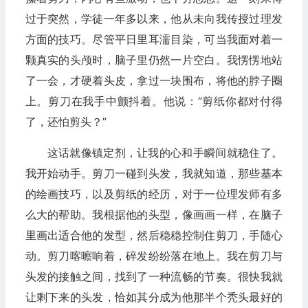
过于突然，学徒一年多以来，他从未向我传授过理发
方面的技巧。尽管平日里耳濡目染，可当我面对着一
颗真实的头颅时，脑子里仍然一片空白。我愣愣地站
了一会，才硬着头皮，拿过一块围布，将他的脖子圈
上。剪刀在我手中颤抖着。他说：“剪纸你都对付得
了，还怕剪头？”
这话就像镇定剂，让我的心和手瞬间就稳住了。
我开始动手。剪刀一碰到头发，我就知道，那些基本
的绘画技巧，以及剪纸的经历，对于一位理发师有多
么大的帮助。我根据他的头型，像画画一样，在脑子
里画出适合他的发型，然后稳稳控制住剪刀，手随心
动。剪刀喀嚓响着，碎发纷纷落在地上。我在剪刀与
头发的接触之间，找到了一种流畅的节奏。很快我就
让剩下来的头发，恰如其分成为他那半个秃头最好的