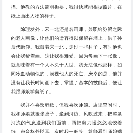
描。他教的方法简明扼要，我很快就能根据照片，在
纸上画出人物的样子。
除理发外，宋一北还是名画师，兼职给弥留之际
的老人画像，让他们的遗容得以保留在墙上，供子孙
后代瞻仰。我跟着宋一北，走过一些村子，有时他也
会让我帮着画。这让我很难受。因为每画下一张像，
就意味着有一个人不久于人世。我无法像他那样，如
同冷血动物似的，漠视他人的死亡。庆幸的是，他并
没有让我长时间画下去，掌握了基本的技能后，便让
我跟师娘学剪纸了。
我并不喜欢剪纸，但我喜欢师娘。店里空闲时，
我和师娘就搬张桌子，坐到河边。风吹过来，把整条
河流的气息送到我们面前，两把剪刀慢悠悠地铰着
纸，声音格外悦耳。有时我一低头，就能看到师娘端