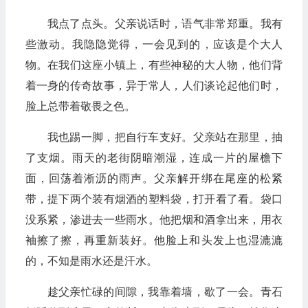
我点了点头。父亲说话时，语气非常郑重。我有
些激动。我隐隐觉得，一会见到的，应该是个大人
物。在我们这座小镇上，有些神秘的大人物，他们背
着一身的传奇故事，异于常人，人们谈论起他们时，
脸上总带着敬畏之色。
我也踢一脚，把自行车支好。父亲站在那里，抽
了支烟。雨天的老街阴暗潮湿，连成一片的屋檐下
面，回荡着淅沥的雨声。父亲解开绑在尾座的松紧
带，提下两个装有烟酒的塑料袋，打开看了看。袋口
没系紧，渗进去一些雨水。他把烟和酒拿出来，用衣
袖擦了擦，再重新装好。他脸上和头发上也湿漉漉
的，不知是雨水还是汗水。
趁父亲忙碌的间隙，我靠着墙，歇了一会。青石