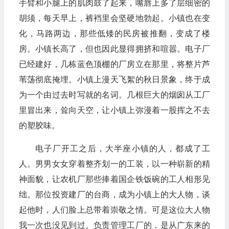
手臂和小腿上的肌肉鼓了起来，嘴唇上多了层细密的
胡须，每天早上，裤裆里会坚硬地勃起。小镇也在变
化，马路两边，那些低矮的民房被推翻，变成了楼
房。小镇长高了，但也因此显得拥挤和喧嚣。电子厂
已经建好，几栋蓝色顶棚的厂房立在那里，将整片芦
苇荡彻底掩埋。小镇上漫天飞絮的秋日景象，终于成
为一个由过去时写就的名词。几根巨大的烟囱从工厂
里冒出来，耸向天空，让小镇上弥漫着一股挥之不去
的塑胶味。
电子厂开工之后，大半座小镇的人，都成了工
人。男男女女穿着整齐划一的工装，以一种崭新的精
神面貌，让农机厂那些捧着国企铁饭碗的工人相形见
绌。那位投资建厂的台商，成为小镇上的大人物，谈
起他时，人们脸上总带着崇敬之情。可是这位大人物
我一次也没见到过。负责管理工厂的，是从广东来的