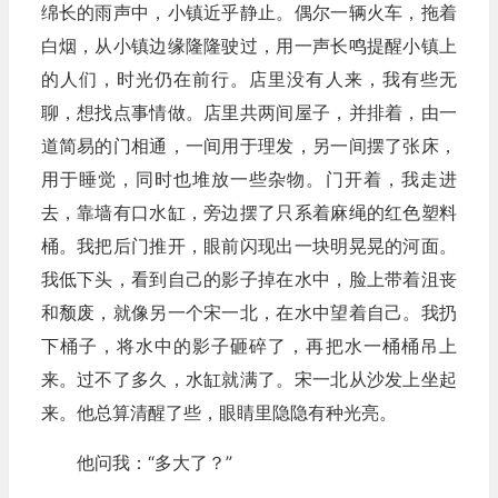
绵长的雨声中，小镇近乎静止。偶尔一辆火车，拖着
白烟，从小镇边缘隆隆驶过，用一声长鸣提醒小镇上
的人们，时光仍在前行。店里没有人来，我有些无
聊，想找点事情做。店里共两间屋子，并排着，由一
道简易的门相通，一间用于理发，另一间摆了张床，
用于睡觉，同时也堆放一些杂物。门开着，我走进
去，靠墙有口水缸，旁边摆了只系着麻绳的红色塑料
桶。我把后门推开，眼前闪现出一块明晃晃的河面。
我低下头，看到自己的影子掉在水中，脸上带着沮丧
和颓废，就像另一个宋一北，在水中望着自己。我扔
下桶子，将水中的影子砸碎了，再把水一桶桶吊上
来。过不了多久，水缸就满了。宋一北从沙发上坐起
来。他总算清醒了些，眼睛里隐隐有种光亮。
他问我：“多大了？”