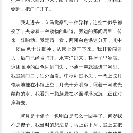
钥匙，把门打开了。
我走进去，立马觉察到一种异样，连空气似乎都
变了，夹杂着一种动物的味道。旁边的那间房里，传
来一阵响动。我定睛一看，两团白色迅速分开，其中
一团白色十分臃肿，从床上滚了下来。我赶紧闯进
去，后门已经被打开。水声涌进来，将屋子里灌满。
这团臃肿的白色闪到门边，扑通一声就跳进了河里。
我追到门口，往外面看。中秋刚过不久，一弯上弦月
饱满地挂在小镇上空，月光十分明净，照着一河波光
粼粼的水。我看到一颗脑袋在水面浮浮沉沉，正往对
岸游去。
就算是个傻子，也明白是怎么一回事了。何况我
不是傻子。我当时的想法是，马上跳下河，追上去把