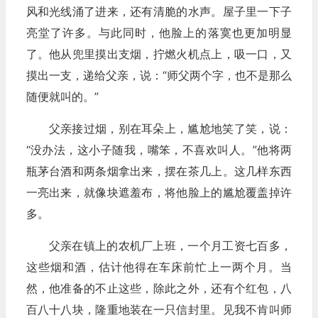
风和光线涌了进来，还有清脆的水声。屋子里一下子
亮堂了许多。与此同时，他脸上的落寞也更加明显
了。他从兜里摸出支烟，拧燃火机点上，吸一口，又
摸出一支，递给父亲，说：“师父两个字，也不是那么
随便就叫的。”
父亲接过烟，别在耳朵上，尴尬地笑了笑，说：
“没办法，这小子随我，嘴笨，不喜欢叫人。”他将两
瓶茅台酒和两条烟拿出来，摆在茶几上。这几样东西
一亮出来，就像块遮羞布，将他脸上的尴尬覆盖掉许
多。
父亲在镇上的农机厂上班，一个月工资七百多，
这些烟和酒，估计他得在车床前忙上一两个月。当
然，他准备的不止这些，除此之外，还有个红包，八
百八十八块，隆重地装在一只信封里。见我不肯叫师