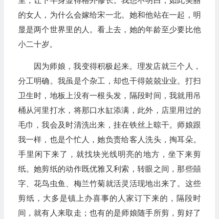
的女人，为什么会嫁给宋一北。她和他站在一起，明
显是两个世界里的人。看上去，她的年龄至少要比他
小二十岁。
因为师娘，我变得积极起来。理发店就三个人，
分工明确。我虽是个杂工，却也干得兢兢业业。打扫
卫生时，地板上没有一根头发，隔段时间，我就用吊
桶从河里打水，将那口水缸添满，此外，店里用过的
毛巾，我会及时清洗出来，挂在铁丝上晾干。师娘跟
我一样，也是个忙人，她负责给客人洗头，掏耳朵。
手里闲下来了，就找块光线明亮的地方，坐下来剪
纸。她剪纸的动作既优雅又利索，转眼之间，那些囍
字、花鸟虫鱼、梅兰竹菊就活灵活现地出来了。这些
剪纸，大多是镇上办喜事的人家订下来的，隔段时
间，就有人来取走；也有的是师娘随手所剪，剪好了