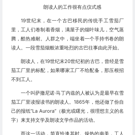
朗读人的工作很有点仪式感
19世纪末，在一个古巴移民的传统手工雪茄厂
里，工人们卷制着香烟，满屋子的烟叶味儿，空气蒸
腾，酷热难耐。人群之中，端坐着一个手持书卷的朗
读人。一段雪茄烟般浓重呛烈的古巴往事由此开始。
朗读人，在19世纪末20世纪初的古巴，曾经是雪
茄工厂里的标配，如果哪家工厂不给配备，那压根招
不到工人。
一个叫萨撤尼诺·马丁内兹的人被认为是最早在雪
茄工厂里读报读书的朗读人。1865年，他还做了份自
己的报纸“La Aurora”（极光或曙光，很理想主义的名
字）来支持文学及朗读文学作品的活动。
而这一活动，简直恰逢其时。燥热的南美，工人