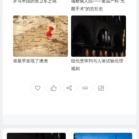
罗马帝国的禁卫军之祸
魂断疯人院——重温产科“无
菌手术”的悲壮史
谁最早发现了澳洲
纽伦堡审判与人体试验伦理
规则