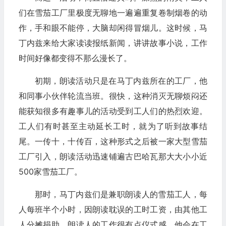
们在雪茄工厂里极度无聊地一遍遍重复卷制烟卷的动
作，手和眼不能停，大脑却闲得冒烟儿。这时候，马
丁内兹来给大家读读报纸新闻，讲讲故事小说，工作
时间好像都变得不那么漫长了。
初期，朗读活动只是在马丁内兹所在的工厂，他
和同事小伙伴轮流当班。很快，这种消灭无聊烦闷还
能获知很多有趣事儿的活动受到工人们的热烈欢迎。
工人们有时甚至主动延长工时，就为了听到故事结
尾。一传十，十传百，这种形式之后被一家大型雪茄
工厂引入，朗读活动迅速铺遍古巴哈瓦那大大小小近
500家雪茄工厂。
那时，马丁内兹们是兼职朗读人的雪茄工人，每
人每班半个小时，因朗读耽误的工时工资，由其他工
人分摊捐助。朗读人的工作很有点仪式感，他会在工