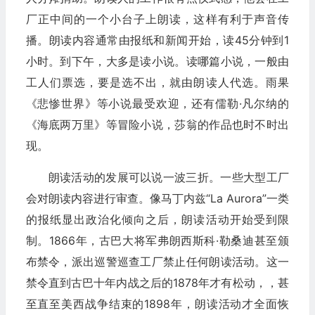
厂正中间的一个小台子上朗读，这样有利于声音传
播。朗读内容通常由报纸和新闻开始，读45分钟到1
小时。到下午，大多是读小说。读哪篇小说，一般由
工人们票选，要是选不出，就由朗读人代选。雨果
《悲惨世界》等小说最受欢迎，还有儒勒·凡尔纳的
《海底两万里》等冒险小说，莎翁的作品也时不时出
现。
朗读活动的发展可以说一波三折。一些大型工厂
会对朗读内容进行审查。像马丁内兹“La Aurora”一类
的报纸显出政治化倾向之后，朗读活动开始受到限
制。1866年，古巴大将军弗朗西斯科·勒桑迪甚至颁
布禁令，派出巡警巡查工厂禁止任何朗读活动。这一
禁令直到古巴十年内战之后的1878年才有松动，，甚
至直至美西战争结束的1898年，朗读活动才全面恢