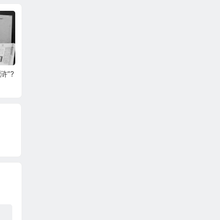
浒”?
善琏湖笔
哲学还能告诉我们一
思考的
些什么？ | 《哲学的
斯卡尔
慰藉》