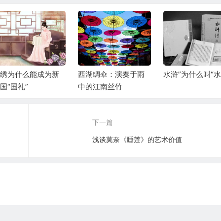
湘绣为什么能成为新
西湖绸伞：演奏于雨
水浒”为什么叫“水
国“国礼”
中的江南丝竹
下一篇
浅谈莫奈《睡莲》的艺术价值