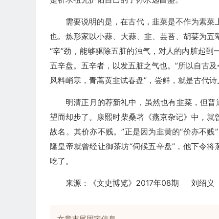
需要说明的是，在古代，韭菜是不作为素菜
也。炼形家以小蒜、大蒜、韭、芸苔、胡荽为五
“辛”劲，能够驱除五脏的浊气，对人的内脏起到
五辛盘。五辛者，以发五脏之气也。”所以自古及
风料峭寒，青蒿黄韭试春盘”，尝鲜，就是古代诗
明清正月的荐新礼中，虽然也有韭菜，但普
望而却步了。康熙时柴桑著《燕京杂记》中，就
故名。其价亦不贱。”正是因为韭黄的“价亦不贱”
隆皇帝就曾经让御茶坊“伺候五辛盘”，他下令
吃了。
来源：《文史博览》2017年08期 刘绍义
文章末尾固定信息