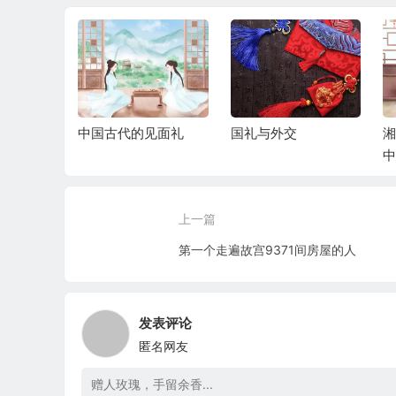
与毁灭
中国古代的见面礼
国礼与外交
悲剧的诞
中
上一篇
第一个走遍故宫9371间房屋的人
发表评论
匿名网友