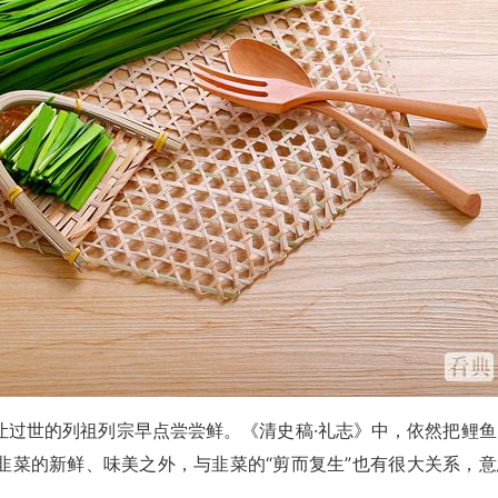
让过世的列祖列宗早点尝尝鲜。《清史稿·礼志》中，依然把鲤鱼
韭菜的新鲜、味美之外，与韭菜的“剪而复生”也有很大关系，意