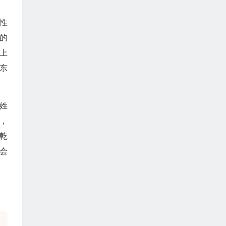
性
的
上
东
姓
，
，乾
会