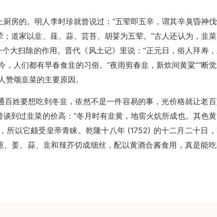
上厨房的。明人李时珍就曾说过：“五荤即五辛，谓其辛臭昏神伐
荤；道家以韭、薤、蒜、芸苔、胡荽为五荤。”古人还认为，韭菜
一个大扫除的作用。晋代《风土记》里说：“正元日，俗人拜寿，
今，人们都有早春食韭的习俗。“夜雨剪春韭，新炊间黄粱”“断觉
人赞颂韭菜的主要原因。
通百姓要想吃到冬韭，依然不是一件容易的事，光价格就让老百
曾谈到过韭菜的价高：“冬月时有韭黄，地窖火炕所成也。其色黄
，所以它颇受皇帝青睐。乾隆十八年 (1752) 的十二月二十日
将葱、姜、蒜、韭和辣芥切成细丝，配以黄酒合酱食用，真是能吃