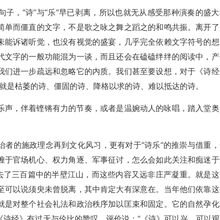
子，“诗”与“乐”早已剥离，所以也就无从感受那种演奏的盛大
简单而僵直的文字，不是歌之咏之舞之蹈之的和鸣共振。离开了
未能诉诸听觉，也没有视觉的盛宴，几乎完全依赖文字符号的想
代文字的一般功能混为一谈，而且还会在磕磕绊绊的阅读中，产
我们进一步疏远和忽略它的内质。我们甚至要设想，对于《诗经
之诗就是枯萎的诗、僵固的诗、降格以求的诗、难以抵达的诗。
乐声，伴着铿锵有力的节奏，或者是温婉动人的咏唱，踏入堂奥
。
治者的施政理念再到文化风习，更有对于“诗乐”的推崇与借重，
缠于官场机心、权力角逐、军事征讨，怎么会如此关注和痴迷于
占去了三百篇中的半壁江山，而这些内容又远非庄严凝重。就是这
至可以说须臾未曾脱离，其中肯定大有深意在。当年他们依靠这
就是对整个社会礼法和政治秩序加以匡束和固定。它的自然孕化
《诗经》有过无与伦比的赞叹，评价说：“《诗》可以兴，可以观