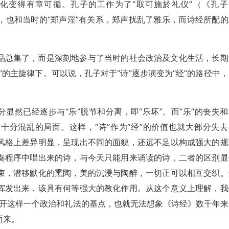
化变得有章可循。孔子的工作为了“取可施於礼仪”（《孔子
，也和当时的“郑声淫”有关系，郑声扰乱了雅乐，而诗经所配的
品总集了，而是深刻地参与了当时的社会政治及文化生活，长期
的主旋律下。可以说，孔子对于“诗”逐步演变为“经”的路径中，
显然已经逐步与“乐”脱节和分离，即“乐坏”。而“乐”的丧失和
十分混乱的局面。这样，“诗”作为“经”的价值也就大部分失去
风格上差异明显，呈现出不同的面貌，还远不足以构成强大的规
奏程序中唱出来的诗，与今天只能用来诵读的诗，二者的区别显
束，潜移默化的熏陶，美的沉浸与陶醉，一切正可以相互交织。
挥发出来，该具有何等强大的教化作用。从这个意义上理解，我
。离开这样一个政治和礼法的基点，也就无法想象《诗经》数千年来
而来。