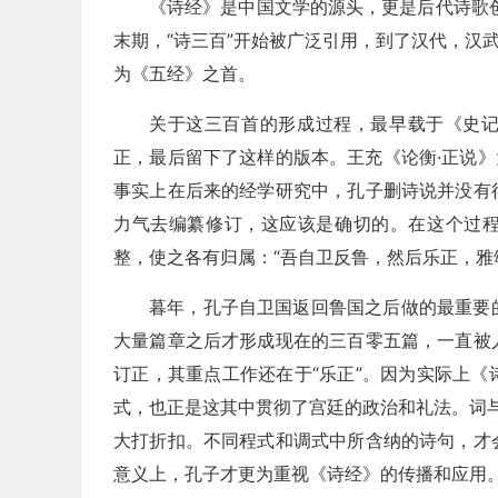
《诗经》是中国文学的源头，更是后代诗歌创作
末期，“诗三百”开始被广泛引用，到了汉代，汉
为《五经》之首。
关于这三百首的形成过程，最早载于《史记
正，最后留下了这样的版本。王充《论衡·正说》
事实上在后来的经学研究中，孔子删诗说并没有
力气去编纂修订，这应该是确切的。在这个过程
整，使之各有归属：“吾自卫反鲁，然后乐正，雅
暮年，孔子自卫国返回鲁国之后做的最重要
大量篇章之后才形成现在的三百零五篇，一直被
订正，其重点工作还在于“乐正”。因为实际上
式，也正是这其中贯彻了宫廷的政治和礼法。词与
大打折扣。不同程式和调式中所含纳的诗句，才
意义上，孔子才更为重视《诗经》的传播和应用。