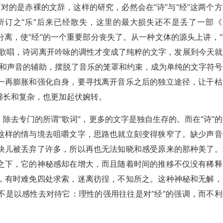
面对的是赤裸的文辞，这样的研究，必然会在“诗”与“经”这两个
所订之“乐”后来已经散失，这里的最大损失还不是丢了一部《
离，使“经”的一个重要部分丧失了。从一种文体的源头上讲，“
于歌唱，诗词离开吟咏的调性才变成了纯粹的文字，发展到今天就
程式和声音的辅助，摆脱了音乐的笼罩和约束，成为单纯的文字符号
一再膨胀和强化自身，要寻找离开音乐之后的独立途径，让干枯
绵长和复杂，也更加起伏婉转。
除去专门的所谓“歌词”，更多的文字是独自生存的。而在“诗”的
这样的情与境去咀嚼文字，思路也就立刻变得狭窄了。缺少声音
块儿被丢弃了许多，所以再也无法知晓和感受原来的那种美了。
之下，它的神秘感却在增大，而且随着时间的推移不仅没有稀释
，有时难免四处求索，迷离彷徨，不知所之。这种神秘和无解，
不是以感性去对待它：理性的强用往往是对“经”的强调，而不利