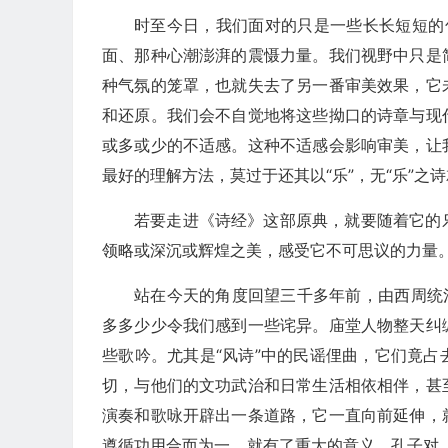
时至今日，我们面对的只是一些长长短短的句
面、那种心潮澎湃的震慑力量。我们视野中只是
种气氛的笼罩，也就失去了另一番审美效果，它
和还原。我们会不自觉地将这些拗口的诗章与现
或多或少的不适感。这种不适感会影响审美，让
最好的理解方法，莫过于还其以“乐”，无“乐”
若要走进《诗经》这部原典，就要随着它的
领略或深沉或辉煌之美，感受它不可思议的力量
站在今天的角度回望三千多年前，由西周统
多多少少令我们感到一些诧异。庙堂人物整天纠
些歌吟。尤其是“风诗”中的民谣俚曲，它们竟
切，与他们的文功武治和日常生活相依相伴，甚
演奏和歌咏开辟出一条道路，它一直向前延伸，
遵循功用合而为一，就有了重大的意义。孔子对