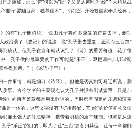
之滥觞，那么“诗”何以为“经”？又是从何时为“经”？大约从战
武帝推行“罢黜百家，独尊儒术”，《诗经》开始被儒家奉为经典，
》的有“孔子删诗说”，说由孔子将许多重复的诗篇去掉，删削
大致沿袭了《史记》的说法，说“孔子删去重复，正而存三百篇”
得到确认。但孔子在当年就认识到了《诗》的重要价值，花了很
中，孔子做的最重要的工作可能是“乐正”，即把词曲加以谐配
颂各得其所。”（《论语·子罕》）
的一件事情，就是编订《诗经》。但他是否真如司马迁所说，删
人质疑。古今学者的主要观点认为孔子并没有删减篇章，只是加
《诗经》的所有篇章都是用来歌唱的，当时都有固定的乐调和演奏
曲是一体的，这些文字没有“乐”相谐配，其“经”的价值和意义便
会彰显出强大的礼法精神，携带着明确的庙堂规制。也就是从这
孔子“乐正”的目的，即为了让“三百”篇各归其位，让每一章都能