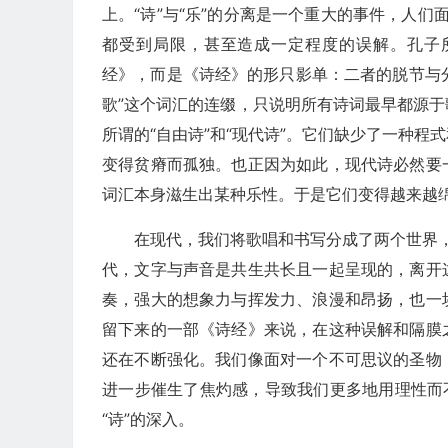
上。“诗”与“乐”的分离是一个重大的事件，人们
都受到局限，甚至造成一定程度的误解。孔子
经》，而是《诗经》的形只影单：二者的脱节与分
歌”这个词汇的连缀，只说明所有诗词最早都源
所谓的“自由诗”和“现代诗”。它们缺少了一种
变得贫瘠而孤独。也正因为如此，现代诗必然要
词汇本身滋生出某种乐性。于是它们变得越来越
在现代，我们将歌唱和书写分成了两个世界，
代，文字与声音是共生共长且一起呈现的，离开
奏，强大的想象力与挥发力、浪漫和昂扬，也一
留下来的一部《诗经》来说，在这种误解和隔膜
还在不断强化。我们像面对一个不可思议的圣物
进一步催生了焦灼感，导致我们更多地用理性而
“诗”的深入。