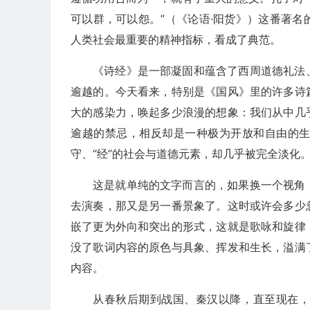
可以群，可以怨。”（《论语·阳货》）这番著
人类社会最重要的精神指标，看成了典范。
《诗经》是一部凝固和蕴含了西周道德礼法
逾越的。今天看来，特别是《国风》里的许多诗
大的感染力，唤起多少浪漫的想象：我们从中几
逾越的禁忌，相反却是一种极为开放和自由的
守、“经”的社会与道德元素，却几乎被完全淡化
这是就单纯的文字而言的，如果换一个视角
去演奏，那又是另一番景象了。这时或许会多少
嵌了更为外向和突出的形式，这就是歌咏和旋律
没了歌词内容的原色与具象、挥发和生长，溢满
内容。
从春秋后期到战国、秦汉以降，直至现在