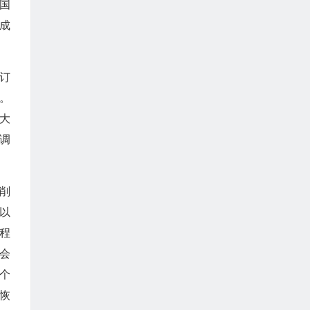
国
成
订
。
大
调
削
以
程
会
个
恢