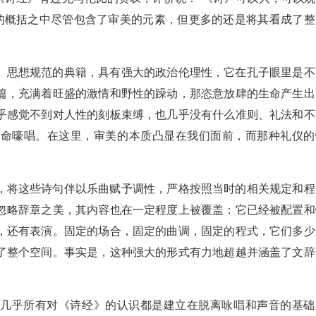
名的概括之中尽管包含了审美的元素，但更多的还是将其看成了整
、思想规范的典籍，具有强大的政治伦理性，它在孔子眼里是不
篇，充满着旺盛的激情和野性的躁动，那恣意放肆的生命产生出
乎感觉不到对人性的刻板束缚，也几乎没有什么准则、礼法和不
生命嚎唱。在这里，审美的本质凸显在我们面前，而那种礼仪的
。
，将这些诗句伴以乐曲赋予调性，严格按照当时的相关规定和程
忽略辞章之美，其内容也在一定程度上被覆盖：它已经被配置和
，还有表演。固定的场合，固定的曲调，固定的程式，它们多少
了整个空间。事实是，这种强大的形式有力地超越并涵盖了文辞
，几乎所有对《诗经》的认识都是建立在脱离咏唱和声音的基础