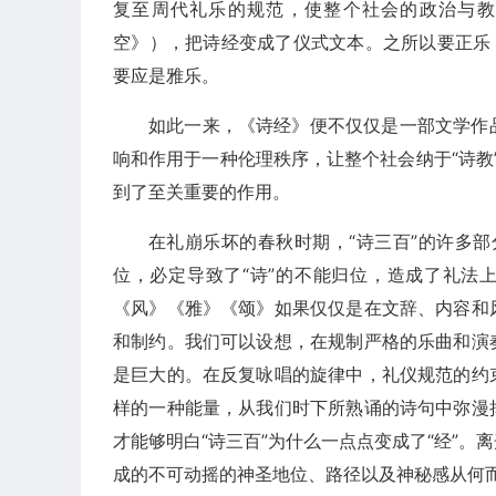
复至周代礼乐的规范，使整个社会的政治与教
空》），把诗经变成了仪式文本。之所以要正乐
要应是雅乐。
如此一来，《诗经》便不仅仅是一部文学作
响和作用于一种伦理秩序，让整个社会纳于“诗教”
到了至关重要的作用。
在礼崩乐坏的春秋时期，“诗三百”的许多部分
位，必定导致了“诗”的不能归位，造成了礼法上
《风》《雅》《颂》如果仅仅是在文辞、内容和
和制约。我们可以设想，在规制严格的乐曲和演
是巨大的。在反复咏唱的旋律中，礼仪规范的约
样的一种能量，从我们时下所熟诵的诗句中弥漫
才能够明白“诗三百”为什么一点点变成了“经”
成的不可动摇的神圣地位、路径以及神秘感从何