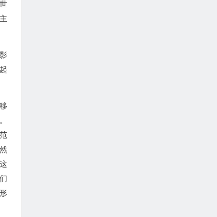
世
主
影
起
移
。
范
然
这
们
形