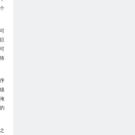
个
可
巨
可
恪
序
镶
淹
的
之