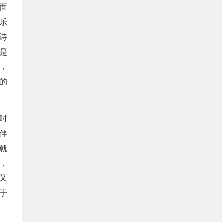
方面
乐
诗
是
，
的
时
伴
就
，
又
于