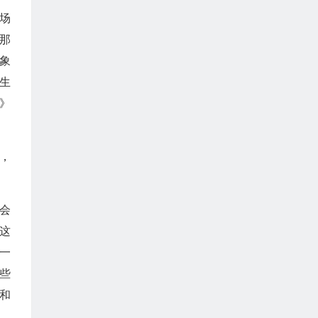
场
那
象
生
》
，
会
这
一
些
和
，