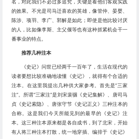
名，对此我们不必过多追究，关键是看他们客观实践
的效果。不光是司马迁喜欢的英雄，像管仲、晏婴、
陈涉、项羽、李广、郭解是如此；即使是他比较讨厌
的人，比如像李斯、主父偃等也有这种抓紧机会干一
番事业的特点。
推荐几种注本
《史记》问世已经两千一百年了，生活在现代的
读者要想比较准确地读懂《史记》，就得有个合适的
注本。在这里我提出几种供大家参考。首先是“三家
注”。所谓“三家注”是刘宋裴骃《史记集解》、唐司马
贞《史记索隐》、唐张守节《史记正义》三种注本的
合称。这是我们今天所能见到的最早的《史记》注
本。这三种注本原来都是各自成书，到了北宋，开始
有人将三种注本打散，统一地穿插、编排于《史记》