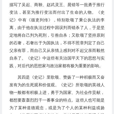
描写了吴起、商鞅、赵武灵王、晁错等一批勇于推行
变法，甚至为推行变法而付出了生命的人物。《史
记》中有《循吏列传》，特别歌颂了秉公执法的李
离，由于他在执法过程中因误判而错杀了人，于是坚
定地将自己判为死刑，引咎自杀；又歌颂了坚持原则
的石奢，石奢出于为国执法，不得不照章判定了自己
父亲有罪，而自己又从亲情上感到对不起父亲而毅然
自杀了。《史记》中这些有关治国平天下的思想与实
践，对后代的思想家与政治家都有极为重要的影响。
其四是《史记》里歌颂、赞扬了一种积极而又奋
发有为的生死观和价值观。《史记》所歌颂的英雄人
物一般都有积极上进，勇于为国家、为社会作贡献，
都想要轰轰烈烈干一番事业的特点。这些人也可能是
为了某种道德观念，或是为了个人的某种利益或扬