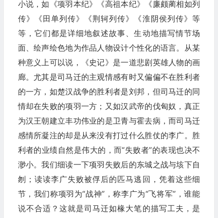
小说，如《项羽本纪》《高祖本纪》《廉颇蔺相如列
传》《田单列传》《荆轲列传》《淮阴侯列传》等
等，它们都是详细地叙述故事、生动地描写情节场
面、绘声绘色地为作品人物设计个性化的语言。从某
种意义上可以说，《史记》是一道悲剧英雄人物的画
廊。尤其是司马迁的主观情感有时又偏偏不在胜利者
的一方，如楚汉战争的胜利者是刘邦，但司马迁的同
情却在失败的项羽一方；又如汉武帝的伐匈奴，真正
为汉王朝建立丰功伟业的是卫青与霍去病，而司马迁
感情所凝注的却是从来没有打过什么胜仗的李广。胜
利者的业绩自然是伟大的，而“失败者”的表现也决不
渺小。我们细读一下项羽失败后的东城之战与垓下自
刎；读读李广失败被俘后的匹马逃回，凭着这些细
节，我们称项羽为“战神”，称李广为“飞将军”，谁能
说不合适？这就是司马迁如椽大笔的描写工夫，是