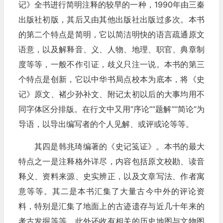
记》全书进行简明注释的较早的一种，1990年由三秦
出版社初版，其后又由其他出版社出版过多次。本书
的第二个特点是简明，它以简洁明快的语言疏通原文
语意，以及解释音、义、人物、地理、职官、典章制
度等等，一般不作引证，歧义只注一说。本书的第三
个特点是创新，它以中华书局点校本为底本，将《史
记》原文、褚少孙补文、附记太初以后的大事均用不
同字体区分排版。在行文中又用“序论”“题解”“简论”为
导语，以导出编写者的个人见解、或评或论等等。
其四是韩兆琦编著的《史记笺证》。本书的最大
特点之一是注释格外详尽，内容包括原文校勘、读音
释义、资料来源、史实辨正，以及文章写法、作者寓
意等等。其二是本书汇集了大量古今中外的评论资
料，特别是汇集了地面上的古迹遗存与近几十年来的
考古发掘等等。此外还收有相关的历史地图与文物图