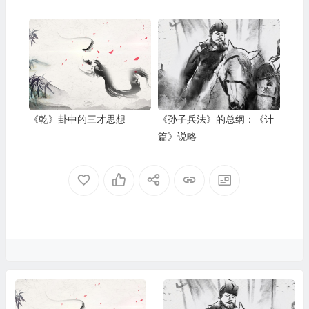
《乾》卦中的三才思想
《孙子兵法》的总纲：《计
篇》说略