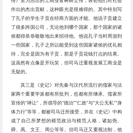
传》里为杰出的工商业者树碑立传，表彰他们对社会
作出的杰出贡献，这种眼光是很难得的。其中特别写
了孔子的学生子贡在经商方面的才能。他说子贡建立
了很多跨国公司，无论他到哪个国家，那个国家的诸
侯都得恭恭敬敬地出来招待他。他说孔子当时周游到
一些国家，孔子之所以能受到这些国家诸侯的优礼相
待，完全是因为有子贡，那是子贡花钱打点的结果。
这虽然有点像是开玩笑，但司马迁重视发展工商业是
无疑的。
其三是《史记》对先秦与汉代所流行的儒家与法
家两个重要学派都有所批判，也都有所继承。儒家所
宣传的“禅让”，所倡导的“德治”“仁政”与“大公无私”“身
体力行”等等，都被司马迁所接受，并在《史记》中构
成了自己所梦想的模范政治与模范人格，诸如尧、
舜、禹、文王、周公等等。但司马迁又重视法制，他