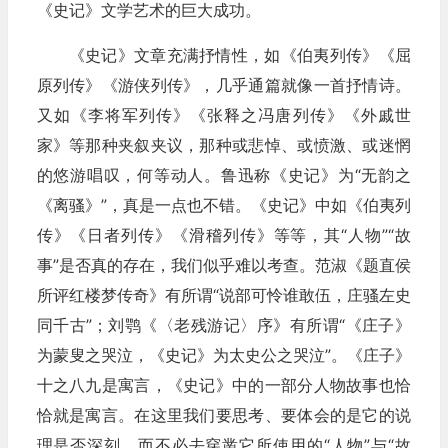
《史记》文学艺术的巨大成功。
《史记》文章充满抒情性，如《伯夷列传》《屈
原列传》《游侠列传》，几乎通篇就像一首抒情诗。
又如《李将军列传》《张释之冯唐列传》《外戚世
家》等那种夹叙夹议，那种或悲悼、或愤激、或迷惘
的悠游唱叹，何等动人。鲁迅称《史记》为“无韵之
《离骚》”，真是一点也不错。《史记》中如《伯夷列
传》《日者列传》《滑稽列传》等等，其“人物”“故
事”是否真的存在，我们似乎难以考查。范淑《题直侯
所评红楼梦传奇》有所谓“说部可怜谁敢伍，庄骚左史
同千古”；刘鹗《〈老残游记〉序》有所谓“《庄子》
为蒙叟之哭泣，《史记》为太史公之哭泣”。《庄子》
十之八九是寓言，《史记》中的一部分人物故事也恰
恰就是寓言。在这里我们要思考、要体会的是它的说
理是否深刻，而不必去穿凿它所使用的“人物”与“故