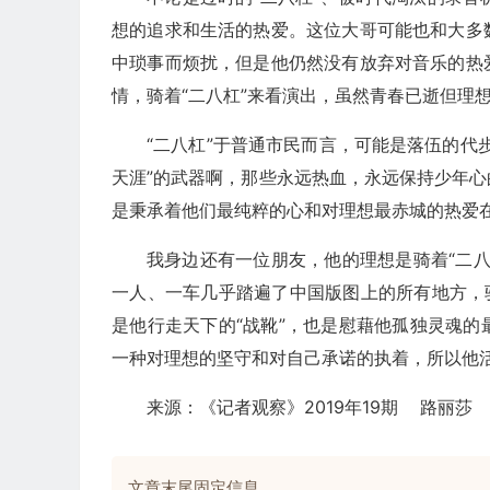
想的追求和生活的热爱。这位大哥可能也和大多
中琐事而烦扰，但是他仍然没有放弃对音乐的热
情，骑着“二八杠”来看演出，虽然青春已逝但理
“二八杠”于普通市民而言，可能是落伍的代
天涯”的武器啊，那些永远热血，永远保持少年
是秉承着他们最纯粹的心和对理想最赤城的热爱
我身边还有一位朋友，他的理想是骑着“二八杠
一人、一车几乎踏遍了中国版图上的所有地方，
是他行走天下的“战靴”，也是慰藉他孤独灵魂
一种对理想的坚守和对自己承诺的执着，所以他
来源：《记者观察》2019年19期 路丽莎
文章末尾固定信息