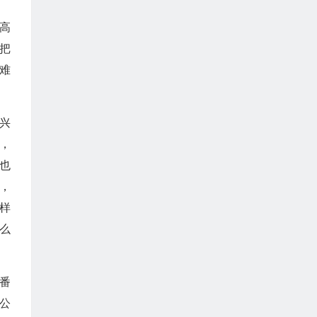
高
把
难
兴
，
也
，
样
么
番
公