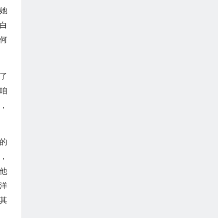
她
白
何
了
咱
，
的
，
他
洋
其