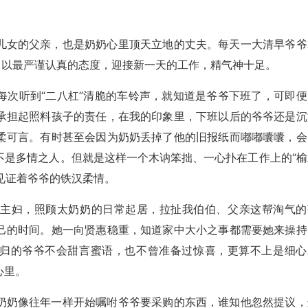
儿女的父亲，也是奶奶心里顶天立地的丈夫。每天一大清早爷爷
，以最严谨认真的态度，迎接新一天的工作，精气神十足。
每次听到“二八杠”清脆的车铃声，就知道是爷爷下班了，可即便
承担起照料孩子的责任，在我的印象里，下班以后的爷爷还是沉
柔可言。有时甚至会因为奶奶丢掉了他的旧报纸而嘟嘟囔囔，会
不是多情之人。但就是这样一个木讷笨拙、一心扑在工作上的“榆
车见证着爷爷的铁汉柔情。
庭主妇，照顾太奶奶的日常起居，拉扯我伯伯、父亲这帮淘气的
己的时间。她一向贤惠稳重，知道家中大小之事都需要她来操持
晚归的爷爷不会甜言蜜语，也不曾准备过惊喜，更算不上是细心
心里。
奶奶像往年一样开始嘱咐爷爷要采购的东西，谁知他忽然提议，