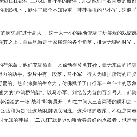
身边往往都有“二八杠”自行车的陪伴，那是他们挥洒青春的最好
的摄影机下，诞生了那个不知轻重、莽莽撞撞的马小军，这似乎
”的身材则“过于高大”，这一大一小的组合充满了玩笑般的戏谑感
在其之上，自由地游走于家属院的各个角落，排遣无聊的时光，
的荷尔蒙，他们充满热血，又躁动得莫名其妙，毫无来由的掐架
最得力的助手。影片中有一段落，马小军一行人为维护所谓的正义
、野蛮的、热血沸腾的生命力，仿佛赋予了自行车一种斗士的形象
盛大的“卢沟桥约架”。以马小军、刘忆苦为首的百余号人，都骑
气势汹汹的一场“战斗”即将展开，却在中间人三言两语的调和之下
洲荡荡和为贵”让这场闹剧彻底搁浅。这滑稽的收尾，不就是青春
时无知的莽撞，“二八杠”就是这幼稚青春最好的承载者，也是青
。