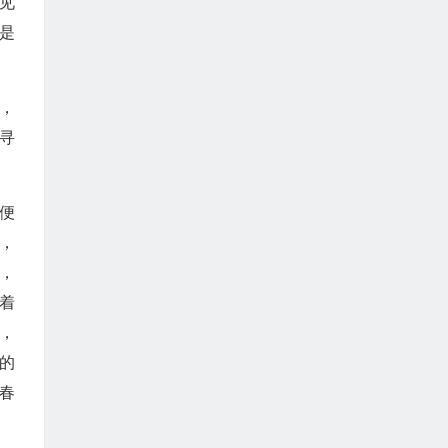
见
是
，
寻
便
，
，
着
，
的
春