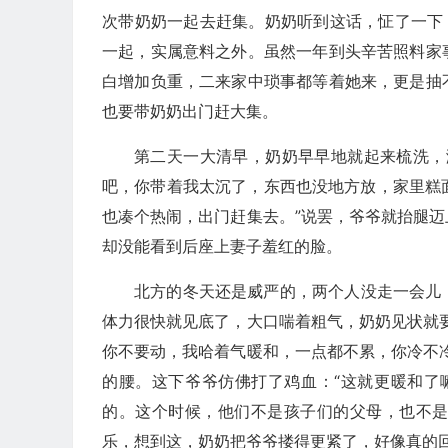
次带奶奶一起去赶集。奶奶听到这话，怔了一下
一起，实属意料之外。虽然一年到头辛苦照料家
白增加负重，二来家中琐事都等着她来，更是抽
也要带奶奶出门赶大集。
第二天一大清早，奶奶早早地就起来梳洗，
吧，你带着我太沉了，东西也没地方放，家里糕面
也凑个热闹，出门赶集去。”说罢，爷爷就抬腿
却没能看到后座上妻子羞红的脸。
北方的冬天还是威严的，两个人没走一会儿
体力很快就见底了，大口喘着粗气，奶奶见状就
你不要动，我哈着气暖和，一点都不累，你冷不
的腰。这下爷爷仿佛打了鸡血：“这就更暖和了
的。这个时候，他们不是孩子们的父母，也不
乐，想到这，奶奶把爷爷搂得更紧了，好像真的