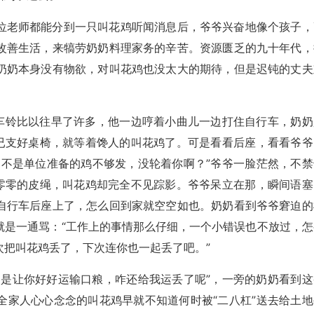
位老师都能分到一只叫花鸡听闻消息后，爷爷兴奋地像个孩子，
改善生活，来犒劳奶奶料理家务的辛苦。资源匮乏的九十年代，
奶奶本身没有物欲，对叫花鸡也没太大的期待，但是迟钝的丈夫
的车铃比以往早了许多，他一边哼着小曲儿一边打住自行车，奶奶
早已支好桌椅，就等着馋人的叫花鸡了。可是看看后座，看看爷爷
是不是单位准备的鸡不够发，没轮着你啊？”爷爷一脸茫然，不禁
孤零零的皮绳，叫花鸡却完全不见踪影。爷爷呆立在那，瞬间语塞
自行车后座上了，怎么回到家就空空如也。奶奶看到爷爷窘迫的
就是一通骂：“工作上的事情那么仔细，一个小错误也不放过，怎
次把叫花鸡丢了，下次连你也一起丢了吧。”
不是让你好好运输口粮，咋还给我运丢了呢”，一旁的奶奶看到这
全家人心心念念的叫花鸡早就不知道何时被“二八杠”送去给土地