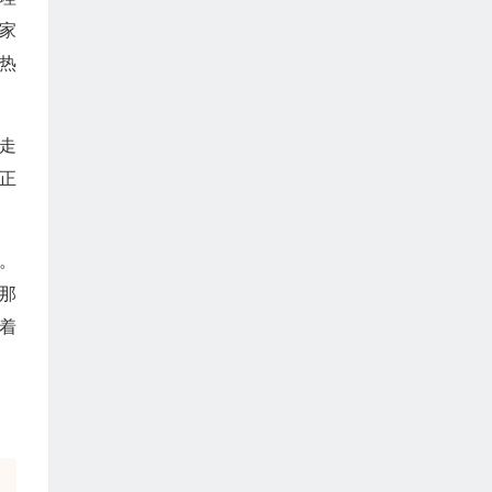
家
热
走
正
。
那
着