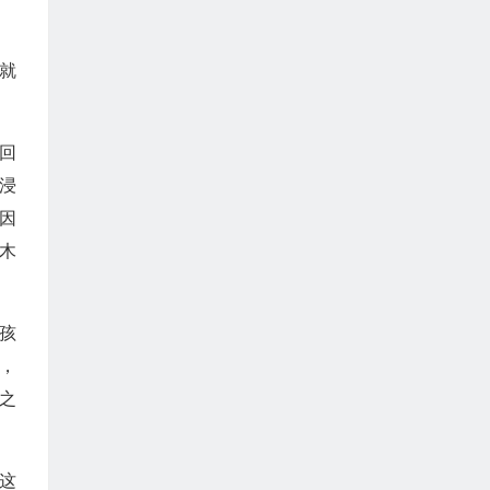
就
回
浸
因
木
孩
，
之
这