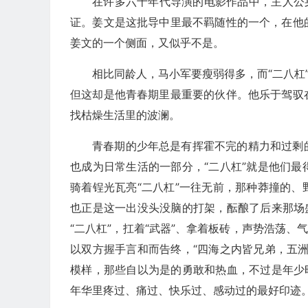
在许多六十年代导演的电影作品中，主人公
证。姜文是这批导中里最不羁随性的一个，在他
姜文的一个侧面，又似乎不是。
相比同龄人，马小军要瘦弱得多，而“二八杠
但这却是他青春期里最重要的伙伴。他乐于驾驭
找枯燥生活里的波澜。
青春期的少年总是有挥霍不完的精力和过剩
也成为日常生活的一部分，“二八杠”就是他们
骑着锃光瓦亮“二八杠”一往无前，那种莽撞的
也正是这一出没头没脑的打架，酝酿了后来那场
“二八杠”，扛着“武器”、拿着板砖，声势浩荡、
以双方握手言和而告终，“四海之内皆兄弟，五
模样，那些自以为是的勇敢和热血，不过是年少
年华里疼过、痛过、快乐过、感动过的最好印迹