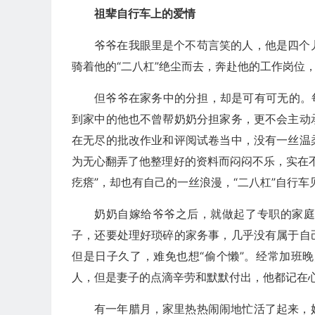
祖辈自行车上的爱情
爷爷在我眼里是个不苟言笑的人，他是四个
骑着他的“二八杠”绝尘而去，奔赴他的工作岗位
但爷爷在家务中的分担，却是可有可无的。
到家中的他也不曾帮奶奶分担家务，更不会主动
在无尽的批改作业和评阅试卷当中，没有一丝温
为无心翻弄了他整理好的资料而闷闷不乐，实在
疙瘩”，却也有自己的一丝浪漫，“二八杠”自行
奶奶自嫁给爷爷之后，就做起了专职的家
子，还要处理好琐碎的家务事，几乎没有属于自
但是日子久了，难免也想“偷个懒”。经常加班
人，但是妻子的点滴辛劳和默默付出，他都记在
有一年腊月，家里热热闹闹地忙活了起来，