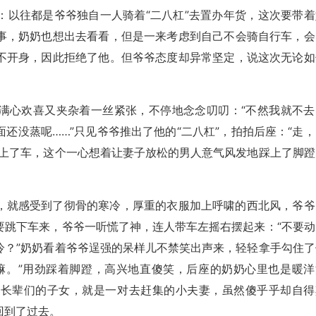
：以往都是爷爷独自一人骑着“二八杠”去置办年货，这次要带着
事，奶奶也想出去看看，但是一来考虑到自己不会骑自行车，会
不开身，因此拒绝了他。但爷爷态度却异常坚定，说这次无论如
满心欢喜又夹杂着一丝紧张，不停地念念叨叨：“不然我就不去
还没蒸呢……”只见爷爷推出了他的“二八杠”，拍拍后座：“走，
迈上了车，这个一心想着让妻子放松的男人意气风发地踩上了脚蹬
，就感受到了彻骨的寒冷，厚重的衣服加上呼啸的西北风，爷爷
要跳下车来，爷爷一听慌了神，连人带车左摇右摆起来：“不要动
冷？”奶奶看着爷爷逞强的呆样儿不禁笑出声来，轻轻拿手勾住了
嘛。”用劲踩着脚蹬，高兴地直傻笑，后座的奶奶心里也是暖洋
是长辈们的子女，就是一对去赶集的小夫妻，虽然傻乎乎却自得
回到了过去。