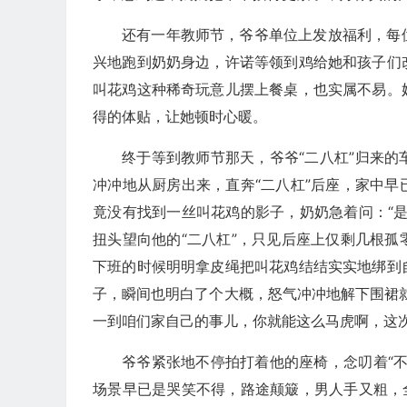
还有一年教师节，爷爷单位上发放福利，每
兴地跑到奶奶身边，许诺等领到鸡给她和孩子们
叫花鸡这种稀奇玩意儿摆上餐桌，也实属不易。
得的体贴，让她顿时心暖。
终于等到教师节那天，爷爷“二八杠”归来
冲冲地从厨房出来，直奔“二八杠”后座，家中
竟没有找到一丝叫花鸡的影子，奶奶急着问：“
扭头望向他的“二八杠”，只见后座上仅剩几根
下班的时候明明拿皮绳把叫花鸡结结实实地绑到
子，瞬间也明白了个大概，怒气冲冲地解下围裙
一到咱们家自己的事儿，你就能这么马虎啊，这
爷爷紧张地不停拍打着他的座椅，念叨着“
场景早已是哭笑不得，路途颠簸，男人手又粗，