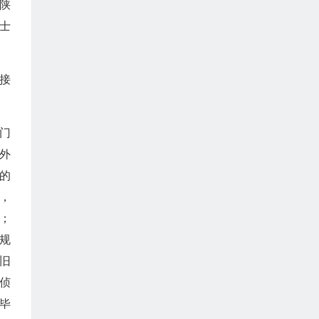
陕
士
接
门
外
的
，
；
规
旧
侦
毕