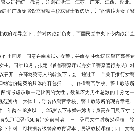
和新警员进行统一教育，分别在浙江、江苏、广东、江西、湖北、
福建和广西等省设立警察学校或警士教练所，并“酌情拟办女子警
市政府领导之下，并对内政部负责，而国民党中央下令内政部直
呈文作出回复，同意在南京试办女警，并命令“中华民国警官高等专
女生。同年10月，拟定《首都警察厅试办女子警察暂行办法》对
会议召开，在薛笃弼等人的斡旋下，会上通过了一个关于推行女警
归纳这份提案的具体内容包括：一、各省警官学校、警士教练所
，酌情考虑录取一定比例的女性，数量应为男生总数的十分之一
规范资格，大体上，除各依警官学校、警士教练所的现有章程、
：年龄在18岁以上、25岁以下未婚未嫁者；身高在四尺五寸（
，未有徒刑记录或犯有治安前科者；三、录用女生后所授课程，除
余下各科，可根据各级警察教育课本，另设教授课程；四、女警