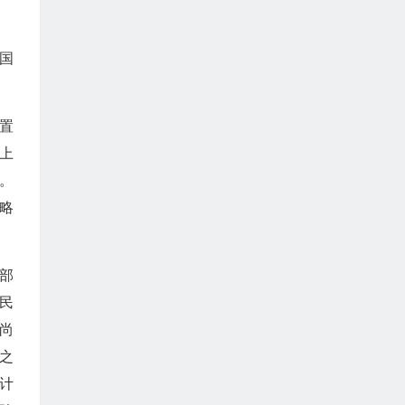
国
置
上
。
略
部
民
尚
之
计