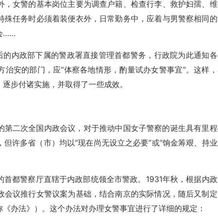
外，女警的基本岗位主要为调查户籍、检查行李、救护妇孺、维
特殊任务时必须着装便衣外，日常勤务中，应着与男警察相同的
会……
院后的内政部下属的警政署直接管理首都警务，行政院为此通知各
方治安的部门，应“体察各地情形，酌量试办女警事宜”。这样，
，逐步付诸实施，并取得了一些成效。
的第二次全国内政会议，对于推动中国女子警察的诞生具有里程
但许多省（市）均以“现在尚无设立之必要”或“饷金筹艰、持业
首都警察厅直辖于内政部统领全市警政。1931年秋，根据内政
政会议推行女警议案为基础，结合南京的实际情况，随后又制定
称《办法》）。这个办法对办理女警事宜进行了详细的规定：