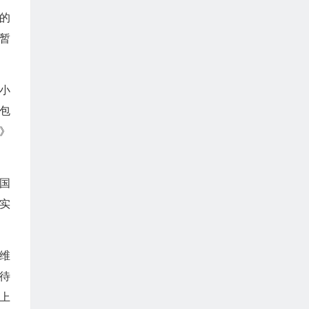
的
暂
小
包
》
国
实
维
待
上