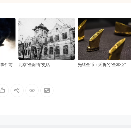
火事件前
北京“金融街”史话
光绪金币：夭折的“金本位”