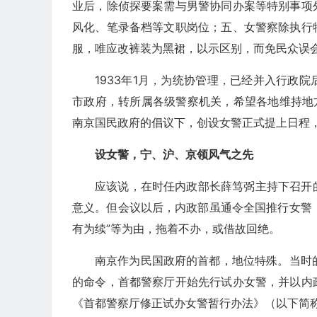
业后，除侦探要案需与男警协同办案等特别事项
风化、笔录备档等文职岗位；五、女警察除执行
服，唯应改裤装为黑裙，以示区别，而免民众误
1933年1月，为统协管理，已经并入行政
市政府，转所属各级警察机关，希望各地维持地
南京国民政府的倡议下，创设女警正式提上日程
设女警，宁、沪、京领风气之先
应该说，在时任内政部长薛笃弼主持下召开
意义。但会议以后，内政部虽通令全国推行女警，
有为续”等为由，拖着不办，或借故回绝。
南京作为民国政府的首都，地位特殊。当时的
的命令，首都警察厅开始先行试办女警，并以内
《首都警察厅修正试办女警暂行办法》（以下简