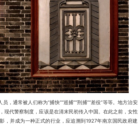
，通常被人们称为“捕快”“巡捕”“刑捕”“差役”等等。地方治
以说，现代警察制度，应该是在清末民初传入中国。在此之前，女性
影，并成为一种正式的行业，应追溯到1927年南京国民政府建