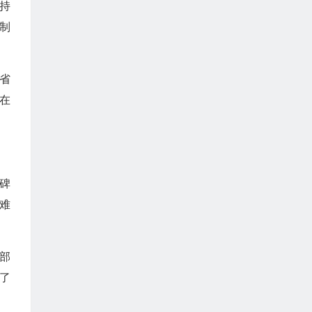
持
制
省
在
碑
难
部
了