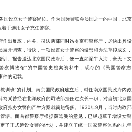
议各国设立女子警察岗位。作为国际警联会员国之一的中国，北京
应着手选用女子充任警察。
府作出反应，内务、司法两部同时饬令京师警察厅，尽快出具设
员展开调查，很快，一项设置女子警察的设想和办法草拟成文，
培训。报告送达北京国民政府后，便一直如泥牛入海，毫无下文
警察博物馆”的中国警史档案资料中，现存的《民国警察志
此事件的记载。
警教训班”的计划。南京国民政府建立后，时任南京国民政府内政
薛笃弼曾经在北洋政府的司法部担任过次长一职，对当初北京国
府拟办女警的产生方案就简短得多。1930年9月，当时内政部
部管辖。而首都警察厅根据薛笃弼的意见，已经起草了增设女警
制定了正式筹设女警的计划，并建立了统一国家警察体系的九年