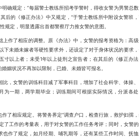
中明确规定：“每届警士教练所招考学警时，得收女警为男警总数
在其后的《修正办法》中又规定，“于警士教练所中附设女警班，
硬性规定，明显透露出首都警察厅力推女警的意图。
础上作了相应的调整。原《办法》中，女警的报考资格为：高级
岁以下未婚未嫁者等硬性要求外，还设定了对于身体状况的要求，
五寸以上者；未受1年以上徒刑之宣告者；在其后的《修正办法
的婚姻状况不再加以限制，已婚、未婚皆可报名。
相比，女警的训练科目减了军事科目，增加了社会科学、体操、
个月为一期，两学期毕业；训练期间可根据实际情况，分派各处
也作了相应规定。将警务界定“调查户口，检查行旅，救护妇孺，
制定了工作的考量表，用于对女警的工作任务考评；同时，女警的
求也作了规定，如月经期、哺乳期等，还有某些工作时间、抚恤