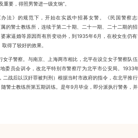
及重要，得照男警进一级支饷”。
《办法》的规范下，开始在实践中招募女警。《民国警察志
察厅下属的警士教练所，连续于第二十期、二十一期、二十二期的招
婆家逼婚等原因而有所变动外，到1935年6月，在校女生仍有1
，取得了较好的效果。
行女子警察。与南京、上海两市相比，北平在设立女子警察队伍
战地委员会训令，改北平特别市警察厅为北平市公安局。1933年
，二战后以汉奸罪被判刑）根据当时市政府的指令，在北平推行
，随警士教练所第五期训练。是年9月毕业，即分派执行警务，并