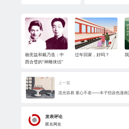
乃迭：中
过年回家，好吗？
我们的过年回家路
破
雕侠侣”
上一篇
流光容易 童心不老——丰子恺设色漫画
发表评论
匿名网友