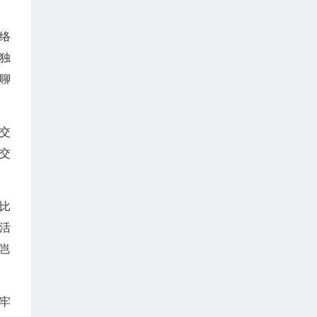
络
独
聊
交
交
比
活
岂
牢