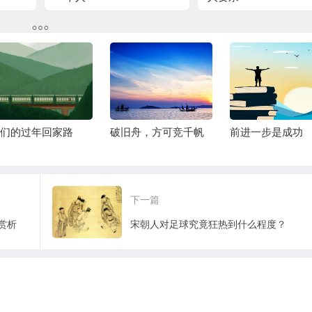
旧舟，方可竞千帆
前进一步是成功
乡愁，一种特别的
味”
下一篇
赏析
宋朝人对足球究竟狂热到什么程度？