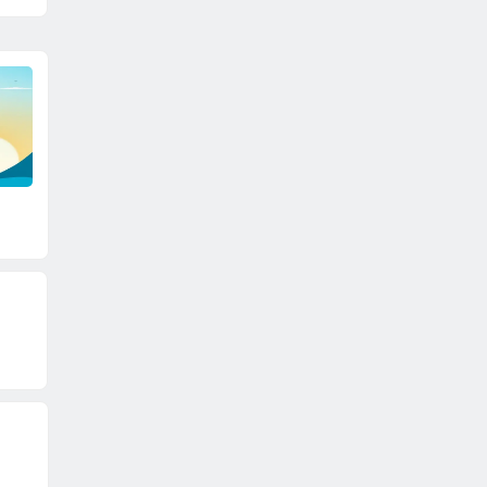
“年
赤心长留
做个积极向上的人
向外看
内看得