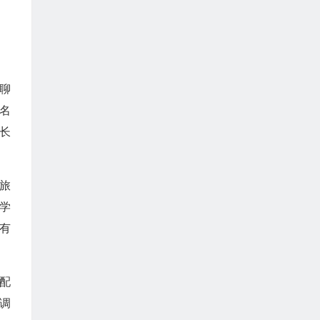
聊
名
长
旅
学
有
配
调