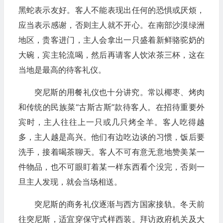
黑蛇表示友好。客人不能表现出任何的恐惧或厌烦，
应当表示感谢，否则主人就不开心。在南部沙漠绿洲
地区，贵客进门，主人会拿出一只盛着新鲜骆驼奶的
大碗，宾主轮流喝，然后再请客人饮浓茶三杯，这在
当地是最高的待客礼仪。
突尼斯的用餐礼仪也十分讲究。常以椰枣、烤肉
和传统的民族菜“古斯古斯”款待客人。在招待重要外
宾时，主人往往上一只或几只烤全羊。客人吃得越
多，主人越是高兴。他们有边吃边谈的习惯，饭后要
洗手，接着喝茶聊天。客人不可有意无意地赞美某一
件物品，也不可眼盯着某一样东西看个没完，否则一
旦主人发现，就会当场相送。
突尼斯的商务礼仪逐渐与西方国家接轨。冬天前
往突尼斯，适宜穿保守式样西装。拜访政府机关及大