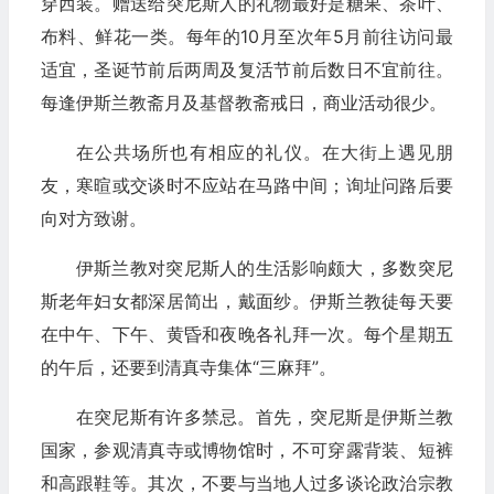
穿西装。赠送给突尼斯人的礼物最好是糖果、茶叶、
布料、鲜花一类。每年的10月至次年5月前往访问最
适宜，圣诞节前后两周及复活节前后数日不宜前往。
每逢伊斯兰教斋月及基督教斋戒日，商业活动很少。
在公共场所也有相应的礼仪。在大街上遇见朋
友，寒暄或交谈时不应站在马路中间；询址问路后要
向对方致谢。
伊斯兰教对突尼斯人的生活影响颇大，多数突尼
斯老年妇女都深居简出，戴面纱。伊斯兰教徒每天要
在中午、下午、黄昏和夜晚各礼拜一次。每个星期五
的午后，还要到清真寺集体“三麻拜”。
在突尼斯有许多禁忌。首先，突尼斯是伊斯兰教
国家，参观清真寺或博物馆时，不可穿露背装、短裤
和高跟鞋等。其次，不要与当地人过多谈论政治宗教