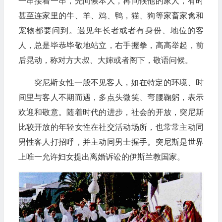
一串接着一串，先问候本人，再问候他的家人，有时
甚至连家里的牛、羊、鸡、鸭，猫、狗等家畜家禽和
宠物都要问到。遇见年长者或者有身份、地位的客
人，总是毕恭毕敬地站立，右手握拳，高高举起，前
后晃动，称对方大叔、大婶或者阁下，敬语问候。
突尼斯女性一般不见客人，如在特定的环境、时
间里与客人不期而遇，多点头微笑、弯腰鞠躬，表示
欢迎和敬意。随着时代的进步，社会的开放，突尼斯
比较开放的年轻女性在社交活动场所，也常常主动同
男性客人打招呼，并主动同男士握手。突尼斯是世界
上唯一允许妇女提出离婚诉讼的伊斯兰教国家。