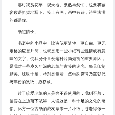
那时我赏花草，观天地。纵然再匆忙，也要将寥
寥数语执拗地写下。笺上有画，画中有诗，诗里满满
的都是你。
纸短情长。
书斋中的小品中，比诗笺更随性、更自由、更无
定格的应是片简，也就是用一些小纸写些性情或有意
味的文字。使我分外喜爱这种片简短笺的重要原因，
是我对一些岁久年深的老纸与古笺的迷恋。每见印制
精美、版味十足，特别是带着一些特殊斋号乃至朝代
与年份的笺纸，必存藏。
过于珍爱老纸的人是舍不得使用的，我则不然，
偏要在上边落下笔墨，人说这是一种十足的文化的奢
侈。比方一位古纸的藏友拿来一片小纸，苍老得像一