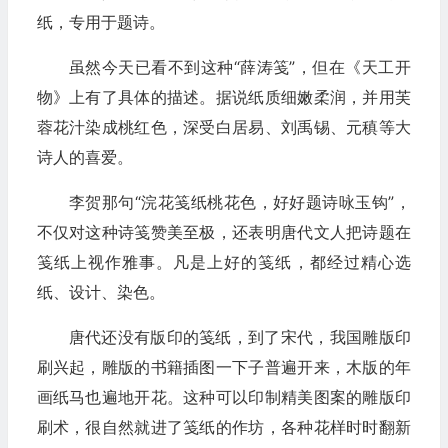
纸，专用于题诗。
虽然今天已看不到这种“薛涛笺”，但在《天工开
物》上有了具体的描述。据说纸质细嫩柔润，并用芙
蓉花汁染成桃红色，深受白居易、刘禹锡、元稹等大
诗人的喜爱。
李贺那句“浣花笺纸桃花色，好好题诗咏玉钩”，
不仅对这种诗笺赞美至极，还表明唐代文人把诗题在
笺纸上视作雅事。凡是上好的笺纸，都经过精心选
纸、设计、染色。
唐代还没有版印的笺纸，到了宋代，我国雕版印
刷兴起，雕版的书籍插图一下子普遍开来，木版的年
画纸马也遍地开花。这种可以印制精美图案的雕版印
刷术，很自然就进了笺纸的作坊，各种花样时时翻新