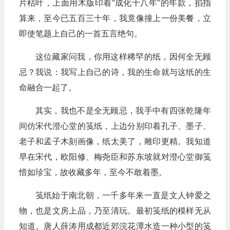
片枯叶，上面用木版印着“成化十八年”的年款，掐指
算来，至今已五百三十年，我竟像撞上一份美餐，立
即使笔题上自己的一首五言绝句。
这位藏家问我，你用这样稀罕的纸，因何全无顾
忌？我说：我写上自己的诗，我的生命就与这纸的生
命融合一起了。
其实，我也不是全无顾忌，我手中有四张乾隆年
间仿宋代澄心堂的笺纸，上边分别印着孔子、墨子、
老子和孟子木刻画像，纸太美了，雕印更精。我知道
早在宋代，欧阳修、梅尧臣和苏东坡就对澄心堂御笺
惜如珍宝，故收藏多年，至今不敢着墨。
笺纸始于南北朝，一千多年来一直是文人钟爱之
物，也是文房上品，乃至清玩。最初笺纸的模样无从
知道。唐人薛涛用成都近郊浣花潭水造一种小型的笺