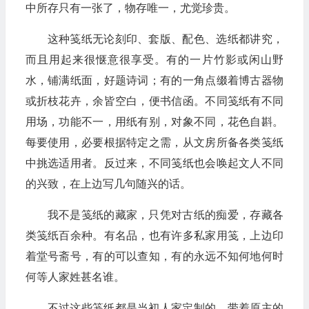
中所存只有一张了，物存唯一，尤觉珍贵。
这种笺纸无论刻印、套版、配色、选纸都讲究，
而且用起来很惬意很享受。有的一片竹影或闲山野
水，铺满纸面，好题诗词；有的一角点缀着博古器物
或折枝花卉，余皆空白，便书信函。不同笺纸有不同
用场，功能不一，用纸有别，对象不同，花色自斟。
每要使用，必要根据特定之需，从文房所备各类笺纸
中挑选适用者。反过来，不同笺纸也会唤起文人不同
的兴致，在上边写几句随兴的话。
我不是笺纸的藏家，只凭对古纸的痴爱，存藏各
类笺纸百余种。有名品，也有许多私家用笺，上边印
着堂号斋号，有的可以查知，有的永远不知何地何时
何等人家姓甚名谁。
不过这些笺纸都是当初人家定制的，带着原主的