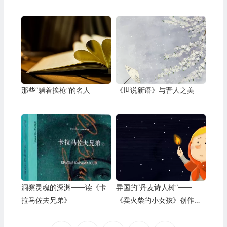
那些“躺着挨枪”的名人
《世说新语》与晋人之美
洞察灵魂的深渊——读《卡
异国的“丹麦诗人树”——
拉马佐夫兄弟》
《卖火柴的小女孩》创作缘
起