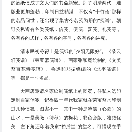
的笺纸便成了文人们的书斋新宠。到了明清两代，雕
版业更加蓬勃，印制日益精湛，不仅有“十竹斋”那样
的名品问世，还出现了集古今名笺为册的“笺谱”。朝
野公私皆有各类笺纸，信笺、便笺、喜笺、礼笺等，
各有各的式样，各有各的字号，各有各的讲究。
清末民初称得上是笺纸的“夕阳无限好”。《朵云
轩笺谱》《荣宝斋笺谱》、画家张和庵绘制的《文美
斋百花诗笺谱》、鲁迅和郑振铎编的《北平笺谱》
等，都是一时名品。
大画店邀请名家绘制笺纸上的图案，任私人选印
定制自家信笺。记得四十年代我家就在荣宝斋水印制
过几种便笺，图案不一，其中一种是溥儒（心畬）的
山水，一是吴徵（待秋）的梅花，彩色套版，雅致优
美，左下角还印着我家“裕后堂”的堂名。可惜现在手