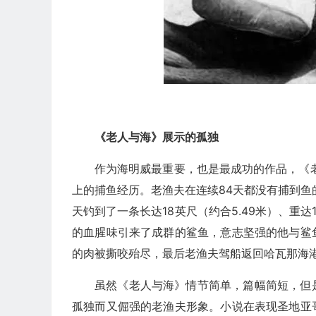
《老人与海》展示的孤独
作为海明威最重要，也是最成功的作品，《老
上的捕鱼经历。老渔夫在连续84天都没有捕到鱼
天钓到了一条长达18英尺（约合5.49米）、重
的血腥味引来了成群的鲨鱼，意志坚强的他与鲨
的肉被撕咬殆尽，最后老渔夫驾船返回哈瓦那海
虽然《老人与海》情节简单，篇幅简短，但
孤独而又倔强的老渔夫形象。小说在表现圣地亚