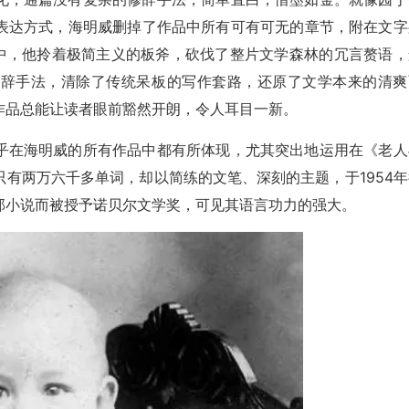
表达方式，海明威删掉了作品中所有可有可无的章节，附在文字
程中，他拎着极简主义的板斧，砍伐了整片文学森林的冗言赘语，
修辞手法，清除了传统呆板的写作套路，还原了文学本来的清爽
作品总能让读者眼前豁然开朗，令人耳目一新。
乎在海明威的所有作品中都有所体现，尤其突出地运用在《老人
有两万六千多单词，却以简练的文笔、深刻的主题，于1954年
部小说而被授予诺贝尔文学奖，可见其语言功力的强大。