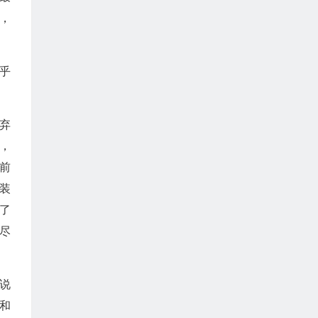
，
乎
弃
，
前
装
了
尽
说
和