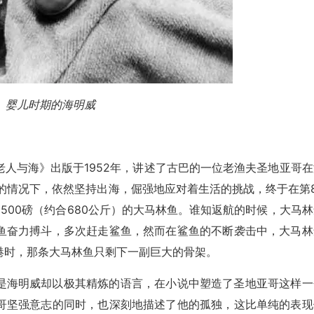
婴儿时期的海明威
人与海》出版于1952年，讲述了古巴的一位老渔夫圣地亚哥在
的情况下，依然坚持出海，倔强地应对着生活的挑战，终于在第8
达1500磅（约合680公斤）的大马林鱼。谁知返航的时候，大马
鱼奋力搏斗，多次赶走鲨鱼，然而在鲨鱼的不断袭击中，大马林
港时，那条大马林鱼只剩下一副巨大的骨架。
是海明威却以极其精炼的语言，在小说中塑造了圣地亚哥这样一
哥坚强意志的同时，也深刻地描述了他的孤独，这比单纯的表现