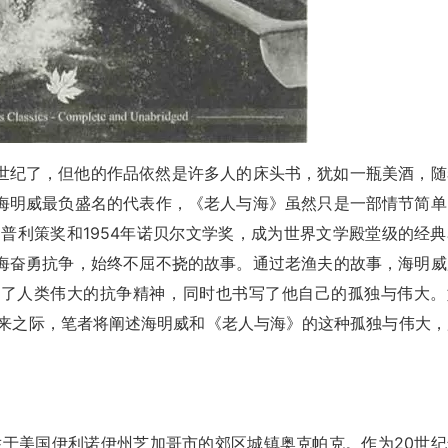
世纪了，但他的作品依然是许多人的床头书，犹如一瓶美酒，随
海明威最负盛名的代表作，《老人与海》虽然只是一部情节简单
国普利策奖和1954年诺贝尔文学奖，成为世界文学殿堂级的经典
海奋勇抗争，始终不屈不挠的故事。通过老渔夫的故事，海明威
述了人类伟大的抗争精神，同时也书写了他自己的孤独与伟大。
9）到来之际，笔者将阐述海明威和《老人与海》的这种孤独与伟大
日出生于美国伊利诺伊州芝加哥市的郊区城镇奥克帕克。作为20世