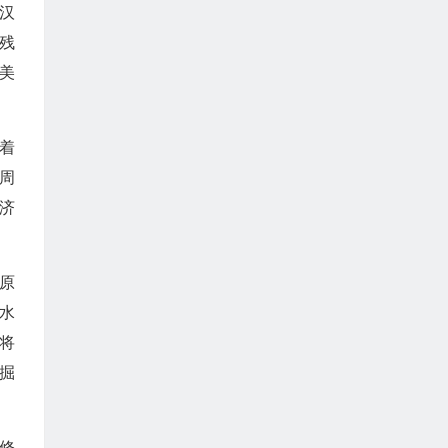
汉
残
美
着
周
济
原
水
将
掘
修