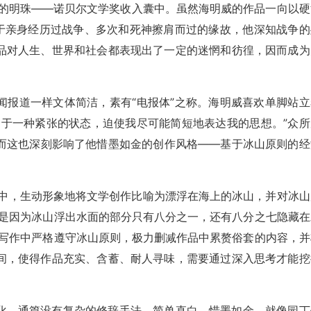
眼的明珠——诺贝尔文学奖收入囊中。虽然海明威的作品一向以硬
由于亲身经历过战争、多次和死神擦肩而过的缘故，他深知战争的
品对人生、世界和社会都表现出了一定的迷惘和彷徨，因而成为
闻报道一样文体简洁，素有“电报体”之称。海明威喜欢单脚站立
处于一种紧张的状态，迫使我尽可能简短地表达我的思想。”众所
而这也深刻影响了他惜墨如金的创作风格——基于冰山原则的经
》中，生动形象地将文学创作比喻为漂浮在海上的冰山，并对冰山
，是因为冰山浮出水面的部分只有八分之一，还有八分之七隐藏在
在写作中严格遵守冰山原则，极力删减作品中累赘俗套的内容，并
间，使得作品充实、含蓄、耐人寻味，需要通过深入思考才能挖
化，通篇没有复杂的修辞手法，简单直白，惜墨如金。就像园丁