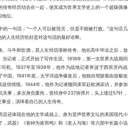
的传奇经历结合在一起，使其成为世界文学史上的一个超级偶像
的地位。
中的一句话：“一个人可以被毁灭，但是不能被打败。”这句话几
他的人生经历恰好是对这句话的最好诠释。
鱼、斗牛和饮酒，其人生经历堪称传奇。他在高中毕业之后，放
当记者，正式开始了写作生涯。1918年，第一次世界大战期间
机。1937年至1938年，他作为战地记者奔波于西班牙内战
了中国。1941年底，太平洋战争爆发后，他独自驾驶着由游艇改
提供情报。1944年，他作为记者随同美军赴欧洲采访，并参加
失事，多次身负重伤，曾经身中237块弹片，头上缝过57针，
义事业，演绎着自己的人生传奇。
而且还体现在他的文学成就上。身为蜚声世界文坛的美国现代小
了，武器》《丧钟为谁而鸣》和《老人与海》等六部中长篇小说