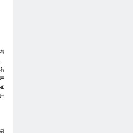
着
、
名
用
如
，用
纪最