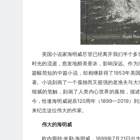
美国小说家海明威尽管已经离开我们半个多
时光的流逝，愈发地醇美香浓，影响深远。作为
篇幅简短的中篇小说，却相继获得了1953年美
著。小说刻画了一个孤独而又倔强的老渔夫与大
细腻的笔触，刻画了人类内心世界的孤独，描
今，恰逢海明威诞辰120周年（1899—201
来纪念这位伟大的作家。
伟大的海明威
欧内斯特·米勒·海明威，1899年7月21