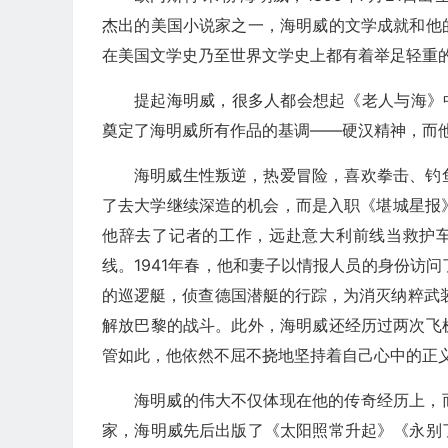
杰出的美国小说家之一，海明威的文学成就和他
在美国文学史乃至世界文学史上都有着举足轻重
提起海明威，很多人都会想起《老人与海》
奠定了海明威所有作品的基调——硬汉精神，而
海明威生性叛逆，热爱冒险，喜欢拳击、钓
了去大学继续深造的机会，而是入职《堪城星报》
他辞去了记者的工作，远赴意大利前线当救护车司
线。1941年春，他和妻子以情报人员的身份访问
的巡逻艇，侦查德国潜艇的行踪，为消灭纳粹武装
解放巴黎的战斗。此外，海明威还经历过两次飞机
管如此，他依然不屈不挠地坚持着自己心中的正
海明威的伟大不仅体现在他的传奇经历上，
家，海明威先后出版了《太阳照常升起》《永别