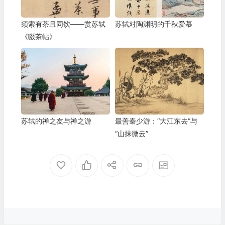
须索有茶且同饮——赏苏轼
苏轼对陶渊明的千秋爱慕
《啜茶帖》
苏轼的禅之友与禅之游
最善秦少游：“大江东去”与
“山抹微云”