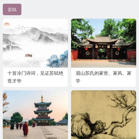
苏轼
十首冷门诗词，见证苏轼绝
眉山苏氏的家世、家风、家
世才华
学