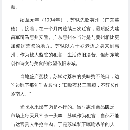
涯。
绍圣元年（1094年），苏轼先贬英州（广东英
德），接着，在一个月内连续三次贬官，最后贬为建
昌军司马惠州安置。广东惠州在当时是与黄州相比更
加偏远荒凉的地方。苏轼以六十岁老迈之身来到惠
州，作为被人监管的犯官，生活依旧凄苦。但苏东坡
创作诗文与美食的欲望依旧未减。
当地盛产荔枝，苏轼对荔枝的美味赞不绝口，边
吃边咏下那句千古名句：“日啖荔枝三百颗，不辞长作
岭南人。”
光吃水果没有肉是不行的。当时惠州商品匮乏，
市场上每天只宰杀一头羊，苏轼作为犯官，自然不能
与达官贵人争抢羊肉。于是苏轼私下嘱咐杀羊的人，