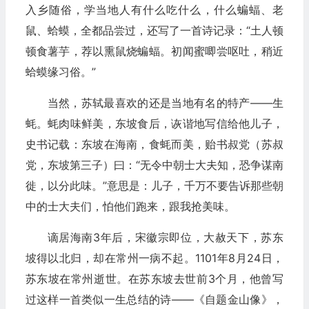
入乡随俗，学当地人有什么吃什么，什么蝙蝠、老
鼠、蛤蟆，全都品尝过，还写了一首诗记录：“土人顿
顿食薯芋，荐以熏鼠烧蝙蝠。初闻蜜唧尝呕吐，稍近
蛤蟆缘习俗。”
当然，苏轼最喜欢的还是当地有名的特产——生
蚝。蚝肉味鲜美，东坡食后，诙谐地写信给他儿子，
史书记载：东坡在海南，食蚝而美，贻书叔党（苏叔
党，东坡第三子）曰：“无令中朝士大夫知，恐争谋南
徙，以分此味。”意思是：儿子，千万不要告诉那些朝
中的士大夫们，怕他们跑来，跟我抢美味。
谪居海南3年后，宋徽宗即位，大赦天下，苏东
坡得以北归，却在常州一病不起。1101年8月24日，
苏东坡在常州逝世。在苏东坡去世前3个月，他曾写
过这样一首类似一生总结的诗——《自题金山像》，