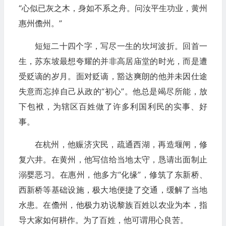
“心似已灰之木，身如不系之舟。问汝平生功业，黄州
惠州儋州。”
短短二十四个字，写尽一生的坎坷波折。回首一
生，苏东坡最想夸耀的并非高居庙堂的时光，而是遭
受贬谪的岁月。面对贬谪，豁达爽朗的他并未因仕途
失意而忘掉自己从政的“初心”。他总是竭尽所能，放
下包袱，为辖区百姓做了许多利国利民的实事、好
事。
在杭州，他赈济灾民，疏通西湖，再造堰闸，修
复六井。在黄州，他写信给当地太守，恳请出面制止
溺婴恶习。在惠州，他多方“化缘”，修筑了东新桥、
西新桥等基础设施，极大地便捷了交通，缓解了当地
水患。在儋州，他极力劝说黎族百姓以农业为本，指
导大家如何耕作。为了百姓，他可谓用心良苦。