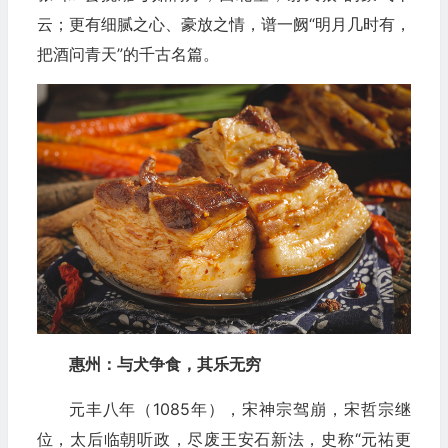
云；更有细腻之心、豪放之情，谱一阙“明月几时有，
把酒问青天”的千古名篇。
惠州：与犬争食，其乐无穷
元丰八年（1085年），宋神宗驾崩，宋哲宗继
位，太后临朝听政，尽废王安石新法，史称“元祐更