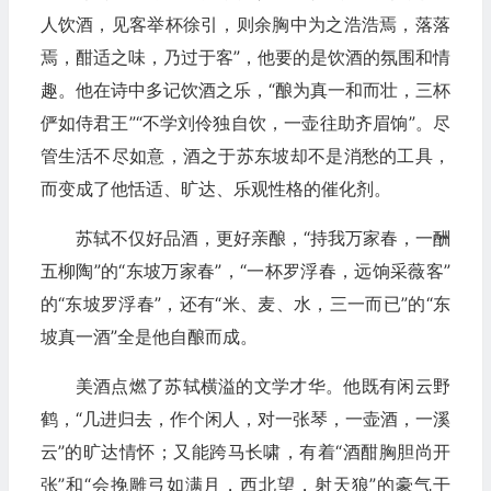
人饮酒，见客举杯徐引，则余胸中为之浩浩焉，落落
焉，酣适之味，乃过于客”，他要的是饮酒的氛围和情
趣。他在诗中多记饮酒之乐，“酿为真一和而壮，三杯
俨如侍君王”“不学刘伶独自饮，一壶往助齐眉饷”。尽
管生活不尽如意，酒之于苏东坡却不是消愁的工具，
而变成了他恬适、旷达、乐观性格的催化剂。
苏轼不仅好品酒，更好亲酿，“持我万家春，一酬
五柳陶”的“东坡万家春”，“一杯罗浮春，远饷采薇客”
的“东坡罗浮春”，还有“米、麦、水，三一而已”的“东
坡真一酒”全是他自酿而成。
美酒点燃了苏轼横溢的文学才华。他既有闲云野
鹤，“几进归去，作个闲人，对一张琴，一壶酒，一溪
云”的旷达情怀；又能跨马长啸，有着“酒酣胸胆尚开
张”和“会挽雕弓如满月，西北望，射天狼”的豪气干