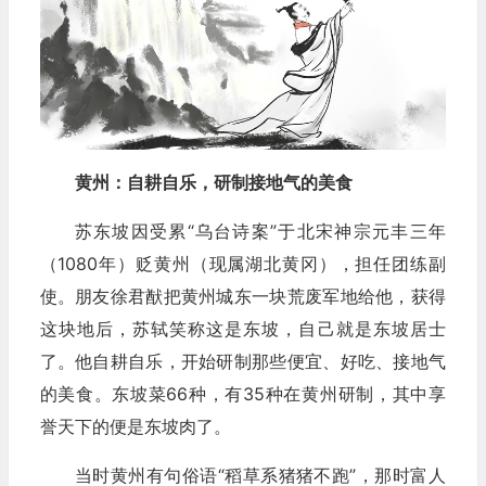
黄州：自耕自乐，研制接地气的美食
苏东坡因受累“乌台诗案”于北宋神宗元丰三年
（1080年）贬黄州（现属湖北黄冈），担任团练副
使。朋友徐君猷把黄州城东一块荒废军地给他，获得
这块地后，苏轼笑称这是东坡，自己就是东坡居士
了。他自耕自乐，开始研制那些便宜、好吃、接地气
的美食。东坡菜66种，有35种在黄州研制，其中享
誉天下的便是东坡肉了。
当时黄州有句俗语“稻草系猪猪不跑”，那时富人