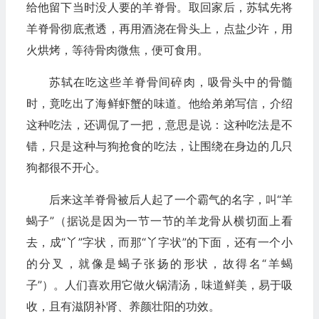
给他留下当时没人要的羊脊骨。取回家后，苏轼先将
羊脊骨彻底煮透，再用酒浇在骨头上，点盐少许，用
火烘烤，等待骨肉微焦，便可食用。
苏轼在吃这些羊脊骨间碎肉，吸骨头中的骨髓
时，竟吃出了海鲜虾蟹的味道。他给弟弟写信，介绍
这种吃法，还调侃了一把，意思是说：这种吃法是不
错，只是这种与狗抢食的吃法，让围绕在身边的几只
狗都很不开心。
后来这羊脊骨被后人起了一个霸气的名字，叫“羊
蝎子”（据说是因为一节一节的羊龙骨从横切面上看
去，成“丫”字状，而那“丫字状”的下面，还有一个小
的分叉，就像是蝎子张扬的形状，故得名“羊蝎
子”）。人们喜欢用它做火锅清汤，味道鲜美，易于吸
收，且有滋阴补肾、养颜壮阳的功效。