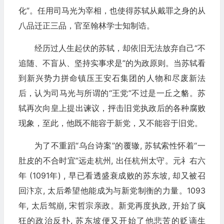
化”。任用司马光为宰相，也使得苏轼从戴罪之身的从
八品迁正三品，官至翰林学士知制诰。
经历过人生起伏的苏轼，却依旧无法放弃自己“不
追随、不盲从、坚持实事求是”的为政原则。当苏轼看
到新兴势力拼命镇压王安石集团的人物和尽废新法
后，认为司马光与所谓的“王党”不过是一丘之貉。苏
轼再次向皇上提出谏议，抨击旧党执政后的各种腐败
现象，至此，他既不能容于新党，又不能容于旧党。
为了不重蹈“乌台诗案”的覆辙, 苏轼索性怀着“一
肚皮的不合时宜”远走杭州, 出任杭州太守。元礻右六
年 (1091年) , 早已看透盛衰成败的苏东坡, 却又被召
回汴京, 太后希望他能成为与新党制衡的力量。1093
年, 太后驾崩, 宋哲宗亲政。新党再度执政, 开始了疯
狂的政治反扑, 苏东坡便又开始了他悲苦的贬谪生