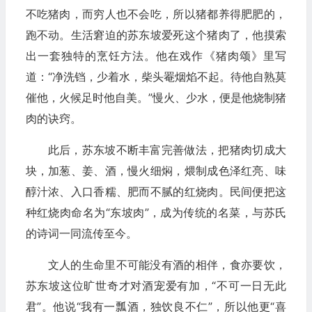
不吃猪肉，而穷人也不会吃，所以猪都养得肥肥的，
跑不动。生活窘迫的苏东坡爱死这个猪肉了，他摸索
出一套独特的烹饪方法。他在戏作《猪肉颂》里写
道：“净洗铛，少着水，柴头罨烟焰不起。待他自熟莫
催他，火候足时他自美。”慢火、少水，便是他烧制猪
肉的诀窍。
此后，苏东坡不断丰富完善做法，把猪肉切成大
块，加葱、姜、酒，慢火细焖，煨制成色泽红亮、味
醇汁浓、入口香糯、肥而不腻的红烧肉。民间便把这
种红烧肉命名为“东坡肉”，成为传统的名菜，与苏氏
的诗词一同流传至今。
文人的生命里不可能没有酒的相伴，食亦要饮，
苏东坡这位旷世奇才对酒宠爱有加，“不可一日无此
君”。他说“我有一瓢酒，独饮良不仁”，所以他更“喜