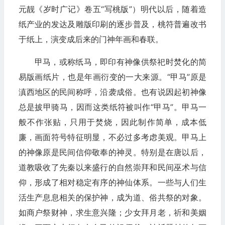
元靓《岁时广记》卷五“写桃版”）明代以后，随着造
纸产业的发达及雕版印刷的逐步普及，桃符普遍改书
于纸上，演变成后来的门神年画和春联。
甲马，或称纸马，即印有神像供祭祀时焚化的简
易版画纸片，也是年画衍变的一大来源。“甲马”原是
滇西地区的民间称呼，沿袭成俗。也有说因起初神像
总是披甲骑马，因而这类纸符被叫作“甲马”。甲马一
般不作张贴，只用于焚烧，因此制作简单，成本低
廉，画面符号特征明显，不必过多考虑美观。甲马上
的神像原是民间信仰敬奉的神灵。特别是在唐以后，
道教吸收了先秦以来盛行的自然崇拜和民间巫术与信
仰，形成了相对稳定有序的神仙体系。一些与人们生
活生产息息相关的保护神，成为道、俗共祭的对象。
如商户祭财神，求生意兴隆；少女拜月老，祈和美姻