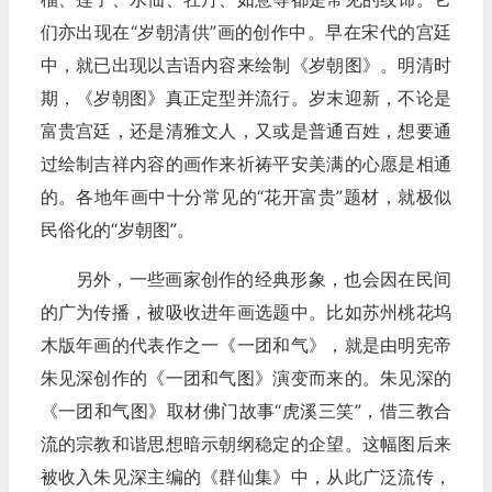
们亦出现在“岁朝清供”画的创作中。早在宋代的宫廷
中，就已出现以吉语内容来绘制《岁朝图》。明清时
期，《岁朝图》真正定型并流行。岁末迎新，不论是
富贵宫廷，还是清雅文人，又或是普通百姓，想要通
过绘制吉祥内容的画作来祈祷平安美满的心愿是相通
的。各地年画中十分常见的“花开富贵”题材，就极似
民俗化的“岁朝图”。
另外，一些画家创作的经典形象，也会因在民间
的广为传播，被吸收进年画选题中。比如苏州桃花坞
木版年画的代表作之一《一团和气》，就是由明宪帝
朱见深创作的《一团和气图》演变而来的。朱见深的
《一团和气图》取材佛门故事“虎溪三笑”，借三教合
流的宗教和谐思想暗示朝纲稳定的企望。这幅图后来
被收入朱见深主编的《群仙集》中，从此广泛流传，