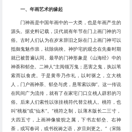
一、年画艺术的缘起
门神画是中国年画中的一大类，也是年画产生的
源头。据史料记载，汉代就有年节在门上画门神的习
俗。古时人们认为在岁末辞旧之际在门上画门神可以
抵御鬼魅作祟，祛除病殃。神护宅的观念在先秦时期
就已被普遍认同。最早的门神形象是《山海经》中的
神荼和郁垒。二神人“主阅领万鬼；恶害之鬼，执以苇
索而以食虎。于是黄帝乃作礼，以时驱之，立大桃
人，门户画神荼、郁垒与虎，悬苇索以御”。这一传说
在民间广为流传，就有了在家宅门口立桃人辟邪的习
俗。后来人们索性以张挂桃符代替立桃人。桃符，也
叫“桃板”或“仙木”。“桃符之制，以薄木版长二三寸，
大四五寸，上画神像狻猊之属，下书左郁垒、右神
荼，或写春词，或书祝祷之语，岁旦则更之。”（宋陈