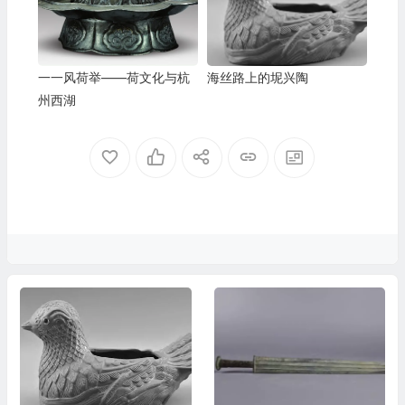
一一风荷举——荷文化与杭
海丝路上的坭兴陶
州西湖