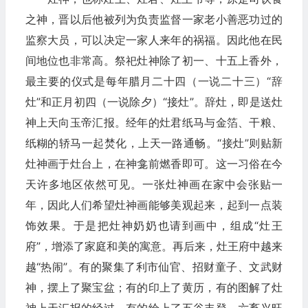
之神，晋以后他被列为负责监督一家老小善恶功过的
监察大员，可以决定一家人来年的祸福。因此他在民
间地位也非常高。祭祀灶神除了初一、十五上香外，
最主要的仪式是每年腊月二十四（一说二十三）“辞
灶”和正月初四（一说除夕）“接灶”。辞灶，即是送灶
神上天向玉帝汇报。经年的灶君纸马与金箔、干粮、
纸糊的轿马一起焚化，上天一路通畅。“接灶”则贴新
灶神画于灶台上，在神龛前燃香即可。这一习俗在今
天许多地区依然可见。一张灶神画在家中会张贴一
年，因此人们希望灶神画能够美观起来，起到一点装
饰效果。于是把灶神奶奶也请到画中，组成“灶王
府”，增添了家庭和美的寓意。再后来，灶王府中越来
越“热闹”。有的聚集了利市仙官、招财童子、文武财
神，摆上了聚宝盆；有的印上了黄历，有的图解了灶
神上天汇报的经过，有的绘上了五谷丰登、六畜兴旺