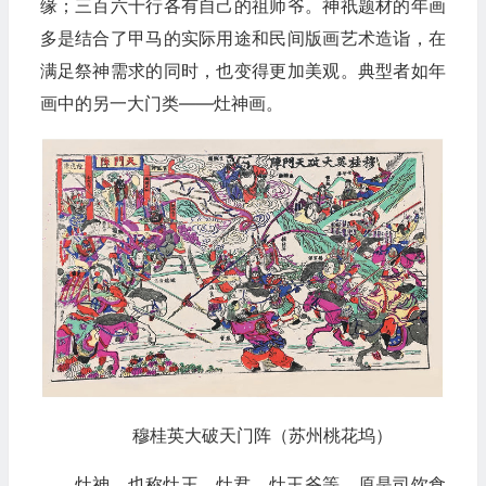
缘；三百六十行各有自己的祖师爷。神祇题材的年画
多是结合了甲马的实际用途和民间版画艺术造诣，在
满足祭神需求的同时，也变得更加美观。典型者如年
画中的另一大门类——灶神画。
穆桂英大破天门阵（苏州桃花坞）
灶神，也称灶王、灶君、灶王爷等，原是司饮食