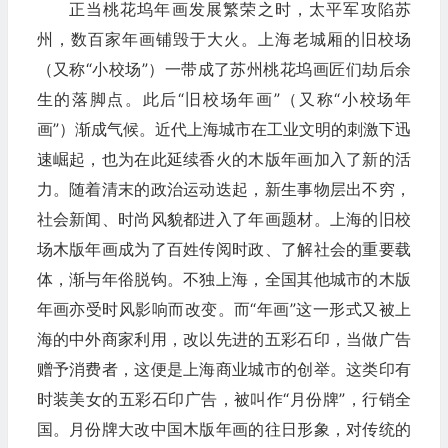
正当桃花坞年画发展繁荣之时，太平军攻陷苏
州，数百家年画铺毁于大火。上海老城厢的旧校场
（又称“小校场”）一带成了苏州桃花坞画匠们劫后余
生的落脚点。此后“旧校场年画”（又称“小校场年
画”）渐成气候。近代上海城市在工业文明的刺激下迅
速崛起，也为在此延续香火的木版年画加入了新的活
力。随着清末的政治运动迭起，新生事物层出不穷，
社会新闻、时尚风貌都进入了年画题材。上海的旧校
场木版年画成为了百姓传阅时政、了解社会的重要载
体，渐与年俗脱钩。不独上海，全国其他城市的木版
年画亦受时风影响而改变。而“年画”这一形式又被上
海的中外商家利用，改以先进的五彩石印，当做广告
赠予消费者，这便是上海商业城市的创举。这类印有
时装美女的五彩石印广告，被叫作“月份牌”，行销全
国。月份牌大改中国木版年画的往日形象，对传统的