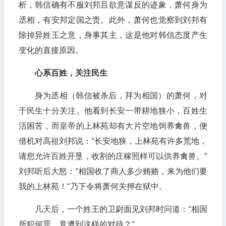
析，韩信确有不服刘邦且欲意谋反的迹象，萧何身为
丞相，有安邦定国之责。此外，萧何也觉察到刘邦有
除掉异姓王之意，身事其主，这是他对韩信态度产生
变化的直接原因。
心系百姓，关注民生
身为丞相（韩信被杀后，拜为相国）的萧何，对
于民生十分关注。他看到长安一带耕地狭小，百姓生
活困苦，而皇帝的上林苑却有大片空地饲养禽兽，便
借机对高祖刘邦说：“长安地狭，上林苑有许多荒地，
请您允许百姓开垦，收割的庄稼照样可以供养禽兽。”
刘邦听后大怒：“相国收了商人多少贿赂，来为他们要
我的上林苑！”乃下令将萧何关押在狱中。
几天后，一个姓王的卫尉面见刘邦时问道：“相国
所犯何罪，竟遭到这样的对待？”