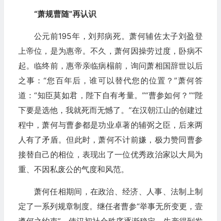
“萧规曹随”再认识
公元前195年，刘邦病死。萧何辅佐太子刘盈登
上帝位，是为惠帝。不久，萧何因操劳过度，卧病不
起。临终前，惠帝亲临病榻前，询问萧相国辞世以后
之事：“您百年后，谁可以替代您的位置？”萧何答
道：“知臣莫如君，陛下自有考量。”“曹参如何？”“陛
下要是选他，我就死而无憾了。”在汉朝江山的创建过
程中，萧何与曹参都是功业卓著的辅弼之臣，后来两
人有了矛盾。但此时，萧何不计前嫌，极力赞同曹参
接替自己的相位，表现出了一位优秀政治家以大局为
重、不因私废公的气度和风范。
萧何任相期间，在政治、经济、人事、法制上制
定了一系列规章制度。继任者曹参“举事无所变更，壹