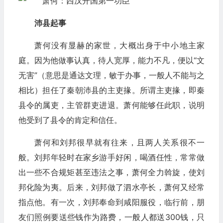
沛县起事
萧何没有显赫的家世，大概出身于中小地主家
庭。因为他做事认真，待人宽厚，能力不凡，便以“文
无害”（意思是通达文理，敏于办事，一般人不能与之
相比）担任了秦朝沛县的主吏掾。所谓主吏掾，即秦
县令的属吏，主管群吏进退。萧何能够任此职，说明
他受到了县令的肯定和信任。
萧何和刘邦很早就有往来，且两人关系很不一
般。刘邦年轻时在家乡游手好闲，喝酒任性，常常做
出一些不合规矩甚至违法之事，萧何全力斡旋，使刘
邦化险为夷。后来，刘邦做了泗水亭长，萧何又经常
指点他。有一次，刘邦奉命到咸阳服役，临行前，朋
友们照例要送些钱作为路费，一般人都送300钱，只