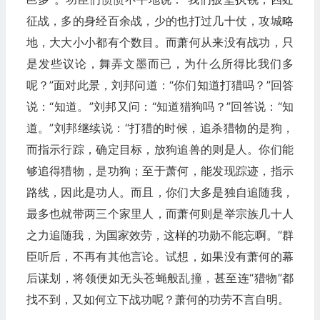
征战，多的身经百余战，少的也打过几十仗，攻城略
地，大大小小都有个数目。而萧何从来没有战功，只
是发些议论，舞弄文墨而已，为什么所得比我们多
呢？”面对此景，刘邦问道：“你们知道打猎吗？”回答
说：“知道。”刘邦又问：“知道猎狗吗？”回答说：“知
道。”刘邦继续说：“打猎的时候，追杀猎物的是狗，
而指示行踪，确定目标，放狗追兽的则是人。你们能
够追得猎物，是功狗；至于萧何，能发现踪迹，指示
路线，因此是功人。而且，你们大多是独自追随我，
最多也就带两三个家里人，而萧何则是举宗族几十人
之力追随我，为国家效劳，这样的功勋不能忘啊。”群
臣听后，不再有其他言论。试想，如果没有萧何的幕
后谋划，将领便如无头苍蝇般乱撞，甚至连“猎物”都
找不到，又如何立下战功呢？萧何的功劳不言自明。