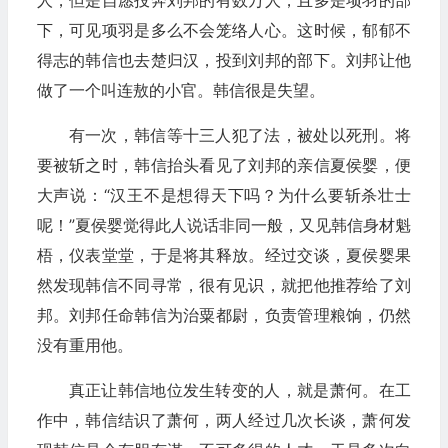
人，但是自愿投奔刘邦的有数万人，且多是项羽的部
下，可见项羽是多么不会笼络人心。这时候，郁郁不
得志的韩信也去楚归汉，投到刘邦的部下。刘邦让他
做了一个叫连敖的小官。韩信很是失望。
有一次，韩信等十三人犯了法，被处以死刑。将
要被斩之时，韩信抬头看见了刘邦的亲信夏侯婴，便
大声说：“汉王不是想得天下吗？为什么要斩杀壮士
呢！”夏侯婴觉得此人说话非同一般，又见韩信身材魁
梧，仪表堂堂，于是将其释放。经过交谈，夏侯婴果
然发现韩信不同寻常，很有见识，就把他推荐给了刘
邦。刘邦任命韩信为治粟都尉，负责管理粮饷，仍然
没有重用他。
真正让韩信地位发生转变的人，就是萧何。在工
作中，韩信结识了萧何，两人经过几次长谈，萧何发