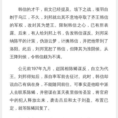
韩信的才干，前文已经提及。垓下之战，项羽自
刎于乌江，不久，刘邦就出其不意地夺取了齐王韩信
的军权，改封其为楚王。限制韩信之心，已有所表
露。后来，有人给刘邦上书，告发韩信谋反。刘邦采
纳陈平的计策，伪游云梦，计擒韩信，并把他带到了
洛阳。此后，刘邦宽恕了韩信，但降其为淮阴侯。从
王降到侯，令韩信颇为不满。
公元前197年九月，赵国相陈豨谋反，自立为代
王。刘邦得知后，亲自率军前去征讨。此时，韩信却
说自己有病在身，不能随同前往。可事实是他暗中派
人去联系陈豨，并密谋在某天夜里假传圣旨，将官府
中的犯人释放出来，袭击吕后和太子刘盈。布置已
定，就等陈豨回复了。