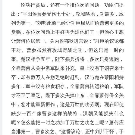
论功行赏后，还有一个排位次的问题。功臣们提
出：“平阳侯曹参受伤七十处，攻城略地，功最多，应
列为第一。”刘邦此前已经让功臣屈从而给萧何更多的
赏赐，在位次问题上不好再为难他们了，但他心里想
让萧何位居第一。关内侯鄂秋进言说：“群臣的议论都
不对。曹参虽然有攻城野战之功，但这只是一时的
事。楚汉相争五年，陛下损兵折将，多次只身逃跑，
全靠萧何从关中派军队来补充。皇上没有下诏召来士
卒，却有数万人在您乏绝时赶到。汉与楚在荥阳相持
多年，军中没有粮食积存，全靠萧何转运粮饷，军队
才不至于匮乏。陛下多次失掉山东，全靠萧何保全关
中，您才能重新振作，这是万世的功劳啊。现在即使
缺少一百个像曹参这样的战将，汉朝又能损失什么
呢？怎么能把一时之功加于万世之功之上呢？萧何应
当排第一，曹参次之。”这番议论，正中刘邦下怀，于