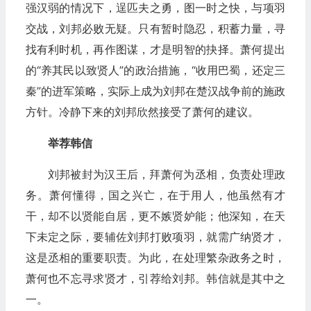
强汉弱的情况下，逞匹夫之勇，图一时之快，与项羽
交战，刘邦必败无疑。只有暂时隐忍，积蓄力量，寻
找有利时机，再作图谋，才是明智的抉择。萧何提出
的“养其民以致贤人”的政治措施，“收用巴蜀，还定三
秦”的进军策略，实际上成为刘邦在楚汉战争前的施政
方针。冷静下来的刘邦欣然接受了萧何的建议。
举荐韩信
刘邦被封为汉王后，拜萧何为丞相，负责处理政
务。萧何懂得，国之兴亡，在于用人，他虽然有才
干，却不以贤能自居，更不嫉贤妒能；他深知，在天
下未定之际，要辅佐刘邦打败项羽，就需广纳贤才，
这是丞相的重要职责。为此，在处理繁杂政务之时，
萧何也不忘寻求贤才，引荐给刘邦。韩信就是其中之
一。