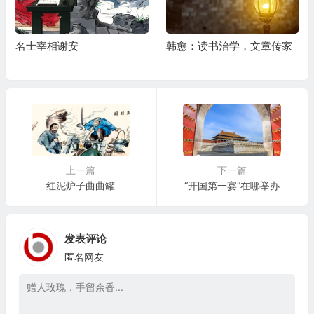
名士宰相谢安
韩愈：读书治学，文章传家
上一篇
下一篇
红泥炉子曲曲罐
“开国第一宴”在哪举办
发表评论
匿名网友