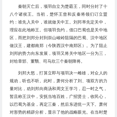
秦朝灭亡后，项羽自立为楚霸王，同时分封了十
八个诸侯王。当初，楚怀王曾和反秦将领们订立盟
约：谁先入关中，谁就做关中王。刘邦率先定关中，
理应在此地称王。但项羽负约，借口巴蜀也是关中地
区，而把刘邦分封到崇山峻岭阻隔的巴蜀、汉中地区
做汉王，建都南郑（今陕西汉中南郑区）。为了阻止
刘邦的势力向东发展，项羽又将关中地区一分为三，
封给章邯、董翳、司马欣三个秦朝降将。
刘邦大怒，打算立即与项羽决一雌雄，对众人的
规劝，听也不听。此时，萧何分析了刘、项双方的力
量对比，劝刘邦向商汤和周文王学习，忍一时之气，
暂且称王汉中，安抚当地百姓，广招贤士，收民心，
以巴蜀为基业，再定三秦，然后东进统一天下。萧何
对形势的精辟分析，显示了他的战略眼光。在当时楚