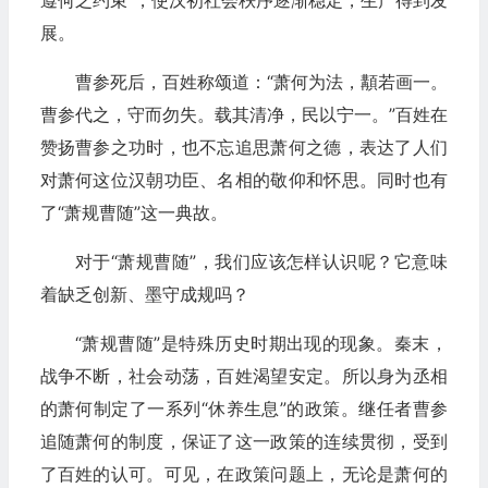
遵何之约束”，使汉初社会秩序逐渐稳定，生产得到发
展。
曹参死后，百姓称颂道：“萧何为法，顜若画一。
曹参代之，守而勿失。载其清净，民以宁一。”百姓在
赞扬曹参之功时，也不忘追思萧何之德，表达了人们
对萧何这位汉朝功臣、名相的敬仰和怀思。同时也有
了“萧规曹随”这一典故。
对于“萧规曹随”，我们应该怎样认识呢？它意味
着缺乏创新、墨守成规吗？
“萧规曹随”是特殊历史时期出现的现象。秦末，
战争不断，社会动荡，百姓渴望安定。所以身为丞相
的萧何制定了一系列“休养生息”的政策。继任者曹参
追随萧何的制度，保证了这一政策的连续贯彻，受到
了百姓的认可。可见，在政策问题上，无论是萧何的