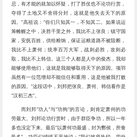
忌，有才能的就加以怀疑，打了胜仗也不论功行赏，
夺得了土地又不舍得分封，这就是他失去天下的原
因。”高祖说：“你们只知其一，不知其二。如果说运
筹帷幄之中，决胜千里之外，我比不上张良；镇守国
家，安抚百姓，供给粮饷，保证运粮道路不被阻断，
我比不上萧何；统率百万大军，战则必胜，攻则必
取，我比不上韩信。这三个人都是人中的俊杰，我却
能够使用他们，这就是我能够取得天下的原因。项羽
虽然有一位范增却不能信任和重用，这是他被我打败
的原因。”这段话中，刘邦把张良、萧何、韩信看作是
“汉初三杰”。
而刘邦“功人”与“功狗”的言论，则肯定萧何的功
劳最大。刘邦论功行赏时，由于群臣争功，所以一年
多也没定下来。最后“以萧何功最盛，封为酂侯，所食
邑多”。功臣们愤愤不平地说：“我们披坚执锐，四处