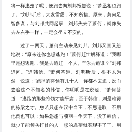
将一样逃走了呢，便跑去向刘邦报告说：“萧丞相也跑
了。”刘邦听后，大发雷霆，不知所措。原来，萧何足
智多谋，与刘邦共同起事，刘邦失去了萧何，就像失
去左右手一样，一定会坐立不安的。
过了一两天，萧何主动来见刘邦。刘邦又喜又怒
地说：“原来连你也想逃跑！”萧何赶忙解释道：“我哪
里是想逃跑，我是去追赶一个人。”“你去追谁？”刘邦
追问。“追韩信。”萧何答道。刘邦听后，很不以为
然，说道：“跑掉的将领有几十人，你都不去追，反而
去追这个不知名的韩信，你明明是在说谎。”萧何答
道：“逃跑的那些将领才能平庸，至于韩信，则是难得
的栋梁之才。您若只想在汉中当王，不思进取，不用
他倒也可以；如果您想与项羽一争天下，没了韩信，
就少了能领兵打仗的人，您的愿望就实现不了了。用