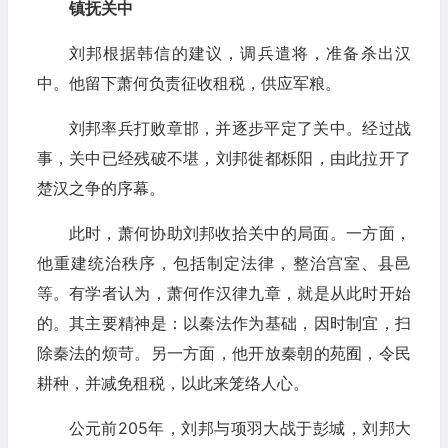
镇抚关中
刘邦根据韩信的建议，调兵遣将，准备杀出汉
中。他留下萧何负责征收租税，供应军粮。
刘邦率兵打败章邯，并逐步平定了关中。经过战
事，关中已经残破不堪，刘邦徙都栎阳，由此拉开了
楚汉之争的序幕。
此时，萧何协助刘邦收拾关中的局面。一方面，
他重建统治秩序，包括制定法律，整治宫室、县邑
等。有学者认为，萧何作汉律九章，就是从此时开始
的。其主要精神是：以秦法作为基础，因时制宜，扫
除秦法的烦苛。另一方面，他开放秦朝的苑囿，令民
耕种，并减免租税，以此来笼络人心。
公元前205年，刘邦与项羽大战于彭城，刘邦大