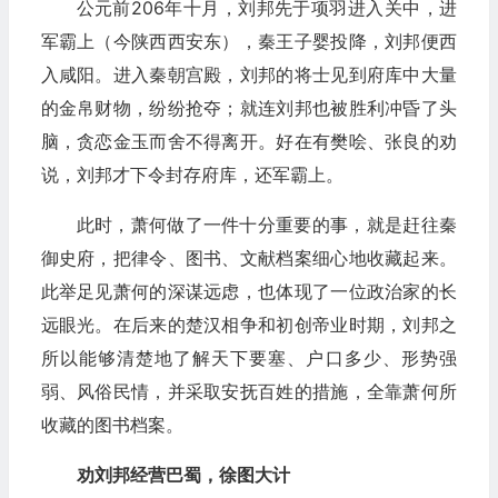
公元前206年十月，刘邦先于项羽进入关中，进
军霸上（今陕西西安东），秦王子婴投降，刘邦便西
入咸阳。进入秦朝宫殿，刘邦的将士见到府库中大量
的金帛财物，纷纷抢夺；就连刘邦也被胜利冲昏了头
脑，贪恋金玉而舍不得离开。好在有樊哙、张良的劝
说，刘邦才下令封存府库，还军霸上。
此时，萧何做了一件十分重要的事，就是赶往秦
御史府，把律令、图书、文献档案细心地收藏起来。
此举足见萧何的深谋远虑，也体现了一位政治家的长
远眼光。在后来的楚汉相争和初创帝业时期，刘邦之
所以能够清楚地了解天下要塞、户口多少、形势强
弱、风俗民情，并采取安抚百姓的措施，全靠萧何所
收藏的图书档案。
劝刘邦经营巴蜀，徐图大计