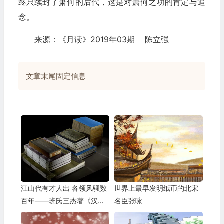
终只续封了萧何的后代，这是对萧何之功的肯定与追
念。
来源：《月读》2019年03期 陈立强
文章末尾固定信息
江山代有才人出 各领风骚数
世界上最早发明纸币的北宋
百年——班氏三杰著《汉
名臣张咏
书》 11