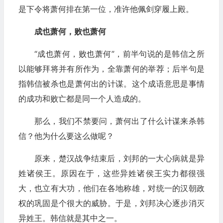
是下令将萧何排在第一位，准许他佩剑穿履上殿。
成也萧何，败也萧何
“成也萧何，败也萧何”，前半句说的是韩信之所
以能够拜将并有所作为，全靠萧何的举荐；后半句是
指韩信被杀也是萧何出的计谋。这个成语意思是事情
的成功和败亡都是同一个人造成的。
那么，我们不禁要问，萧何出了什么计谋来杀韩
信？他为什么要这么做呢？
原来，楚汉战争结束后，刘邦的一大心病就是异
姓诸侯王。原因在于，这些异姓诸侯王实力都很强
大，也立有大功，他们在各地称雄，对统一的汉朝政
权的巩固是个很大的威胁。于是，刘邦决心逐步消灭
异姓王。韩信就是其中之一。