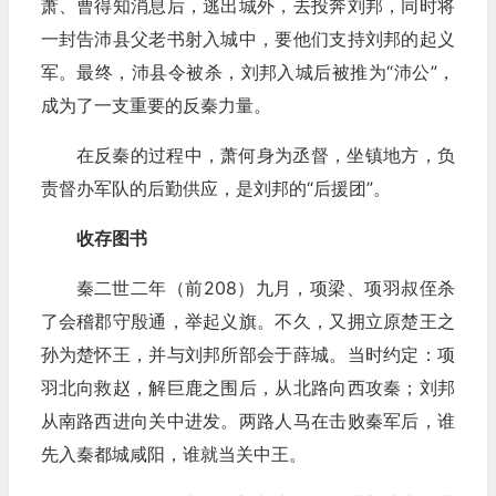
萧、曹得知消息后，逃出城外，去投奔刘邦，同时将
一封告沛县父老书射入城中，要他们支持刘邦的起义
军。最终，沛县令被杀，刘邦入城后被推为“沛公”，
成为了一支重要的反秦力量。
在反秦的过程中，萧何身为丞督，坐镇地方，负
责督办军队的后勤供应，是刘邦的“后援团”。
收存图书
秦二世二年（前208）九月，项梁、项羽叔侄杀
了会稽郡守殷通，举起义旗。不久，又拥立原楚王之
孙为楚怀王，并与刘邦所部会于薛城。当时约定：项
羽北向救赵，解巨鹿之围后，从北路向西攻秦；刘邦
从南路西进向关中进发。两路人马在击败秦军后，谁
先入秦都城咸阳，谁就当关中王。