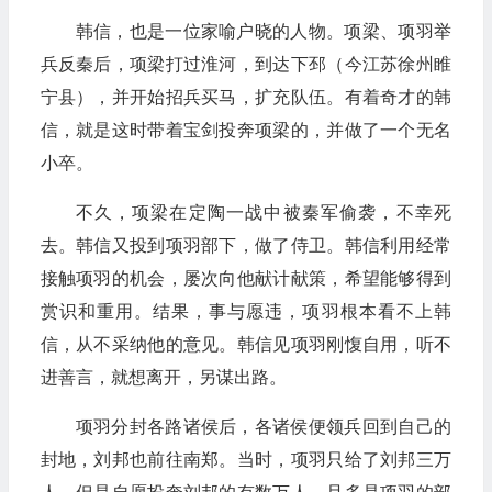
韩信，也是一位家喻户晓的人物。项梁、项羽举
兵反秦后，项梁打过淮河，到达下邳（今江苏徐州睢
宁县），并开始招兵买马，扩充队伍。有着奇才的韩
信，就是这时带着宝剑投奔项梁的，并做了一个无名
小卒。
不久，项梁在定陶一战中被秦军偷袭，不幸死
去。韩信又投到项羽部下，做了侍卫。韩信利用经常
接触项羽的机会，屡次向他献计献策，希望能够得到
赏识和重用。结果，事与愿违，项羽根本看不上韩
信，从不采纳他的意见。韩信见项羽刚愎自用，听不
进善言，就想离开，另谋出路。
项羽分封各路诸侯后，各诸侯便领兵回到自己的
封地，刘邦也前往南郑。当时，项羽只给了刘邦三万