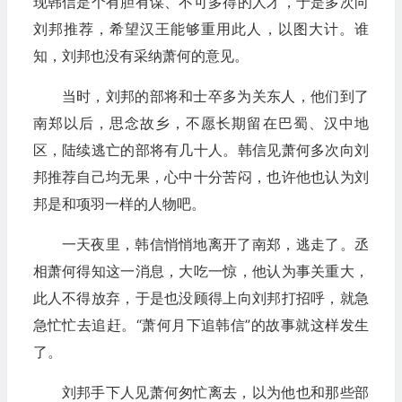
现韩信是个有胆有谋、不可多得的人才，于是多次向
刘邦推荐，希望汉王能够重用此人，以图大计。谁
知，刘邦也没有采纳萧何的意见。
当时，刘邦的部将和士卒多为关东人，他们到了
南郑以后，思念故乡，不愿长期留在巴蜀、汉中地
区，陆续逃亡的部将有几十人。韩信见萧何多次向刘
邦推荐自己均无果，心中十分苦闷，也许他也认为刘
邦是和项羽一样的人物吧。
一天夜里，韩信悄悄地离开了南郑，逃走了。丞
相萧何得知这一消息，大吃一惊，他认为事关重大，
此人不得放弃，于是也没顾得上向刘邦打招呼，就急
急忙忙去追赶。“萧何月下追韩信”的故事就这样发生
了。
刘邦手下人见萧何匆忙离去，以为他也和那些部