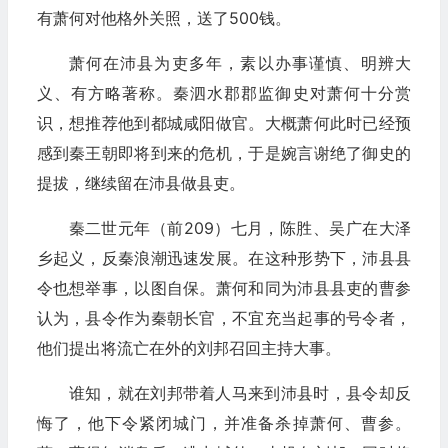
有萧何对他格外关照，送了500钱。
萧何在沛县为吏多年，素以办事谨慎、明辨大
义、有方略著称。秦泗水郡郡监御史对萧何十分赏
识，想推荐他到都城咸阳做官。大概萧何此时已经预
感到秦王朝即将到来的危机，于是婉言谢绝了御史的
提拔，继续留在沛县做县吏。
秦二世元年（前209）七月，陈胜、吴广在大泽
乡起义，反秦浪潮迅速发展。在这种形势下，沛县县
令也想举事，以图自保。萧何和同为沛县县吏的曹参
认为，县令作为秦朝长官，不宜充当起事的号令者，
他们提出将流亡在外的刘邦召回主持大事。
谁知，就在刘邦带着人马来到沛县时，县令却反
悔了，他下令紧闭城门，并准备杀掉萧何、曹参。