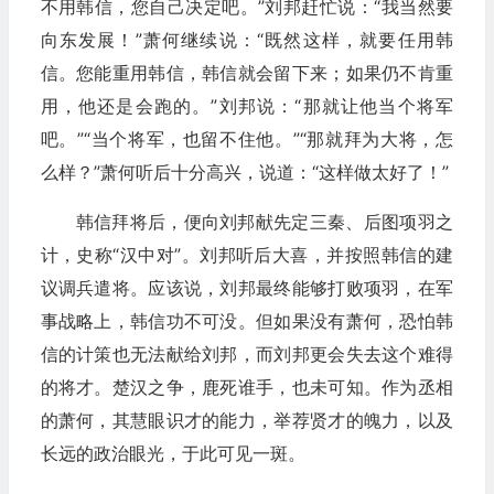
不用韩信，您自己决定吧。”刘邦赶忙说：“我当然要
向东发展！”萧何继续说：“既然这样，就要任用韩
信。您能重用韩信，韩信就会留下来；如果仍不肯重
用，他还是会跑的。”刘邦说：“那就让他当个将军
吧。”“当个将军，也留不住他。”“那就拜为大将，怎
么样？”萧何听后十分高兴，说道：“这样做太好了！”
韩信拜将后，便向刘邦献先定三秦、后图项羽之
计，史称“汉中对”。刘邦听后大喜，并按照韩信的建
议调兵遣将。应该说，刘邦最终能够打败项羽，在军
事战略上，韩信功不可没。但如果没有萧何，恐怕韩
信的计策也无法献给刘邦，而刘邦更会失去这个难得
的将才。楚汉之争，鹿死谁手，也未可知。作为丞相
的萧何，其慧眼识才的能力，举荐贤才的魄力，以及
长远的政治眼光，于此可见一斑。