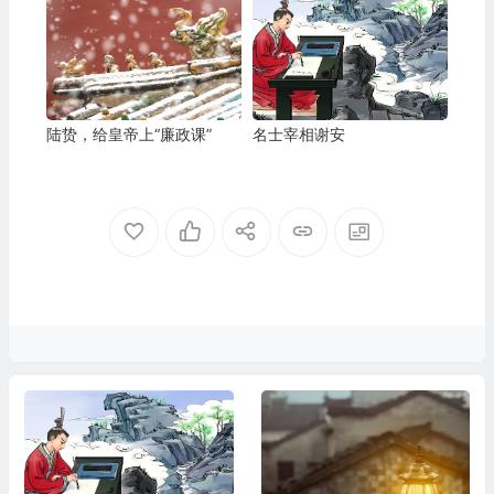
陆贽，给皇帝上“廉政课”
名士宰相谢安