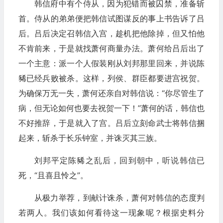
韩信府中有个侍从，因为犯错而被囚禁，准备斩
首。侍从的弟弟便把韩信试图谋反的事上书告诉了吕
后。吕后决定召韩信入宫，趁机把他除掉，但又怕他
不肯前来，于是就找萧何商量办法。萧何给吕后出了
一个主意：派一个人假装刚从刘邦那里回来，并说陈
豨已经兵败被杀。这样，列侯、群臣都要进宫祝贺。
为确保万无一失，萧何还亲自对韩信说：“你尽管生了
病，但无论如何也要去祝贺一下！”萧何的话，韩信也
不好推辞，于是就入了宫。吕后立刻命武士将韩信捆
起来，斩杀于长乐钟室，并诛灭其三族。
刘邦平定陈豨之乱后，回到朝中，听说韩信已
死，“且喜且怜之”。
从极力举荐，到献计诛杀，萧何对韩信的态度判
若两人。我们该如何看待这一现象呢？根据史料分