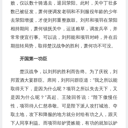
败，仅以数十骑逃去，退回荥阳。此时，关中丁壮多
数已被征发，萧何便调发老弱和不到服役年龄的少年
去荥阳增援，才使刘邦重整旗鼓。刘邦和项羽在荥阳
相持期间，萧何镇抚关中，运送粮草，调发兵卒，并
常常便宜行事。可以说，刘邦能和项羽对峙，并在后
期扭转局势，取得楚汉战争的胜利，萧何功不可没。
开国第一功臣
楚汉战争，以刘邦的胜利而告终。为了庆祝，刘
邦置酒大宴群臣。席间，刘邦问群臣道：“我之所以能
取得天下，是因为什么呢？项羽之所以失去天下，又
是因为什么呢？”高起、王陵回答说：“陛下傲慢任
性，项羽待人仁慈恭敬。可是陛下派人攻打城池、夺
取土地，攻下和降服的地方就分封给有功之人，跟天
下人同享利益。而项羽却妒贤嫉能，有功的就加以妒