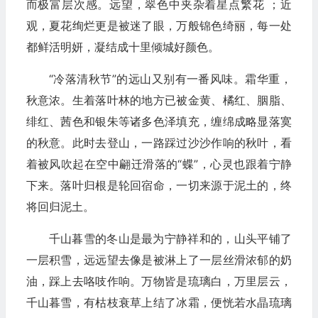
而极富层次感。远望，翠色中夹杂着星点繁花 ；近
观，夏花绚烂更是被迷了眼，万般锦色绮丽，每一处
都鲜活明妍，凝结成十里倾城好颜色。
“冷落清秋节”的远山又别有一番风味。霜华重，
秋意浓。生着落叶林的地方已被金黄、橘红、胭脂、
绯红、茜色和银朱等诸多色泽填充，缠绵成略显落寞
的秋意。此时去登山，一路踩过沙沙作响的秋叶，看
着被风吹起在空中翩迁滑落的“蝶”，心灵也跟着宁静
下来。落叶归根是轮回宿命，一切来源于泥土的，终
将回归泥土。
千山暮雪的冬山是最为宁静祥和的，山头平铺了
一层积雪，远远望去像是被淋上了一层丝滑浓郁的奶
油，踩上去咯吱作响。万物皆是琉璃白，万里层云，
千山暮雪，有枯枝衰草上结了冰霜，便恍若水晶琉璃