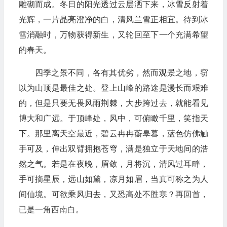
雕砌而成。冬日的阳光透过云层洒下来，冰雪反射着
光辉，一片晶亮澄净的白，清风兰雪正相宜。待到冰
雪消融时，万物获得新生，又轮回至下一个充满希望
的春天。
四季之景不同，各有其优劣，然而观景之地，窃
以为山顶是最佳之处。登上山峰的路途是漫长而艰难
的，但是只要无畏风雨荆棘，大步跨过去，就能看见
博大和广远。于顶峰处，风中，可俯瞰千里，笑指天
下。那里离天空最近，碧云冉冉蘅皋暮，蓝色仿佛触
手可及，伸出双臂拥抱苍穹，满是独立于天地间的浩
然之气。若是在夜晚，眉敛，月将沉，清风过耳畔，
手可摘星辰，远山如黛，凉月如眉，当真可称之为人
间仙境。可欲乘风归去，又恐高处不胜寒？再回首，
已是一角西南白。