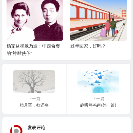
杨宪益和戴乃迭：中西合璧
过年回家，好吗？
的“神雕侠侣”
上一篇
下一篇
腊月至，欲还乡
静听鸟鸣声(外一篇)
发表评论