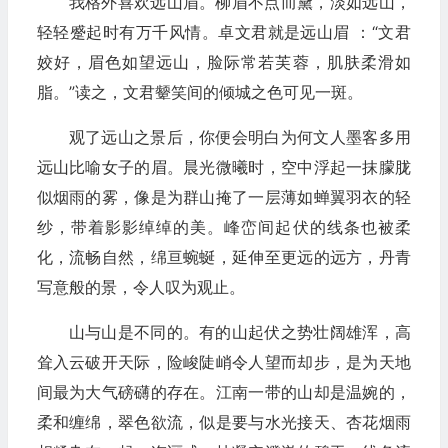
我格外喜欢远山眉。柳眉不点而黛，淡如远山，
轻轻蹙起时有万千风情。卓文君就是远山眉 ：“文君
姣好，眉色如望远山，脸际常若芙蓉，肌肤柔滑如
脂。”读之，文君颦笑间的倾城之色可见一斑。
观了远山之景后，你便会明白为何文人墨客多用
远山比喻女子的眉。晨光微曦时，空中浮起一抹朦胧
似烟雨的雾，像是为群山掩了一层薄如蝉翼羽衣的轻
纱，带着影影绰绰的美。峰峦间起伏的线条也被柔
化，流畅自然，绵亘蜿蜒，延伸至更远的远方，丹青
写意般的景，令人叹为观止。
山与山是不同的。有的山起伏之势壮阔雄浑，高
耸入云破开天际，险峻陡峭令人望而却步，是为天地
间最为大气磅礴的存在。江南一带的山却是温婉的，
柔和缠绵，翠色欲流，似是要与水光接天、杏花烟雨