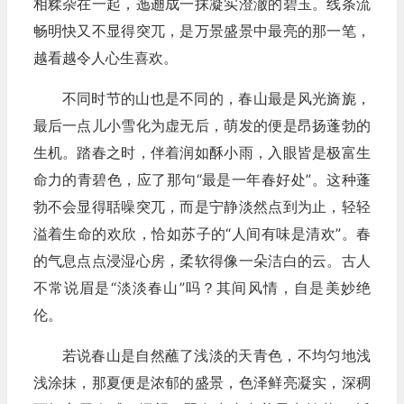
相糅杂在一起，迤逦成一抹凝实澄澈的碧玉。线条流
畅明快又不显得突兀，是万景盛景中最亮的那一笔，
越看越令人心生喜欢。
不同时节的山也是不同的，春山最是风光旖旎，
最后一点儿小雪化为虚无后，萌发的便是昂扬蓬勃的
生机。踏春之时，伴着润如酥小雨，入眼皆是极富生
命力的青碧色，应了那句“最是一年春好处”。这种蓬
勃不会显得聒噪突兀，而是宁静淡然点到为止，轻轻
溢着生命的欢欣，恰如苏子的“人间有味是清欢”。春
的气息点点浸湿心房，柔软得像一朵洁白的云。古人
不常说眉是“淡淡春山”吗？其间风情，自是美妙绝
伦。
若说春山是自然蘸了浅淡的天青色，不均匀地浅
浅涂抹，那夏便是浓郁的盛景，色泽鲜亮凝实，深稠