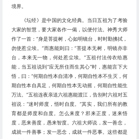
境界。
《坛经》是中国的文化经典。当日五祖为了考验
大家的智慧，要大家各作一偈，以便付法。神秀大师
作了一首：“身是菩提树，心如明镜台，时时勤拂拭，
勿使惹尘埃。”而惠能则曰：“菩提本无树，明镜亦非
台，本来无一物，何处惹尘埃。”五祖付法传衣给惠
能，当五祖说到“应无所住而生其心”时，惠能言下大
悟，曰：“何期自性本自清净，何期自性本不生灭，何
期自性本自具足，何期自性本无动摇，何期自性能生
万法。”五祖连夜亲送六祖惠能渡江，告别时六祖对五
祖说：“迷时师度，悟时自度。”其实，我们所有的教
育都是师度和自度。怎么来度？邪来正度，迷来悟
度，恶来善度，愚来智度。六祖大师说，发一善念，
成就一件善事；发一恶念，成就一件恶事。这些都是