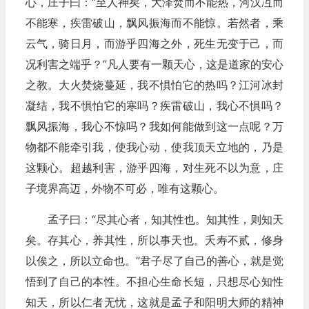
心，庄子曰：“至人神矣，大泽焚而不能热，河汉冱而
不能寒，疾雷破山，飘风振海而不能惊。若然者，乘
云气，骑日月，而游乎四海之外，死生无变于己，而
况利害之端乎？”凡人要有一颗天心，这是道家的安心
之教。大火焚烧蔓延，我不惧怕它的热吗？江河冰封
凝结，我不惧怕它的寒吗？疾雷破山，我心不惧吗？
飘风振海，我心不惊吗？我如何能做到这一点呢？万
物都不能牵引我，使我心动，使我顶天立地的，乃是
这颗心。超越利害，游乎四海，对生死不以为意，庄
子境界高迈，外物不可必，唯有这颗心。
孟子曰：“尽其心者，知其性也。知其性，则知天
矣。存其心，养其性，所以事天也。夭寿不贰，修身
以俟之，所以立命也。”君子尽了自己的善心，就是觉
悟到了自己的本性。不担心生命长短，只想尽心知性
知天，所以仁者无忧，这就是孟子和阳明大师的精神