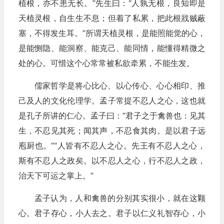
植根，亦不患无长。”先生曰：“人孰无根，良知即是
天植灵根，自生生不息；但着了私累，把此根戕贼蔽
塞，不得发生耳。”所谓天植灵根，是能照能觉的心，
是能恻隐、能洞察、能克己、能同情，能懂得精微之
处的心。可惜这个心常常被私欲牵累，不能生发。
儒家哲学是将心比心、以心传心、心心相印、推
己及人的文化伦理学。孟子常提不忍人之心，这也就
是孔子所讲的仁心。孟子曰：“君子之于禽兽也：见其
生，不忍见其死；闻其声，不忍食其肉。是以君子远
庖厨也。”“人皆有不忍人之心。先王有不忍人之心，
斯有不忍人之政矣。以不忍人之心，行不忍人之政，
治天下可运之掌上。”
孟子认为，人和禽兽的分别其实很小，就在这颗
心。君子存心，小人去之。君子以仁义礼智存心，小