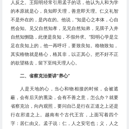
人反之。王阳明经常引用孟子的话，他认为人和为学
的本原就是心，良知即天理，善意即天理。仁义礼智
不是外在的，是内在的。他说，“知是心之本体，心自
然会知。见父自然知孝，见兄自然知弟，见孺子入井
自然知恻隐，此便是良知，不假外求。”阳明心学是立
足在良知上的，他一再呼吁，要致良知。格物致知，
其实格物就是格心，格其非，以正其心。把不好不正
的欲望格去，留下至纯天理人心。
二、省察克治要讲“养心”
人是天地的心，当心和物相接的时候，会被遮
蔽，会有后天的熏染，会有不善之意，怎么办？就要
省察克治，向内观照，要问自己是行在正道之上还是
行在邪道之上。越南有个古代王宫，上面写着四个
字：居仁由义。孟子说：仁，人之安宅也；义，人之