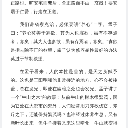
正路也。旷安宅而弗居，舍正路而不由，哀哉！要安
居于仁爱，行走在正道。
我们讲省察克治，必须要讲“养心”二字。孟子
曰：“养心莫善于寡欲。其为人也寡欲，虽有不存焉
者，寡矣；其为人也多欲，虽有存焉者，寡矣。”寡欲
是指去除不正的欲望，孟子认为修养品性最好的办法
莫过于节制欲望。
在孟子看来，人的本性是善的，是天之所赋予
的。这也是王阳明和他非常接近的地方。心不会被掩
盖，总在发光，即使在幽暗之处也会发光。孟子讲了
一个“牛山之木”的故事：从前牛山的树木很繁茂，因
为它处在大都市的郊外，人们经常用刀斧砍伐它，斧
斤之下，还能保持繁茂吗？也许经过休养生息，又有
新叶长出来，但牛羊接着又来这里啃食，牛山就变得