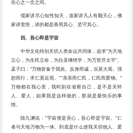
在心之一念之间。
儒家讲尽心知性知天，道家讲凡人有颗天心，佛
家讲觉悟，讲的都是善用其心、坚守其心。
四、吾心即是宇宙
中华文化特别关切人类命运共同体，追求“为天地
立心，为生民立命，为往圣继绝学，为万世开太平”。
孟子曰：“万物皆备于我矣。反身而诚，乐莫大焉。强
恕而行，求仁莫近焉。”“亲亲而仁民，仁民而爱物。”
万物都在我心里，我时刻在省察自己，是不是关怀
人、爱人，如果我是这样做的，那就是最快乐的事
情。
陆九渊说：“宇宙便是吾心，吾心即是宇宙。”仁
者与天地万物为一体。到底是什么使我关切他人、爱