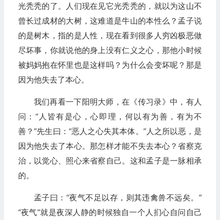
光秃秃的了。人们现在见它光秃秃的，就以为这山不
曾长过成材的大树，这难道是牛山的本性么？孟子说
的是树木，指的是人性，现在看到很多人穷凶极恶做
尽坏事，你就说他的身上没有仁义之心，那他小时候
被妈妈抱在怀里也是这样吗？为什么会变坏呢？那是
因为他失去了本心。
我们再看一下阳明大师，在《传习录》中，有人
问：“人皆有是心，心即理，何以有为善，有为不
善？”先生曰：“恶人之心失其本体。”人之所以恶，是
因为他失去了本心。那怎样才能不失去本心？省察克
治，以觉心、照心来省察自己。这和孟子是一脉相承
的。
孟子曰：“夜气不足以存，则其违禽兽不远矣。”
“夜气”就是夜深人静的时候独自一个人扪心自问自己