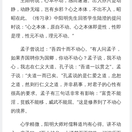
王阳明说，心本不动，感而遂通。出入亦只是动
静，动静无端，岂有乡邪？心之本体，不出不入，昭
昭在此。《传习录》中阳明先生回答学生陆澄的提问
时说：“心之本体，原自不动。心之本体即是性，性即
是理，性元不动，理元不动。”
孟子曾说过：“吾四十而不动心。”有人问孟子，
如果齐国聘你为国卿，你动不动心？孟子说，我不动
心，我志在仁义大道。孔子说：“吾道一以贯之”。孟
子说：“夫道一而已矣。”孔孟说的是仁爱之道，忠恕
之道，然则行仁义之道，并非易事，对君子的心性有
很高的要求。孟子有三句话非常有影响：“富贵不能
淫，贫贱不能移，威武不能屈。”这是修养到了不动心
的境界。
心学精微，阳明大师对儒释道均有心得。讲不动