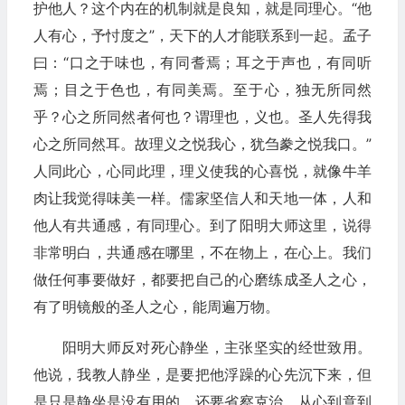
护他人？这个内在的机制就是良知，就是同理心。“他
人有心，予忖度之”，天下的人才能联系到一起。孟子
曰：“口之于味也，有同耆焉；耳之于声也，有同听
焉；目之于色也，有同美焉。至于心，独无所同然
乎？心之所同然者何也？谓理也，义也。圣人先得我
心之所同然耳。故理义之悦我心，犹刍豢之悦我口。”
人同此心，心同此理，理义使我的心喜悦，就像牛羊
肉让我觉得味美一样。儒家坚信人和天地一体，人和
他人有共通感，有同理心。到了阳明大师这里，说得
非常明白，共通感在哪里，不在物上，在心上。我们
做任何事要做好，都要把自己的心磨练成圣人之心，
有了明镜般的圣人之心，能周遍万物。
阳明大师反对死心静坐，主张坚实的经世致用。
他说，我教人静坐，是要把他浮躁的心先沉下来，但
是只是静坐是没有用的，还要省察克治。从心到意到