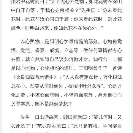
指岩中花树问曰：“天下无心外之物，如此花树在深山
中自开自落，于我心亦何相关？”先生曰：“你未看此
花时，此花与汝心同归于寂；你来看此花时，则此花
颜色一时明白起来，便知此花不在你心外。”
以心照物，是阳明心学最精髓的部分。心如何觉
悟、觉照、省察、戒慎、立志等，做任何事情都有心
在照，就自然知道自己该如何做才对。知行合一，都
是以心照物，心物相照的道理。王阳明曾作了一首诗
《咏良知四首示诸生》：“人人自有定盘针，万化根源
总在心。却笑从前颠倒见，枝枝叶叶外头寻”。心是万
化之源，不求心而求物，不求内而求外，离开自心而
另寻本原，岂不是颠倒梦想？
先生一日出游禹穴，顾田间禾曰：“能几何时，又
如此长了！”范兆期在旁曰：“此只是有根。学问能自