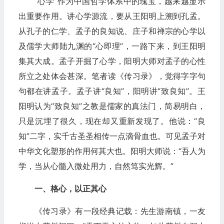
“心学”作为中国哲学体系中的瑰宝，越来越显示
出重要作用。讲心学源流，要从王阳明上溯到孔孟。
从孔子的仁学、孟子的良知说、庄子和禅宗的心学以
及儒学大师陆九渊的“心即理”，一路下来，到王阳明
集其大成。孟子开掘了心学，阳明大师对孟子的心性
所立之处体会甚深。笔者读《传习录》，觉得字字句
句都在讲孟子。孟子讲“良知”，阳明讲“致良知”。王
阳明认为“致良知”之教是儒家的真法门，简易明白，
只是沉埋了很久，现在却又重新发现了。他说：“良
知”二字，实千古圣圣相传一点滴骨血也。可见孟子对
中华文化塑形的作用何其大也。阳明大师说：“吾人为
学，当从心髓入微处用力，自然笃实光辉。”
一、格心，以正其心
《传习录》有一段经典记载：先生游南镇，一友