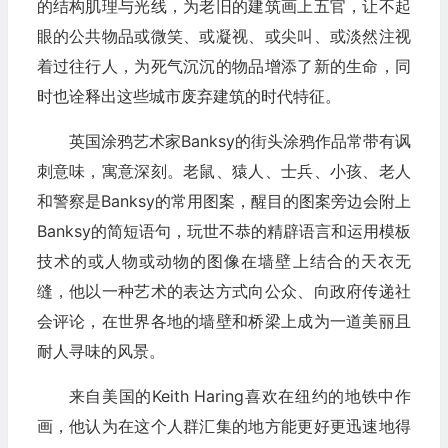
的结构肌理与光线，为老旧的建筑画上五官，让不起
眼的公共物品或微笑、或凝视、或尖叫、或淡然注视
着过往行人，为死气沉沉的物品增添了新的生命，同
时也诠释出这些城市废弃建筑的时代特征。
英国涂鸦艺术家Banksy的街头涂鸦作品常带有讽
刺意味，寓意深刻。老鼠、猿人、士兵、小孩、老人
和警察是Banksy的常用图案，醒目的图案旁边会附上
Banksy的简短语句，玩世不恭的精辟语言和运用模板
技术的或人物或动物的图像在墙壁上结合的天衣无
缝，他以一种艺术的表达方式向公众、向政府传递社
会评论，在世界各地的墙壁和桥梁上成为一道美丽且
耐人寻味的风景。
来自美国的Keith Haring喜欢在纽约的地铁中作
画，他认为在这个人群汇集的地方能更好更迅速地得