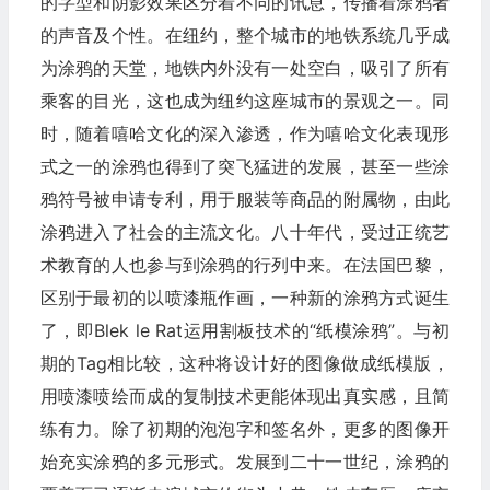
的字型和阴影效果区分着不同的讯息，传播着涂鸦者
的声音及个性。在纽约，整个城市的地铁系统几乎成
为涂鸦的天堂，地铁内外没有一处空白，吸引了所有
乘客的目光，这也成为纽约这座城市的景观之一。同
时，随着嘻哈文化的深入渗透，作为嘻哈文化表现形
式之一的涂鸦也得到了突飞猛进的发展，甚至一些涂
鸦符号被申请专利，用于服装等商品的附属物，由此
涂鸦进入了社会的主流文化。八十年代，受过正统艺
术教育的人也参与到涂鸦的行列中来。在法国巴黎，
区别于最初的以喷漆瓶作画，一种新的涂鸦方式诞生
了，即Blek le Rat运用割板技术的“纸模涂鸦”。与初
期的Tag相比较，这种将设计好的图像做成纸模版，
用喷漆喷绘而成的复制技术更能体现出真实感，且简
练有力。除了初期的泡泡字和签名外，更多的图像开
始充实涂鸦的多元形式。发展到二十一世纪，涂鸦的