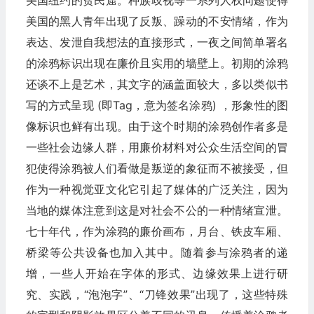
美国纽约的贫民窟。种族歧视等一系列人权问题使得
美国的黑人青年出现了反叛、躁动的不安情绪，作为
表达、发泄自我想法的直接形式，一夜之间简单署名
的涂鸦标识出现在廉价且实用的墙壁上。初期的涂鸦
还谈不上是艺术，其文字的涵盖面较大，多以类似书
写的方式呈现 (即Tag，意为签名涂鸦) ，形象性的图
像标识也鲜有出现。由于这个时期的涂鸦创作者多是
一些社会边缘人群，用廉价材料对公众生活空间的冒
犯使得涂鸦被人们看做是叛逆的象征而不被接受，但
作为一种视觉亚文化它引起了媒体的广泛关注，因为
当地的媒体注意到这是对社会不公的一种情绪宣泄。
七十年代，作为涂鸦的廉价画布，月台、铁皮车厢、
桥梁等公共设备也加入其中。随着参与涂鸦者的递
增，一些人开始在字体的形式、边缘效果上进行研
究、实践，“泡泡字”、“刀锋效果”出现了，这些特殊