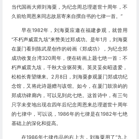
当代国画大师刘海粟，为纪念周总理逝世十周年，不
久前给周恩来同志故居寄来自撰自书的七律一首。”
早在1982年，刘海粟应邀在福建参观，就曾用
“不朽声威震九垓”来赞美过郑成功。是年1月，刘海粟
在厦门看到陈武星创作的砖画《郑成功》，为纪念郑
成功收复台湾320周年，便在砖画上题七绝一首：不
朽声威震九垓，千秋大业驱荷夷。英灵妥矣昭遗爱，
松柏长青望继来。2月8日，刘海粟参观厦门郑成功纪
念馆，又将此诗题赠与该馆。如今，在厦门鼓浪屿的
郑成功碑廊内，可以见到此七绝。这首诗中，有三句
只字未变地出现在四年后纪念周恩来总理逝世十周年
的七律中，可以说，1986年的七律是在1982年七绝
基础上的深化和提高。
在1986年七律作品的右上方，刘海粟用了“九上