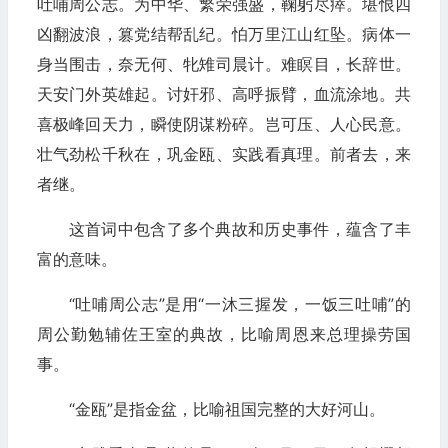
吐哺周公志。为中华、繁荣强盛，鞠躬尽瘁。堪恨四
凶翻波浪，篡党结帮乱纪。怕万里江山红坠。病体一
身当围击，奈无何、牝雉司晨计。难瞑目，长辞世。
天安门外英雄起。讨奸邪、高呼振臂，血流涂地。共
喜极峰回天力，瞬使阴谋粉碎。岂可压、人心民意。
壮气劲松千秋在，巩金瓯、实践看真理。前者去，来
者继。
这首词中包含了多个典故和历史事件，蕴含了丰
富的意味。
“吐哺周公志”是用“一沐三握发，一饭三吐哺”的
周公勤勉辅佐王室的典故，比喻周恩来总理操劳国
事。
“金瓯”是指金盆，比喻祖国完整的大好河山。