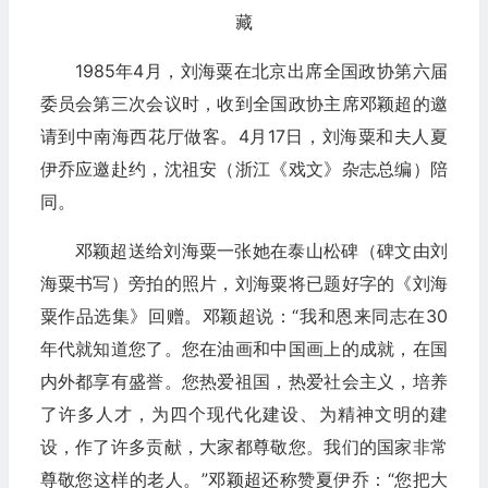
藏
1985年4月，刘海粟在北京出席全国政协第六届
委员会第三次会议时，收到全国政协主席邓颖超的邀
请到中南海西花厅做客。4月17日，刘海粟和夫人夏
伊乔应邀赴约，沈祖安（浙江《戏文》杂志总编）陪
同。
邓颖超送给刘海粟一张她在泰山松碑（碑文由刘
海粟书写）旁拍的照片，刘海粟将已题好字的《刘海
粟作品选集》回赠。邓颖超说：“我和恩来同志在30
年代就知道您了。您在油画和中国画上的成就，在国
内外都享有盛誉。您热爱祖国，热爱社会主义，培养
了许多人才，为四个现代化建设、为精神文明的建
设，作了许多贡献，大家都尊敬您。我们的国家非常
尊敬您这样的老人。”邓颖超还称赞夏伊乔：“您把大