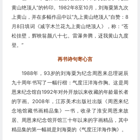
黄山绝顶人”的钤印。1982年8至10月，刘海粟第九次
上黄山，并在多幅作品中以“九上黄山绝顶人”自赞：8
月8日填词《减字木兰花九上黄山绝顶人》，称：“苍
松挂壁，辉映翁颜八十七。雷瀑奔腾，迓我黄山九度
登。”
再书诗句寄心言
1988年，93岁的刘海粟为纪念周恩来总理诞辰
九十周年书写了一幅行楷：气度汪洋海作胸。这是周
恩来纪念馆自1992年对外开放以来收藏的年龄最长者
的字画。2008年，江苏美术出版社出版《周恩来纪
念地馆藏书画精品集》一书，收录了淮安周恩来故
居、周恩来纪念馆开馆三十年以来的字画精品，其中
精品集的第一幅就是刘海粟的《气度汪洋海作胸》。