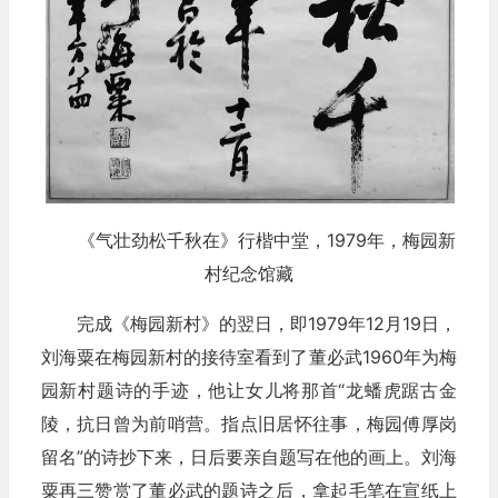
《气壮劲松千秋在》行楷中堂，1979年，梅园新
村纪念馆藏
完成《梅园新村》的翌日，即1979年12月19日，
刘海粟在梅园新村的接待室看到了董必武1960年为梅
园新村题诗的手迹，他让女儿将那首“龙蟠虎踞古金
陵，抗日曾为前哨营。指点旧居怀往事，梅园傅厚岗
留名”的诗抄下来，日后要亲自题写在他的画上。刘海
粟再三赞赏了董必武的题诗之后，拿起毛笔在宣纸上