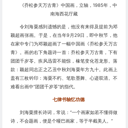
《乔松参天万古青》中国画，立轴，1985年，中
南海西花厅藏
令刘海粟感到遗憾的是，他没有来得及提前为邓
颖超画张画。于是，在当年9月29日，即中秋节，他
在家中专门为邓颖超画了一幅中国画《乔松参天万古
青》。画的右下角题诗一首：乔松参天万古青，下有
团团千岁苓。疾风迅雷不能惊，椽笔变化苍龙形。落
款：颖超同志正之乙丑中秋刘海粟年方九十。此画上
盖有三枚钤印：海粟不朽、笔歌墨舞、心迹双清。不
难看出画中“团团千岁苓”的指代。
七律书轴忆功德
刘海粟擅长诗词，常说：“一个画家如若不懂得做
诗，不会题画，便是个哑巴画家，等于半截美人。”