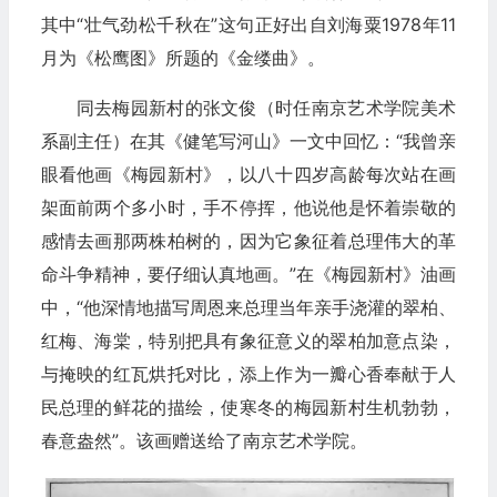
其中“壮气劲松千秋在”这句正好出自刘海粟1978年11
月为《松鹰图》所题的《金缕曲》。
同去梅园新村的张文俊（时任南京艺术学院美术
系副主任）在其《健笔写河山》一文中回忆：“我曾亲
眼看他画《梅园新村》，以八十四岁高龄每次站在画
架面前两个多小时，手不停挥，他说他是怀着崇敬的
感情去画那两株柏树的，因为它象征着总理伟大的革
命斗争精神，要仔细认真地画。”在《梅园新村》油画
中，“他深情地描写周恩来总理当年亲手浇灌的翠柏、
红梅、海棠，特别把具有象征意义的翠柏加意点染，
与掩映的红瓦烘托对比，添上作为一瓣心香奉献于人
民总理的鲜花的描绘，使寒冬的梅园新村生机勃勃，
春意盎然”。该画赠送给了南京艺术学院。