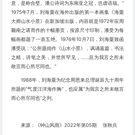
意，是称合璧。潘公诗词为东南亚之冠，岂虚语哉。”
1975年7月，刘海粟在海外出版的第一本画集《海粟
大师山水小景》在新加坡出版，内容就是1972年应周
颖南之请而作的十幅册页，按原尺寸印制，潘受为每
幅画都题了一首五绝。1976年10月7日，刘海粟致函
潘受说：“公所题拙作《山水小景》，讽诵嘉篇，书法
之精，诗笔之美，并世所罕见，……且为我言之所未
敢言而心所尽同也。”
1988年，刘海粟为纪念周恩来总理诞辰九十周年
所题的“气度汪洋海作胸”，也应属“为我言之所未敢言
而心所尽同也”之列。
来源：《钟山风雨》2022年第05期 张秋兵