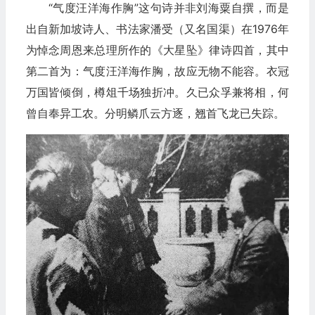
“气度汪洋海作胸”这句诗并非刘海粟自撰，而是
出自新加坡诗人、书法家潘受（又名国渠）在1976年
为悼念周恩来总理所作的《大星坠》律诗四首，其中
第二首为：气度汪洋海作胸，故应无物不能容。衣冠
万国皆倾倒，樽俎千场独折冲。久已众孚兼将相，何
曾自奉异工农。分明鳞爪云方逐，翘首飞龙已失踪。