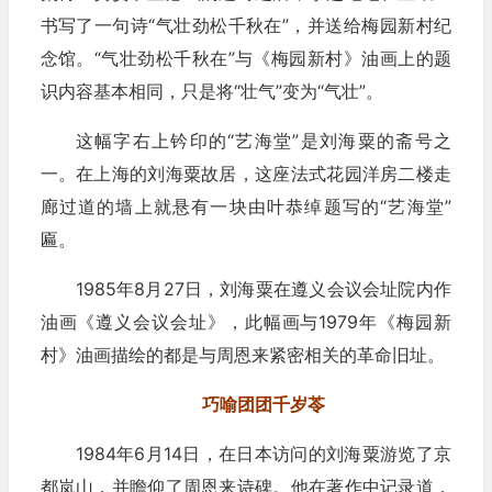
书写了一句诗“气壮劲松千秋在”，并送给梅园新村纪
念馆。“气壮劲松千秋在”与《梅园新村》油画上的题
识内容基本相同，只是将“壮气”变为“气壮”。
这幅字右上钤印的“艺海堂”是刘海粟的斋号之
一。在上海的刘海粟故居，这座法式花园洋房二楼走
廊过道的墙上就悬有一块由叶恭绰题写的“艺海堂”
匾。
1985年8月27日，刘海粟在遵义会议会址院内作
油画《遵义会议会址》，此幅画与1979年《梅园新
村》油画描绘的都是与周恩来紧密相关的革命旧址。
巧喻团团千岁苓
1984年6月14日，在日本访问的刘海粟游览了京
都岚山，并瞻仰了周恩来诗碑。他在著作中记录道，