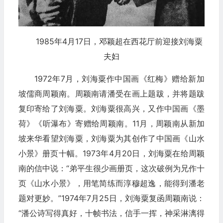
1985年4月17日，邓颖超在西花厅前迎接刘海粟
夫妇
1972年7月，刘海粟作中国画《红梅》赠给新加
坡儒商周颖南。周颖南请潘受在画上题跋，并将题跋
复印寄给了刘海粟。刘海粟很高兴，又作中国画《墨
荷》《听瀑布》寄赠给周颖南。11月，周颖南从新加
坡来华看望刘海粟，刘海粟为其创作了中国画《山水
小景》册页十幅。1973年4月20日，刘海粟在给周颖
南的信中说：“弟平生很少画册页，这次破例为兄作十
页《山水小景》，用笔简练而淳穆超逸，能得到潘老
题对更妙。”1974年7月25日，刘海粟复函周颖南说：
“潘公诗写得真好，十帧书法，信手一挥，神采淋漓得