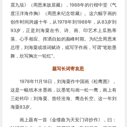
震九垓》（周恩来故居藏），1988年的行楷中堂《气
度汪洋海作胸》（周恩来纪念馆藏）。这六幅字画的
创作时间跨越十年，从1978年到1988年，从83岁到
93岁，正是刘海粟在书、诗、画、印艺术上瓜熟蒂
落、心手相应、挥洒自如的巅峰时期。为纪念周恩来
总理，刘海粟或填词赋诗，或写字作画，可谓“笔歌墨
舞，欣写胸次一轮红”。
题写长词寄哀思
1978年11月18日，刘海粟作中国画《松鹰图》，
这是一幅纸本水墨画，以墨笔勾画一松一鹰，画上有
三处钤印：刘海粟、曾经沧海、鹰击长空。这一年刘
海粟83岁。
画上题有一首《金缕曲为天安门诗抄作》，曰：