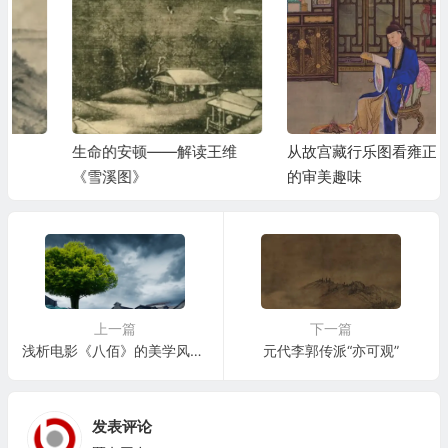
生命的安顿——解读王维
从故宫藏行乐图看雍正皇帝
《雪溪图》
的审美趣味
上一篇
下一篇
浅析电影《八佰》的美学风格 李威 丁新怡
元代李郭传派“亦可观”
发表评论