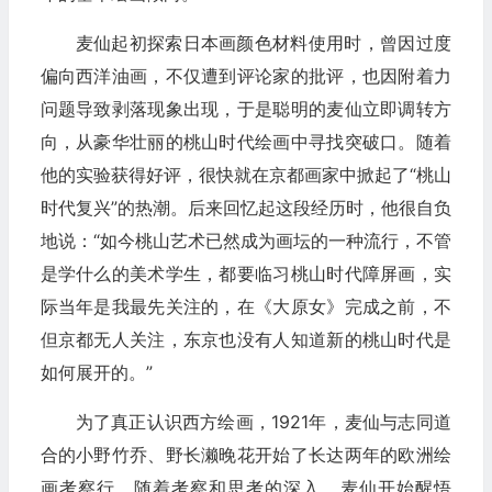
麦仙起初探索日本画颜色材料使用时，曾因过度
偏向西洋油画，不仅遭到评论家的批评，也因附着力
问题导致剥落现象出现，于是聪明的麦仙立即调转方
向，从豪华壮丽的桃山时代绘画中寻找突破口。随着
他的实验获得好评，很快就在京都画家中掀起了“桃山
时代复兴”的热潮。后来回忆起这段经历时，他很自负
地说：“如今桃山艺术已然成为画坛的一种流行，不管
是学什么的美术学生，都要临习桃山时代障屏画，实
际当年是我最先关注的，在《大原女》完成之前，不
但京都无人关注，东京也没有人知道新的桃山时代是
如何展开的。”
为了真正认识西方绘画，1921年，麦仙与志同道
合的小野竹乔、野长濑晚花开始了长达两年的欧洲绘
画考察行。随着考察和思考的深入，麦仙开始醒悟