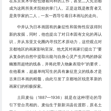
在东京美术学校也做着同样的工作，甚至二人先后都
成为这两所美术院校的掌门人。正是这既是教育者又
是美学家的二人，一东一西导引着日本画坛的走向。
中井认为日本画固有的象征性和装饰性应该得到
新的发掘，同时，他也提出了对日本固有文化的再认
识，并从东亚文化圈内寻找艺术原动力，这些观点对
京都地区的画家影响至深。他尤其对画家们提出了“要
从复杂的自然中提取出能与自身心灵产生共鸣的静寂
幽雅而超绝的线条，并将此带入物象表现中”的要求，
在他看来，超越单纯写生的具有象征意义的线条才是
古来日本画的精髓，由此引发了京都地区锐意革新的
画家们的积极探索。
土田麦仙（1887—1936）就是在这种理论的导
引下登台亮相的。麦仙生于新新潟县佐渡郡，原名土