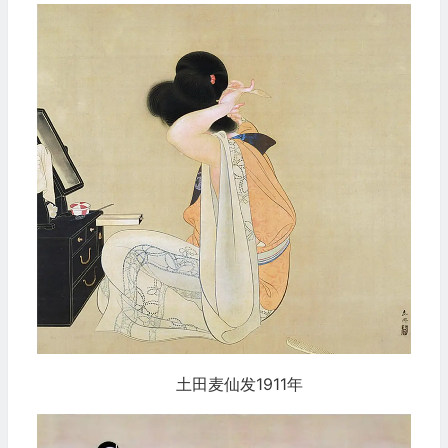
土田麦仙发1911年