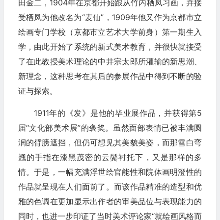
田金二，1904年在京都开始跟从竹内栖凤习画，并接
受栖凤为他改名为“麦仙”，1909年他又作为京都市立
绘画专门学校（京都市立艺术大学前身）第一期生入
学，由此开始了系统的新式美术教育，并很快就接受
了在此教授美术理论的中井宗太郎所灌输的新思潮、
新理念，这种思考在其后的参展作品中得到不断的验
证与探索。
1911年的《发》是他的毕业展作品，并获得第5
届“文化部美术展”的褒奖。虽然面部表情已被丰满圆
润的臂膀遮挡，但仍可想见其美貌美姿，而那雪白弯
翘的手指在漆黑茂密的云鬓衬托下，又是那样的多
情。于是，一幅充满浮世绘官能性和院体画明澄性的
作品就呈现在人们面前了。而该作品精准的造型和优
雅的色调在更加显示出作者的审美品位与表现能力的
同时，也进一步印证了当时美术评论家“就绘画风格而