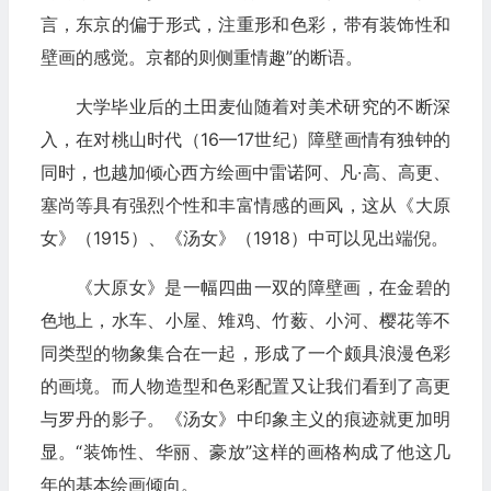
言，东京的偏于形式，注重形和色彩，带有装饰性和
壁画的感觉。京都的则侧重情趣”的断语。
大学毕业后的土田麦仙随着对美术研究的不断深
入，在对桃山时代（16—17世纪）障壁画情有独钟的
同时，也越加倾心西方绘画中雷诺阿、凡·高、高更、
塞尚等具有强烈个性和丰富情感的画风，这从《大原
女》（1915）、《汤女》（1918）中可以见出端倪。
《大原女》是一幅四曲一双的障壁画，在金碧的
色地上，水车、小屋、雉鸡、竹薮、小河、樱花等不
同类型的物象集合在一起，形成了一个颇具浪漫色彩
的画境。而人物造型和色彩配置又让我们看到了高更
与罗丹的影子。《汤女》中印象主义的痕迹就更加明
显。“装饰性、华丽、豪放”这样的画格构成了他这几
年的基本绘画倾向。