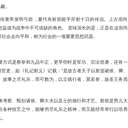
小觑。
相传黄帝发明弓箭，夏代有射箭能手羿射十日的传说。上古崇尚
愈益成为战争中不可或缺的角色。 意味深长的是，正是在这崇尚
导社会走向平和，称为社会的一项重要思想武器。
要方式是察举和九品中正，更早些时是军功、宗法世袭，还有一
级官吏，如《礼记射义》记载：“是故古者天子以射选诸侯、卿、
。故事之尽礼乐，而可数为，以立德行者，莫若射，故圣王务焉
来考察、甄别诸侯、卿大夫以及士的德行和才艺。射箭是男儿大
在各种技艺之中，能够穷尽礼乐之精神，而又能经常举行以培养
礼。