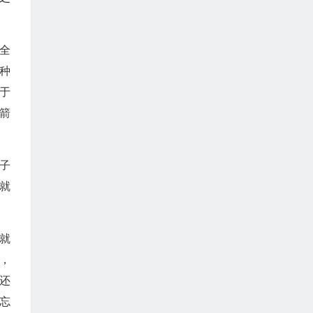
全
种
于
箭
子
就
就
，
还
忘