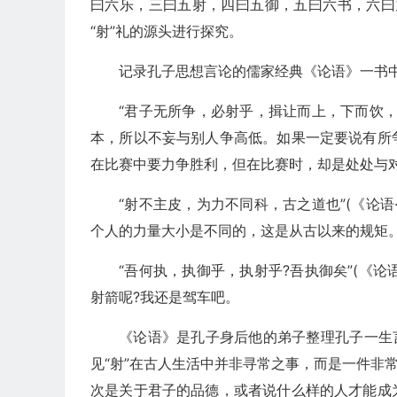
曰六乐，三曰五射，四曰五御，五曰六书，六曰
“射”礼的源头进行探究。
记录孔子思想言论的儒家经典《论语》一书中
“君子无所争，必射乎，揖让而上，下而饮，
本，所以不妄与别人争高低。如果一定要说有所
在比赛中要力争胜利，但在比赛时，却是处处与
“射不主皮，为力不同科，古之道也”(《论
个人的力量大小是不同的，这是从古以来的规矩
“吾何执，执御乎，执射乎?吾执御矣”(《论
射箭呢?我还是驾车吧。
《论语》是孔子身后他的弟子整理孔子一生
见“射”在古人生活中并非寻常之事，而是一件非
次是关于君子的品德，或者说什么样的人才能成