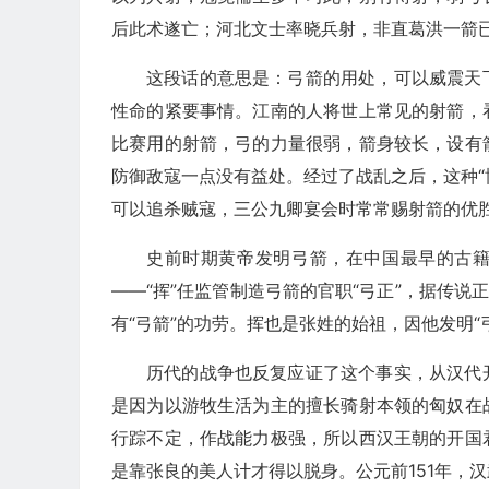
后此术遂亡；河北文士率晓兵射，非直葛洪一箭已
这段话的意思是：弓箭的用处，可以威震天
性命的紧要事情。江南的人将世上常见的射箭，
比赛用的射箭，弓的力量很弱，箭身较长，设有
防御敌寇一点没有益处。经过了战乱之后，这种“
可以追杀贼寇，三公九卿宴会时常常赐射箭的优
史前时期黄帝发明弓箭，在中国最早的古籍
——“挥”任监管制造弓箭的官职“弓正”，据传说
有“弓箭”的功劳。挥也是张姓的始祖，因他发明“
历代的战争也反复应证了这个事实，从汉代
是因为以游牧生活为主的擅长骑射本领的匈奴在
行踪不定，作战能力极强，所以西汉王朝的开国
是靠张良的美人计才得以脱身。公元前151年，