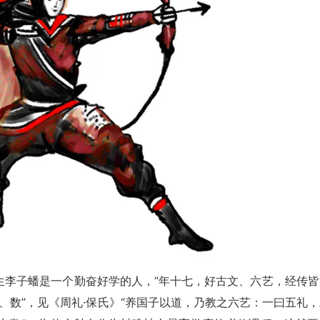
生李子蟠是一个勤奋好学的人，“年十七，好古文、六艺，经传皆
书、数”，见《周礼·保氏》“养国子以道，乃教之六艺：一曰五礼