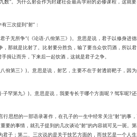
九数”。为什么射会作为封建社会最高学府的必修课程，这就要
有三次提到“射”：
君子无所争”(《论语·八佾第三》)。意思是说，君子以修身进德
争，那就是比射了。比射要分胜负，输了要当众饮罚酒，所以君
对手揖让而升，下来后一起饮酒，这就是君子之争。
语·八佾第三》)。意思是说，射艺，主要不在于射透箭靶子，因为
。
语·子罕第九》)。意思是说，我要专长于哪个方面呢？驾车呢?还
言行思想的一部语录著作，在孔子的一生中经常关注“射”的事，
常重要的事情，就孔子提到的几次谈论“射”的内容就可见一斑。第
为君子；第二、三次说的是关于技艺方面的，而技艺是一个人生