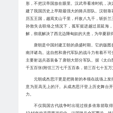
形，不把汉帝国放在眼里。汉武帝看准时机，决
建了我国历史上早期最强大的骑兵部队。汉朝靠
历五王国，越焉支山千里，歼敌八九千，斩折兰
孙敖失去联络之情况下，孤军挺进越过居延海
解，彻底解决了西北边陲匈奴的大患，为华夏获
唐朝是中国封建王朝的鼎盛时期。它的版图
南洋诸岛。这自然和唐代军队的战斗力有着不可
主要射远兵器装备了唐朝大部分军队。据《太白
千五百张(附弦三万七千五百条，箭三百七十五万
元朝成杰思汗更是把骑射的本领在战场上发挥
意为至高无上的汗。从成杰思汗登上历史舞台
力。
不仅我国古代战争时出现过很多依靠箭取