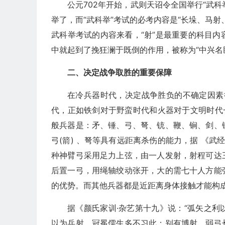
公元702年开始，武则天诏令全国举行“武科
举了，而“武科举”考试的必考内容是“长垛、马
武科举考试的内容来看，“射”是最重要的科目
中就起到了挽狂澜于既倒的作用，被称为“中兴名
二、决定战争取胜的重要保障
在冷兵器时代，决定战争胜负的不确定因素
代，正如铁剑对于野蛮时代和火器对于文明时代
般兵器是：矛、锤、弓、弩、铳、鞭、锏、剑、
弓(箭) 、弩等具有远距离杀伤的能力，据 《武
种神臂弓采用足力上弦，由一人发射，射程可达
后置一弓，用绳轴绞动张开，大的需七十人方能
的优势。而其他兵器都是近距离身体接触才能构
据《颜氏家训·杂艺第十九》说：“弧矢之
以为兵射，冠冕儒生多不习此；别有博射，弱弓