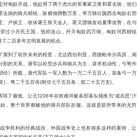
定对匈奴开战，他起用了两个杰出的军事家卫青和霍去病，他们
霍去病的骑兵精锐，纵横驰骋数万里，率万骑出陇西击匈奴右部
王、卢侯王，收休屠王祭天金人。霍又骠骑发动夏季攻势，在与
，穿过小月氏王国，抵祁连山，歼灭匈奴四万骑，匈奴河西精锐
得了二百多年文明发展的机会。
扩展到了前所未有的程度，北达西伯利亚，西接帕米尔高原，南
分割的关系。唐军以轻型步兵和骑兵为主，讲求机动性，弓弩作
阴经》所载，唐代军队一军人数为一万二千五百人，装备弓一万
支)，弩二千五百张(附弦七千五百条，箭二十五万支)。
得了极致。公元1206年在斡难河被各部落头领推为“成吉思”汗
开始，整个世界都被他的骑兵部队折服。这就是箭所带来的无穷
得战争胜利的经典战役，外国战争史上也有很多这样的案例，公