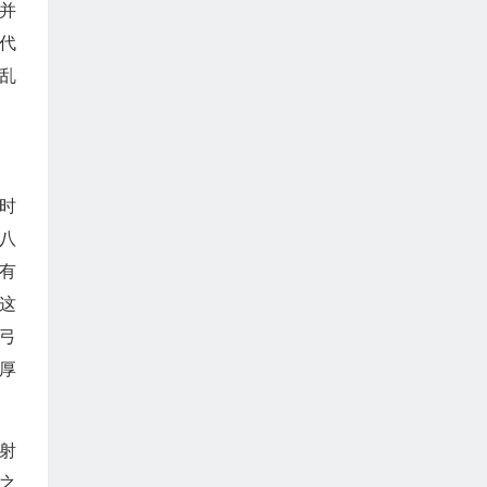
并
代
乱
时
八
有
，这
弓
厚
射
之