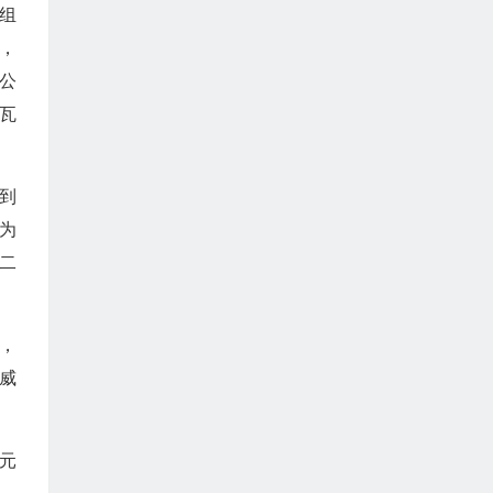
组
，
公
瓦
到
为
二
，
威
元