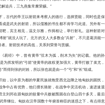
解追兵，三九燕集常縻荣赐。”
下，古代的帝王以射箭来考察人的德行，选择贤能，同时也是保
看成是武夫的射箭，所以儒雅的书生都不肯学习此道。另外有一
箭靶，宾主相见，温文尔雅，作揖相让，举行射礼。这种射箭对
博射”就没人玩了。北方的文人大多数会“兵射”，不只是葛洪能一
胜者。射箭技术的高低，关系到荣誉与赏赐。
《易经》中，曾有黄帝“弦木为弧，削木为矢”的记载。他的孙
正是为挥发明的“弓箭”使黄帝的政权更加强大，黄帝打败了蚩尤，
弓”而得到张的封姓，所以张也就是由一个“弓”和“长”组成。
开始，以中原为都的华夏民族就饱受西北边陲之地匈奴的困扰，
战争中占有优势，他们擅长骑射，在战争中灵活机动，速进速退
君主刘邦在跟匈奴的较量中兵败被围困在白登山四十多天，最后
汉武帝继位。匈奴在汉帝国数十年俯首称臣的迷惑之下，有点得意