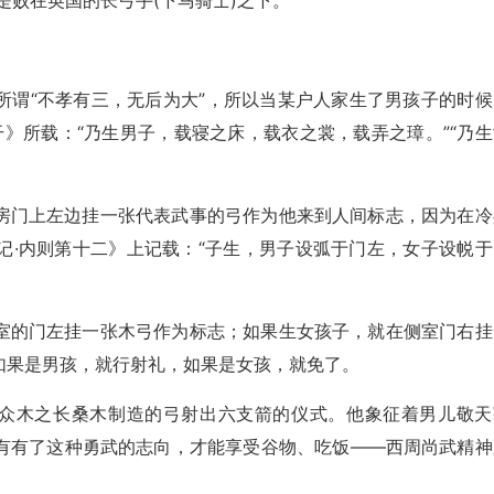
是败在英国的长弓手(下马骑士)之下。
所谓“不孝有三，无后为大”，所以当某户人家生了男孩子的时候
干》所载：“乃生男子，载寝之床，载衣之裳，载弄之璋。”“乃生
房门上左边挂一张代表武事的弓作为他来到人间标志，因为在冷
记·内则第十二》上记载：“子生，男子设弧于门左，女子设帨于
室的门左挂一张木弓作为标志；如果生女孩子，就在侧室门右挂
如果是男孩，就行射礼，如果是女孩，就免了。
用众木之长桑木制造的弓射出六支箭的仪式。他象征着男儿敬天
有有了这种勇武的志向，才能享受谷物、吃饭——西周尚武精神