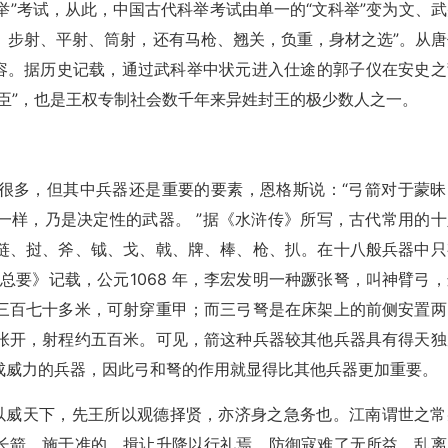
举”考试，从此，中国古代科举考试由单一的“文科举”变为文、武
射、步射、平射、筒射，还有马枪、翘关，负重，身材之选”。从唐
内容。据历史记载，通过武科举中状元进入仕途的郭子仪在安史之
臣”，也是王权专制社会数千年来异姓封王的极少数人之一。
很多，但其中兵器还是重要的要素，恩格斯说：“弓箭对于蒙昧
一样，乃是决定性的武器。 ”据《水浒传》所写，古代常用的十
链、挝、斧、钺、戈、戟、牌、棒、枪、扒。在十八般兵器中只
经总要》记载，公元1068 年，李宏发明一种蹶张弩，叫神臂弓
三百七十多米，可射穿重甲；而三弓弩是在床架上的前侧安置两
张开，射程约五百米。可见，箭这种兵器较其他兵器具有得天独
成威力的兵器，因此弓和弩的作用就显得比其他兵器更加重要。
利以威天下，先王所以观德择贤，亦济身之急务也。江南谓世之常
长箭，施于准的，揖让升降以行礼焉。防御寇难了无所益。乱离