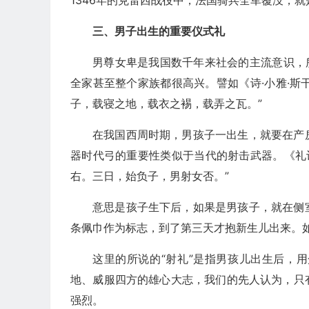
1346年的克雷西战役中，法国骑兵全军覆没，就
三、男子出生的重要仪式礼
男尊女卑是我国数千年来社会的主流意识，
全家甚至整个家族都很高兴。譬如《诗·小雅·斯
子，载寝之地，载衣之裼，载弄之瓦。”
在我国西周时期，男孩子一出生，就要在产
器时代弓的重要性类似于当代的射击武器。《礼
右。三日，始负子，男射女否。”
意思是孩子生下后，如果是男孩子，就在侧
条佩巾作为标志，到了第三天才抱新生儿出来。
这里的所说的“射礼”是指男孩儿出生后，
地、威服四方的雄心大志，我们的先人认为，只
强烈。