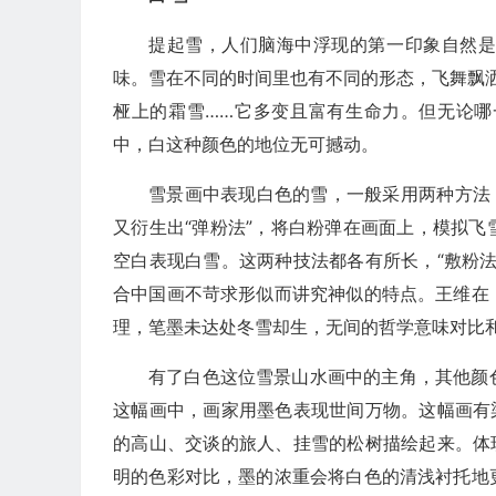
提起雪，人们脑海中浮现的第一印象自然
味。雪在不同的时间里也有不同的形态，飞舞飘洒
桠上的霜雪……它多变且富有生命力。但无论
中，白这种颜色的地位无可撼动。
雪景画中表现白色的雪，一般采用两种方法
又衍生出“弹粉法”，将白粉弹在画面上，模拟
空白表现白雪。这两种技法都各有所长，“敷粉
合中国画不苛求形似而讲究神似的特点。王维在
理，笔墨未达处冬雪却生，无间的哲学意味对比
有了白色这位雪景山水画中的主角，其他颜
这幅画中，画家用墨色表现世间万物。这幅画有
的高山、交谈的旅人、挂雪的松树描绘起来。体
明的色彩对比，墨的浓重会将白色的清浅衬托地