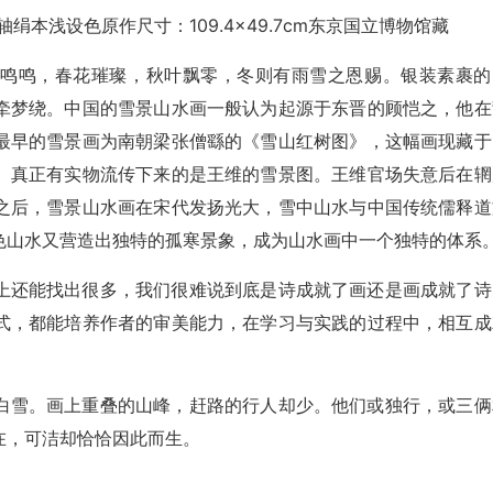
本浅设色原作尺寸：109.4×49.7cm东京国立博物馆藏
蝉鸣鸣，春花璀璨，秋叶飘零，冬则有雨雪之恩赐。银装素裹的
牵梦绕。中国的雪景山水画一般认为起源于东晋的顾恺之，他在
最早的雪景画为南朝梁张僧繇的《雪山红树图》，这幅画现藏于
。真正有实物流传下来的是王维的雪景图。王维官场失意后在辋
之后，雪景山水画在宋代发扬光大，雪中山水与中国传统儒释道
色山水又营造出独特的孤寒景象，成为山水画中一个独特的体系
上还能找出很多，我们很难说到底是诗成就了画还是画成就了诗
式，都能培养作者的审美能力，在学习与实践的过程中，相互成
白雪。画上重叠的山峰，赶路的行人却少。他们或独行，或三俩
在，可洁却恰恰因此而生。