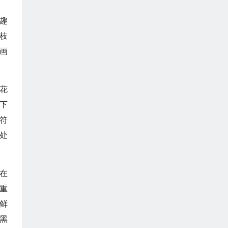
趣
枝
画
花
下
符
处
在
重
鲜
黑