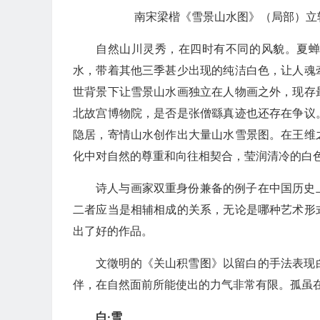
南宋梁楷《雪景山水图》（局部）立轴绢
自然山川灵秀，在四时有不同的风貌。夏
水，带着其他三季甚少出现的纯洁白色，让人魂
世背景下让雪景山水画独立在人物画之外，现存
北故宫博物院，是否是张僧繇真迹也还存在争议
隐居，寄情山水创作出大量山水雪景图。在王维
化中对自然的尊重和向往相契合，莹润清冷的白
诗人与画家双重身份兼备的例子在中国历史
二者应当是相辅相成的关系，无论是哪种艺术形
出了好的作品。
文徵明的《关山积雪图》以留白的手法表现
伴，在自然面前所能使出的力气非常有限。孤虽
白·雪