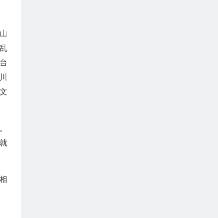
山
乱
台
川
文
。
。
就
相