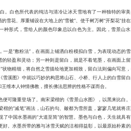
是白。白色所代表的纯洁与清冷让冰天雪地有了一种独特的审美
的雪花、厚重铺设在大地上的“雪被”、使千树万树“开梨花”挂在
哪一种形式，雪给人的颜色印象总以白色为主。因此，雪景山水
，一是“敷粉法”，在画面上铺洒白粉模拟白雪，为表现动态的雪
飞雪的轻盈和灵动；另一种则是留白，就是不着笔墨，在画面上留
法”状物精细，将自然之雪描绘地更加精致，留白法则偏向写意，
《雪溪图》中就以巧妙的构思将山石、小桥、行人上的白雪留白
和王维本人钟情佛教，擅长佛法思辨的性格不谋而合。
色便可隆重登场了。南宋梁楷的《雪景山水图》，以黑来比白。
梁楷的“减笔”画法，山石的勾、皴都为雪所盖，寥寥几笔就将庄
现了中国水墨画的“大道至简”的智慧。墨色与白色，天生就具有
更好。水墨所带的雅与冰雪天赋的洁相得益彰，以最原始朴素的