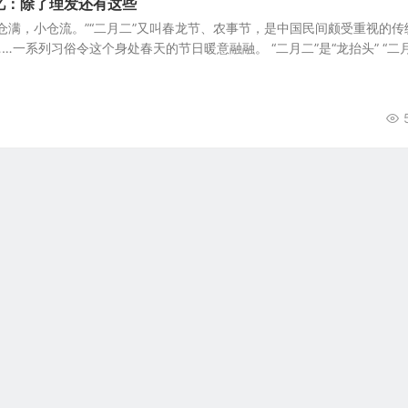
忆：除了理发还有这些
仓满，小仓流。”“二月二”又叫春龙节、农事节，是中国民间颇受重视的传
…一系列习俗令这个身处春天的节日暖意融融。 “二月二”是“龙抬头” “二月
Copyright © 文艺百科 版权所有.