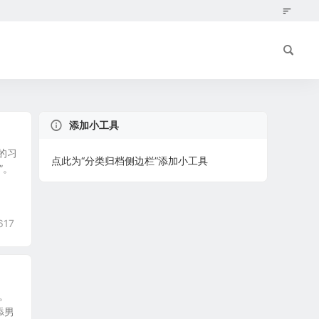
添加小工具
的习
点此为“分类归档侧边栏”添加小工具
”。
617
的。
添男