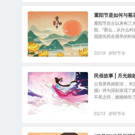
重阳节是如何与菊
重阳节自古以来有三
阳。”那么，从什么时
我国先民在很早的时候就
02/19
岁时节令
民俗故事 | 月光娘
云母屏风烛影深， 长
娥》诗句深刻表现了
不死之药，嫦娥偷吃了这
02/13
岁时节令