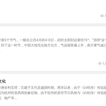
第5个节气，一般在公历4月的4-6日，此时太阳到达黄经15°。“清明”这
，到了这一时节，中国大地无论南方北方，气温都普遍上升，南方雾气减
.
1,
文化
座佛舍利宝塔，它建于五代吴越国时期。两宋以来，由于《白蛇传》传说
成为杭州民俗风情的象征物。由于杭州的某些节日风俗与《白蛇传》传说
物产等...