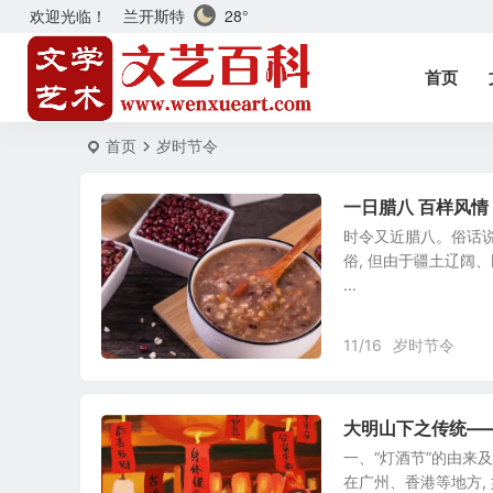
兰开斯特
28°
欢迎光临！
首页
首页
岁时节令
一日腊八 百样风情
时令又近腊八。俗话说
俗, 但由于疆土辽阔、
...
11/16
岁时节令
大明山下之传统——
一、“灯酒节”的由来及
在广州、香港等地方,