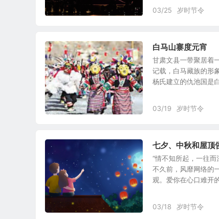
03/25
岁时节令
白马山寨度元宵
甘肃文县一带聚居着
记载，白马藏族的形
杨氏建立的仇池国是白马
03/19
岁时节令
七夕、中秋和屋顶
“情不知所起，一往而
不久前，风靡网络的一
观。爱你在心口难开的羞
03/18
岁时节令