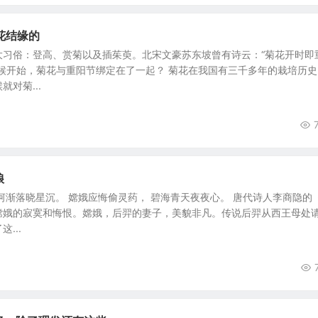
花结缘的
大习俗：登高、赏菊以及插茱萸。北宋文豪苏东坡曾有诗云：“菊花开时即
候开始，菊花与重阳节绑定在了一起？ 菊花在我国有三千多年的栽培历史
对菊...
娘
河渐落晓星沉。 嫦娥应悔偷灵药， 碧海青天夜夜心。 唐代诗人李商隐的
嫦娥的寂寞和悔恨。嫦娥，后羿的妻子，美貌非凡。传说后羿从西王母处
...