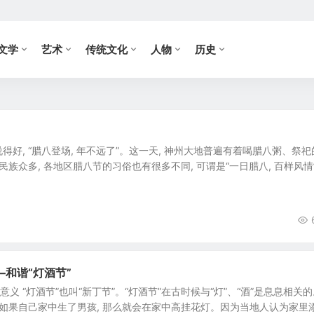
文学
艺术
传统文化
人物
历史
得好, “腊八登场, 年不远了”。这一天, 神州大地普遍有着喝腊八粥、祭祀
民族众多, 各地区腊八节的习俗也有很多不同, 可谓是“一日腊八, 百样风情
和谐“灯酒节”
意义 “灯酒节”也叫“新丁节”。“灯酒节”在古时候与“灯”、“酒”是息息相关
 如果自己家中生了男孩, 那么就会在家中高挂花灯。因为当地人认为家里