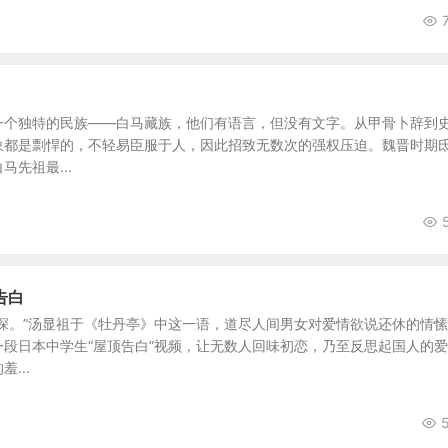
一个独特的民族——白马藏族，他们有语言，但没有文字。从甲骨卜辞到
象都是剽悍的，不轻易臣服于人，因此招致无数次的强权压迫。魏晋时期
先祖最...
告白
深。”汤显祖于《牡丹亭》中这一语，道尽人间男女对爱情欲说还休的情
段日本中学生“屋顶告白”视频，让无数人回味初恋，乃至反思起国人的
...