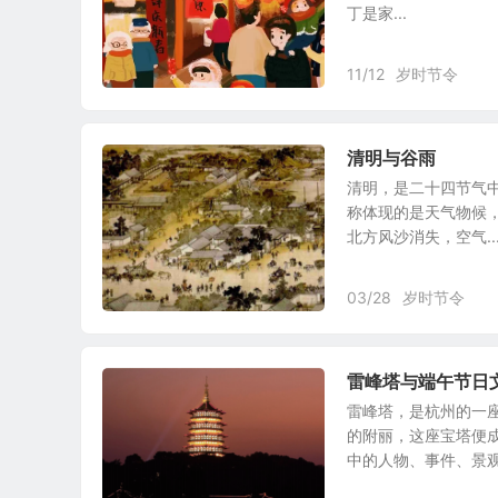
丁是家...
11/12
岁时节令
清明与谷雨
清明，是二十四节气中
称体现的是天气物候
北方风沙消失，空气..
03/28
岁时节令
雷峰塔与端午节日
雷峰塔，是杭州的一
的附丽，这座宝塔便
中的人物、事件、景观、