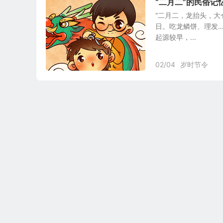
“二月二”的民俗记
“二月二，龙抬头，大
日。吃龙鳞饼、理发…
起源较早，...
02/04
岁时节令