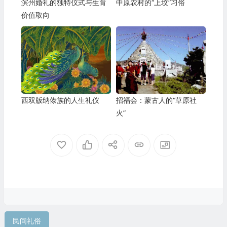
滨州婚礼的独特仪式与生育
中原农村的“上坟”习俗
价值取向
西双版纳傣族的人生礼仪
招福会：蒙古人的“草原社
火”
民间礼俗