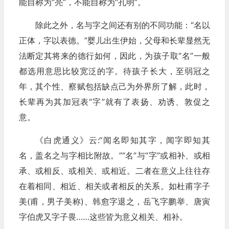
能自称为“亮”，不能自称为“孔明”。
除此之外，名与字之间还有别的不同功能：“名以
正体，字以表德。”婴儿出生伊始，父母和长辈显然无
法断定其将来的德行如何，因此，为孩子取“名”一般
都选用意思比较宽泛的字。待孩子长大，至弱冠之
年，其个性、察赋包括缺点己为外界所了解，此时，
长辈再为其加冠表“字”就有了表扬、劝诱、敦促之
意。
《白虎通义》云:“闻名即知其字，闻字即知其
名，盖名之与字相比附故。”“名”与“字”或相补、或相
承、或相反、或相关、或相近。二者在意义上往往存
在着相同、相近、相关或者相反的关系。如杜甫字子
美(甫，男子美称)、韩愈字退之，岳飞字鹏举、唐寅
字伯虎又字子畏……这些皆为意义相关、相补。