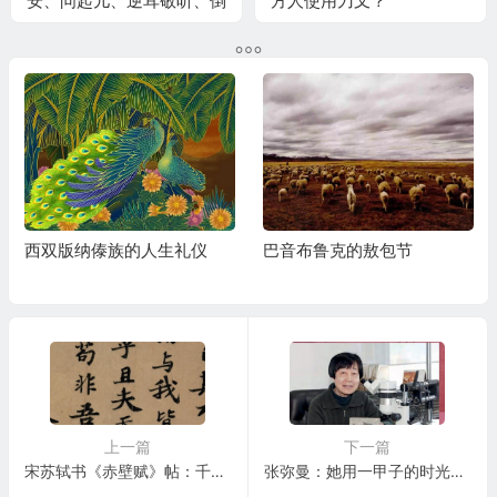
安、问起儿、逆耳敬听、倒
方人使用刀叉？
夜壶
西双版纳傣族的人生礼仪
巴音布鲁克的敖包节
上一篇
下一篇
宋苏轼书《赤壁赋》帖：千古名帖，千年一误
张弥曼：她用一甲子的时光，揭开了远古化石的秘密