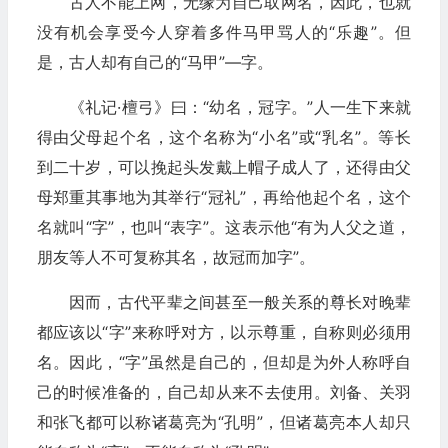
古人不能上网，无缘为自己取网名，因此，也就
没有机会享受今人穿着多件马甲骂人的“乐趣”。但
是，古人却有自己的“马甲”—字。
《礼记·檀弓》曰：“幼名，冠字。”人一生下来就
得由父母起个名，这个名称为“小名”或“乳名”。等长
到二十岁，可以挽起头发戴上帽子成人了，还得由父
母郑重其事地为其举行“冠礼”，再给他起个名，这个
名就叫“字”，也叫“表字”。这表示他“有为人父之道，
朋友等人不可复称其名，故冠而加字”。
因而，古代平辈之间甚至一般关系的尊长对晚辈
都应该以“字”来称呼对方，以示尊重，自称则必须用
名。因此，“字”虽然是自己的，但却是为外人称呼自
己的时候准备的，自己却从来不去使用。刘备、关羽
和张飞都可以称诸葛亮为“孔明”，但诸葛亮本人却只