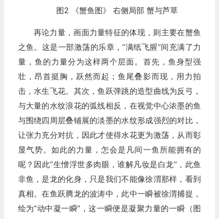
图2 《蟹鱼图》 右侧局部 蟹与芦草
再论力量，画面力量特征的体现，则主要在蟹鱼
之鱼。这是一部激荡的乐章，“满纸飞腥”间充满了力
量，鱼的力量分为这样两个层面。首先，鱼身型强
壮，昂首挺胸，跃然而起；鱼尾叠影而现，用力拍
击，水生飞花。其次，鱼跃弹跳的造型曲线为反弓，
与大量的水纹浪花的弧线相反，在视觉中心浓墨的鱼
与围绕四周层叠铺展的淡墨的水纹形成强烈的对比，
让张力充分对抗，因此才使得水花更为激荡，从而彰
显气势。如此的力量，怎会是凡间一鱼所能拥有的
呢？因此“生憎浮世多肉眼，谁解凡妆是白龙”，此鱼
非鱼，是龙的化身，只是我们不能像徐渭那样，看到
真相。在鱼跃腾龙的波涛中，此中一瞬被徐渭捕捉，
绘为“动中凝一瞬”，这一瞬便是凝聚力量的一瞬（图