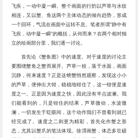
飞疾，一动中凝一瞬。整个画面的行韵以芦草与水纹
相连，又以蟹、鱼这两个主体动态的倾向趋势，形成
一个回环，气流在画面中运转不息。笔者所谓“静中有
飞疾，动中凝一瞬”的概括，从何而来？在两个相对独
立的绘画部分里，我们逐一讨论。
首先论《蟹鱼图》中的速度。对于速度的讨论主
要围绕蟹鱼之蟹而展开。芦草一枝，落于水面，画面
沉静，何来速度？正是这螃蟹悄然观察，发现这小小
的芦草，便伸出大钳，稳稳地钳住了，这一钳便是速
度之一。正是因为速度之快，因此没有半点波澜。我
们能看到的，只是钳住的结果，芦草微动，水波微
澜，一切发生于眨眼间，这个动作我们不曾看到就已
经完成了。速度之二则更为精彩，首先化作蟹之形
态，尤其以蟹爪的笔法体现。徐渭画蟹，体态多壮硕