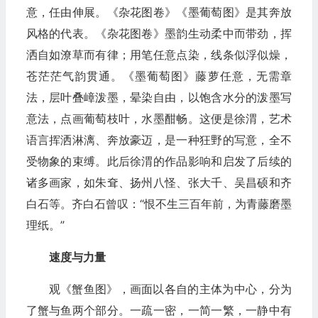
意，任由伸展。《杂花图卷》《墨葡萄图》是其奔放
风格的代表。《杂花图卷》墨韵生动柔中而带劲，挥
洒自如潦草而有律；用笔任意点染，线条似浮似燥，
苍茫茫气韵贯通。《墨葡萄图》藤萝任意，无需章
法，层叶叠嶂泼墨，晕染自由，以饱含水分的泼墨写
意法，点画葡萄枝叶，水墨酣畅。这便是徐渭，艺术
语言挥洒淋漓、奔放豪迈，是一种狂野的写意，全不
受物象的束缚。此后徐渭的作品影响和启发了后续的
诸多画家，如朱耷、扬州八怪、张大千、吴昌硕和齐
白石等。齐白石曾叹：“恨不生三百年前，为青藤磨墨
理纸。”
速度与力量
观《蟹鱼图》，画面以各自的主体为中心，分为
了蟹与鱼两个部分。一疏一密，一简一繁，一静中有