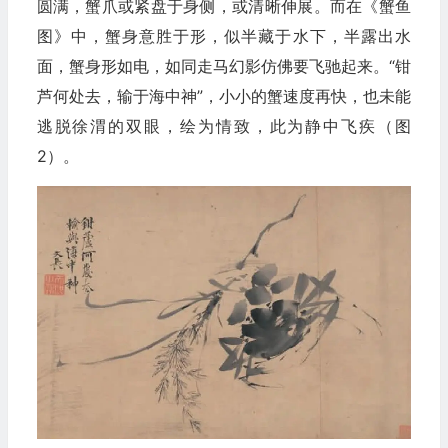
圆满，蟹爪或紧盘于身侧，或清晰伸展。而在《蟹鱼
图》中，蟹身意胜于形，似半藏于水下，半露出水
面，蟹身形如电，如同走马幻影仿佛要飞驰起来。“钳
芦何处去，输于海中神”，小小的蟹速度再快，也未能
逃脱徐渭的双眼，绘为情致，此为静中飞疾（图
2）。