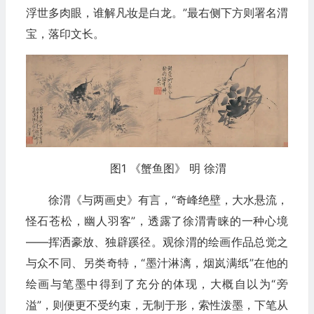
浮世多肉眼，谁解凡妆是白龙。”最右侧下方则署名渭
宝，落印文长。
图1 《蟹鱼图》 明 徐渭
徐渭《与两画史》有言，“奇峰绝壁，大水悬流，
怪石苍松，幽人羽客”，透露了徐渭青睐的一种心境
——挥洒豪放、独辟蹊径。观徐渭的绘画作品总觉之
与众不同、另类奇特，“墨汁淋漓，烟岚满纸”在他的
绘画与笔墨中得到了充分的体现，大概自以为“旁
溢”，则便更不受约束，无制于形，索性泼墨，下笔从