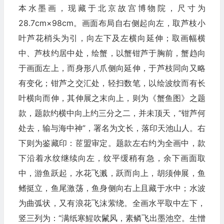
本水墨画，现藏于北京故宫博物院，尺寸为
28.7cm×98cm。画面布局自右侧起向左，取芦枝小
叶芦花梢头为引，向左下及左横向延伸；取画幅横
中、芦枝约居中处，绘蟹，以蟹钳芦于胸前，蟹趋向
于画面左上，而身形八爪侧向延伸，于芦枝同向又略
有变化；钳芦之交汇处，轻扫数笔，以绘波纹而有长
叶横向而伸，其伸展之末向上，则为《蟹鱼图》之题
款，题款约横中向上约三分之二，并未顶天，“钳芦何
处去，输与海中神”，署名为文长，落印天池山人。右
下则为鉴藏印：茝盟审定。题款左右约为全画中，款
下沿着水纹继续向左，纹平缓稍有急，余下画面取
中，游鱼跃起，水花飞溅，跃而向上，胡须伸展，鱼
鳍挺立，鱼尾激荡，鱼身侧向右上且藏于水中；水波
为曲弧状，又有浪花飞沫萦绕。全画水平取中左下，
竖三列为：“满纸寒鯹吹鬛风，素鳞飞出墨池空。生憎