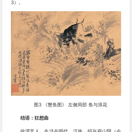
3）。
图3 《蟹鱼图》 左侧局部 鱼与浪花
结语：狂想曲
徐渭其人，生活在明代，汉族，绍兴府山阴（今