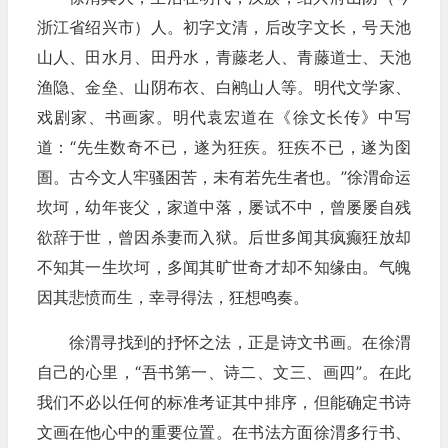
浙江省绍兴市）人。初字文清，后改字文长，号天池
山人、田水月、田丹水，青藤老人、青藤道士、天池
渔隐、金垒、山阴布衣、白鹇山人等。明代文学家、
戏剧家、书画家。明代袁宏道在《徐文长传》中写
道：“先生数奇不已，遂为狂疾。狂疾不已，遂为囹
圄。古今文人牢骚困苦，未有若先生者也。”徐渭命运
坎坷，幼年丧父，家道中落，屡试不中，曾屡屡自残
欲辞于世，曾因杀妻而入狱。后世多闻其疯癫狂放却
不知其一生坎坷，多闻其旷世奇才却不知缘由。气魄
因其悲愤而生，幸寻得法，狂想鸣奏。
徐渭寻找到的抒怀之法，正是诗文书画。在徐渭
自己的心里，“吾书第一、诗二、文三、画四”。在此
我们不必以任何的标准考证其中排序，但能确定书诗
文画在他心中的重要位置。在书法方面徐渭多行书、