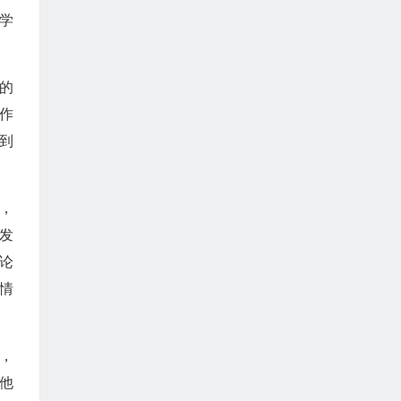
学
的
作
到
，
发
论
情
，
他