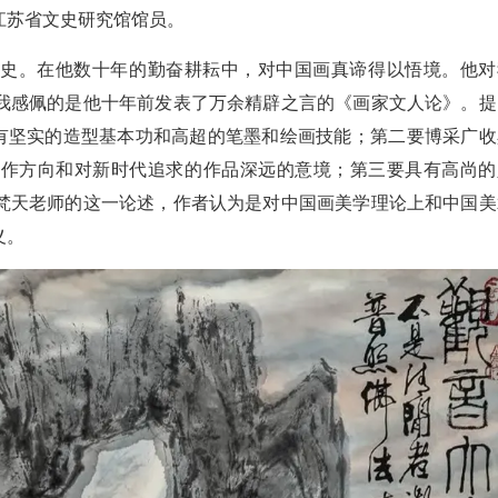
江苏省文史研究馆馆员。
朮史。在他数十年的勤奋耕耘中，对中国画真谛得以悟境。他对
我感佩的是他十年前发表了万余精辟之言的《画家文人论》。提
具有坚实的造型基本功和高超的笔墨和绘画技能；第二要博采广收
创作方向和对新时代追求的作品深远的意境；第三要具有高尚的
梵天老师的这一论述，作者认为是对中国画美学理论上和中国美
义。