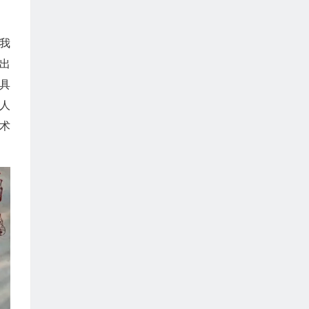
我
出
具
人
术