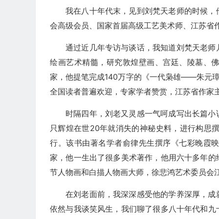
我在八十年代末，见到刘梵天老师的时候，
会高级会员、国家首届高级工艺美术师、江苏省
通过近几年专访与谈话，我知道刘梵天老师
绘画艺术精髓，研究敦煌壁画、宫廷、陵墓、
家，他提笔完成140万字的《一代枭雄——朱元
全国读者普遍欢迎，专家学者赞赏，江苏省作家
时隔四年，刘老又灵感一气呵成写出长篇小
只辉煌在世20年就消失的神秘史料，进行构思
行。该书由著名学者俞律先生撰序《七彩晚霞
家，他一生出了很多美术著作，他用六十多年的
节人物画和白描人物画大师，徐悲鸿艺术委员会
在刘老面前，我深深感受他的学养深厚，成
依然与我谈笑风生，我们聊了很多八十年代和九