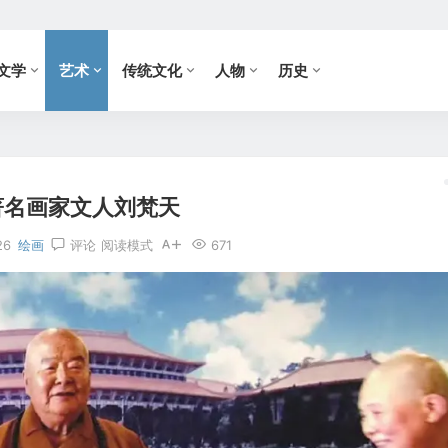
文学
艺术
传统文化
人物
历史
著名画家文人刘梵天
26
绘画
评论
阅读模式
671