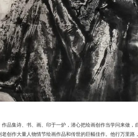
，作品集诗、书、画、印于一炉，潜心把绘画创作当学问来做，
刘老创作大量人物情节绘画作品和传世的巨幅佳作。他行万里路