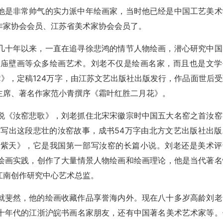
他是非常帅气的实力派中年绘画家，当时他已经是中国工艺美术
作家协会会员、江苏省美术家协会会员了。
几十年以来，一直在追寻徐悲鸿的情节人物绘画，潜心研究中国
佛庙壁画等众多绘画艺术。刘老不仅是绘画名家，而且也是文学
璋》，定稿124万字，由江苏文艺出版社出版发行，作品面世后受
主席、著名作家范小青撰序《霜叶红胜二月花》。
说《汝窑悲歌》，刘老抓住北宋宋徽宗时中国五大名窑之首汝窑
撰写出这段悲壮的汝窑故事，成书54万字由北方文艺出版社出版
映紫天》，它是我国第一部写汝窑的长篇小说。刘老还是美术评
绘画实践，创作了大量情景人物绘画和绘画理论，他是当代著名
江南创作研究中心艺术总监。
就斐然，他的绘画收藏作品享誉海内外。现在八十多岁高龄刘老
十年代的江浙沪皖书画名家朋友，还有中国著名美术艺术家等。