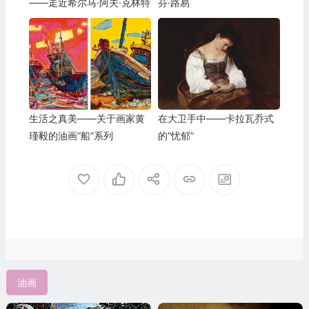
——走近希尔马·阿夫·克林特
芬·路易
生活之真美——关于画家黄
在大卫手中——卡拉瓦乔式
瑾毅的油画“船”系列
的“忧郁”
油画