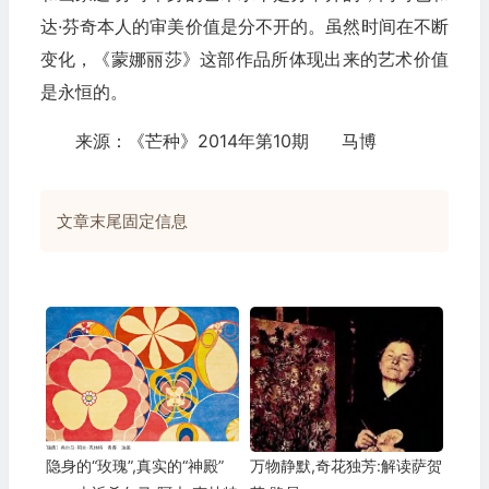
达·芬奇本人的审美价值是分不开的。虽然时间在不断
变化，《蒙娜丽莎》这部作品所体现出来的艺术价值
是永恒的。
来源：《芒种》2014年第10期 马博
文章末尾固定信息
隐身的“玫瑰”,真实的“神殿”
万物静默,奇花独芳:解读萨贺