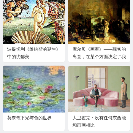
波提切利《维纳斯的诞生》
库尔贝《画室》——现实的
中的忧郁美
离意，在某个方面决定了我
七年艺术生涯的画室的内部
莫奈笔下光与色的世界
大卫霍克：没有任何东西能
和画画相比