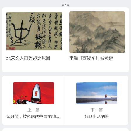
北宋文人画兴起之原因
李嵩《西湖图》卷考辨
上一篇
下一篇
闰月节，被忽略的中国“敬孝节”
找到生活的慢