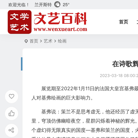
兰开斯特
25°
欢迎光临！
首页
首页
艺术
绘画
在诗歌
2023-03-18 08:00:
展览期至2022年1月11日的法国大皇宫基
人对基弗绘画的巨大影响力。
基弗说：策兰不是思考虚无，他还经历了虚无
里，穹顶仿佛幽暗夜空，星群闪烁着神秘的辉光
个虚幻得无限真实的国度―基弗和策兰的国度，