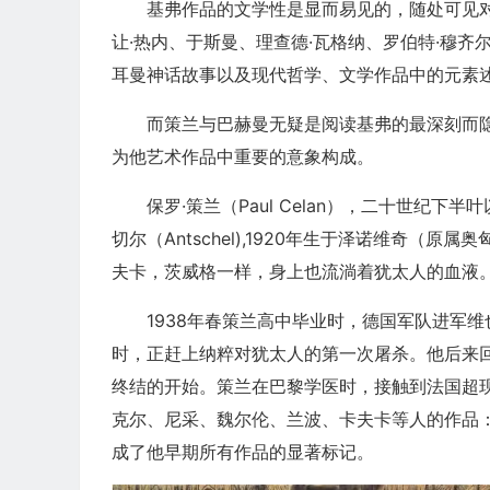
基弗作品的文学性是显而易见的，随处可见
让·热内、于斯曼、理查德·瓦格纳、罗伯特·穆
耳曼神话故事以及现代哲学、文学作品中的元素
而策兰与巴赫曼无疑是阅读基弗的最深刻而
为他艺术作品中重要的意象构成。
保罗·策兰（Paul Celan），二十世
切尔（Antschel),1920年生于泽诺维奇
夫卡，茨威格一样，身上也流淌着犹太人的血液
1938年春策兰高中毕业时，德国军队进军维
时，正赶上纳粹对犹太人的第一次屠杀。他后来回
终结的开始。策兰在巴黎学医时，接触到法国超
克尔、尼采、魏尔伦、兰波、卡夫卡等人的作品
成了他早期所有作品的显著标记。