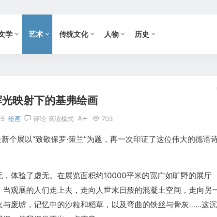
文学
艺术
传统文化
人物
历史
辉光映射下的基弗绘画
25
绘画
评论
阅读模式
703
弗最新个展以“致敬保罗·策兰”为题，再一次印证了这位伟大的德语
，体验了虚无。在展览面积约10000平米的宽广如旷野的展厅
。当观展的人们走上去，走向人世末日般的混凝土空间，走向另
火与废墟，记忆中的沙粒和稻草，以及弯曲的铁丝与骨灰……这沉