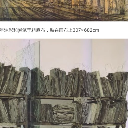
年油彩和炭笔于粗麻布，贴在画布上307×682cm