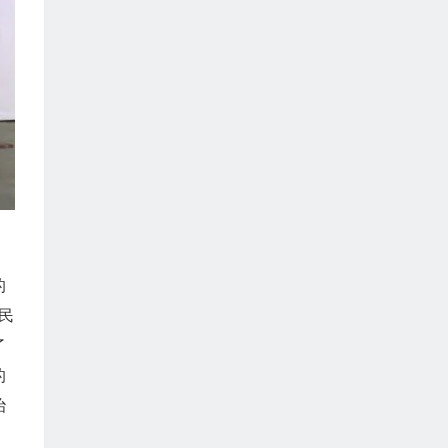
的
民
了
的
治