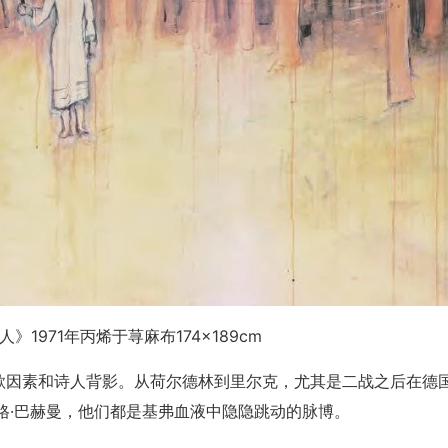
》1971年丙烯于荨麻布174×189cm
歌因素和诗人背影。从荷尔德林到里尔克，尤其是二战之后在德
格·巴赫曼，他们都是基弗血液中隐隐跳动的脉博。