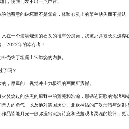
我们，使我们发不出一点声音。
体验他蓄意的破坏而不是塑造，体验心灵上的某种缺失而不是认
，又在一个装满烧焦的石头的推车旁踟躇，我被那具被长久遗弃
，2022年的幸存者！
的外壳终于坦露出它燃烧的内脏。
过了吗？
大的，厚重的，视觉冲击力极强的画面所震撼。
野火焚烧过的焦黑的原野中的荒芜和浩瀚，那锈迹斑驳的海浪和
和暴力的勇气，以及他对德国历史、北欧神话的广泛涉猎与深刻
伟作品皆能月光一般弥漫出沉沉诗意和激越观者灵魂的旋律，更