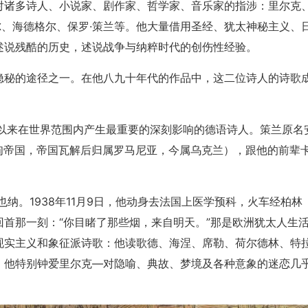
对诸多诗人、小说家、剧作家、哲学家、音乐家的指涉：里尔克
齐尔、海德格尔、保罗·策兰等。他大量借用圣经、犹太神秘主义、
述说残酷的历史，述说战争与纳粹时代的创伤性经验。
隐秘的途径之一。在他八九十年代的作品中，这二位诗人的诗歌
纪下半叶以来在世界范围内产生最重要的深刻影响的德语诗人。策兰原名
（原属奥匈帝国，帝国瓦解后归属罗马尼亚，今属乌克兰），跟他的前辈
。
也纳。1938年11月9日，他动身去法国上医学预科，火车经柏林
首那一刻：“你目睹了那些烟，来自明天。”那是欧洲犹太人生
现实主义和象征派诗歌：他读歌德、海涅、席勒、荷尔德林、特
：他特别钟爱里尔克―对隐喻、典故、梦境及各种意象的迷恋几