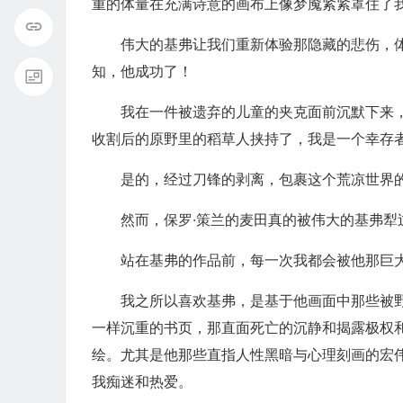
重的体量在充满诗意的画布上像梦魇紧紧罩住了
伟大的基弗让我们重新体验那隐藏的悲伤，
知，他成功了！
我在一件被遗弃的儿童的夹克面前沉默下来
收割后的原野里的稻草人挟持了，我是一个幸存者
是的，经过刀锋的剥离，包裹这个荒凉世界
然而，保罗·策兰的麦田真的被伟大的基弗犁
站在基弗的作品前，每一次我都会被他那巨
我之所以喜欢基弗，是基于他画面中那些被
一样沉重的书页，那直面死亡的沉静和揭露极权
绘。尤其是他那些直指人性黑暗与心理刻画的宏
我痴迷和热爱。