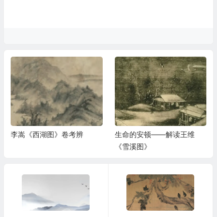
李嵩《西湖图》卷考辨
生命的安顿——解读王维
《雪溪图》