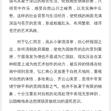
描写其避于深山的艰苦生活。髡残饱受病痛折磨，只
得苦中作乐，感受自然山川之峻秀，以充实胸中丘
壑。这样的社会背景与生活经历，使髡残的画面充满
深远与苍茫的意境，形成粗服乱头、布局繁密、雄浑
苍茫的艺术风格。
对于弘仁而言，虽从小家境清寒，但心怀报国之
志，奈何清朝政府腐败，使他为国效劳的志向受到重
挫，宁愿落发为僧也不愿成为亡国奴。现实压迫在某
种程度上成为他艺术创作的动力，被压抑的情感在绘
画中得到宣泄。弘仁将心灵放逐于自然天地间，重视
对自然的体悟，多绘黄山、齐云山美景，意境中常萦
绕宁静平和的宽阔清新之气。他并不执著于有限的物
象，十分注重在对自然的化境处理中表现无形神韵，
以隐晦地表达想摆脱异族统治的遗民意识。