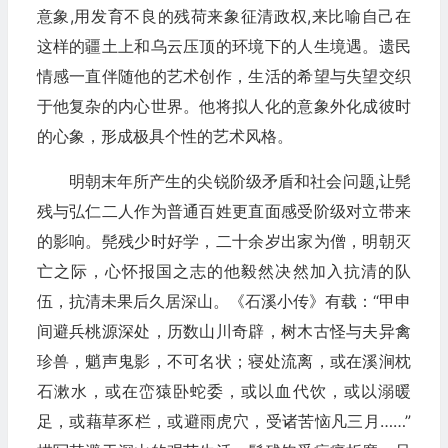
意象,用发育不良的残荷来象征清政权,来比喻自己在
这样的疆土上和乌云压顶的环境下的人生境遇。遗民
情感一直伴随他的艺术创作，生活的希望与失望交织
于他复杂的内心世界。他将拟人化的意象外化成彼时
的心象，形成极具个性的艺术风格。
明朝末年所产生的尖锐阶级矛盾和社会问题,让髡
残与弘仁二人作为普通百姓更直面感受阶级对立带来
的影响。髡残少时好学，二十余岁出家为僧，明朝灭
亡之际，心怀报国之志的他毅然决然加入抗清的队
伍，抗清未果后久居深山。《石溪小传》有载：“甲申
间避兵桃源深处，历数山川奇辟，树木古怪与夫异禽
珍兽，魈声鬼影，不可名状；寝处流离，或在溪涧枕
石漱水，或在峦猿卧蛇委，或以血代饮，或以溺暖
足，或藉草豕栏，或避雨虎穴，受诸苦恼凡三月……”