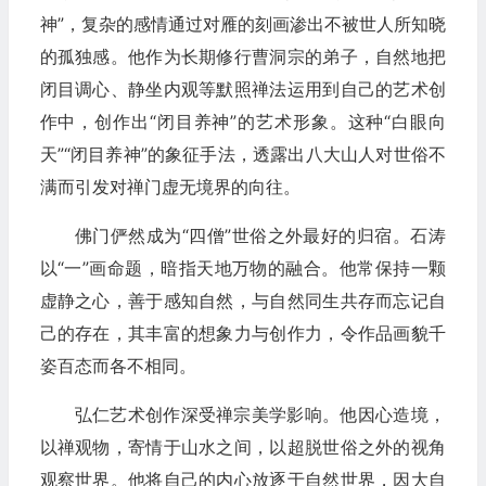
神”，复杂的感情通过对雁的刻画渗出不被世人所知晓
的孤独感。他作为长期修行曹洞宗的弟子，自然地把
闭目调心、静坐内观等默照禅法运用到自己的艺术创
作中，创作出“闭目养神”的艺术形象。这种“白眼向
天”“闭目养神”的象征手法，透露出八大山人对世俗不
满而引发对禅门虚无境界的向往。
佛门俨然成为“四僧”世俗之外最好的归宿。石涛
以“一”画命题，暗指天地万物的融合。他常保持一颗
虚静之心，善于感知自然，与自然同生共存而忘记自
己的存在，其丰富的想象力与创作力，令作品画貌千
姿百态而各不相同。
弘仁艺术创作深受禅宗美学影响。他因心造境，
以禅观物，寄情于山水之间，以超脱世俗之外的视角
观察世界。他将自己的内心放逐于自然世界，因大自