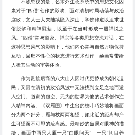
不容忽视的是，艺术外生态系统中的思想文化因
素对于“四僧”创作的影响。面对清初时局动荡与政治
腐败，文人士大夫陆续隐入深山，学佛修道以追求世
俗脱解和精神慰藉，以至于在当时形成一股禅悦之
风。“四僧”常与道家、禅宗等各类思想交流对话，在
这种思想风气的影响下，他们内心常与自然万物保持
互动，回归本性心的状态进行艺术创作，绘画常带给
人极其生动的审美体验。
作为贵族后裔的八大山人因时代更替成为朝代遗
民，又因在清初的政治风波中无法找到立足之地而遁
入空门。道家的虚空、无为的世界为他的艺术创作注
入精神内涵。《双雁图》中生出的枝叶巧妙地将画面
分为两个部分，雁与枝两两相望，如此近的距离却产
生可望而不可即的疏离感。最精妙的当属对眼神的描
绘，画面中两只大雁一只“白眼问天”，一只“闭目养