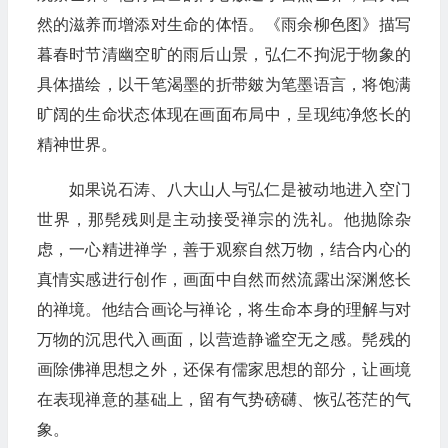
然的滋养而增添对生命的体悟。《雨余柳色图》描写
暮春时节清幽空旷的雨后山景，弘仁不拘泥于物象的
具体描绘，以干笔渴墨的折带皴为笔墨语言，将饱满
旷阔的生命状态体现在画面布局中，呈现纯净悠长的
精神世界。
如果说石涛、八大山人与弘仁是被动地进入空门
世界，那髡残则是主动接受禅宗的洗礼。他抛除杂
虑，一心精进禅学，善于观察自然万物，结合内心的
真情实感进行创作，画面中自然而然流露出深渊悠长
的禅境。他结合画论与禅论，将生命本身的理解与对
万物的沉思代入画面，以营造静谧空无之感。髡残的
画除佛禅思想之外，还保有儒家思想的部分，让画境
在表现禅意的基础上，留有气势磅礴、恢弘苍茫的气
象。