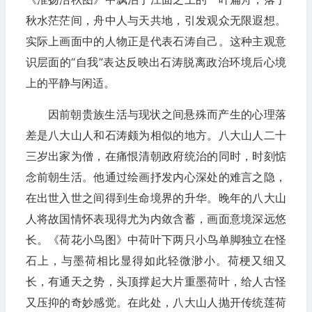
秋水茫茫间，舟中人与天共地，引发观众无限遐想。
实际上画面中的人物正是代表石涛自己。这种主观意
识层面的“自我”表达反映出石涛脱离政治环境后心境
上的平静与闲适。
因前朝贵族生活与现状之间悬殊而产生的心理落
差是八大山人和石涛颇为相似的地方。八大山人二十
三岁出家为僧，在痛恨清朝政府统治的同时，时刻惦
念前朝生活。他通过绘画抒发内心深处的难言之隐，
在出世入世之间得到生命境界的升华。晚年的八大山
人将故国情怀表现得尤为内敛含蓄，画面意境深远悠
长。《荷花小鸟图》中荷叶下两只小鸟单脚独立在怪
石上，与墨荷相比显得如此轻微渺小。荷梗又细又
长，有通天之势，头顶撑起大片重墨荷叶，给人古怪
又压抑的奇妙感觉。在此处，八大山人抛开传统莲荷