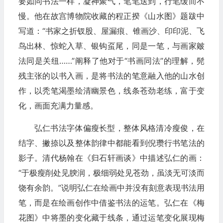
要如同书法一样，凝神聚气，笔笔送到，行笔缓而不
慢。他在故宫博物院收藏的程正揆《山水图》题跋中
写道：“书家之折钗股、屋漏痕、锥画沙、印印泥、飞
鸟出林、惊蛇入草、银钩虿尾，同是一笔，与画家皴
法同是关纽……”阐释了他对于“书画同法”的理解，髡
残主张的以书入画，是将书法的笔意融入他的山水创
作，以秃笔渴墨绘清幽景色，线条苍劲老练，富于变
化，画面充满力量感。
弘仁书法字体偏瘦长型，整体风格清冷瘦俊，在
结字、撇捺以及整体韵律中都能看到倪瓒行书笔法的
影子。清代杨翰在《归石轩画谈》中描述弘仁的画：
“于极瘦削处见腴润，极细弱处见苍劲，虽淡无可淡而
饶有余韵。”说明弘仁在绘画中并没有刻意表现书法用
笔，而是在绘画创作中借鉴书法的运笔。弘仁在《梅
花图》中将墨的变化藏于线条，通过运笔变化展现梅