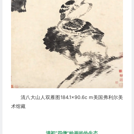
清八大山人双雁图184.1×90.6c m美国弗利尔美
术馆藏
清初“四僧”绘画的外生态