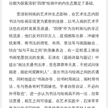
论都为探索清初“四僧”绘画中的内生态奠定了基础。
受清初特殊的艺术外生态影响，在艺术生态内部
书法与绘画呈现更为紧密的连接，以书入画的艺术手
法也在此时发展至鼎盛。“四僧”作为当时画坛的非正
统流派，他们反对归宗古人，提倡推陈出新，冲破传
统束缚。将书法的用笔、布局、章法等与画面融合，
结合“似与不似之间”的形象表达，在一定程度上推动
书画笔墨技法的发展。石涛在《题画诗跋与题记》中
提出“画法关通书法津，苍苍莽莽率天真，不然试问张
颠老，能处何观舞剑人”，道出书法与绘画之间的共通
性。同时他提出“书画亦等，但书时用画法，画时用书
法，生与熟各有时节因缘也。学者自悟自证，不必向
外寻取也”。进一步认为书法与绘画虽不拘一法，但章
法贯通，相互之间可借鉴。在艺术实践中，石涛常常
将书法的书写特性、审美特质与内在意蕴融入绘画，