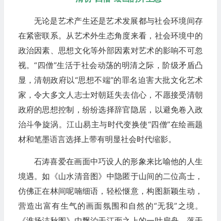
无论是艺术产生还是艺术发展都与社会环境间存
在紧密联系。从艺术外生态角度来看，社会环境中的
政治因素、思想文化等外部因素对艺术的影响不可忽
视。“四僧”生活于社会动荡的明清之际，阶级矛盾凸
显，清朝政府以“思想不端”的罪名迫害大批文化艺术
家，令大多文人志士对朝廷失去信心，不愿接受清朝
政府的思想控制，纷纷选择辞官隐居，以避免卷入政
治斗争旋涡。江山易主与时代变换使“四僧”在绘画题
材和笔墨语言选择上带有明显社会时代缩影。
石涛喜爱在画面中巧设人的形象来比喻他的人生
境遇。如《山水清音图》中隐匿于山间的二位高士，
仿佛正在林间呢喃细语，轻松惬意，构图新颖生动，
营造出富有生气的画面氛围和自然的“无我”之境。
《淮扬洁秋图》中飘泊于江面之上的一叶扁舟，落于